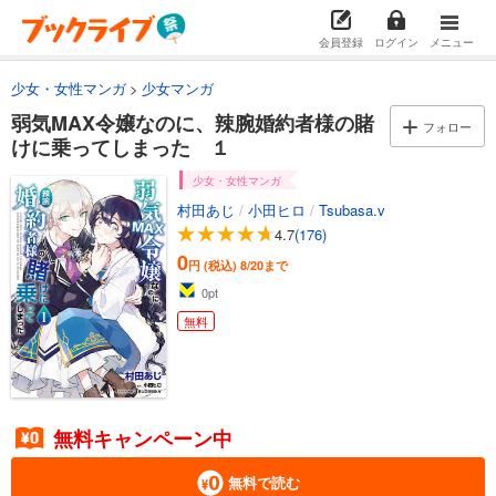
会員登録
ログイン
メニュー
少女・女性マンガ
少女マンガ
弱気MAX令嬢なのに、辣腕婚約者様の賭
フォロー
けに乗ってしまった １
少女・女性マンガ
村田あじ
/
小田ヒロ
/
Tsubasa.v
4.7
(176)
0
円 (税込)
8/20まで
0
pt
無料
無料キャンペーン中
無料で読む