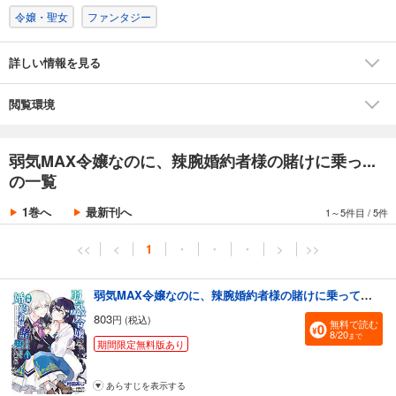
令嬢・聖女
ファンタジー
詳しい情報を見る
閲覧環境
弱気MAX令嬢なのに、辣腕婚約者様の賭けに乗っ...
の一覧
1巻へ
最新刊へ
1～5件目
/
5件
<<
<
1
・
・
・
>
>>
弱気MAX令嬢なのに、辣腕婚約者様の賭けに乗ってしまった １
803
円 (税込)
無料で読む
8/20
まで
期間限定無料版あり
あらすじを表示する