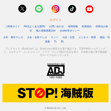
ログイン
ご利用ガイド
FAQ(よくある質問)
お問い合わせ
採用情報
利用規約
特商法の表
示
個人情報保護方針
cookie等ポリシー
少年・青年マンガ
少女・女性マンガ
ラノベ
小説・文芸
ビジネス・実用
雑誌・写
真集
TL
BL
ブックライブ（BookLive!）は、BookLiveが運営する電子書店です。TOPPANホールディング
ス、カルチュア・コンビニエンス・クラブ、テレビ朝日の出資を受け、日本最大級の電子書籍配
信サービスを行っています。
© BookLive Co., Ltd.