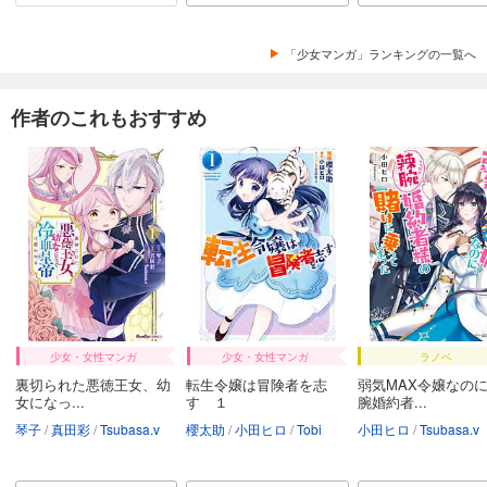
「少女マンガ」ランキングの一覧へ
作者のこれもおすすめ
少女・女性マンガ
少女・女性マンガ
ラノベ
裏切られた悪徳王女、幼
転生令嬢は冒険者を志
弱気MAX令嬢なの
女になっ...
す １
腕婚約者...
琴子
真田彩
Tsubasa.v
櫻太助
小田ヒロ
Tobi
小田ヒロ
Tsubasa.v