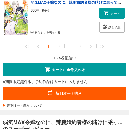
弱気MAX令嬢なのに、辣腕婚約者様の賭けに乗ってしまった ５
836
円 (税込)
カート
試し読み
あらすじを表示する
<<
<
1
・
・
・
>
>>
1～5巻配信中
カートに全巻入れる
※期間限定無料版、予約作品はカートに入りません
新刊オート購入
新刊オート購入について
弱気MAX令嬢なのに、辣腕婚約者様の賭けに乗っ...
のユーザーレビュー