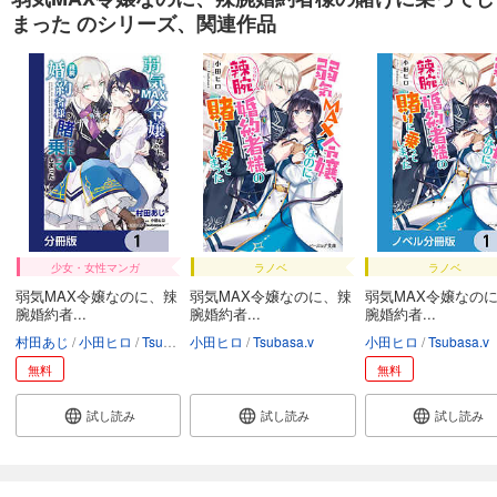
まった のシリーズ、関連作品
少女・女性マンガ
ラノベ
ラノベ
弱気MAX令嬢なのに、辣
弱気MAX令嬢なのに、辣
弱気MAX令嬢なの
腕婚約者...
腕婚約者...
腕婚約者...
村田あじ
小田ヒロ
Tsubasa.v
小田ヒロ
Tsubasa.v
小田ヒロ
Tsubasa.v
無料
無料
試し読み
試し読み
試し読み