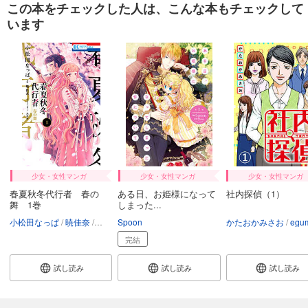
この本をチェックした人は、こんな本もチェックして
います
少女・女性マンガ
少女・女性マンガ
少女・女性マンガ
春夏秋冬代行者 春の
ある日、お姫様になって
社内探偵（1）
舞 1巻
しまった...
小松田なっぱ
暁佳奈
スオウ
Spoon
かたおかみさお
egu
完結
試し読み
試し読み
試し読み