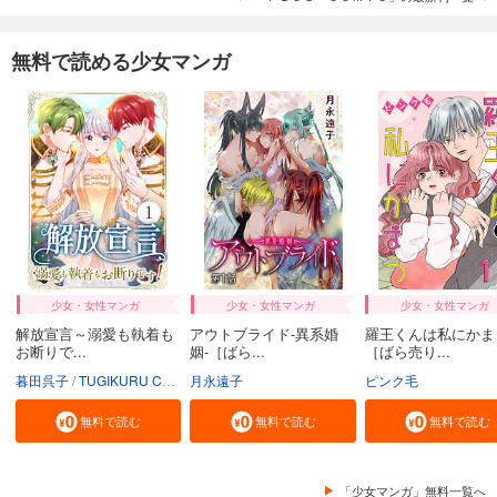
無料で読める少女マンガ
少女・女性マンガ
少女・女性マンガ
少女・女性マンガ
解放宣言～溺愛も執着も
アウトブライド-異系婚
羅王くんは私にかま
お断りで...
姻-［ばら...
［ばら売り...
暮田呉子
TUGIKURU COMICS
月永遠子
ピンク毛
無料で読む
無料で読む
無料で読む
「少女マンガ」無料一覧へ