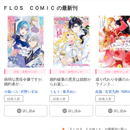
ＦＬＯＳ ＣＯＭＩＣ の最新刊
少女・女性マンガ
少女・女性マンガ
少女・女性マンガ
病弱な悪役令嬢ですが、
婚約破棄の悪意は娼館か
成り代わり令嬢のル
婚約者が...
らお返し...
ライン２...
小箱ハコ
沢野いずみ
うもう
皐月めい
此匙
古宮九時
NiKr
続巻入荷
続巻入荷
続巻入荷
試し読み
試し読み
試し読み
「ＦＬＯＳ ＣＯＭＩＣ」の最新刊一覧へ