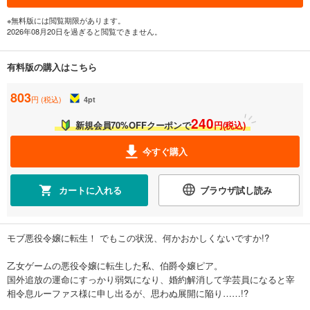
※無料版には閲覧期限があります。
2026年08月20日を過ぎると閲覧できません。
有料版の購入はこちら
803
円 (税込)
4
pt
240
新規会員70%OFFクーポンで
円(税込)
今すぐ購入
カートに入れる
ブラウザ試し読み
モブ悪役令嬢に転生！ でもこの状況、何かおかしくないですか!?
乙女ゲームの悪役令嬢に転生した私、伯爵令嬢ピア。
国外追放の運命にすっかり弱気になり、婚約解消して学芸員になると宰
相令息ルーファス様に申し出るが、思わぬ展開に陥り……!?