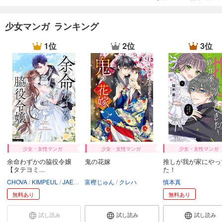
少女マンガ ランキング
1位
2位
3位
少女・女性マンガ
少女・女性マンガ
少女・女性マンガ
余命わずかの脇役令嬢
鬼の花嫁
推しが我が家にやっ
【タテヨミ...
た！
CHOVA
KIMPEUL
JAEUNHYANG
富樫じゅん
クレハ
慎本真
無料あり
無料あり
試し読み
試し読み
試し読み