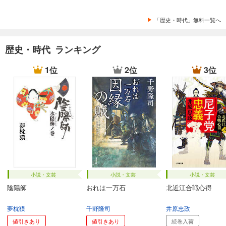
「歴史・時代」無料一覧へ
歴史・時代 ランキング
1位
2位
3位
小説・文芸
小説・文芸
小説・文芸
陰陽師
おれは一万石
北近江合戦心得
夢枕獏
千野隆司
井原忠政
値引きあり
値引きあり
続巻入荷