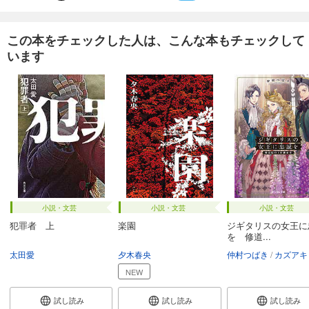
この本をチェックした人は、こんな本もチェックして
います
小説・文芸
小説・文芸
小説・文芸
犯罪者 上
楽園
ジギタリスの女王に
を 修道...
太田愛
夕木春央
仲村つばき
カズアキ
NEW
試し読み
試し読み
試し読み