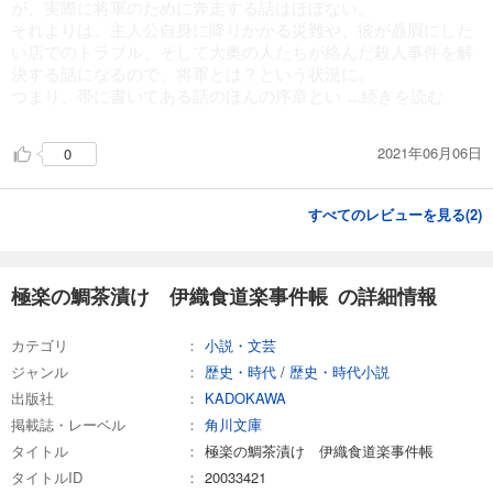
が、実際に将軍のために奔走する話はほぼない。
それよりは、主人公自身に降りかかる災難や、彼が贔屓にした
い店でのトラブル、そして大奥の人たちが絡んだ殺人事件を解
決する話になるので、将軍とは？という状況に。
つまり、帯に書いてある話のほんの序章とい
...続きを読む
2021年06月06日
0
すべてのレビューを見る(
2
)
極楽の鯛茶漬け 伊織食道楽事件帳 の詳細情報
カテゴリ
小説・文芸
ジャンル
歴史・時代
/
歴史・時代小説
出版社
KADOKAWA
掲載誌・レーベル
角川文庫
タイトル
極楽の鯛茶漬け 伊織食道楽事件帳
タイトルID
20033421