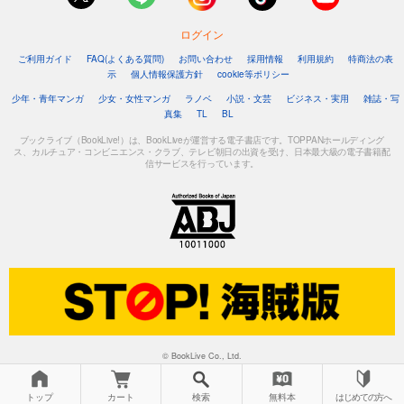
ログイン
ご利用ガイド
FAQ(よくある質問)
お問い合わせ
採用情報
利用規約
特商法の表
示
個人情報保護方針
cookie等ポリシー
少年・青年マンガ
少女・女性マンガ
ラノベ
小説・文芸
ビジネス・実用
雑誌・写
真集
TL
BL
ブックライブ（BookLive!）は、BookLiveが運営する電子書店です。TOPPANホールディング
ス、カルチュア・コンビニエンス・クラブ、テレビ朝日の出資を受け、日本最大級の電子書籍配
信サービスを行っています。
© BookLive Co., Ltd.
トップ
カート
検索
無料本
はじめての方へ