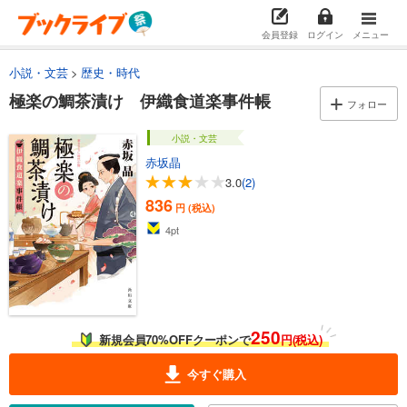
会員登録
ログイン
メニュー
小説・文芸
歴史・時代
極楽の鯛茶漬け 伊織食道楽事件帳
フォロー
小説・文芸
赤坂晶
3.0
(2)
836
円 (税込)
4
pt
250
新規会員70%OFFクーポンで
円(税込)
今すぐ購入