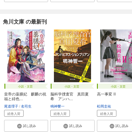
角川文庫 の最新刊
小説・文芸
小説・文芸
小説・文芸
皇帝の薬膳妃 麒麟の祝
脳科学捜査官 真田夏
高一事変 II
福と緋色...
希 アンハ...
尾道理子
名司生
鳴神響一
松岡圭祐
続巻入荷
続巻入荷
続巻入荷
試し読み
試し読み
試し読み