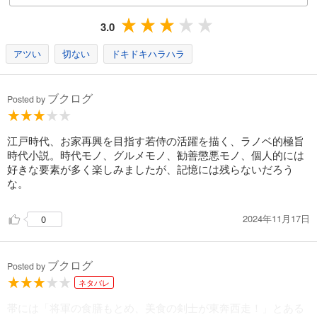
3.0
アツい
切ない
ドキドキハラハラ
ブクログ
Posted by
江戸時代、お家再興を目指す若侍の活躍を描く、ラノベ的極旨
時代小説。時代モノ、グルメモノ、勧善懲悪モノ、個人的には
好きな要素が多く楽しみましたが、記憶には残らないだろう
な。
2024年11月17日
0
ブクログ
Posted by
ネタバレ
帯には「将軍の食膳もとめ、美食の剣士が東奔西走！」とある