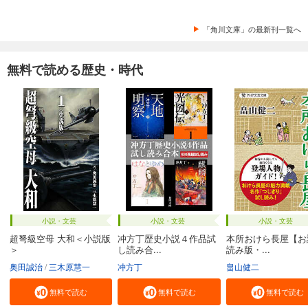
「角川文庫」の最新刊一覧へ
無料で読める歴史・時代
小説・文芸
小説・文芸
小説・文芸
超弩級空母 大和＜小説版
冲方丁歴史小説４作品試
本所おけら長屋【お
＞
し読み合...
読み版・...
奥田誠治
三木原慧一
冲方丁
畠山健二
無料で読む
無料で読む
無料で読む