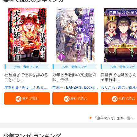
少年・青年マンガ
少年・青年マンガ
少年・青年マンガ
社畜過ぎて仕事を辞める
万年ヒラ教師の支援魔術
異世界でも鍵屋さん
ことにし...
師、最強...
子単行本...
岸本和葉
みよしふるまち
booklistaSTUDIO
苗原一
BANZAI3
booklistaSTUDIO
もりこも
黒六
如月
無料で読む
無料で読む
無料で読む
「少年マンガ」無料一覧へ
少年マンガ ランキング