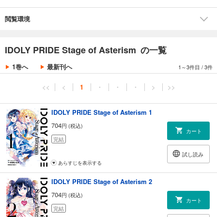
閲覧環境
IDOLY PRIDE Stage of Asterism の一覧
1巻へ
最新刊へ
1～3件目
/
3件
<<
<
1
・
・
・
>
>>
IDOLY PRIDE Stage of Asterism 1
704
円 (税込)
カート
完結
試し読み
あらすじを表示する
IDOLY PRIDE Stage of Asterism 2
704
円 (税込)
カート
完結