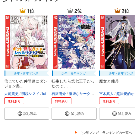
1位
2位
3位
少年・青年マンガ
少年・青年マンガ
少年・青年マンガ
信じていた仲間達にダン
転生したら第七王子だっ
魔女と傭兵
ジョン奥...
たので、...
大前貴史
明鏡シスイ
tef
石沢庸介
謙虚なサークル
メル。
宮木真人
超法規的かえ
無料あり
無料あり
無料あり
試し読み
試し読み
試し読み
「少年マンガ」ランキングの一覧へ