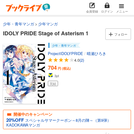
会員登録
ログイン
メニュー
少年・青年マンガ
少年マンガ
IDOLY PRIDE Stage of Asterism 1
フォロー
少年・青年マンガ
ProjectIDOLYPRIDE
/
晴瀬ひろき
4.0
(2)
704
円 (税込)
3
pt
完結
開催中のキャンペーン
20%OFF
スペシャルサマークーポン～8月の陣～（第9弾）
KADOKAWAマンガ