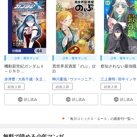
少年・青年マンガ
少年・青年マンガ
少年・青年マンガ
機動新世紀ガンダムＸ
異世界居酒屋「のぶ」(2
察知されない最強職
～ＵＮＤ...
2)
赤津豊
大島千歳
矢立肇・富野由悠季
蝉川夏哉
ヴァージニア二等兵
三上康明
転
田中インサイ
続巻入荷
続巻入荷
続巻入荷
試し読み
試し読み
試し読み
「角川コミックス・エース」の最新刊一覧へ
無料で読める少年マンガ