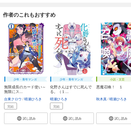
作者のこれもおすすめ
少年・青年マンガ
少年・青年マンガ
小説・文芸
無限成長のカード使い～
化野さんはすでに死んで
悪魔召喚！ １
無限にス...
る。（１...
台東クロウ
晴瀬ひろき
晴瀬ひろき
秋木真
晴瀬ひろき
完結
完結
試し読み
試し読み
試し読み