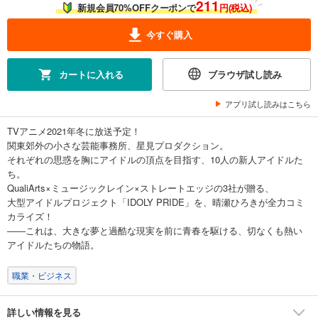
211
新規会員70%OFFクーポンで
円(税込)
今すぐ購入
カートに入れる
ブラウザ試し読み
アプリ試し読みはこちら
TVアニメ2021年冬に放送予定！
関東郊外の小さな芸能事務所、星見プロダクション。
それぞれの思惑を胸にアイドルの頂点を目指す、10人の新人アイドルた
ち。
QualiArts×ミュージックレイン×ストレートエッジの3社が贈る、
大型アイドルプロジェクト「IDOLY PRIDE」を、晴瀬ひろきが全力コミ
カライズ！
――これは、大きな夢と過酷な現実を前に青春を駆ける、切なくも熱い
アイドルたちの物語。
職業・ビジネス
詳しい情報を見る