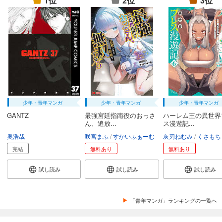
1位
2位
3位
あらすじを表示する
魔剣使いの元少年兵は、元敵幹部のお姉さんと一緒に生きたい（単話版）第36話
165
円 (税込)
カート
完結
試し読み
あらすじを表示する
魔剣使いの元少年兵は、元敵幹部のお姉さんと一緒に生きたい（単話版）第37話
少年・青年マンガ
少年・青年マンガ
少年・青年マンガ
165
円 (税込)
カート
GANTZ
最強宮廷指南役のおっさ
ハーレム王の異世界
完結
ん、追放...
ス漫遊記...
奥浩哉
咲宮まふ
すかいふぁーむ
灰刃ねむみ
くさもち
試し読み
あらすじを表示する
完結
無料あり
無料あり
魔剣使いの元少年兵は、元敵幹部のお姉さんと一緒に生きたい（単話版）第38話
試し読み
試し読み
試し読み
165
円 (税込)
カート
完結
「青年マンガ」ランキングの一覧へ
試し読み
あらすじを表示する