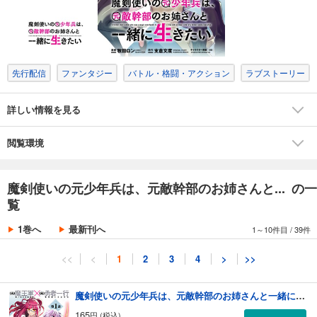
先行配信
ファンタジー
バトル・格闘・アクション
ラブストーリー
詳しい情報を見る
閲覧環境
魔剣使いの元少年兵は、元敵幹部のお姉さんと... の一
覧
1巻へ
最新刊へ
1～10件目
/
39件
<<
<
1
2
3
4
>
>>
魔剣使いの元少年兵は、元敵幹部のお姉さんと一緒に生きたい（単話版）第1話
165
円 (税込)