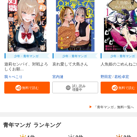
試し読み
あらすじを表示する
魔剣使いの元少年兵は、元敵幹部のお姉さんと一緒に生きたい（単話版）第33話
165
円 (税込)
カート
完結
試し読み
あらすじを表示する
少年・青年マンガ
少年・青年マンガ
少年・青年マンガ
遊莉センパイ、対戦よろ
哀れ愛して大島さん
人魚姫のごめんねご
魔剣使いの元少年兵は、元敵幹部のお姉さんと一緒に生きたい（単話版）第34話
しくお願...
165
円 (税込)
カート
我々ぺこり
宮内漣
野田宏
若松卓宏
完結
試し読み
無料で読む
無料で読む
増量中
試し読み
あらすじを表示する
「青年マンガ」無料一覧へ
魔剣使いの元少年兵は、元敵幹部のお姉さんと一緒に生きたい（単話版）第35話
165
円 (税込)
カート
青年マンガ ランキング
完結
試し読み