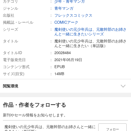
カテゴリ
少年・青年マンガ
魔剣使いの元少年兵は、元敵幹部のお姉さんと一緒に生きたい（単話版）第17話
ジャンル
青年マンガ
165
円 (税込)
出版社
フレックスコミックス
カート
完結
掲載誌・レーベル
COMICアーク
シリーズ
魔剣使いの元少年兵は、元敵幹部のお姉さ
試し読み
んと一緒に生きたいシリーズ
あらすじを表示する
タイトル
魔剣使いの元少年兵は、元敵幹部のお姉さ
んと一緒に生きたい（単話版）
魔剣使いの元少年兵は、元敵幹部のお姉さんと一緒に生きたい（単話版）第18話
タイトルID
20028484
165
円 (税込)
カート
電子版発売日
2021年05月19日
完結
コンテンツ形式
EPUB
試し読み
サイズ(目安)
14MB
あらすじを表示する
閲覧環境
魔剣使いの元少年兵は、元敵幹部のお姉さんと一緒に生きたい（単話版）第19話
165
円 (税込)
カート
作品・作者をフォローする
完結
試し読み
新刊やセール情報をお知らせします。
あらすじを表示する
魔剣使いの元少年兵は、元敵幹部のお姉さんと一緒に
フォロー
魔剣使いの元少年兵は、元敵幹部のお姉さんと一緒に生きたい（単話版）第20話