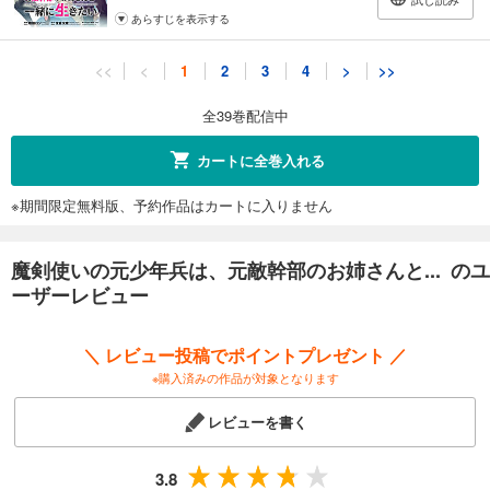
あらすじを表示する
魔剣使いの元少年兵は、元敵幹部のお姉さんと一緒に生きたい（単話版）第11話
<<
<
1
2
3
4
>
>>
165
円 (税込)
カート
全39巻配信中
完結
試し読み
カートに全巻入れる
あらすじを表示する
※期間限定無料版、予約作品はカートに入りません
魔剣使いの元少年兵は、元敵幹部のお姉さんと一緒に生きたい（単話版）第12話
165
円 (税込)
カート
魔剣使いの元少年兵は、元敵幹部のお姉さんと... のユ
完結
ーザーレビュー
試し読み
あらすじを表示する
＼ レビュー投稿でポイントプレゼント ／
魔剣使いの元少年兵は、元敵幹部のお姉さんと一緒に生きたい（単話版）第13話
※購入済みの作品が対象となります
165
円 (税込)
カート
レビューを書く
完結
試し読み
3.8
あらすじを表示する