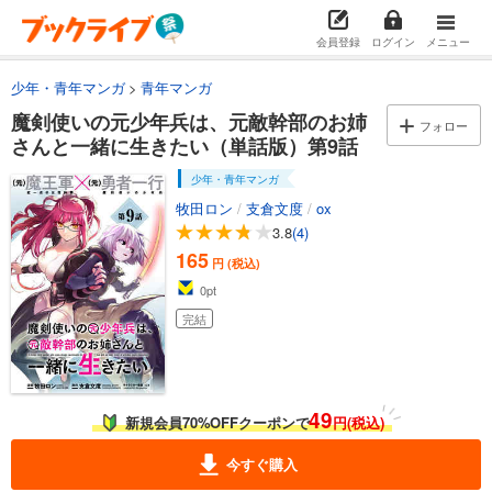
会員登録
ログイン
メニュー
少年・青年マンガ
青年マンガ
魔剣使いの元少年兵は、元敵幹部のお姉
フォロー
さんと一緒に生きたい（単話版）第9話
少年・青年マンガ
牧田ロン
/
支倉文度
/
ox
3.8
(4)
165
円 (税込)
0
pt
完結
49
新規会員70%OFFクーポンで
円(税込)
今すぐ購入