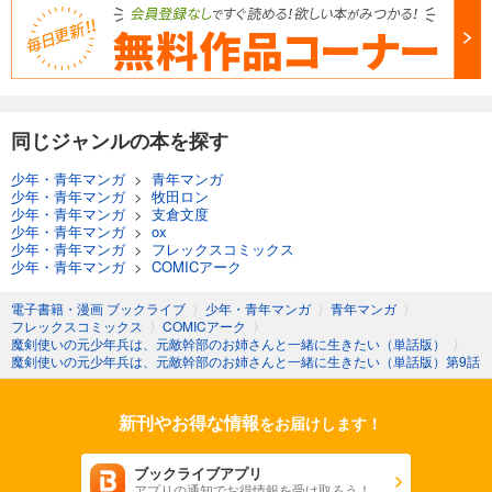
同じジャンルの本を探す
少年・青年マンガ
>
青年マンガ
少年・青年マンガ
>
牧田ロン
少年・青年マンガ
>
支倉文度
少年・青年マンガ
>
ox
少年・青年マンガ
>
フレックスコミックス
少年・青年マンガ
>
COMICアーク
電子書籍・漫画 ブックライブ
〉
少年・青年マンガ
〉
青年マンガ
〉
フレックスコミックス
〉
COMICアーク
〉
魔剣使いの元少年兵は、元敵幹部のお姉さんと一緒に生きたい（単話版）
〉
魔剣使いの元少年兵は、元敵幹部のお姉さんと一緒に生きたい（単話版）第9話
新刊やお得な情報
をお届けします！
ブックライブアプリ
アプリの通知でお得情報を受け取ろう！