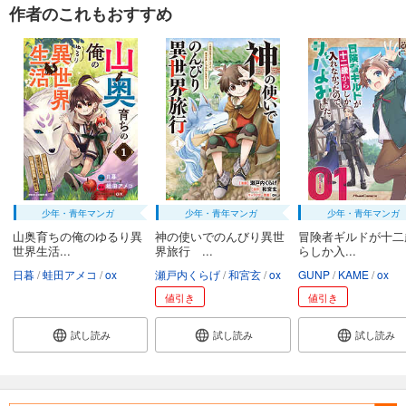
作者のこれもおすすめ
魔剣使いの元少年兵は、元敵幹部のお姉さんと一緒に生きたい（単話版）第39話
165
円 (税込)
カート
完結
試し読み
あらすじを表示する
少年・青年マンガ
少年・青年マンガ
少年・青年マンガ
山奥育ちの俺のゆるり異
神の使いでのんびり異世
冒険者ギルドが十二
世界生活...
界旅行 ...
らしか入...
日暮
蛙田アメコ
ox
瀬戸内くらげ
和宮玄
ox
GUNP
KAME
ox
値引き
値引き
試し読み
試し読み
試し読み