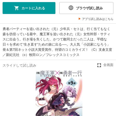
カートに入れる
ブラウザ試し読み
アプリ試し読みはこちら
勇者パーティーを追い出された（元）少年兵・セトは、行く当てもなく
森を彷徨っている最中、魔王軍を追い出された（元）女性幹部・サティ
スに出会う。行き場を失くした、かつて敵同士だった二人は、平穏な
日々を求めて“生き直す”ための旅に出る──。大人気「小説家になろう」
発＆第7回ネット小説大賞受賞作、待望のコミカライズ！ （C）支倉文度
／新紀元社 （c）牧田ロン／フレックスコミックス
スライドして試し読み
全画面