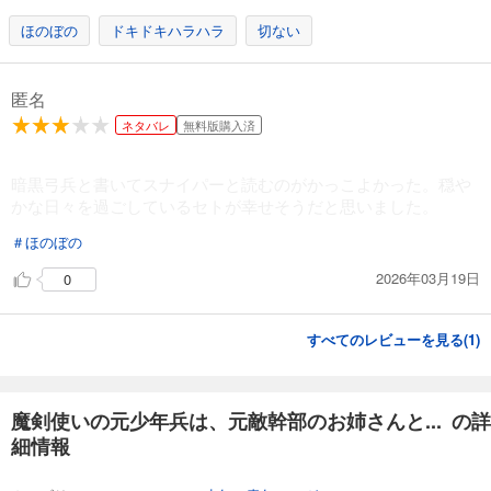
ほのぼの
ドキドキハラハラ
切ない
魔剣使いの元少年兵は、元敵幹部のお姉さんと一緒に生きたい（単話版）第14話
165
円 (税込)
カート
匿名
完結
ネタバレ
無料版購入済
試し読み
あらすじを表示する
暗黒弓兵と書いてスナイパーと読むのがかっこよかった。穏や
魔剣使いの元少年兵は、元敵幹部のお姉さんと一緒に生きたい（単話版）第15話
かな日々を過ごしているセトが幸せそうだと思いました。
165
円 (税込)
カート
＃ほのぼの
完結
2026年03月19日
0
試し読み
あらすじを表示する
すべてのレビューを見る(
1
)
魔剣使いの元少年兵は、元敵幹部のお姉さんと一緒に生きたい（単話版）第16話
165
円 (税込)
カート
完結
魔剣使いの元少年兵は、元敵幹部のお姉さんと... の詳
細情報
試し読み
あらすじを表示する