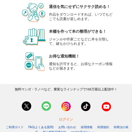
通信を気にせずにサクサク読める！
作品をダウンロードすれば、いつでもど
こでも読書が楽しめます。
本棚を作って本の整理ができる！
ジャンルや作家ごとなどに本を分類し
て、鍵もかけられます。
お得な通知機能！
通知を許可すると、お得なクーポン情報
などが届きます。
無料マンガ・ラノベなど、豊富なラインナップで188万冊以上配信中！
ログイン
ご利用ガイド
FAQ(よくある質問)
お問い合わせ
採用情報
利用規約
特商法の表
示
個人情報保護方針
cookie等ポリシー