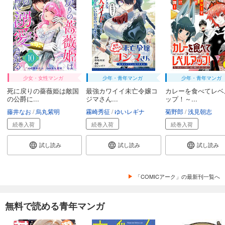
試し読み
あらすじを表示する
魔剣使いの元少年兵は、元敵幹部のお姉さんと一緒に生きたい（単話版）第30話
165
円 (税込)
カート
完結
少女・女性マンガ
少年・青年マンガ
少年・青年マンガ
試し読み
死に戻りの薔薇姫は敵国
最強カワイイ未亡令嬢コ
カレーを食べてレベ
あらすじを表示する
の公爵に...
ジマさん...
ップ！～...
藤井なお
烏丸紫明
霧崎秀征
ゆいレギナ
菊野郎
浅見朝志
魔剣使いの元少年兵は、元敵幹部のお姉さんと一緒に生きたい（単話版）第31話
続巻入荷
続巻入荷
続巻入荷
165
円 (税込)
カート
完結
試し読み
試し読み
試し読み
試し読み
あらすじを表示する
「COMICアーク」の最新刊一覧へ
魔剣使いの元少年兵は、元敵幹部のお姉さんと一緒に生きたい（単話版）第32話
165
円 (税込)
無料で読める青年マンガ
カート
完結