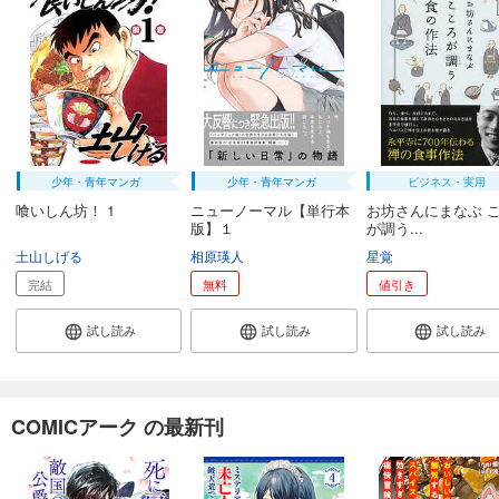
完結
試し読み
あらすじを表示する
魔剣使いの元少年兵は、元敵幹部のお姉さんと一緒に生きたい（単話版）第27話
165
円 (税込)
カート
完結
少年・青年マンガ
少年・青年マンガ
ビジネス・実用
喰いしん坊！ 1
ニューノーマル【単行本
お坊さんにまなぶ 
試し読み
版】１
が調う...
あらすじを表示する
土山しげる
相原瑛人
星覚
魔剣使いの元少年兵は、元敵幹部のお姉さんと一緒に生きたい（単話版）第28話
完結
無料
値引き
165
円 (税込)
カート
試し読み
試し読み
試し読み
完結
試し読み
あらすじを表示する
COMICアーク の最新刊
魔剣使いの元少年兵は、元敵幹部のお姉さんと一緒に生きたい（単話版）第29話
165
円 (税込)
カート
完結