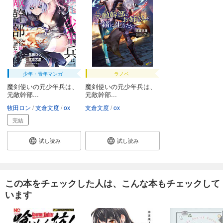
165
円 (税込)
カート
完結
試し読み
あらすじを表示する
魔剣使いの元少年兵は、元敵幹部のお姉さんと一緒に生きたい（単話版）第24話
165
少年・青年マンガ
ラノベ
円 (税込)
カート
魔剣使いの元少年兵は、
魔剣使いの元少年兵は、
完結
元敵幹部...
元敵幹部...
試し読み
牧田ロン
支倉文度
ox
支倉文度
ox
あらすじを表示する
完結
魔剣使いの元少年兵は、元敵幹部のお姉さんと一緒に生きたい（単話版）第25話
試し読み
試し読み
165
円 (税込)
カート
完結
試し読み
この本をチェックした人は、こんな本もチェックして
あらすじを表示する
います
魔剣使いの元少年兵は、元敵幹部のお姉さんと一緒に生きたい（単話版）第26話
165
円 (税込)
カート