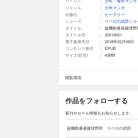
：
少年・青年マンガ
ジャンル
：
少年マンガ
出版社
：
ビーグリー
シリーズ
：
リベロの武田シリ
タイトル
：
超機動暴発蹴球野
タイトルID
：
20016021
電子版発売日
：
2018年02月09日
コンテンツ形式
：
EPUB
サイズ(目安)
：
43MB
閲覧環境
作品をフォローする
新刊やセール情報をお知らせします。
超機動暴発蹴球野郎 リベロの武田