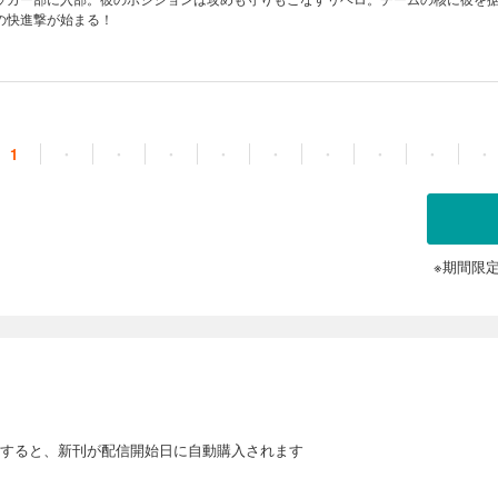
の快進撃が始まる！
1
・
・
・
・
・
・
・
・
・
※期間限
すると、新刊が配信開始日に自動購入されます