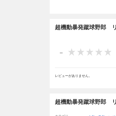
超機動暴発蹴球野郎 リ
-
レビューがありません。
超機動暴発蹴球野郎 リ
カテゴリ