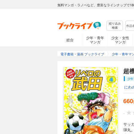
無料マンガ・ラノベなど、豊富なラインナップで18
絞り込み
検索
少年・青年
少女・女性
総合
マンガ
マンガ
電子書籍・漫画 ブックライブ
少年・青年マ
超
少年
にわ
660
-
サッ
弾丸