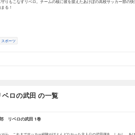
も守りもこなすリベロ。チームの核に彼を据えたあけぼの高校サッカー部の快
始まる！
スポーツ
ベロの武田 の一覧
郎 リベロの武田 1巻
ながら、これまでサッカー経験がほとんどなかった主人公の武田弾丸。しかし、あ