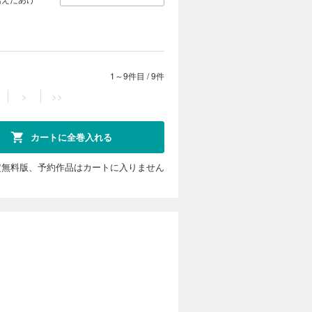
1～9件目
/
9件
>
>>
カートに全巻入れる
定無料版、予約作品はカートに入りません