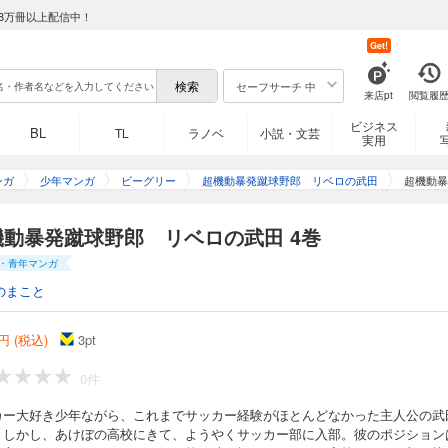
8万冊以上配信中！
Get!
セーフサーチ 中
来店pt
閲覧履
ビジネス
BL
TL
ラノベ
小説・文芸
実用
ンガ
少年マンガ
ビーグリー
超機動暴発蹴球野郎 リベロの武田
超機動暴
機動暴発蹴球野郎 リベロの武田 4巻
・青年マンガ
のまこと
円 (税込)
3
pt
0件
カー大好き少年ながら、これまでサッカー経験がほとんどなかった主人公の武
。しかし、あけぼの高校にきて、ようやくサッカー部に入部。彼のポジション