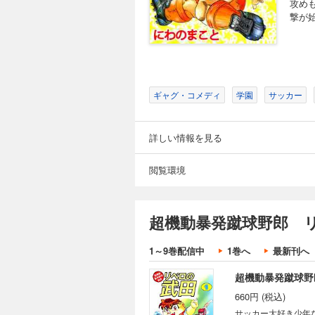
攻め
撃が
ギャグ・コメディ
学園
サッカー
詳しい情報を見る
閲覧環境
超機動暴発蹴球野郎 リ
1～9巻配信中
1巻へ
最新刊へ
超機動暴発蹴球野
660円 (税込)
サッカー大好き少年