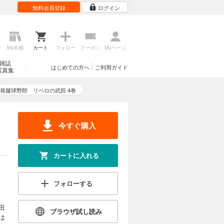
無料会員登録
ログイン
歴
My本棚
カート
フォロー
クーポン
Myページ
雑誌
はじめての方へ
ご利用ガイド
写真集
発蹴球野郎 リベロの武田 4巻
今すぐ購入
カートに入れる
フォローする
田
ブラウザ試し読み
は