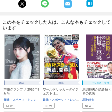
あらすじを表示する
天文ガイド 2025年3月号
1,100
円 (税込)
この本をチェックした人は、こんな本もチェックして
カート
います
試し読み
あらすじを表示する
天文ガイド 2025年2月号
1,100
円 (税込)
カート
試し読み
あらすじを表示する
雑誌
雑誌
ビジネス・実用
天文ガイド 2025年1月号
声優グランプリ 2026年9
ワールドサッカーダイジ
馬渕睦夫が読み解く
1,100
円 (税込)
月号
ェスト 2...
界の真実
カート
趣味・スポーツ・トレンド
趣味・生活
趣味・スポーツ・トレンド
スポーツ
馬渕睦夫
NEW
NEW
NEW
試し読み
あらすじを表示する