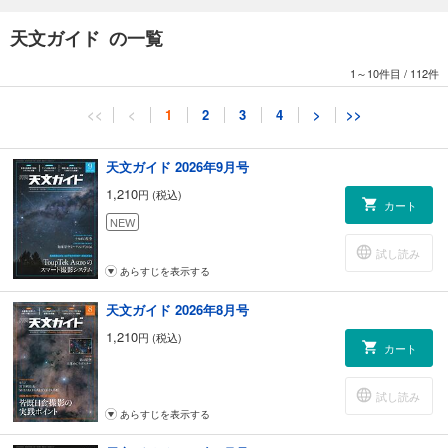
宇宙天気 篠原 学
今日からロケッティア！ 足立昌孝
天文ガイド の一覧
T.G.FactoryⅢ Nik Collectionを使ってみよう⑦ 西條善弘
6月の天体観測 藤井 旭
1～10件目
/
112件
天文データ 相馬 充
流星ガイド 長田和弘
<<
<
1
2
3
4
>
>>
星食ガイド 広瀬敏夫
変光星ガイド 大島誠人
変光星の近況 広沢憲治
天文ガイド 2026年9月号
太陽黒点近況 時政典孝
1,210
円 (税込)
小惑星ガイド 渡辺和郎
カート
人工天体ガイド 橋本就安
NEW
惑星の近況 堀川邦昭，安達 誠
試し読み
彗星ガイド 中野主一
あらすじを表示する
広告索引
応募用紙
天文ガイド 2026年8月号
奥付
1,210
円 (税込)
まだ見られる！注目の4彗星を見よう
カート
読者の天体写真
入選者の声（最優秀賞受賞者手記）
試し読み
14ばんめの月 大朝由美子
あらすじを表示する
宇宙からの視点 池内 了
星のある場所 森 雅之