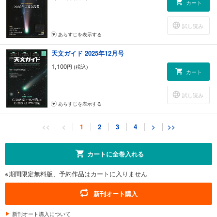
カート
試し読み
あらすじを表示する
天文ガイド 2025年12月号
1,100
円 (税込)
カート
試し読み
あらすじを表示する
天文ガイド 2025年11月号
<<
<
1
2
3
4
>
>>
1,100
円 (税込)
カート
カートに全巻入れる
試し読み
※期間限定無料版、予約作品はカートに入りません
あらすじを表示する
天文ガイド 2025年10月号
新刊オート購入
1,100
円 (税込)
カート
新刊オート購入について