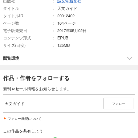
出版社
誠文堂新光社
試し読み
タイトル
天文ガイド
あらすじを表示する
タイトルID
20012402
天文ガイド 2025年6月号
ページ数
164ページ
電子版発売日
1,100
2017年05月02日
円 (税込)
カート
コンテンツ形式
EPUB
サイズ(目安)
125MB
試し読み
あらすじを表示する
閲覧環境
天文ガイド 2025年5月号
1,100
円 (税込)
作品・作者をフォローする
カート
新刊やセール情報をお知らせします。
試し読み
あらすじを表示する
天文ガイド
フォロー
天文ガイド 2025年4月号
1,100
フォロー機能について
円 (税込)
カート
この作品を共有しよう
試し読み