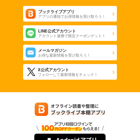
1,100
円 (税込)
カート
ブックライブアプリ
アプリの通知でお得情報を受け取ろう！
試し読み
LINE公式アカウント
あらすじを表示する
アカウント連携で限定クーポンゲット！
天文ガイド 2024年5月号
メールマガジン
1,100
円 (税込)
お得な最新情報を受け取ろう！
カート
X公式アカウント
試し読み
フォローして最新情報をチェック！
あらすじを表示する
天文ガイド 2024年4月号
1,100
円 (税込)
カート
試し読み
あらすじを表示する
天文ガイド 2024年3月号