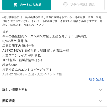
カートに入れる
ブラウザ試し読み
※電子書籍版には、表紙画像や中吊り画像に掲載されている一部の記事、画像、広告、
付録が含まれていない、または一部の画像が修正されている場合がありますので、内
容をご確認の上、お楽しみください。
目次
今年の惑星観測シーズン到来木星と土星を見よう！ 山崎明宏
6月の星空 藤井 旭
星雲星団案内 津村光則
ASTRO NEWS 石崎昌春，塚田 健，内藤誠一郎
天文学コンサイス 半田利弘
TG情報局（新製品情報ほか）
読者Space!
柳家小ゑんのエントロピーガイア！
ASTRO SPOTS＋全国・天文イベント情報
宇宙に耳をすます 阪本成一
...続きを読む
【新連載】黒田有彩の天文部NOW 黒田有彩
内合前後の金星をとらえた 阿久津富夫
詳しい情報を見る
シグマ135mm F1.8、オリンパスPROシリーズ 西條善弘
どう撮る？ アメリカ横断皆既日食撮影 中西昭雄
閲覧環境
アメリカ皆既日食 観測地のまとめ