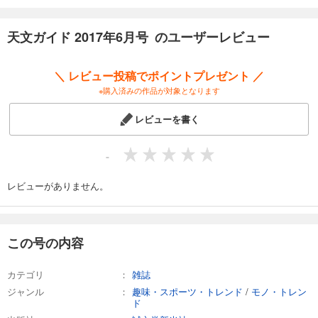
試し読み
天文ガイド 2017年6月号 のユーザーレビュー
あらすじを表示する
天文ガイド 2025年9月号
＼ レビュー投稿でポイントプレゼント ／
1,100
円 (税込)
※購入済みの作品が対象となります
カート
レビューを書く
試し読み
あらすじを表示する
-
天文ガイド 2025年8月号
1,100
レビューがありません。
円 (税込)
カート
試し読み
この号の内容
あらすじを表示する
天文ガイド 2025年7月号
カテゴリ
雑誌
1,100
円 (税込)
ジャンル
趣味・スポーツ・トレンド
/
モノ・トレン
カート
ド