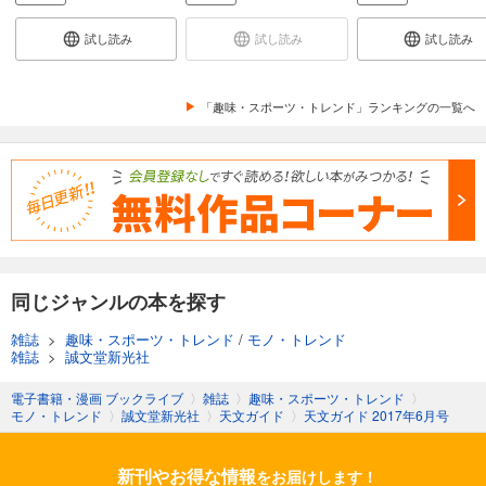
天文ガイド 2024年9月号
試し読み
試し読み
試し読み
1,100
円 (税込)
カート
「趣味・スポーツ・トレンド」ランキングの一覧へ
試し読み
あらすじを表示する
天文ガイド 2024年8月号
1,100
円 (税込)
カート
試し読み
あらすじを表示する
同じジャンルの本を探す
天文ガイド 2024年7月号
雑誌
>
趣味・スポーツ・トレンド
/
モノ・トレンド
1,100
雑誌
>
誠文堂新光社
円 (税込)
カート
電子書籍・漫画 ブックライブ
〉
雑誌
〉
趣味・スポーツ・トレンド
〉
モノ・トレンド
〉
誠文堂新光社
〉
天文ガイド
〉
天文ガイド 2017年6月号
試し読み
あらすじを表示する
新刊やお得な情報
をお届けします！
天文ガイド 2024年6月号