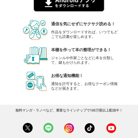
1,100
円 (税込)
カート
試し読み
通信を気にせずにサクサク読める！
あらすじを表示する
作品をダウンロードすれば、いつでもど
こでも読書が楽しめます。
天文ガイド 2024年2月号
1,100
円 (税込)
カート
本棚を作って本の整理ができる！
ジャンルや作家ごとなどに本を分類し
て、鍵もかけられます。
試し読み
あらすじを表示する
お得な通知機能！
天文ガイド 2024年1月号
通知を許可すると、お得なクーポン情報
などが届きます。
1,100
円 (税込)
カート
試し読み
無料マンガ・ラノベなど、豊富なラインナップで188万冊以上配信中！
あらすじを表示する
天文ガイド 2023年12月号
1,100
円 (税込)
カート