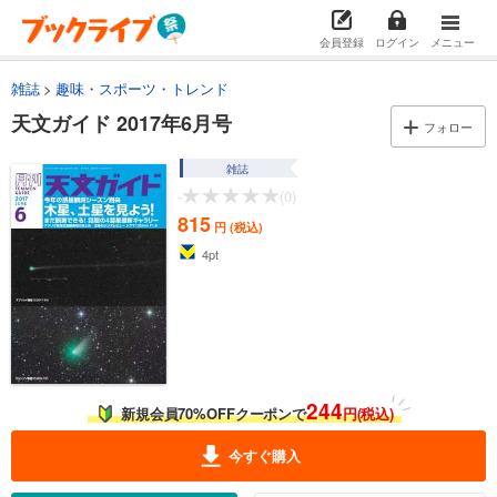
会員登録
ログイン
メニュー
雑誌
趣味・スポーツ・トレンド
天文ガイド 2017年6月号
フォロー
雑誌
-
(0)
815
円 (税込)
4
pt
244
新規会員70%OFFクーポンで
円(税込)
今すぐ購入