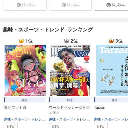
試し読み
試し読み
試し読み
天文ガイド 2024年12月号
1,100
円 (税込)
カート
趣味・スポーツ・トレンド ランキング
試し読み
あらすじを表示する
1位
2位
3位
天文ガイド 2024年11月号
1,100
円 (税込)
カート
試し読み
あらすじを表示する
天文ガイド 2024年10月号
1,100
円 (税込)
雑誌
雑誌
雑誌
カート
週刊ファミ通
ワールドサッカーダイジ
Tarzan
ェスト
試し読み
趣味・スポーツ・トレンド
趣味・生活
趣味・スポーツ・トレンド
スポーツ
あらすじを表示する
NEW
NEW
NEW