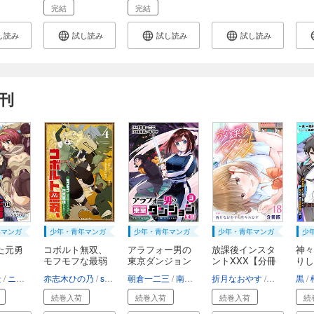
完結
完結
し読み
試し読み
試し読み
試し読み
刊
年マンガ
少年・青年マンガ
少年・青年マンガ
少年・青年マンガ
少
た元勇
コボルト無双、
アラフォー男の
放課後インスタ
神々
モフモフな最弱
東京ダンジョン
ントXXX【分冊
りし
噛...
生...
版...
値...
景
ニシ
米白粕
赤志木ひの乃
shiba
朝倉一二三
南条アキマサ
折月なおやす
佐々木かず
黒
続巻入荷
続巻入荷
続巻入荷
続