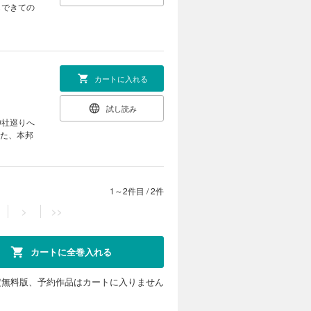
もできての
カートに入れる
試し読み
神社巡りへ
いた、本邦
1～2件目
/
2件
>
>>
カートに全巻入れる
定無料版、予約作品はカートに入りません