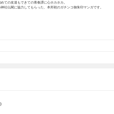
初めての友達もできての青春譚に心ホカホカ。
の神社仏閣に協力してもらった、本邦初のガチンコ御朱印マンガです。
)