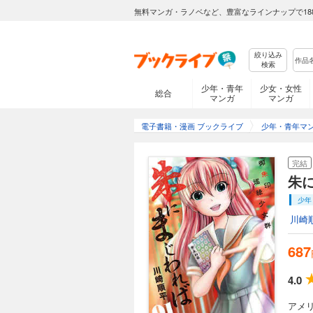
無料マンガ・ラノベなど、豊富なラインナップで18
絞り込み
検索
少年・青年
少女・女性
総合
マンガ
マンガ
電子書籍・漫画 ブックライブ
少年・青年マ
完結
朱に
少年
川崎
687
4.0
アメ