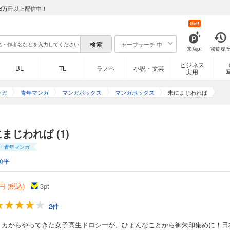
8万冊以上配信中！
Get!
セーフサーチ 中
来店pt
閲覧履
ビジネス
BL
TL
ラノベ
小説・文芸
実用
ンガ
青年マンガ
マンガボックス
マンガボックス
朱にまじわれば
まじわれば (1)
・青年マンガ
順平
円 (税込)
3
pt
2件
リカからやってきた女子高生ドロシーが、ひょんなことから御朱印集めに！日