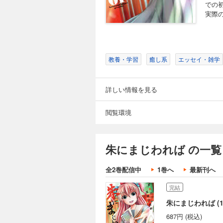
での
実際
教養・学習
癒し系
エッセイ・雑学
詳しい情報を見る
閲覧環境
朱にまじわれば の一覧
全2巻配信中
1巻へ
最新刊へ
完結
朱にまじわれば (1
687円 (税込)