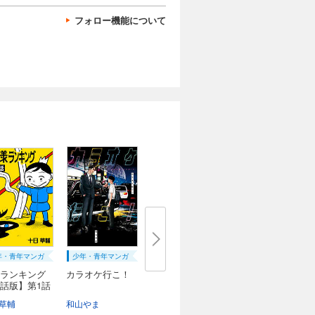
フォロー機能について
年・青年マンガ
少年・青年マンガ
ランキング
カラオケ行こ！
話版】第1話
草輔
和山やま