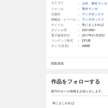
カテゴリ
：
少年・青年マンガ
ジャンル
：
青年マンガ
出版社
：
マンガボックス
掲載誌・レーベル
：
マンガボックス
タイトル
：
朱にまじわれば
タイトルID
：
20010681
電子版発売日
：
2017年01月25日
コンテンツ形式
：
EPUB
サイズ(目安)
：
99MB
閲覧環境
作品をフォローする
新刊やセール情報をお知らせします。
朱にまじわれば