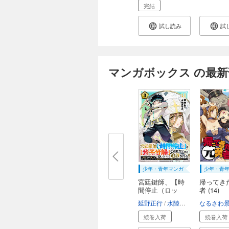
完結
試し読み
試
マンガボックス の最新
少年・青年マンガ
少年・青
宮廷鍵師、【時
帰ってき
間停止（ロッ
者 (14)
ク）...
延野正行
水陸カラカ
なるさわ
続巻入荷
続巻入荷