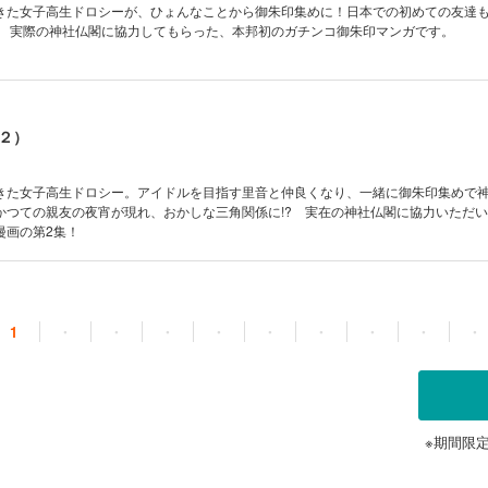
きた女子高生ドロシーが、ひょんなことから御朱印集めに！日本での初めての友達
。 実際の神社仏閣に協力してもらった、本邦初のガチンコ御朱印マンガです。
２）
きた女子高生ドロシー。アイドルを目指す里音と仲良くなり、一緒に御朱印集めで
かつての親友の夜宵が現れ、おかしな三角関係に!? 実在の神社仏閣に協力いただ
漫画の第2集！
1
・
・
・
・
・
・
・
・
・
※期間限