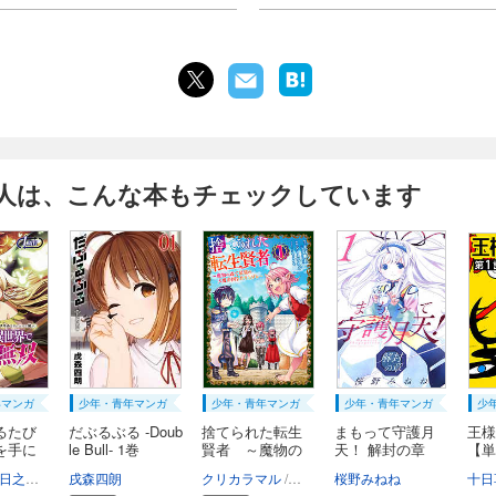
人は、こんな本もチェックしています
年マンガ
少年・青年マンガ
少年・青年マンガ
少年・青年マンガ
少
るたび
だぶるぶる -Doub
捨てられた転生
まもって守護月
王様
を手に
le Bull- 1巻
賢者 ～魔物の
天！ 解封の章
【単
森...
1...
日之浦拓
GreeN
戌森四朗
クリカラマル
未来人A
桜野みねね
キッカイキ
十日