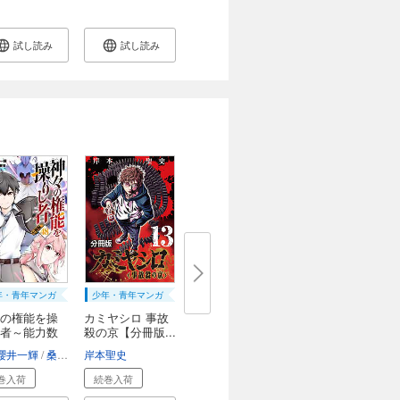
試し読み
試し読み
年・青年マンガ
少年・青年マンガ
の権能を操
カミヤシロ 事故
者～能力数
殺の京【分冊版...
櫻井一輝
桑島黎音
岸本聖史
巻入荷
続巻入荷