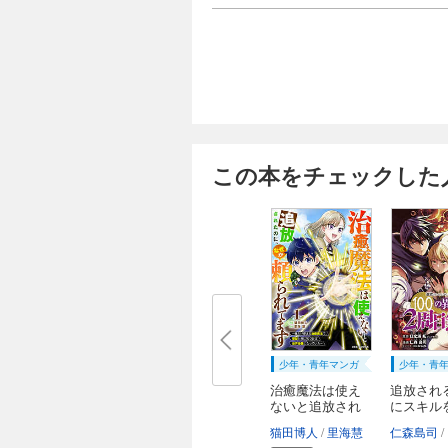
この本をチェックした
少年・青年マンガ
少年・青
治癒魔法は使え
追放され
ないと追放され
にスキル
た...
入...
猫田博人
里海慧
仁森島司