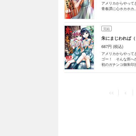
アメリカからやって
青春譚に心ホカホカ
完結
朱にまじわれば（
687円 (税込)
アメリカからやって
ゴー！ そんな所へ
初のガチンコ御朱印
<<
<