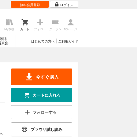
無料会員登録
ログイン
歴
My本棚
カート
フォロー
クーポン
Myページ
雑誌
はじめての方へ
ご利用ガイド
写真集
今すぐ購入
カートに入れる
フォローする
ブラウザ試し読み
本