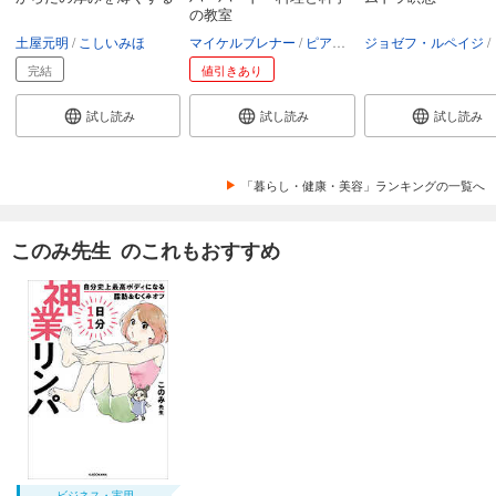
の教室
土屋元明
こしいみほ
マイケルブレナー
ピアセーレンセン
ジョゼフ・ルペイジ
デイヴィッ
リ
完結
値引きあり
試し読み
試し読み
試し読み
「暮らし・健康・美容」ランキングの一覧へ
このみ先生 のこれもおすすめ
ビジネス・実用