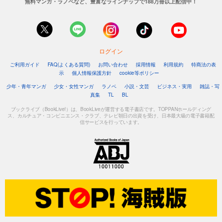
無料マンガ・ラノベなど、豊富なラインナップで188万冊以上配信中！
ログイン
ご利用ガイド
FAQ(よくある質問)
お問い合わせ
採用情報
利用規約
特商法の表
示
個人情報保護方針
cookie等ポリシー
少年・青年マンガ
少女・女性マンガ
ラノベ
小説・文芸
ビジネス・実用
雑誌・写
真集
TL
BL
ブックライブ（BookLive!）は、BookLiveが運営する電子書店です。TOPPANホールディング
ス、カルチュア・コンビニエンス・クラブ、テレビ朝日の出資を受け、日本最大級の電子書籍配
信サービスを行っています。