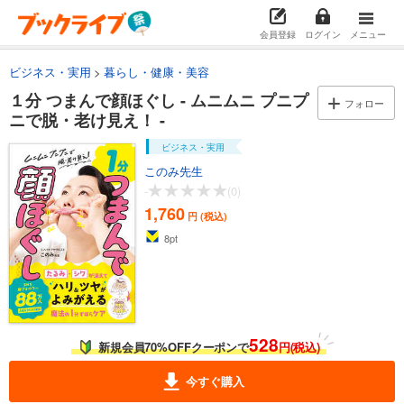
会員登録
ログイン
メニュー
ビジネス・実用
暮らし・健康・美容
１分 つまんで顔ほぐし - ムニムニ プニプ
フォロー
ニで脱・老け見え！ -
ビジネス・実用
このみ先生
-
(0)
1,760
円 (税込)
8
pt
528
新規会員70%OFFクーポンで
円(税込)
今すぐ購入