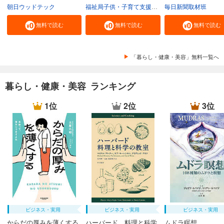
朝日ウッドテック
福祉局子供・子育て支援部家庭支援課
毎日新聞取材班
東京都
無料で読む
無料で読む
無料で読む
「暮らし・健康・美容」無料一覧へ
暮らし・健康・美容 ランキング
1位
2位
3位
ビジネス・実用
ビジネス・実用
ビジネス・実用
からだの厚みを薄くする
ハーバード 料理と科学
ムドラ瞑想