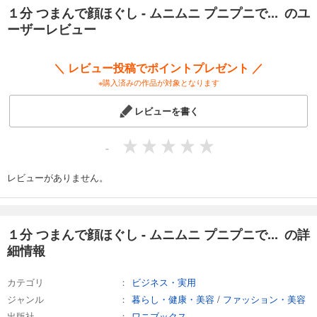
て後回し。
１分 つまんで顔ほぐし - ムニムニ プニプニで... のユ
ふと鏡に写った自分の老け込んだ顔にドキッ。
ーザーレビュー
「私、こんなに老けてたっけ？」
忙しくて、自分に時間をかけられない人でも１分で完了する、たるみ・
＼ レビュー投稿でポイントプレゼント ／
シワケアの決定版です！
※購入済みの作品が対象となります
顔をつまんでほぐせば、肌は中から変わる。
レビューを書く
美容皮膚科に通わなくても、下がった肌はぷるんっと持ち上がります。
ほうれい線、だんご鼻、ゴルゴライン、二重あご、くすみ、毛穴詰まり
-
など、アラフォー以降の悩みを全解決する神業メソッドを、リンパケア
セラピストのこのみ先生が伝授！
レビューがありません。
先生イチオシの美容ケアグッズも大公開しちゃいます。
いろいろお金をかける前に、騙されたと思って一度試してみませんか？
１分 つまんで顔ほぐし - ムニムニ プニプニで... の詳
細情報
※二次元コードを読み込むには、専用アプリ（二次元コードリーダー）が
必要です。（機種によっては最初からインストールされているものもご
カテゴリ
ビジネス・実用
ざいます。）
二次元コードの載った画像を二次元コードリーダーで読み込み、閲覧く
ジャンル
暮らし・健康・美容
/
ファッション・美容
ださい。
出版社
ワニブックス