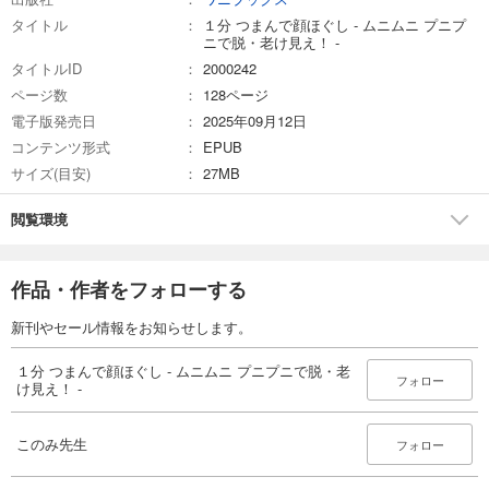
読み込みづらい場合は、表示画像を拡大し、カメラが画像を読み込みや
タイトル
１分 つまんで顔ほぐし - ムニムニ プニプ
すいよう調整してから再度お試しください。
ニで脱・老け見え！ -
タイトルID
2000242
ページ数
128ページ
【著者プロフィール】
電子版発売日
2025年09月12日
このみ先生
エステティシャン・リンパケアセラピスト。
コンテンツ形式
EPUB
エステ歴20年以上。のべ３万人以上の顔に触れてきた経験から、筋肉や
サイズ(目安)
27MB
リンパの動きを読み取る独自の“つまみほぐし”メソッドを確立。SNSで紹
介するケア法と親しみやすい人柄が話題となり、幅広い世代から支持を
閲覧環境
集める。「顔が変われば気持ちも変わる」をモットーに、メンタル・
顔・体の「セルフケアのスクール このみ村」やプロのエステ技術を教え
るスクール「このみ式リンパケアスクール」を主宰。オンラインとリア
作品・作者をフォローする
ル両方で、後進の育成にも取り組んでいる。
Instagram： @inouekonomi503
新刊やセール情報をお知らせします。
TikTok： @inouekonomi
YouTube： 【神業リンパケア】このみ先生
１分 つまんで顔ほぐし - ムニムニ プニプニで脱・老
フォロー
け見え！ -
このみ先生
フォロー