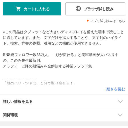
カートに入れる
ブラウザ試し読み
アプリ試し読みはこちら
※この商品はタブレットなど大きいディスプレイを備えた端末で読むこと
に適しています。また、文字だけを拡大することや、文字列のハイライ
ト、検索、辞書の参照、引用などの機能が使用できません。
SNS総フォロワー数88万人。「顔が変わる」と美容動画が大バスり中
の、このみ先生最新刊。
アラフォー以降の肌悩みを全解決する神業メソッド集
----------------------------
「肌のハリ・ツヤは、１分で取り戻せる！」
年齢とともに容赦なくたるみ、老けていく顔。
...続きを読む
老け見えに悩む数多の女性を若返らせてきた人気セラピストがたどりつ
いた、美容医療顔負けのセルフケアとは？
詳しい情報を見る
１分ずぼらセルフケアで、下がった顔はぷるんっと持ち上がる！
----------------------------
閲覧環境
がむしゃらに働いて、子育てして、家事をして、自分のことはいつだっ