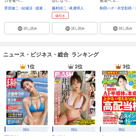
力を食べ...
臣になっ...
教室へ 2...
試し読み
あらすじを表示する
菅原健二
結城涼
成瀬ちさと
藤村緋二
眞邊明人
駒田ハチ
衣笠彰梧
トモセ
値引き
週プレ 2026年2月16日号No.7
550
円 (税込)
試し読み
試し読み
試し読み
カート
試し読み
あらすじを表示する
ニュース・ビジネス・総合 ランキング
週プレ 2026年2月9日号No.6
1位
2位
3位
550
円 (税込)
カート
試し読み
あらすじを表示する
週プレ 2026年2月2日号No.5
550
円 (税込)
カート
雑誌
雑誌
雑誌
試し読み