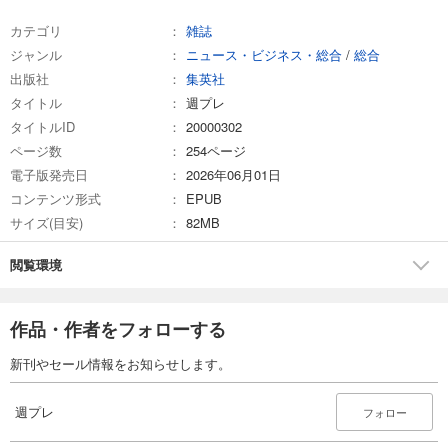
カテゴリ
雑誌
試し読み
ジャンル
ニュース・ビジネス・総合
/
総合
あらすじを表示する
出版社
集英社
週プレ 2026年4月13日号No.15
タイトル
週プレ
570
タイトルID
円 (税込)
20000302
カート
ページ数
254ページ
電子版発売日
2026年06月01日
試し読み
コンテンツ形式
EPUB
あらすじを表示する
サイズ(目安)
82MB
週プレ 2026年4月6日号No.13＆14
閲覧環境
589
円 (税込)
カート
作品・作者をフォローする
試し読み
あらすじを表示する
新刊やセール情報をお知らせします。
週プレ 2026年3月23日号No.12
569
週プレ
円 (税込)
フォロー
カート