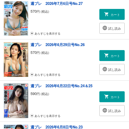
週プレ 2026年7月6日号No.27
エロのミカタ／安田理央
令和の「セックスシンボル」を探せ!! AVトップスター女優
570
円 (税込)
カート
骨しゃぶりの『〇〇の文化史』ぜんぶ読む
ピエール瀧の「萌え萌やしソバ探訪録」
国・自治体の「EV補助金ドブ捨て」がヒドすぎる!!
試し読み
“本”人襲撃
あらすじを表示する
インプレ！【拡大版／ドイツ現地取材SP】vol.414 第54回ニュルブルク
リンク24時間レース トヨタ・スバル激闘の舞台裏
週プレ 2026年6月29日号No.26
韓国国立中央博物館「世界3位に大躍進」の謎を追え！
570
円 (税込)
江夏豊のアウトロー野球論
カート
ドーピングOK!!“ステロイド五輪”の裏にある、アメリカのまがまがしい闇
「エンハンスト・ゲームズ」は不老不死の夢を見る
試し読み
《いざ決戦！北中米 W杯》「(CBでなくボランチで)必要とされるならば
あらすじを表示する
死ぬ気でやる」サッカー日本代表・板倉滉の「やるよ、俺は！」板倉 滉
特別編
週プレ 2026年6月22日号No.24＆25
《いざ決戦！北中米 W杯》堂安 律「大舞台で結果を残せるのは俺しかい
590
円 (税込)
ない。日本を優勝させます」
カート
次号予告＆アンケート
変幻自在 佐野なぎさ
試し読み
NIGHT FLOW 汐見まとい(yosugala)
あらすじを表示する
P・O・G(ピラミッド・お尻・ガールズ) 平井こと×水湊まり花×柚乃りか
溝端葵 待望の1st写真集『あおいままで。』が7月17日（金）に発売予定!!
週プレ 2026年6月8日号No.23