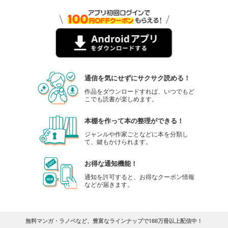
週プレ 2025年11月24日号No.47
550
円 (税込)
カート
試し読み
あらすじを表示する
週プレ 2025年11月17日号No.45＆46
通信を気にせずにサクサク読める！
550
円 (税込)
作品をダウンロードすれば、いつでもど
カート
こでも読書が楽しめます。
試し読み
本棚を作って本の整理ができる！
あらすじを表示する
ジャンルや作家ごとなどに本を分類し
て、鍵もかけられます。
週プレ 2025年11月3日号No.44
599
円 (税込)
お得な通知機能！
カート
通知を許可すると、お得なクーポン情報
などが届きます。
試し読み
あらすじを表示する
週プレ 2025年10月27日号No.42＆43
無料マンガ・ラノベなど、豊富なラインナップで188万冊以上配信中！