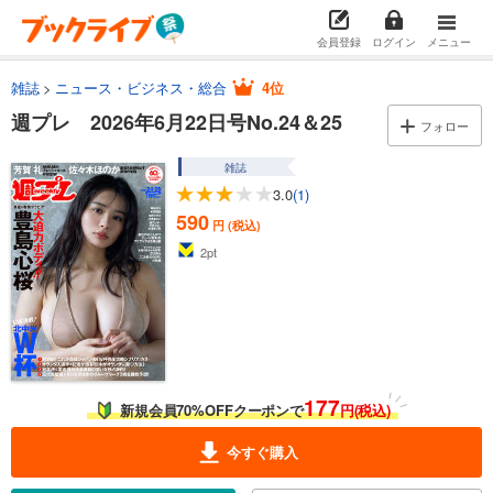
会員登録
ログイン
メニュー
雑誌
ニュース・ビジネス・総合
4位
週プレ 2026年6月22日号No.24＆25
フォロー
雑誌
3.0
(1)
590
円 (税込)
2
pt
177
新規会員70%OFFクーポンで
円(税込)
今すぐ購入