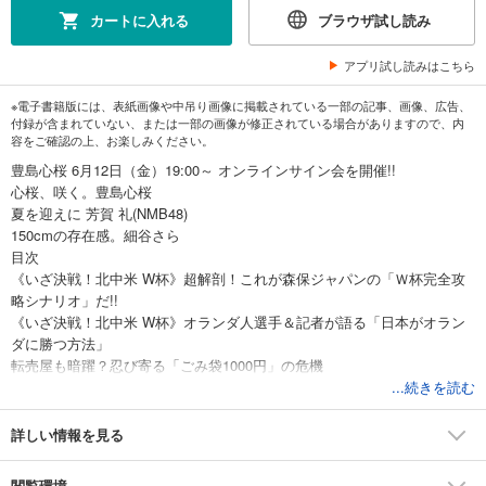
カートに入れる
ブラウザ試し読み
アプリ試し読みはこちら
※電子書籍版には、表紙画像や中吊り画像に掲載されている一部の記事、画像、広告、
付録が含まれていない、または一部の画像が修正されている場合がありますので、内
容をご確認の上、お楽しみください。
豊島心桜 6月12日（金）19:00～ オンラインサイン会を開催!!
心桜、咲く。豊島心桜
夏を迎えに 芳賀 礼(NMB48)
150cmの存在感。細谷さら
目次
《いざ決戦！北中米 W杯》超解剖！これが森保ジャパンの「Ｗ杯完全攻
略シナリオ」だ!!
《いざ決戦！北中米 W杯》オランダ人選手＆記者が語る「日本がオラン
ダに勝つ方法」
転売屋も暗躍？忍び寄る「ごみ袋1000円」の危機
恐怖!!「ニセ社長なりすまし詐欺」の巧妙な手口
...続きを読む
サトテルは“史上最強三冠王”になれるか!?
激化する「とんかつチェーン戦争」のアゲアゲすぎる舞台裏
詳しい情報を見る
LCC化するANA大改革の着地点
2026「コンビニ冷やし麺」BEST10
閲覧環境