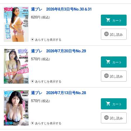
『TOUGH 第二章』猿渡哲也
【広告】猿渡 哲也『TOUGH第二章 第1巻』絶賛発売中!!!
週プレ 2026年8月3日号No.30＆31
＜グラビアインタビュー＞ 芳賀 礼（NMB48）
620
円 (税込)
＜グラビアインタビュー＞ 細谷さら（タレント）
カート
＜グラビアインタビュー＞ 佐々木ほのか（俳優）
＜グラビアインタビュー＞ 赤間四季（アイドル）
試し読み
＜グラビアインタビュー＞ 佐野なぎさ（グラビアアイドル）
あらすじを表示する
＜グラビアインタビュー＞ 汐見まとい（アイドル）
＜グラビアインタビュー＞ 平井こと×水湊まり花×柚乃りか（グラビアア
週プレ 2026年7月20日号No.29
イドル）
即買いガジェット
570
円 (税込)
カート
宇垣美里の人生はロックだ!!
呂布カルマのフリースタイル人生論
安齋肇の空耳だぜ！人生は
試し読み
高橋ヨシキのニュー・シネマ・インフェルノ／週刊web TVガイド
あらすじを表示する
山下メロの【平成レトロ】博物館
週プレ 2026年7月13日号No.28
野島慎一郎の激ウマ!! バカレシピ研究所
【広告】グランドジャンプ
570
円 (税込)
カート
七瀬なな 7月21日（火）待ちに待ったファースト写真集が発売予定！
【広告】鏡 リュウジ／東畑 開人『昼間のスターゲイザー 占いと心理学の
対話』
試し読み
【広告】吉川 永青『黒い肌のサムライ 信長との短き日々』
あらすじを表示する
週プレ グラジャパ！新刊NEWS!!