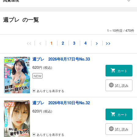
年々気になる尿意にまつわる基礎知識
《いざ決戦！北中米 W杯》スポーツのキワミ 元代表監督・トルシエ氏
「過去最高のベスト8には進める」
週プレ の一覧
ゲッターズ飯田の占い放浪記
週刊プレイボーイ創刊60周年 スペシャルプレゼント実施中!
1～10件目
/
470件
西澤由夏1st写真集『Tailwind』絶賛発売中！
STU48 石田千穂サード写真集『天職』 好評発売中！
<<
<
1
2
3
4
>
>>
声優界のグラビアクイーン井口裕香 7月11日（土）待望の写真集が発売予
定だ～ッ!!
『キン肉マン』ゆでたまご
週プレ 2026年8月17日号No.33
【広告】『キン肉マン 第92巻』好評発売中!!!
620
円 (税込)
市川紗椰のライクの森
カート
wPB COVER GIRL INTERVIEW 表紙の美女 豊島心桜
NEW
爆笑問題の笑えるニュース解説
試し読み
真実のニッポン／橘 玲
あらすじを表示する
坂本慎太郎の街歩き投資ラボ
坂口孝則の経済ニュースのバックヤード
週プレ 2026年8月10日号No.32
盲目のお笑い芸人・濱田祐太郎の死角からの一撃
620
円 (税込)
ひろゆきの「この件について」
カート
オール巨人の劇場漫才師の流儀
いつだって特等席 佐々木ほのか
試し読み
季節を重ねて 赤間四季(＃Mooove！)
あらすじを表示する