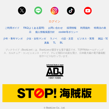
569
円 (税込)
カート
試し読み
ログイン
あらすじを表示する
ご利用ガイド
FAQ(よくある質問)
お問い合わせ
採用情報
利用規約
特商法の表
週プレ 2025年10月13日号No.41
示
個人情報保護方針
cookie等ポリシー
550
円 (税込)
少年・青年マンガ
少女・女性マンガ
ラノベ
小説・文芸
ビジネス・実用
雑誌・写
カート
真集
TL
BL
ブックライブ（BookLive!）は、BookLiveが運営する電子書店です。TOPPANホールディング
試し読み
ス、カルチュア・コンビニエンス・クラブ、テレビ朝日の出資を受け、日本最大級の電子書籍配
信サービスを行っています。
あらすじを表示する
週プレ 2025年10月6日号No.40
550
円 (税込)
カート
試し読み
あらすじを表示する
週プレ 2025年9月29日号No.38＆39
569
円 (税込)
© BookLive Co., Ltd.