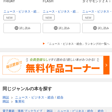
FRIDAY
FLASH
ダイヤモンドＺＡｉ
あらすじを表示する
週プレ 2026年1月26日号No.3＆4
ニュース・ビジネス・総合
総合
ニュース・ビジネス・総合
総合
569
円 (税込)
NEW
NEW
NEW
カート
試し読み
試し読み
試し読み
試し読み
あらすじを表示する
「ニュース・ビジネス・総合」ランキングの一覧へ
週プレ 2026年1月12日号No.1＆2
550
円 (税込)
カート
試し読み
あらすじを表示する
週プレ 2025年12月29日号No.52
同じジャンルの本を探す
589
円 (税込)
カート
雑誌
>
ニュース・ビジネス・総合
/
総合
雑誌
>
集英社
試し読み
あらすじを表示する
電子書籍・漫画 ブックライブ
〉
雑誌
〉
ニュース・ビジネス・総合
〉
総合
〉