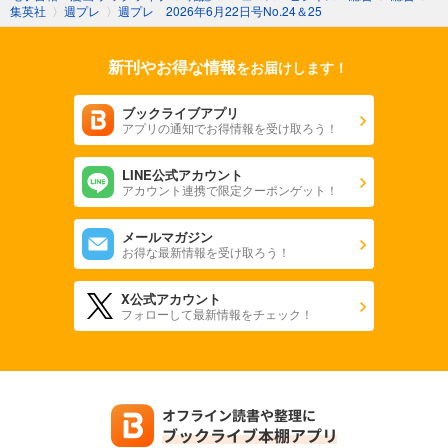
集英社
〉
週プレ
〉
週プレ 2026年6月22日号No.24＆25
週プレ 2025年12月22日号No.51
550
円 (税込)
カート
新刊やお得な情報
をお届けします！
試し読み
ブックライブアプリ
あらすじを表示する
アプリの通知でお得情報を受け取ろう！
週プレ 2025年12月15日号No.50
LINE公式アカウント
アカウント連携で限定クーポンゲット！
550
円 (税込)
カート
メールマガジン
試し読み
お得な最新情報を受け取ろう！
あらすじを表示する
X公式アカウント
週プレ 2025年12月8日号No.48＆49
フォローして最新情報をチェック！
569
円 (税込)
カート
試し読み
あらすじを表示する