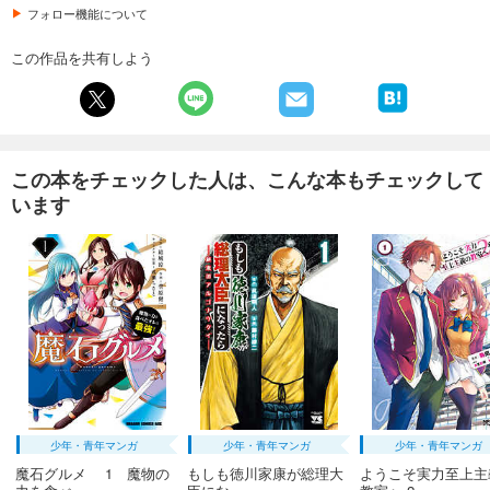
フォロー機能について
試し読み
あらすじを表示する
この作品を共有しよう
週プレ 2026年3月16日号No.11
569
円 (税込)
カート
この本をチェックした人は、こんな本もチェックして
試し読み
います
あらすじを表示する
週プレ 2026年3月9日号No.9＆10
589
円 (税込)
カート
試し読み
あらすじを表示する
週プレ 2026年2月23日号No.8
550
円 (税込)
カート
少年・青年マンガ
少年・青年マンガ
少年・青年マンガ
魔石グルメ 1 魔物の
もしも徳川家康が総理大
ようこそ実力至上主