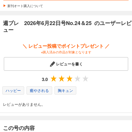
590
円 (税込)
カート
新刊オート購入について
試し読み
週プレ 2026年6月22日号No.24＆25 のユーザーレビ
あらすじを表示する
ュー
週プレ 2026年5月4日号No.18
570
円 (税込)
＼ レビュー投稿でポイントプレゼント ／
カート
※購入済みの作品が対象となります
試し読み
レビューを書く
あらすじを表示する
週プレ 2026年4月27日号No.17
3.0
570
円 (税込)
カート
ハッピー
癒やされる
胸キュン
試し読み
レビューがありません。
あらすじを表示する
週プレ 2026年4月20日号No.16
570
この号の内容
円 (税込)
カート