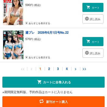
週プレNo.24＆25 今週の中身です!!
590
円 (税込)
カート
試し読み
あらすじを表示する
週プレ 2026年6月1日号No.22
570
円 (税込)
カート
試し読み
あらすじを表示する
週プレ 2026年5月25日号No.21
<<
<
1
2
3
4
>
>>
570
円 (税込)
カート
カートに全巻入れる
試し読み
※期間限定無料版、予約作品はカートに入りません
あらすじを表示する
週プレ 2026年5月18日号No.19＆20
新刊オート購入