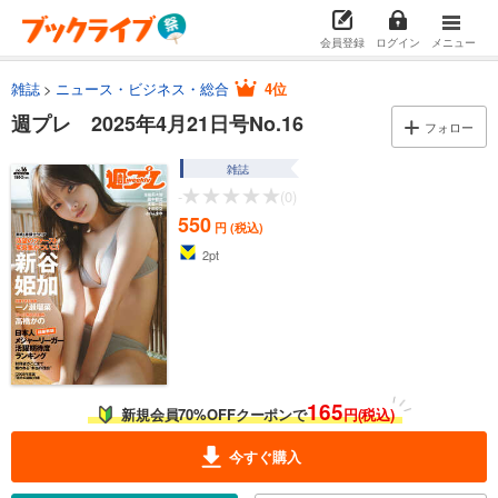
会員登録
ログイン
メニュー
雑誌
ニュース・ビジネス・総合
4位
週プレ 2025年4月21日号No.16
フォロー
雑誌
-
(0)
550
円 (税込)
2
pt
165
新規会員70%OFFクーポンで
円(税込)
今すぐ購入