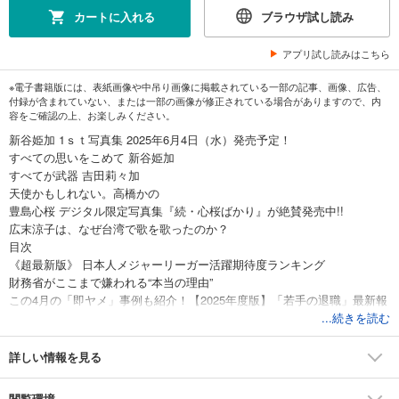
カートに入れる
ブラウザ試し読み
アプリ試し読みはこちら
※電子書籍版には、表紙画像や中吊り画像に掲載されている一部の記事、画像、広告、
付録が含まれていない、または一部の画像が修正されている場合がありますので、内
容をご確認の上、お楽しみください。
新谷姫加 1ｓｔ写真集 2025年6月4日（水）発売予定！
すべての思いをこめて 新谷姫加
すべてが武器 吉田莉々加
天使かもしれない。高橋かの
豊島心桜 デジタル限定写真集『続・心桜ばかり』が絶賛発売中!!
広末涼子は、なぜ台湾で歌を歌ったのか？
目次
《超最新版》 日本人メジャーリーガー活躍期待度ランキング
財務省がここまで嫌われる“本当の理由”
この4月の「即ヤメ」事例も紹介！【2025年度版】「若手の退職」最新報
告
...続きを読む
就職・転職先としても大人気 退職ブームのウラで転職業界も成長中!!
クレカ情報流出時の最適ムーブ
詳しい情報を見る
トランプvs医学“反科学”の政権が科学を殺し始めている!?
欧州自動車メーカーに吹き荒れる「大リストラの嵐」の深層
閲覧環境