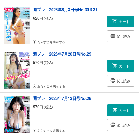
＜グラビアインタビュー＞ 吉田莉々加（女優、タレント）
＜グラビアインタビュー＞ 高橋かの（タレント）
週プレ 2026年8月3日号No.30＆31
＜グラビアインタビュー＞ 一ノ瀬瑠菜（アイドル）
620
円 (税込)
＜グラビアインタビュー＞ 田中碧空（女優）
カート
＜グラビアインタビュー＞ 未梨一花（グラビアアイドル）
＜グラビアインタビュー＞ 土田優空（グラビアアイドル）
試し読み
＜グラビアインタビュー＞ はのんまゆ（アイドル）
あらすじを表示する
呂布カルマのフリースタイル人生論
宇垣美里の人生はロックだ!!
週プレ 2026年7月20日号No.29
安齋肇の空耳だぜ！人生は
インプレ！【超ギンギンカーSP】vol.367 韓国ヒョンデ・アイオニック
570
円 (税込)
カート
5Nの走りがおもしれぇー!!
即買いガジェット
山下メロの【平成レトロ】博物館
試し読み
野島慎一郎の激ウマ!! バカレシピ研究所
あらすじを表示する
【広告】落合 博満『こたえあわせ 伝説の舞台裏 落合博満対談集』
週プレ 2026年7月13日号No.28
【広告】爪 切男『午前三時の化粧水』
エロのミカタ／安田理央
570
円 (税込)
カート
バストもヒップも1ｍ超え!! 次世代爆乳＆爆尻AV女優!!
“本”人襲撃
スポーツのキワミ
試し読み
骨しゃぶりの『〇〇の文化史』ぜんぶ読む
あらすじを表示する
ひろゆきの「この件について」