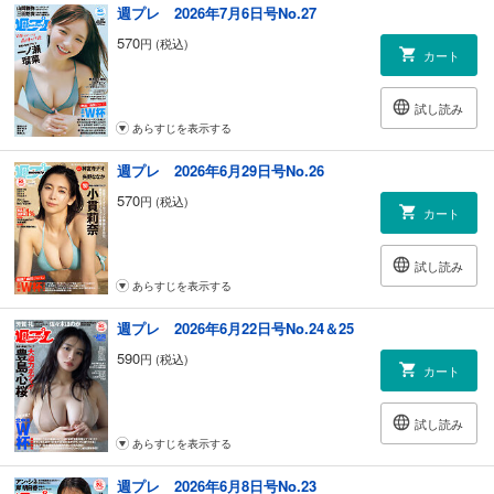
週プレ 2026年7月6日号No.27
江夏豊のアウトロー野球論
AKB48 20周年イヤー開幕!! 次世代エース座談会「令和のAKB48ってぶっ
570
円 (税込)
カート
ちゃけどうなの？」
激化するスキマバイト「プラットフォーム戦争」の勝者は誰だ？
トランプ印の“第6世代戦闘機”F-47ってガチ!? それともパチ!?
試し読み
ミツカン「LOVERZたれつゆ にんにく醤油」をいろんなものにかけて食
あらすじを表示する
ってみた！
海を泳いで渡った“離島イノシシ”が日本各地で増殖している!!
週プレ 2026年6月29日号No.26
次号予告＆アンケート
570
円 (税込)
地球デビュー40周年 デーモン閣下スペシャルインタビュー
カート
SUNNY GIRL 田中碧空
HONEY 未梨一花
試し読み
癒やしの日韓ハーフ美女 土田優空
あらすじを表示する
おぼれて、とろけて。はのんまゆ(INUWASI)
井口裕香カレンダーブック2025.4～2026.3 好評発売中!!
週プレ 2026年6月22日号No.24＆25
週プレNo.16 今週の中身です!!
590
円 (税込)
カート
試し読み
あらすじを表示する
週プレ 2026年6月8日号No.23