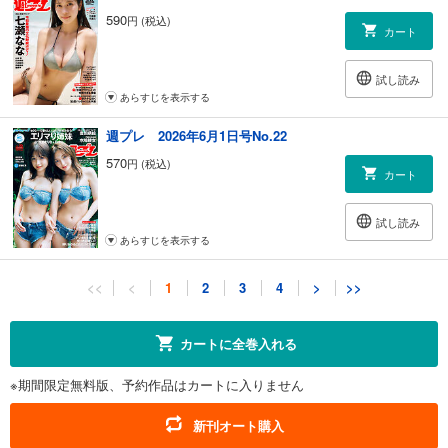
590
円 (税込)
カート
試し読み
あらすじを表示する
週プレ 2026年6月1日号No.22
570
円 (税込)
カート
試し読み
あらすじを表示する
週プレ 2026年5月25日号No.21
<<
<
1
2
3
4
>
>>
570
円 (税込)
カート
カートに全巻入れる
試し読み
※期間限定無料版、予約作品はカートに入りません
あらすじを表示する
週プレ 2026年5月18日号No.19＆20
新刊オート購入