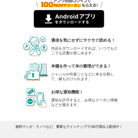
週プレ 2025年11月24日号No.47
550
円 (税込)
カート
試し読み
あらすじを表示する
通信を気にせずにサクサク読める！
週プレ 2025年11月17日号No.45＆46
作品をダウンロードすれば、いつでもど
こでも読書が楽しめます。
550
円 (税込)
カート
本棚を作って本の整理ができる！
試し読み
ジャンルや作家ごとなどに本を分類し
あらすじを表示する
て、鍵もかけられます。
週プレ 2025年11月3日号No.44
お得な通知機能！
599
円 (税込)
通知を許可すると、お得なクーポン情報
カート
などが届きます。
試し読み
あらすじを表示する
無料マンガ・ラノベなど、豊富なラインナップで188万冊以上配信中！
週プレ 2025年10月27日号No.42＆43