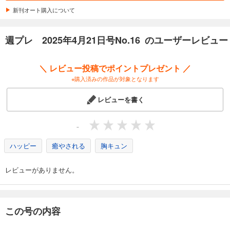
590
円 (税込)
カート
新刊オート購入について
試し読み
週プレ 2025年4月21日号No.16 のユーザーレビュー
あらすじを表示する
週プレ 2026年5月4日号No.18
＼ レビュー投稿でポイントプレゼント ／
570
円 (税込)
※購入済みの作品が対象となります
カート
レビューを書く
試し読み
あらすじを表示する
-
週プレ 2026年4月27日号No.17
ハッピー
癒やされる
胸キュン
570
円 (税込)
カート
レビューがありません。
試し読み
あらすじを表示する
週プレ 2026年4月20日号No.16
この号の内容
570
円 (税込)
カート