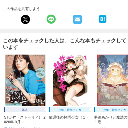
試し読み
この作品を共有しよう
あらすじを表示する
週プレ 2026年3月16日号No.11
569
円 (税込)
カート
この本をチェックした人は、こんな本もチェックして
います
試し読み
あらすじを表示する
週プレ 2026年3月9日号No.9＆10
589
円 (税込)
カート
試し読み
あらすじを表示する
週プレ 2026年2月23日号No.8
雑誌
少年・青年マンガ
少年・青年マンガ
550
円 (税込)
カート
STORY（ストーリィ） 2
放課後の拷問少女（１）
夢路あかりと魔法
026年 9月...
１巻