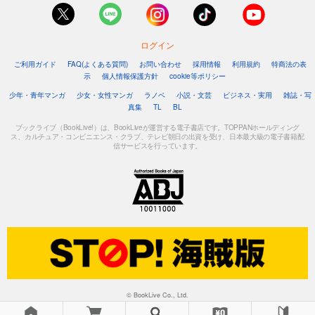
569
円 (税込)
カート
ログイン
試し読み
あらすじを表示する
ご利用ガイド
FAQ(よくある質問)
お問い合わせ
採用情報
利用規約
特商法の表
示
個人情報保護方針
cookie等ポリシー
週プレ 2025年10月13日号No.41
少年・青年マンガ
少女・女性マンガ
ラノベ
小説・文芸
ビジネス・実用
雑誌・写
550
真集
TL
BL
円 (税込)
カート
ブックライブ（BookLive!）は、BookLiveが運営する電子書店です。TOPPANホールディング
ス、カルチュア・コンビニエンス・クラブ、テレビ朝日の出資を受け、日本最大級の電子書籍配
信サービスを行っています。
試し読み
あらすじを表示する
週プレ 2025年10月6日号No.40
550
円 (税込)
カート
試し読み
あらすじを表示する
週プレ 2025年9月29日号No.38＆39
© BookLive Co., Ltd.
569
円 (税込)