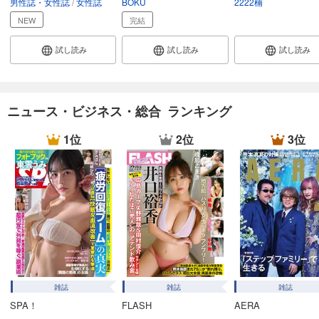
男性誌・女性誌
女性誌
BOKU
2222楠
試し読み
あらすじを表示する
NEW
完結
週プレ 2026年2月16日号No.7
試し読み
試し読み
試し読み
550
円 (税込)
カート
試し読み
ニュース・ビジネス・総合 ランキング
あらすじを表示する
1位
2位
3位
週プレ 2026年2月9日号No.6
550
円 (税込)
カート
試し読み
あらすじを表示する
週プレ 2026年2月2日号No.5
550
円 (税込)
カート
雑誌
雑誌
雑誌
SPA！
FLASH
AERA
試し読み