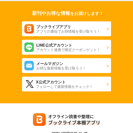
週プレ 2025年12月22日号No.51
新刊やお得な情報
をお届けします！
550
円 (税込)
カート
ブックライブアプリ
アプリの通知でお得情報を受け取ろう！
試し読み
あらすじを表示する
LINE公式アカウント
週プレ 2025年12月15日号No.50
アカウント連携で限定クーポンゲット！
550
円 (税込)
カート
メールマガジン
お得な最新情報を受け取ろう！
試し読み
あらすじを表示する
X公式アカウント
フォローして最新情報をチェック！
週プレ 2025年12月8日号No.48＆49
569
円 (税込)
カート
試し読み
あらすじを表示する