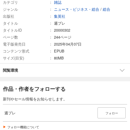
カテゴリ
雑誌
ジャンル
ニュース・ビジネス・総合
/
総合
試し読み
出版社
集英社
あらすじを表示する
タイトル
週プレ
週プレ 2026年4月13日号No.15
タイトルID
20000302
570
円 (税込)
ページ数
244ページ
カート
電子版発売日
2025年04月07日
コンテンツ形式
EPUB
試し読み
サイズ(目安)
80MB
あらすじを表示する
週プレ 2026年4月6日号No.13＆14
閲覧環境
589
円 (税込)
カート
作品・作者をフォローする
試し読み
新刊やセール情報をお知らせします。
あらすじを表示する
週プレ 2026年3月23日号No.12
週プレ
フォロー
569
円 (税込)
カート
フォロー機能について