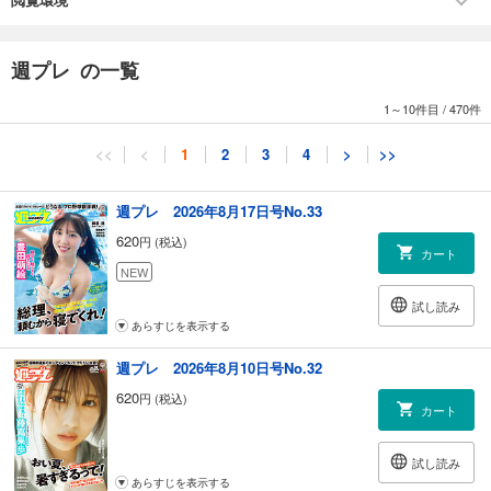
「高額療養費制度」の見直しが迷走を続けるワケ
高橋ヨシキのニュー・シネマ・インフェルノ／週刊web TVガイド
ゲッターズ飯田の占い放浪記
週プレ の一覧
【広告】江原 啓之／鎌田 東二『未来が視えない！どうしてこんなに通じ
合わないんだろう？』
1～10件目
/
470件
長渕剛の存在証明。長渕剛写真集『骨 BONE』2025年4月21日（月）全国
発売！
<<
<
1
2
3
4
>
>>
『キン肉マン』ゆでたまご
【広告】『キン肉マン 第88巻』『キン肉マン 読切傑作選2015-2023』2冊
同時発売!!
週プレ 2026年8月17日号No.33
市川紗椰のライクの森
620
円 (税込)
wPB COVER GIRL INTERVIEW 表紙の美女 新谷姫加
カート
爆笑問題の笑えるニュース解説
NEW
モーリー・ロバートソンの挑発的ニッポン革命計画
試し読み
真実のニッポン／橘 玲
あらすじを表示する
坂口孝則の経済ニュースのバックヤード
坂本慎太郎の街歩き投資ラボ
週プレ 2026年8月10日号No.32
リリー・フランキーの人生相談 シーズン2
620
円 (税込)
オール巨人の劇場漫才師の流儀
カート
最強すぎる18歳 一ノ瀬瑠菜(Charlotte)
格闘漫画『TOUGH外伝 龍を継ぐ男』猿渡哲也
試し読み
【広告】猿渡 哲也『TOUGH 龍を継ぐ男 第33巻』絶賛発売中!!!
あらすじを表示する