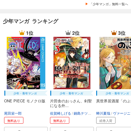
「少年マンガ」無料一覧へ
少年マンガ ランキング
1位
2位
3位
少年・青年マンガ
少年・青年マンガ
少年・青年マンガ
ONE PIECE モノクロ版
片田舎のおっさん、剣聖
異世界居酒屋「のぶ
になる外...
尾田栄一郎
佐賀崎しげる
鍋島テツヒロ
蝉川夏哉
空路恵
渡辺樹
ヴァージニア二
無料あり
無料あり
続巻入荷