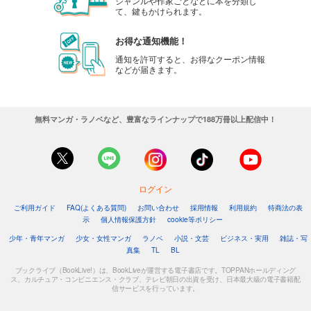
ジャンルや作家ごとなどに本を分類し
て、鍵もかけられます。
お得な通知機能！
通知を許可すると、お得なクーポン情報
などが届きます。
無料マンガ・ラノベなど、豊富なラインナップで188万冊以上配信中！
ログイン
ご利用ガイド
FAQ(よくある質問)
お問い合わせ
採用情報
利用規約
特商法の表
示
個人情報保護方針
cookie等ポリシー
少年・青年マンガ
少女・女性マンガ
ラノベ
小説・文芸
ビジネス・実用
雑誌・写
真集
TL
BL
ブックライブ（BookLive!）は、BookLiveが運営する電子書店です。TOPPANホールディング
ス、カルチュア・コンビニエンス・クラブ、テレビ朝日の出資を受け、日本最大級の電子書籍配
信サービスを行っています。