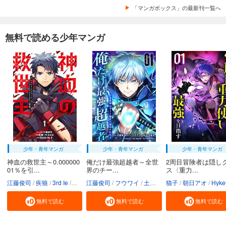
「マンガボックス」の最新刊一覧へ
無料で読める少年マンガ
少年・青年マンガ
少年・青年マンガ
少年・青年マンガ
神血の救世主～0.000000
俺だけ最強超越者～全世
2周目冒険者は隠し
01％を引...
界のチー...
ス〈重力...
江藤俊司
疾狼
3rd Ie
Studio No.9
江藤俊司
フウワイ
土田健太
猫子
3rd Ie
朝日アオ
maruco
HykeC
St
無料で読む
無料で読む
無料で読む