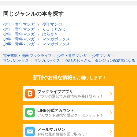
同じジャンルの本を探す
少年・青年マンガ
>
少年マンガ
少年・青年マンガ
>
りょうとかえ
少年・青年マンガ
>
はらまき
少年・青年マンガ
>
マンガボックス
少年・青年マンガ
>
マンガボックス
電子書籍・漫画 ブックライブ
〉
少年・青年マンガ
〉
少年マンガ
〉
マンガボックス
〉
マンガボックス
〉
伝説のおっさん、ダンジョン配信者になる
新刊やお得な情報
をお届けします！
ブックライブアプリ
アプリの通知でお得情報を受け取ろう！
LINE公式アカウント
アカウント連携で限定クーポンゲット！
メールマガジン
お得な最新情報を受け取ろう！