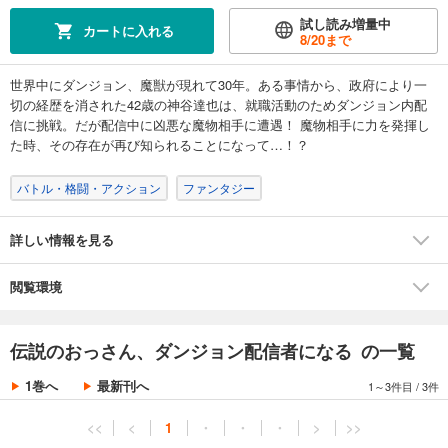
試し読み増量中
カートに入れる
8/20
まで
世界中にダンジョン、魔獣が現れて30年。ある事情から、政府により一
切の経歴を消された42歳の神谷達也は、就職活動のためダンジョン内配
信に挑戦。だが配信中に凶悪な魔物相手に遭遇！ 魔物相手に力を発揮し
た時、その存在が再び知られることになって…！？
バトル・格闘・アクション
ファンタジー
詳しい情報を見る
閲覧環境
伝説のおっさん、ダンジョン配信者になる の一覧
1巻へ
最新刊へ
1～3件目
/
3件
<<
<
1
・
・
・
>
>>