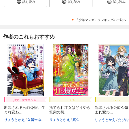
試し読み
試し読み
試し読み
「少年マンガ」ランキングの一覧へ
作者のこれもおすすめ
少女・女性マンガ
ラノベ
ラノベ
断罪される公爵令嬢、生
捨てられ才女はどうやら
断罪される公爵令嬢
まれ変わ...
繁栄の切...
まれ変わ...
りょうとかえ
久留米ゆき
たぴおか
りょうとかえ
真久
りょうとかえ
たぴお