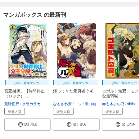
マンガボックス の最新刊
少年・青年マンガ
少年・青年マンガ
少年・青年マンガ
宮廷鍵師、【時間停止
帰ってきた元勇者 (14)
コボルト無双、モフ
（ロック）...
な最弱噛...
延野正行
水陸カラカ
なるさわ景
ニシ
米白粕
赤志木ひの乃
shiba
続巻入荷
続巻入荷
続巻入荷
試し読み
試し読み
試し読み