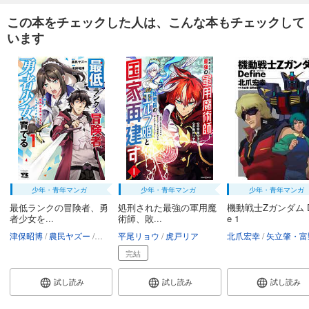
この本をチェックした人は、こんな本もチェックして
います
少年・青年マンガ
少年・青年マンガ
少年・青年マンガ
最低ランクの冒険者、勇
処刑された最強の軍用魔
機動戦士Zガンダム De
者少女を...
術師、敗...
e 1
津保昭博
農民ヤズー
桑島黎音
平尾リョウ
虎戸リア
北爪宏幸
矢立肇・富野由
完結
試し読み
試し読み
試し読み