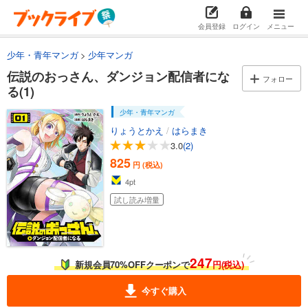
会員登録
ログイン
メニュー
少年・青年マンガ
少年マンガ
伝説のおっさん、ダンジョン配信者にな
フォロー
る(1)
少年・青年マンガ
りょうとかえ
/
はらまき
3.0
(2)
825
円 (税込)
4
pt
試し読み増量
247
新規会員70%OFFクーポンで
円(税込)
今すぐ購入