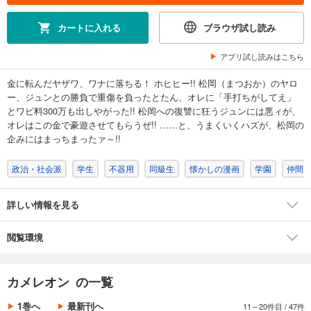
カート
完結
カートに入れる
ブラウザ試し読み
試し読み
あらすじを表示する
アプリ試し読みはこちら
カメレオン（８）
金に転んだヤザワ、ワナに落ちる！ ホヒヒー!! 松岡（まつおか）のヤロ
594
円 (税込)
ー、ジュンとの勝負で重傷を負ったとたん、オレに「手打ちがしてえ」
カート
とワビ料300万も出しやがった!! 松岡への復讐に狂うジュンには悪ィが、
完結
オレはこの金で豪遊させてもらうぜ!! ……と、うまくいくハズが、松岡の
試し読み
企みにはまっちまったァ～!!
あらすじを表示する
政治・社会派
学生
不器用
同級生
懐かしの漫画
学園
仲間
カメレオン（９）
594
円 (税込)
カート
詳しい情報を見る
完結
試し読み
閲覧環境
あらすじを表示する
カメレオン（１０）
カメレオン の一覧
594
円 (税込)
カート
1巻へ
最新刊へ
11～20件目
/
47件
完結