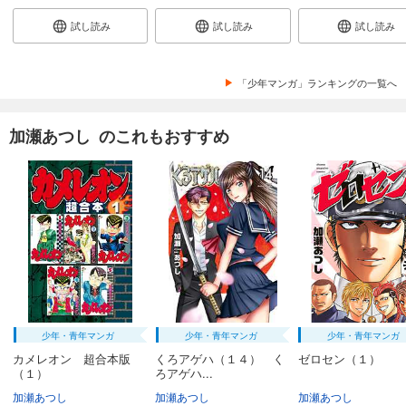
カメレオン（４５）
試し読み
試し読み
試し読み
594
円 (税込)
カート
完結
「少年マンガ」ランキングの一覧へ
試し読み
あらすじを表示する
加瀬あつし のこれもおすすめ
カメレオン（４６）
594
円 (税込)
カート
完結
試し読み
あらすじを表示する
カメレオン（４７）
594
円 (税込)
カート
完結
少年・青年マンガ
少年・青年マンガ
少年・青年マンガ
試し読み
カメレオン 超合本版
くろアゲハ（１４） く
ゼロセン（１）
（１）
ろアゲハ...
あらすじを表示する
加瀬あつし
加瀬あつし
加瀬あつし