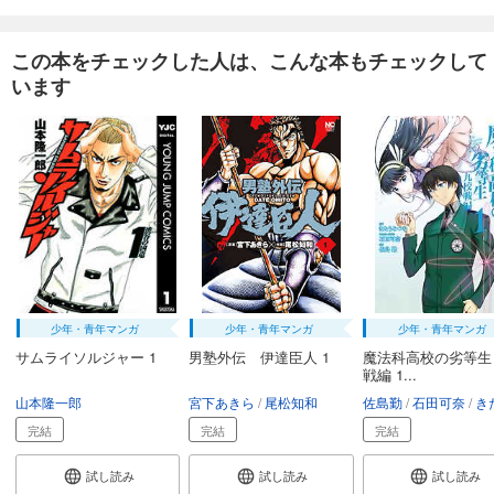
完結
試し読み
この本をチェックした人は、こんな本もチェックして
あらすじを表示する
います
カメレオン（３３）
594
円 (税込)
カート
完結
試し読み
あらすじを表示する
カメレオン（３４）
594
円 (税込)
カート
完結
少年・青年マンガ
少年・青年マンガ
少年・青年マンガ
サムライソルジャー 1
男塾外伝 伊達臣人 1
魔法科高校の劣等生
試し読み
戦編 1...
あらすじを表示する
山本隆一郎
宮下あきら
尾松知和
佐島勤
石田可奈
きたうみ
カメレオン（３５）
完結
完結
完結
594
円 (税込)
カート
試し読み
試し読み
試し読み
完結