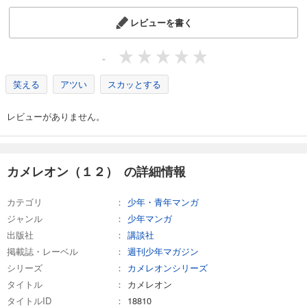
カメレオン（２３）
レビューを書く
594
円 (税込)
カート
完結
-
試し読み
あらすじを表示する
笑える
アツい
スカッとする
カメレオン（２４）
レビューがありません。
594
円 (税込)
カート
完結
試し読み
カメレオン（１２） の詳細情報
あらすじを表示する
カテゴリ
少年・青年マンガ
カメレオン（２５）
ジャンル
少年マンガ
594
円 (税込)
カート
出版社
講談社
完結
掲載誌・レーベル
週刊少年マガジン
試し読み
シリーズ
カメレオンシリーズ
あらすじを表示する
タイトル
カメレオン
タイトルID
18810
カメレオン（２６）