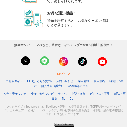
て、鍵もかけられます。
お得な通知機能！
通知を許可すると、お得なクーポン情報
などが届きます。
無料マンガ・ラノベなど、豊富なラインナップで188万冊以上配信中！
ログイン
ご利用ガイド
FAQ(よくある質問)
お問い合わせ
採用情報
利用規約
特商法の表
示
個人情報保護方針
cookie等ポリシー
少年・青年マンガ
少女・女性マンガ
ラノベ
小説・文芸
ビジネス・実用
雑誌・写
真集
TL
BL
ブックライブ（BookLive!）は、BookLiveが運営する電子書店です。TOPPANホールディング
ス、カルチュア・コンビニエンス・クラブ、テレビ朝日の出資を受け、日本最大級の電子書籍配
信サービスを行っています。