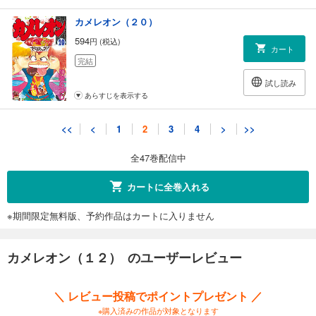
カメレオン（２０）
594
円 (税込)
カート
完結
試し読み
あらすじを表示する
カメレオン（２１）
<<
<
1
2
3
4
>
>>
594
円 (税込)
カート
全47巻配信中
完結
試し読み
カートに全巻入れる
あらすじを表示する
※期間限定無料版、予約作品はカートに入りません
カメレオン（２２）
594
円 (税込)
カート
カメレオン（１２） のユーザーレビュー
完結
試し読み
＼ レビュー投稿でポイントプレゼント ／
あらすじを表示する
※購入済みの作品が対象となります