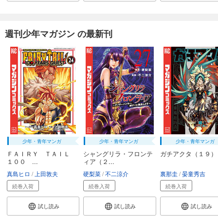
試し読み
あらすじを表示する
週刊少年マガジン の最新刊
カメレオン（３６）
594
円 (税込)
カート
完結
試し読み
あらすじを表示する
カメレオン（３７）
594
円 (税込)
カート
完結
少年・青年マンガ
少年・青年マンガ
少年・青年マンガ
試し読み
ＦＡＩＲＹ ＴＡＩＬ
シャングリラ・フロンテ
ガチアクタ（１９）
あらすじを表示する
１００ ...
ィア（２...
真島ヒロ
上田敦夫
硬梨菜
不二涼介
裏那圭
晏童秀吉
カメレオン（３８）
続巻入荷
続巻入荷
続巻入荷
594
円 (税込)
カート
完結
試し読み
試し読み
試し読み