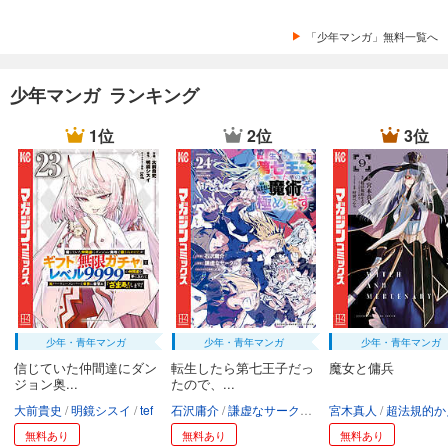
あらすじを表示する
「少年マンガ」無料一覧へ
カメレオン（４２）
594
円 (税込)
カート
少年マンガ ランキング
完結
試し読み
1位
2位
3位
あらすじを表示する
カメレオン（４３）
594
円 (税込)
カート
完結
試し読み
あらすじを表示する
カメレオン（４４）
少年・青年マンガ
少年・青年マンガ
少年・青年マンガ
594
円 (税込)
カート
信じていた仲間達にダン
転生したら第七王子だっ
魔女と傭兵
完結
ジョン奥...
たので、...
大前貴史
明鏡シスイ
tef
石沢庸介
謙虚なサークル
メル。
宮木真人
超法規的かえ
試し読み
あらすじを表示する
無料あり
無料あり
無料あり