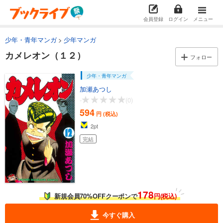
594
円 (税込)
カート
完結
会員登録
ログイン
メニュー
試し読み
少年・青年マンガ
少年マンガ
あらすじを表示する
カメレオン（１２）
フォロー
カメレオン（５）
594
円 (税込)
少年・青年マンガ
カート
加瀬あつし
完結
-
(0)
試し読み
594
円 (税込)
あらすじを表示する
2
pt
カメレオン（６）
完結
594
円 (税込)
カート
完結
試し読み
あらすじを表示する
178
新規会員70%OFFクーポンで
円(税込)
カメレオン（７）
今すぐ購入
594
円 (税込)