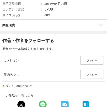
電子版発売日
2011年04月01日
594
円 (税込)
カート
コンテンツ形式
EPUB
完結
サイズ(目安)
86MB
試し読み
あらすじを表示する
閲覧環境
カメレオン（２７）
594
円 (税込)
作品・作者をフォローする
カート
完結
新刊やセール情報をお知らせします。
試し読み
あらすじを表示する
カメレオン
フォロー
カメレオン（２８）
594
円 (税込)
加瀬あつし
フォロー
カート
完結
フォロー機能について
試し読み
あらすじを表示する
この作品を共有しよう
カメレオン（２９）