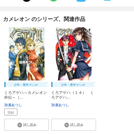
594
円 (税込)
カート
完結
カメレオン のシリーズ、関連作品
試し読み
あらすじを表示する
カメレオン（３０）
594
円 (税込)
カート
完結
試し読み
あらすじを表示する
カメレオン（３１）
少年・青年マンガ
少年・青年マンガ
594
円 (税込)
カート
くろアゲハ～カメレオン
くろアゲハ（１４） く
完結
外伝～（...
ろアゲハ...
試し読み
加瀬あつし
加瀬あつし
あらすじを表示する
完結
カメレオン（３２）
試し読み
試し読み
594
円 (税込)
カート