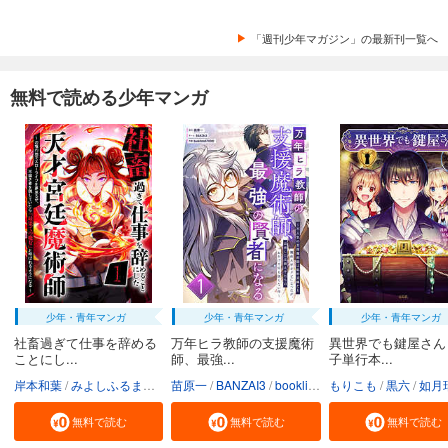
試し読み
あらすじを表示する
「週刊少年マガジン」の最新刊一覧へ
カメレオン（３９）
594
円 (税込)
無料で読める少年マンガ
カート
完結
試し読み
あらすじを表示する
カメレオン（４０）
594
円 (税込)
カート
完結
試し読み
あらすじを表示する
少年・青年マンガ
少年・青年マンガ
少年・青年マンガ
社畜過ぎて仕事を辞める
万年ヒラ教師の支援魔術
異世界でも鍵屋さん
カメレオン（４１）
ことにし...
師、最強...
子単行本...
594
円 (税込)
カート
岸本和葉
みよしふるまち
booklistaSTUDIO
苗原一
BANZAI3
booklistaSTUDIO
もりこも
黒六
如月
完結
無料で読む
無料で読む
無料で読む
試し読み