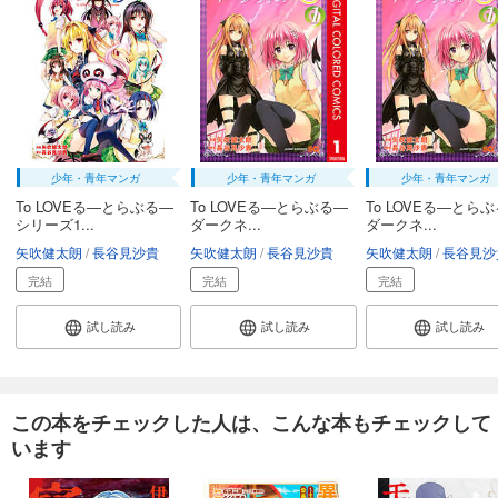
少年・青年マンガ
少年・青年マンガ
少年・青年マンガ
To LOVEる―とらぶる―
To LOVEる―とらぶる―
To LOVEる―とら
シリーズ1...
ダークネ...
ダークネ...
矢吹健太朗
長谷見沙貴
矢吹健太朗
長谷見沙貴
矢吹健太朗
長谷見沙
完結
完結
完結
試し読み
試し読み
試し読み
この本をチェックした人は、こんな本もチェックして
います