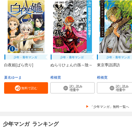
少年・青年マンガ
少年・青年マンガ
少年・青年マンガ
白夜姫[ばら売り]
ぬらりひょんの孫～陰～
東京季語譚訪
夏名ゆーま
椎橋寛
椎橋寛
試し読み
試し読み
無料で読む
増量中
増量中
「少年マンガ」無料一覧へ
少年マンガ ランキング