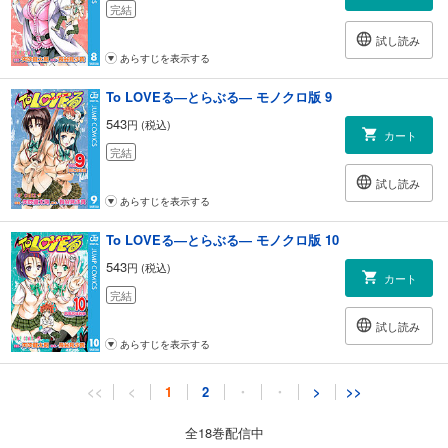
完結
試し読み
あらすじを表示する
To LOVEる―とらぶる― モノクロ版 9
543
円 (税込)
カート
完結
試し読み
あらすじを表示する
To LOVEる―とらぶる― モノクロ版 10
543
円 (税込)
カート
完結
試し読み
あらすじを表示する
To LOVEる―とらぶる― モノクロ版 11
<<
<
1
2
・
・
>
>>
543
円 (税込)
カート
全18巻配信中
完結