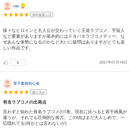
あらすじを表示する
nao
To LOVEる―とらぶる― モノクロ版 18
無料版購入済
564
円 (税込)
カート
完結
様々なヒロインと主人公が交わっていく王道ラブコメ。宇宙人
など要素がありますが基本的にはドタバタラブコメディー。な
試し読み
ぜあんな体勢になるのかなど大いに疑問はありますがとても楽
あらすじを表示する
しい作品です。
2021年01月19日
0
電子書籍初心者
購入済み
有名ラブコメの出発点
言わずと知れた有名ラブコメの1巻。現在に比べると若干画風が
違うが、それでも圧倒的な画力。この頃はまだ大人しめで、一
応隠れてる(何がとは言わないが)