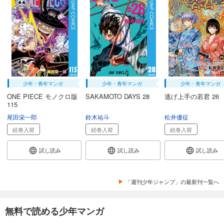
少年・青年マンガ
少年・青年マンガ
少年・青年マンガ
ONE PIECE モノクロ版
SAKAMOTO DAYS 28
逃げ上手の若君 26
115
尾田栄一郎
鈴木祐斗
松井優征
続巻入荷
続巻入荷
続巻入荷
試し読み
試し読み
試し読み
「週刊少年ジャンプ」の最新刊一覧へ
無料で読める少年マンガ