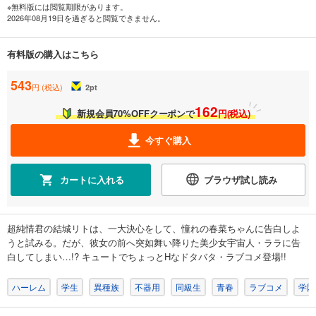
※無料版には閲覧期限があります。
2026年08月19日を過ぎると閲覧できません。
有料版の購入はこちら
543
円 (税込)
2
pt
162
新規会員70%OFFクーポンで
円(税込)
今すぐ購入
カートに入れる
ブラウザ試し読み
超純情君の結城リトは、一大決心をして、憧れの春菜ちゃんに告白しよ
うと試みる。だが、彼女の前へ突如舞い降りた美少女宇宙人・ララに告
白してしまい…!? キュートでちょっとHなドタバタ・ラブコメ登場!!
ハーレム
学生
異種族
不器用
同級生
青春
ラブコメ
学園