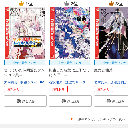
1位
2位
3位
少年・青年マンガ
少年・青年マンガ
少年・青年マンガ
信じていた仲間達にダン
転生したら第七王子だっ
魔女と傭兵
ジョン奥...
たので、...
大前貴史
明鏡シスイ
tef
石沢庸介
謙虚なサークル
メル。
宮木真人
超法規的かえ
無料あり
無料あり
無料あり
試し読み
試し読み
試し読み
「少年マンガ」ランキングの一覧へ