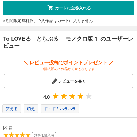
試し読み
カートに全巻入れる
あらすじを表示する
※期間限定無料版、予約作品はカートに入りません
To LOVEる―とらぶる― モノクロ版 12
543
円 (税込)
カート
To LOVEる―とらぶる― モノクロ版 1 のユーザーレ
完結
ビュー
試し読み
あらすじを表示する
＼ レビュー投稿でポイントプレゼント ／
To LOVEる―とらぶる― モノクロ版 13
※購入済みの作品が対象となります
543
円 (税込)
カート
レビューを書く
完結
試し読み
4.0
あらすじを表示する
笑える
萌え
ドキドキハラハラ
To LOVEる―とらぶる― モノクロ版 14
543
円 (税込)
カート
匿名
完結
無料版購入済