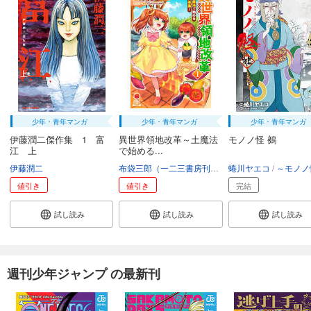
少年・青年マンガ
少年・青年マンガ
少年・青年マンガ
伊藤潤二傑作集 1 富
異世界領地改革～土魔法
モノノ怪 鵺
江 上
で始める...
伊藤潤二
布袋三郎（一二三書房刊）
さくら夏希
蜷川ヤエコ
イシバシ
～モノノ怪～製作委員会アニメ「
値引き
値引き
完結
試し読み
試し読み
試し読み
週刊少年ジャンプ の最新刊