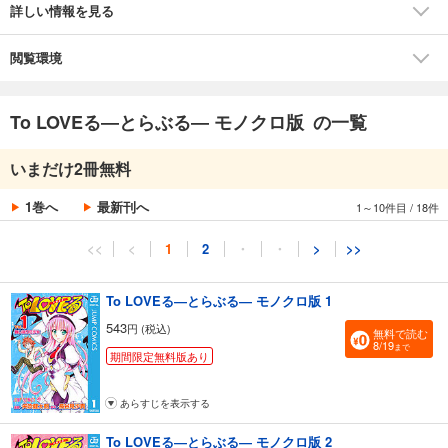
詳しい情報を見る
閲覧環境
To LOVEる―とらぶる― モノクロ版 の一覧
いまだけ2冊無料
1巻へ
最新刊へ
1～10件目
/
18件
<<
<
1
2
・
・
>
>>
To LOVEる―とらぶる― モノクロ版 1
543
円 (税込)
無料で読む
8/19
まで
期間限定無料版あり
あらすじを表示する
To LOVEる―とらぶる― モノクロ版 2