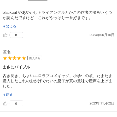
試し読み
あらすじを表示する
blackcat やあやかしトライアングルとかこの作者の漫画いくつ
To LOVEる―とらぶる― モノクロ版 15
か読んだですけど、これがやっぱり一番好きです。
543
円 (税込)
カート
＃笑える
完結
2024年06月16日
0
試し読み
あらすじを表示する
匿名
To LOVEる―とらぶる― モノクロ版 16
購入済み
543
円 (税込)
カート
まさにバイブル
完結
古き良き、ちょいエロラブコメギャグ。小学生の頃、たまたま
試し読み
購入したこれのおかげでわいの息子が真の意味で産声を上げま
あらすじを表示する
した。
To LOVEる―とらぶる― モノクロ版 17
＃萌え
543
円 (税込)
カート
2023年11月02日
0
完結
試し読み