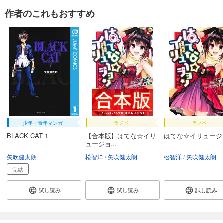
作者のこれもおすすめ
少年・青年マンガ
ラノベ
ラノベ
BLACK CAT 1
【合本版】はてな☆イリ
はてな☆イリュージ
ュージョ...
矢吹健太朗
松智洋
矢吹健太朗
松智洋
矢吹健太朗
完結
試し読み
試し読み
試し読み