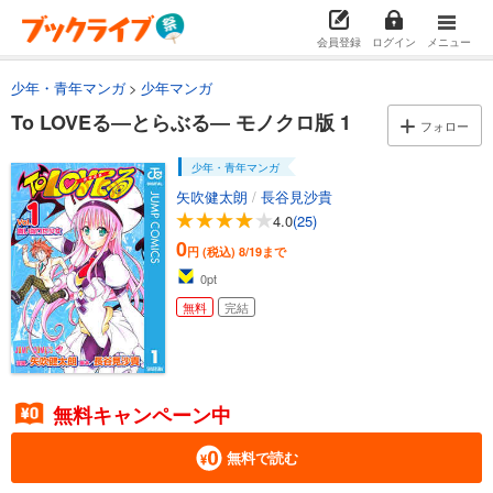
会員登録
ログイン
メニュー
少年・青年マンガ
少年マンガ
To LOVEる―とらぶる― モノクロ版 1
フォロー
少年・青年マンガ
矢吹健太朗
/
長谷見沙貴
4.0
(25)
0
円 (税込)
8/19まで
0
pt
無料
完結
無料キャンペーン中
無料で読む