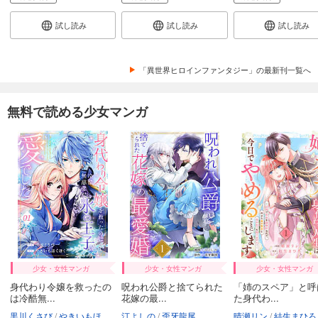
試し読み
試し読み
試し読み
「異世界ヒロインファンタジー」の最新刊一覧へ
無料で読める少女マンガ
少女・女性マンガ
少女・女性マンガ
少女・女性マンガ
身代わり令嬢を救ったの
呪われ公爵と捨てられた
「姉のスペア」と呼
は冷酷無...
花嫁の最...
た身代わ...
黒川くさび
やきいもほくほく
汀よしの
歪牙龍尾
晴瀬リン
結生まひろ