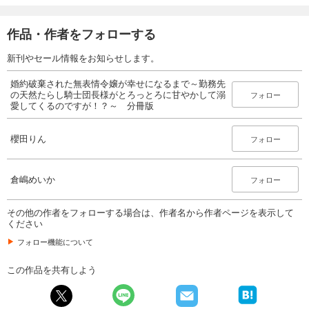
作品・作者をフォローする
新刊やセール情報をお知らせします。
婚約破棄された無表情令嬢が幸せになるまで～勤務先
の天然たらし騎士団長様がとろっとろに甘やかして溺
フォロー
愛してくるのですが！？～ 分冊版
櫻田りん
フォロー
倉嶋めいか
フォロー
その他の作者をフォローする場合は、作者名から作者ページを表示して
ください
フォロー機能について
この作品を共有しよう