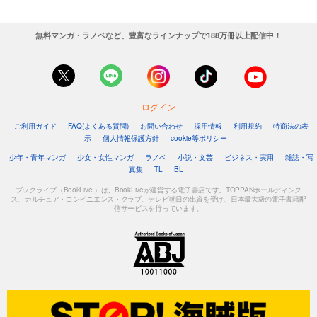
無料マンガ・ラノベなど、豊富なラインナップで188万冊以上配信中！
ログイン
ご利用ガイド
FAQ(よくある質問)
お問い合わせ
採用情報
利用規約
特商法の表
示
個人情報保護方針
cookie等ポリシー
少年・青年マンガ
少女・女性マンガ
ラノベ
小説・文芸
ビジネス・実用
雑誌・写
真集
TL
BL
ブックライブ（BookLive!）は、BookLiveが運営する電子書店です。TOPPANホールディング
ス、カルチュア・コンビニエンス・クラブ、テレビ朝日の出資を受け、日本最大級の電子書籍配
信サービスを行っています。