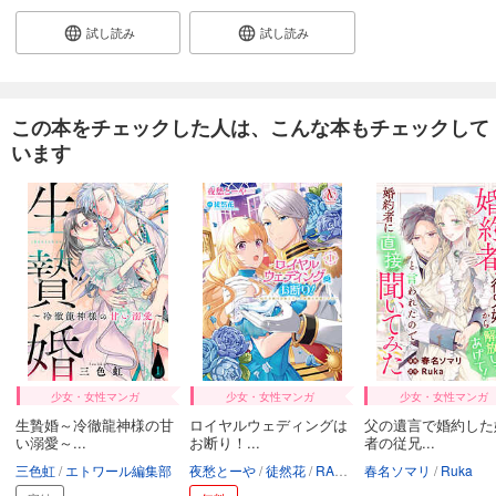
試し読み
試し読み
この本をチェックした人は、こんな本もチェックして
います
少女・女性マンガ
少女・女性マンガ
少女・女性マンガ
生贄婚～冷徹龍神様の甘
ロイヤルウェディングは
父の遺言で婚約した
い溺愛～...
お断り！...
者の従兄...
三色虹
エトワール編集部
夜愁とーや
徒然花
RAHWIA
春名ソマリ
Ruka