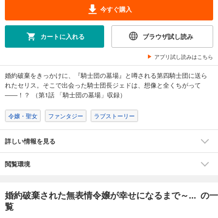
今すぐ購入
カートに入れる
ブラウザ試し読み
アプリ試し読みはこちら
婚約破棄をきっかけに、『騎士団の墓場』と噂される第四騎士団に送ら
れたセリス。そこで出会った騎士団長ジェドは、想像と全くちがって
――！？ （第1話 「騎士団の墓場」収録）
令嬢・聖女
ファンタジー
ラブストーリー
詳しい情報を見る
閲覧環境
婚約破棄された無表情令嬢が幸せになるまで～... の一
覧