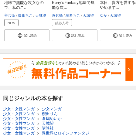
地味で無能な次女なの
Berry’sFantasy地味で無
本日、貴方を愛する
で、私のこ...
能な次...
やめます...
善兵衛
瑞希ちこ
天城望
善兵衛
瑞希ちこ
天城望
なか
天城望
NEW
続巻入荷
試し読み
試し読み
試し読み
同じジャンルの本を探す
少女・女性マンガ
>
少女マンガ
少女・女性マンガ
>
櫻田りん
少女・女性マンガ
>
倉嶋めいか
少女・女性マンガ
>
天城望
少女・女性マンガ
>
講談社
少女・女性マンガ
>
異世界ヒロインファンタジー