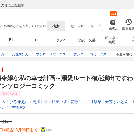
8万冊以上配信中！
Get!
セーフサーチ 中
来店pt
閲覧履
ビジネス
BL
TL
ラノベ
小説・文芸
実用
ンガ
女性マンガ
ブシロードワークス
ブシロードコミックス
不遇令嬢な
き
遇令嬢な私の幸せ計画～溺愛ルート確定演出ですわ
アンソロジーコミック
・女性マンガ
コム
/
ひろせえい
/
烏川トオ
/
和泉いず
/
花散ここ
/
月結草
/
天笠すいとん
/
たか
/
池中織奈
 (税込)
円 (税込)
8月20日まで
3
pt