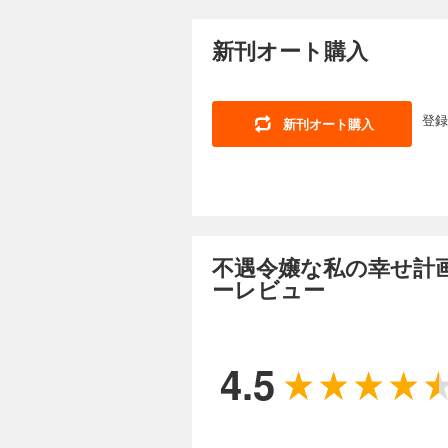
◆前
新刊オート購入
ど、
作画
捨て
こと
登録
新刊オート購入
不遇令嬢な私の幸せ計
ーレビュー
4.5