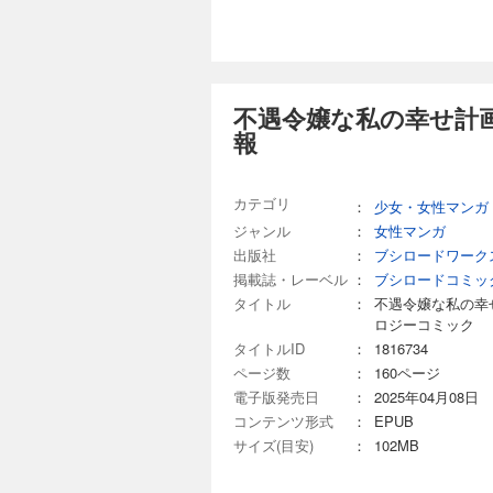
不遇令嬢な私の幸せ計
報
カテゴリ
：
少女・女性マンガ
ジャンル
：
女性マンガ
出版社
：
ブシロードワーク
掲載誌・レーベル
：
ブシロードコミッ
タイトル
：
不遇令嬢な私の幸
ロジーコミック
タイトルID
：
1816734
ページ数
：
160ページ
電子版発売日
：
2025年04月08日
コンテンツ形式
：
EPUB
サイズ(目安)
：
102MB