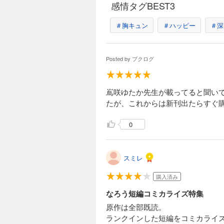
感情タグBEST3
＃胸キュン
＃ハッピー
＃深
Posted by
ブクログ
嶌咲ゆたか先生が載ってると聞い
たが、これからは新刊出たらすぐ
0
スミレ
購入済み
なろう短編コミカライズ特集
原作は全部既読。
ランクインした短編をコミカライ