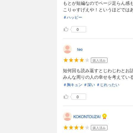
もとが短編なのでページ足らん感
こりゃすげえや！というほどでは
＃ハッピー
0
teo
購入済み
短何回も読み返すとじわじわとお
みんな周りの人の幸せを考えてい
＃胸キュン
＃深い
＃じれったい
0
KOKONTOUZAI
購入済み