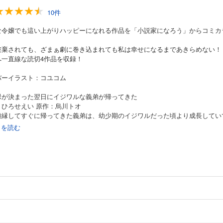
10件
な令嬢でも這い上がりハッピーになれる作品を「小説家になろう」からコミカ
破棄されても、ざまぁ劇に巻き込まれても私は幸せになるまであきらめない！
へ一直線な読切4作品を収録！
バーイラスト：コユコム
縁が決まった翌日にイジワルな義弟が帰ってきた
：ひろせえい 原作：烏川トオ
離縁してすぐに帰ってきた義弟は、幼少期のイジワルだった頃より成長してい
。
続きを読む
滅を回避した悪役令嬢は深い愛に包まれる
：和泉いず 原作：花散ここ
令嬢に転生したエルヴィール。乙女ゲームのキャラクターとの接触を避けてき
攻略対象から近づいてきて――!?
んだ目をした悪役令嬢は同じく死んだ目をした悪役侯爵に嫁がされる。
：月結草 原作：天笠すいとん
回避ができなかった転生悪役令嬢、悪名高い悪役侯爵に嫁ぎ悲惨な結末になる
いきや？