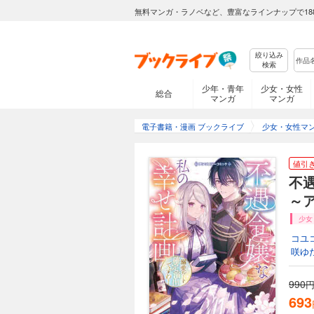
無料マンガ・ラノベなど、豊富なラインナップで18
絞り込み
検索
少年・青年
少女・女性
総合
マンガ
マンガ
電子書籍・漫画 ブックライブ
少女・女性マ
値引
不
～
少女
コユ
咲ゆ
990
円
693