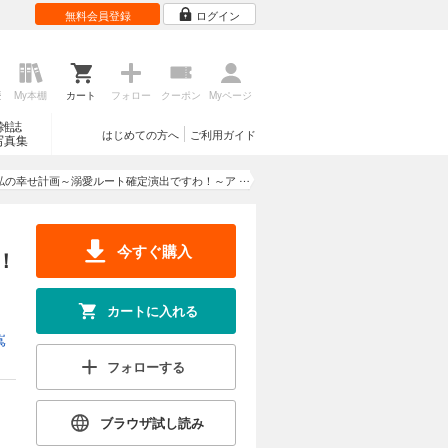
無料会員登録
ログイン
歴
My本棚
カート
フォロー
クーポン
Myページ
雑誌
はじめての方へ
ご利用ガイド
写真集
私の幸せ計画～溺愛ルート確定演出ですわ！～ア
ンソロジーコミック
今すぐ購入
！
カートに入れる
嶌
フォローする
ブラウザ試し読み