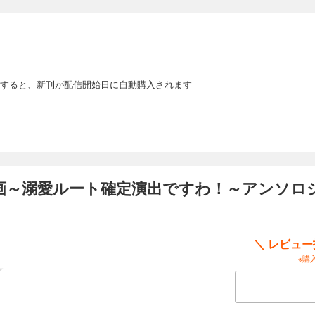
世の記憶を思い出した時にこれから結婚する夫を殺すように命じられていたけ
諦めて私が死ぬことにした結果。
：嶌咲ゆたか 原作：池中織奈
駒として公爵家に嫁がされ、どう転んでも不幸にしかならない状況に自分が死
を選んだウェリタは最期の悪あがきをする――。
すると、新刊が配信開始日に自動購入されます
画～溺愛ルート確定演出ですわ！～アンソロ
＼ レビュ
※購