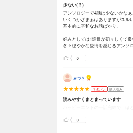
少ない(？)
アンソロジーで4話は少ないかな
いくつかざまぁはありますがユル
基本的に平和なお話ばかり。
好みとしては1話目が初々しくて良
各々穏やかな愛情を感じるアンソ
0
みづき
ネタバレ
購入済み
読みやすくまとまっています
ハッピーエンドの一話完結で、ほ
0