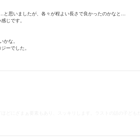
ぁ…と思いましたが、各々が程よい長さで良かったのかなと…
い感じです。
いかな。
ロジーでした。
どほどにざまぁ要素もあり、スッキリします。ラストの話の子ども