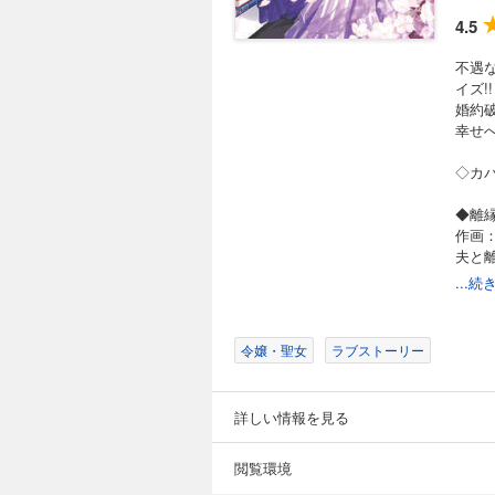
4.5
不遇
イズ!!
婚約
幸せ
◇カ
◆離
作画
夫と
――
...
◆破
作画
令嬢・聖女
ラブストーリー
悪役
のに
詳しい情報を見る
◆死
作画
断罪
閲覧環境
と思