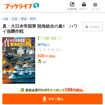
会員登録
ログイン
メニュー
小説・文芸
歴史・時代
真・大日本帝国軍 陸海統合の嵐1 ハワ
フォロー
イ強襲作戦
小説・文芸
羅門祐人
-
(0)
628
円 (税込)
3
pt
188
新規会員70%OFFクーポンで
円(税込)
今すぐ購入