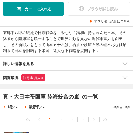
カートに入れる
ブラウザ試し読み
アプリ試し読みはこちら
東郷平八郎の戦死で日露戦争を、やむなく講和に持ち込んだ日本。その
猛省から陸海軍を統一することで世界に類を見ない近代軍事力を創出
し、その新戦力をもって山本五十六は、石油や鉄鉱石等の理不尽な供給
制限で日本を恫喝する米国に遠大なる戦略を展開する…
詳しい情報を見る
閲覧環境
注意事項あり
真・大日本帝国軍 陸海統合の嵐 の一覧
1巻へ
最新刊へ
1～3件目
/
3件
<<
<
1
・
・
・
>
>>