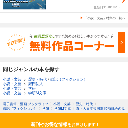
更新日:2016/03/18
「小説・文芸」特集の一覧へ
同じジャンルの本を探す
小説・文芸
>
歴史・時代
/
戦記（フィクション）
小説・文芸
>
羅門祐人
小説・文芸
>
学研
小説・文芸
>
学研M文庫
電子書籍・漫画 ブックライブ
〉
小説・文芸
〉
歴史・時代
〉
戦記（フィクション）
〉
学研
〉
学研M文庫
〉
真・大日本帝国軍 陸海統合の嵐
新刊やお得な情報
をお届けします！