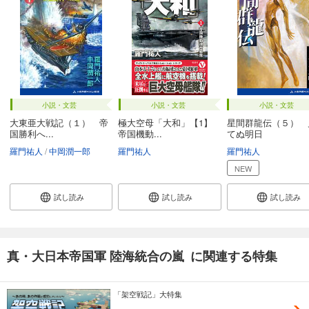
小説・文芸
小説・文芸
小説・文芸
大東亜大戦記（１） 帝
極大空母「大和」【1】
星間群龍伝（５） 
国勝利へ...
帝国機動...
てぬ明日
羅門祐人
中岡潤一郎
羅門祐人
羅門祐人
NEW
試し読み
試し読み
試し読み
真・大日本帝国軍 陸海統合の嵐 に関連する特集
「架空戦記」大特集