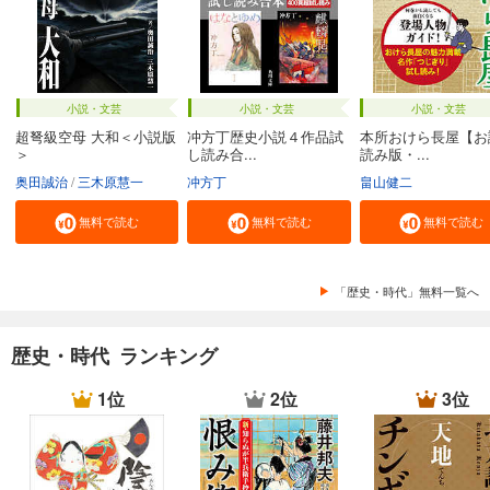
小説・文芸
小説・文芸
小説・文芸
超弩級空母 大和＜小説版
冲方丁歴史小説４作品試
本所おけら長屋【お
＞
し読み合...
読み版・...
奥田誠治
三木原慧一
冲方丁
畠山健二
無料で読む
無料で読む
無料で読む
「歴史・時代」無料一覧へ
歴史・時代 ランキング
1位
2位
3位