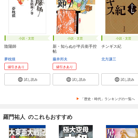
小説・文芸
小説・文芸
小説・文芸
陰陽師
新・知らぬが半兵衛手控
チンギス紀
帖
夢枕獏
藤井邦夫
北方謙三
値引きあり
値引きあり
試し読み
試し読み
試し読み
「歴史・時代」ランキングの一覧へ
羅門祐人 のこれもおすすめ