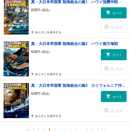
真・大日本帝国軍 陸海統合の嵐1 ハワイ強襲作戦
628
円 (税込)
カート
試し読み
あらすじを表示する
真・大日本帝国軍 陸海統合の嵐2 ハワイ南方海戦
628
円 (税込)
カート
試し読み
あらすじを表示する
真・大日本帝国軍 陸海統合の嵐3 カリフォルニア沖決戦
628
円 (税込)
カート
試し読み
あらすじを表示する
<<
<
1
・
・
・
>
>>