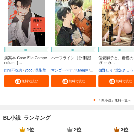
BL
BL
BL
病案本 Case File Compe
ハーフライン［分冊版]
偏愛獅子と、蜜檻の
ndium［...
ガ ～カ...
肉包不吃肉
yoco
呉聖華
マンゴーベア
Kanapy
加藤智子
伽野せり
北沢きょう
無料で読む
無料で読む
無料で読む
「BL小説」無料一覧へ
BL小説 ランキング
1位
2位
3位