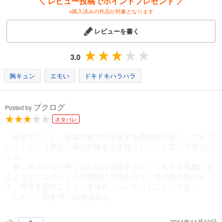
＼ レビュー投稿でポイントプレゼント ／
※購入済みの作品が対象となります
レビューを書く
3.0
胸キュン
エモい
ドキドキハラハラ
ブクログ
Posted by
ネタバレ
祖父を亡くし、親戚の家で生活をする高宮陸の元に、アルフ
レッドという男が、祖父が陸を引き取りたい、と言って迎えに
くる。
身に覚えのない申し出に陸は当惑するが、こちらを馬鹿にす
るようなアルフレッドの態度にも関わらず、陸は島の外に出
て、世界を広げようと心を決め、ついていくことにする。
しかし、陸を待
...続きを読む
2011年11月13日