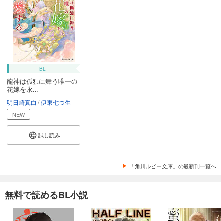
BL
龍神は孤独に舞う唯一の
花嫁を永...
明日崎真白
伊東七つ生
NEW
試し読み
「角川ルビー文庫」の最新刊一覧へ
無料で読めるBL小説