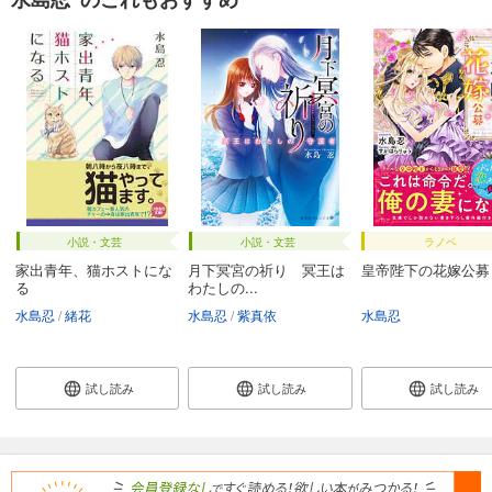
小説・文芸
小説・文芸
ラノベ
家出青年、猫ホストにな
月下冥宮の祈り 冥王は
皇帝陛下の花嫁公募
る
わたしの...
水島忍
緒花
水島忍
紫真依
水島忍
試し読み
試し読み
試し読み