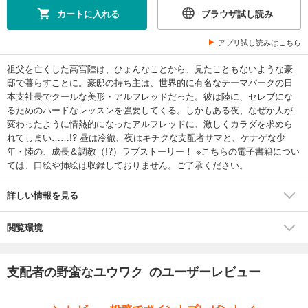
カートに入れる
ブラウザ試し読み
アプリ試し読みはこちら
祖父を亡くした高宮陸は、ひょんなことから、見たこともないような豪
邸で暮らすことに。豪邸の持ち主は、世界的に有名なテーマパークの日
本支社長でクールな美形・アルフレッドだった。彼は陸に、セレブにな
るためのハードなレッスンを強要してくる。しかもある夜、なぜか人が
変わったように情熱的になったアルフレッドに、激しくカラダを求めら
れてしまい……!? 昼は冷徹、夜はキチクな支配者サマと、ケナゲな少
年・陸の、成長＆調教（!?）ラブストーリー！ ※こちらの電子書籍につい
ては、口絵や挿絵は収録しておりません。ご了承ください。
詳しい情報を見る
閲覧環境
支配者の野蛮なユウワク のユーザーレビュー