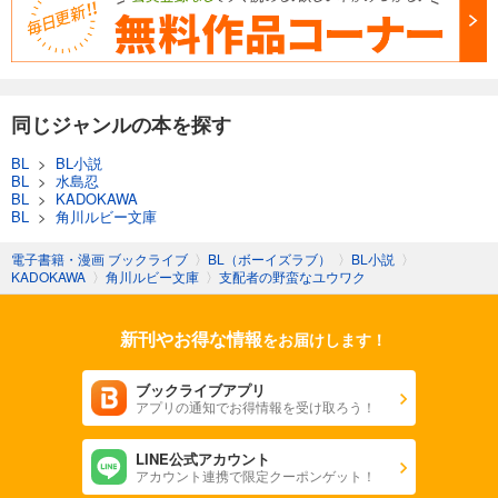
同じジャンルの本を探す
BL
>
BL小説
BL
>
水島忍
BL
>
KADOKAWA
BL
>
角川ルビー文庫
電子書籍・漫画 ブックライブ
〉
BL（ボーイズラブ）
〉
BL小説
〉
KADOKAWA
〉
角川ルビー文庫
〉
支配者の野蛮なユウワク
新刊やお得な情報
をお届けします！
ブックライブアプリ
アプリの通知でお得情報を受け取ろう！
LINE公式アカウント
アカウント連携で限定クーポンゲット！