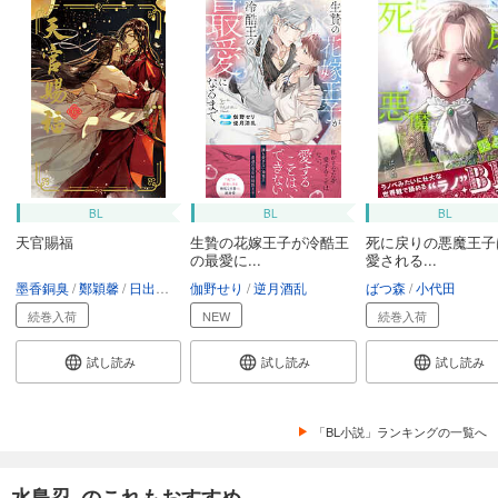
BL
BL
BL
天官賜福
生贄の花嫁王子が冷酷王
死に戻りの悪魔王子
の最愛に...
愛される...
墨香銅臭
鄭穎馨
日出的小太陽
伽野せり
逆月酒乱
ばつ森
小代田
続巻入荷
NEW
続巻入荷
試し読み
試し読み
試し読み
「BL小説」ランキングの一覧へ
水島忍 のこれもおすすめ