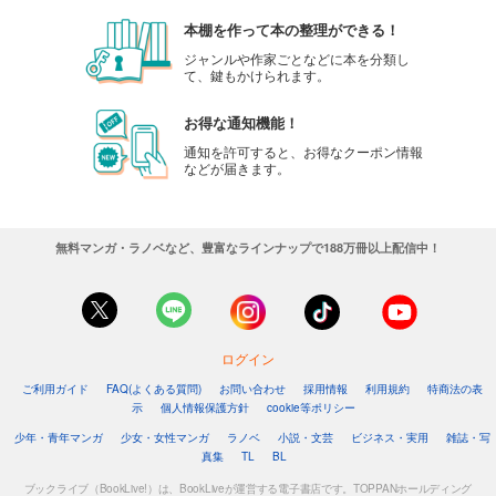
本棚を作って本の整理ができる！
ジャンルや作家ごとなどに本を分類し
て、鍵もかけられます。
お得な通知機能！
通知を許可すると、お得なクーポン情報
などが届きます。
無料マンガ・ラノベなど、豊富なラインナップで188万冊以上配信中！
ログイン
ご利用ガイド
FAQ(よくある質問)
お問い合わせ
採用情報
利用規約
特商法の表
示
個人情報保護方針
cookie等ポリシー
少年・青年マンガ
少女・女性マンガ
ラノベ
小説・文芸
ビジネス・実用
雑誌・写
真集
TL
BL
ブックライブ（BookLive!）は、BookLiveが運営する電子書店です。TOPPANホールディング