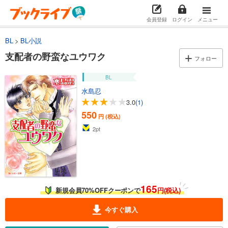
会員登録
ログイン
メニュー
BL
BL小説
支配者の野蛮なユウワク
フォロー
BL
水島忍
3.0
(1)
550
円 (税込)
2
pt
165
新規会員70%OFFクーポンで
円(税込)
今すぐ購入