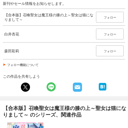
新刊やセール情報をお知らせします。
【合本版】召喚聖女は魔王様の膝の上～聖女は猫にな
フォロー
りまして～
白井杏花
フォロー
森田彩莉
フォロー
フォロー機能について
この作品を共有しよう
【合本版】召喚聖女は魔王様の膝の上～聖女は猫にな
りまして～ のシリーズ、関連作品