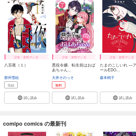
少女・女性マンガ
少女・女性マンガ
少女・女性マンガ
八百夜（１）
悪役令嬢、転生前はおば
たまのこしいれ ―
あちゃん...
ールEDO...
那州雪絵
大井そのっそ
森本梢子
完結
無料
試し読み
試し読み
試し読み
comipo comics の最新刊