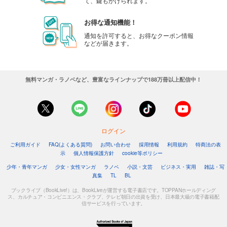
て、鍵もかけられます。
お得な通知機能！
通知を許可すると、お得なクーポン情報
などが届きます。
無料マンガ・ラノベなど、豊富なラインナップで188万冊以上配信中！
ログイン
ご利用ガイド
FAQ(よくある質問)
お問い合わせ
採用情報
利用規約
特商法の表
示
個人情報保護方針
cookie等ポリシー
少年・青年マンガ
少女・女性マンガ
ラノベ
小説・文芸
ビジネス・実用
雑誌・写
真集
TL
BL
ブックライブ（BookLive!）は、BookLiveが運営する電子書店です。TOPPANホールディング
ス、カルチュア・コンビニエンス・クラブ、テレビ朝日の出資を受け、日本最大級の電子書籍配
信サービスを行っています。