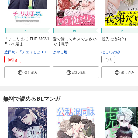
BL
BL
BL
「チェリまほ THE MOVI
愛で縫ってキスでふさい
指先に潜熱(1)
E～30歳ま...
で【電子...
豊田悠
「チェリまほ THE MOVIE 」製作委員会
はやし燈
ほしな衣紗
値引き
完結
試し読み
試し読み
試し読み
無料で読めるBLマンガ