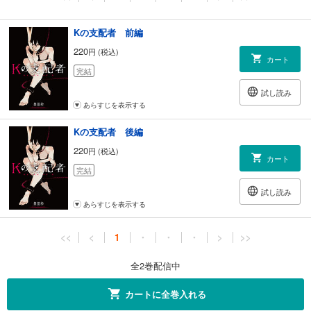
Kの支配者 前編
220
円 (税込)
カート
完結
試し読み
あらすじを表示する
Kの支配者 後編
220
円 (税込)
カート
完結
試し読み
あらすじを表示する
<<
<
1
・
・
・
>
>>
全2巻配信中
カートに全巻入れる