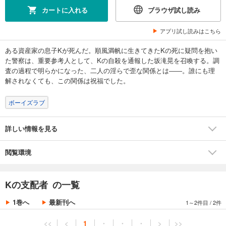
カートに入れる
ブラウザ試し読み
アプリ試し読みはこちら
ある資産家の息子Kが死んだ。順風満帆に生きてきたKの死に疑問を抱い
た警察は、重要参考人として、Kの自殺を通報した坂滝晃を召喚する。調
査の過程で明らかになった、二人の淫らで歪な関係とは――。誰にも理
解されなくても、この関係は祝福でした。
ボーイズラブ
詳しい情報を見る
閲覧環境
Kの支配者 の一覧
1巻へ
最新刊へ
1～2件目
/
2件
<<
<
1
・
・
・
>
>>