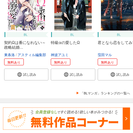
BL
BL
BL
契約Ωは番になれない～
特級αの愛したΩ
君となら恋をしてみ
政略結婚...
東条洛
アスティル編集部
神波アユミ
窪田マル
無料あり
無料あり
無料あり
試し読み
試し読み
試し読み
「BLマンガ」ランキングの一覧へ