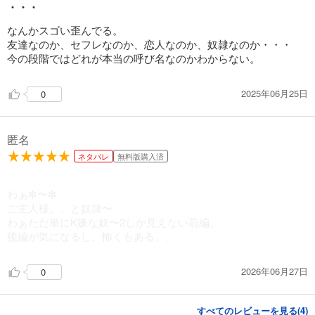
・・・
なんかスゴい歪んでる。
友達なのか、セフレなのか、恋人なのか、奴隷なのか・・・
今の段階ではどれが本当の呼び名なのかわからない。
2025年06月25日
0
匿名
ネタバレ
無料版購入済
わぁ✼〜✼
ご主人様、、と奴隷〜
わぁただ単にK嫌な奴〜2しか見えない前編。
後編が気になるし、怖くもある。。
2026年06月27日
0
すべてのレビューを見る(
4
)