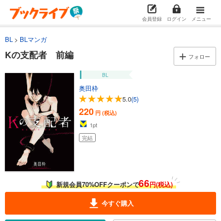
会員登録
ログイン
メニュー
BL
BLマンガ
Kの支配者 前編
フォロー
BL
奥田枠
5.0
(5)
220
円 (税込)
1
pt
完結
66
新規会員70%OFFクーポンで
円(税込)
今すぐ購入