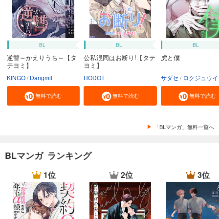
BL
BL
BL
逆讐～かえりうち～【タ
公私混同はお断り!【タテ
虎と僕
テヨミ】
ヨミ】
KINGO
Dangmil
HODOT
サダセ
ロクジュウイ
無料で読む
無料で読む
無料で読む
「BLマンガ」無料一覧へ
BLマンガ ランキング
1位
2位
3位