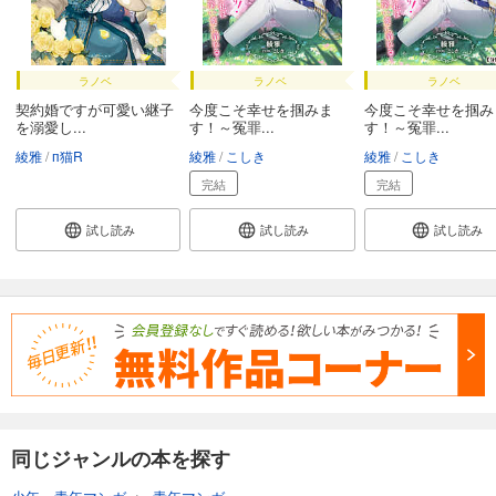
ラノベ
ラノベ
ラノベ
契約婚ですが可愛い継子
今度こそ幸せを掴みま
今度こそ幸せを掴み
を溺愛し...
す！～冤罪...
す！～冤罪...
綾雅
п猫R
綾雅
こしき
綾雅
こしき
完結
完結
試し読み
試し読み
試し読み
同じジャンルの本を探す