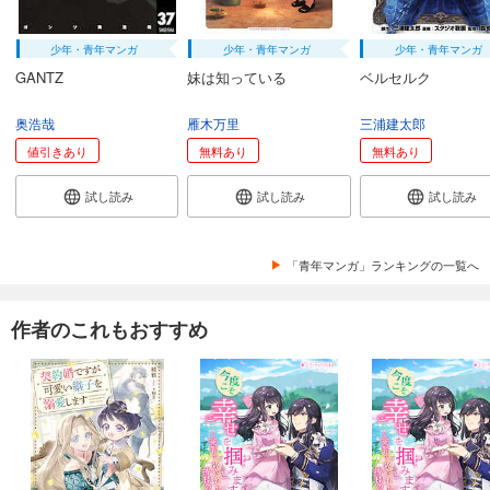
少年・青年マンガ
少年・青年マンガ
少年・青年マンガ
GANTZ
妹は知っている
ベルセルク
奥浩哉
雁木万里
三浦建太郎
値引きあり
無料あり
無料あり
試し読み
試し読み
試し読み
「青年マンガ」ランキングの一覧へ
作者のこれもおすすめ