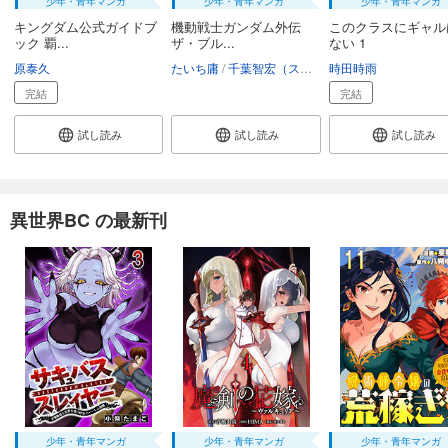
少年・青年マンガ
少年・青年マンガ
少年・青年マンガ
キングダム公式ガイドブ
機動戦士ガンダム外伝
このクラスにギャル
ック 覇...
ザ・ブル...
ない 1
原泰久
たいち庸
千葉智宏（スタジオオルフェ）
時田時雨
大河原邦
完結
完結
試し読み
試し読み
試し読み
異世界BC の最新刊
少年・青年マンガ
少年・青年マンガ
少年・青年マンガ