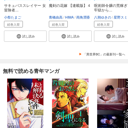
サキュバススレイヤー 女
魔剣の花嫁 【連載版】４
呪術師令嬢の荒稼ぎ
冒険者...
牢獄から...
小祭たまご
青橋由高
HIMA
両角潤香
八朔ゆきの
星野スミ
続巻入荷
続巻入荷
続巻入荷
試し読み
試し読み
試し読み
「異世界BC」の最新刊一覧へ
無料で読める青年マンガ