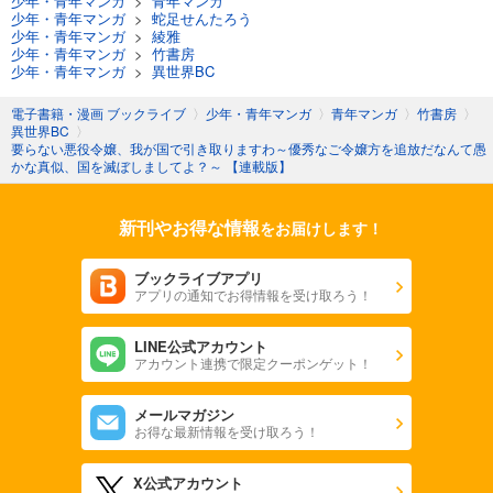
少年・青年マンガ
>
青年マンガ
少年・青年マンガ
>
蛇足せんたろう
少年・青年マンガ
>
綾雅
少年・青年マンガ
>
竹書房
少年・青年マンガ
>
異世界BC
電子書籍・漫画 ブックライブ
〉
少年・青年マンガ
〉
青年マンガ
〉
竹書房
〉
異世界BC
〉
要らない悪役令嬢、我が国で引き取りますわ～優秀なご令嬢方を追放だなんて愚
かな真似、国を滅ぼしましてよ？～ 【連載版】
新刊やお得な情報
をお届けします！
ブックライブアプリ
アプリの通知でお得情報を受け取ろう！
LINE公式アカウント
アカウント連携で限定クーポンゲット！
メールマガジン
お得な最新情報を受け取ろう！
X公式アカウント