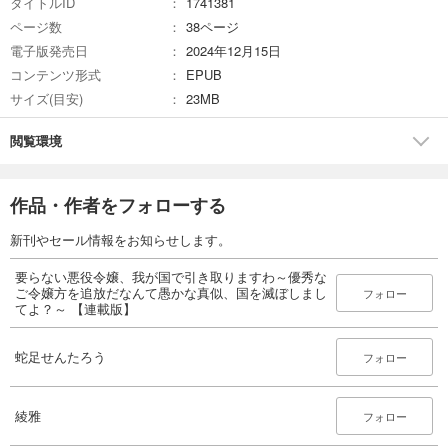
タイトルID
1741381
110
円 (税込)
カート
ページ数
38ページ
電子版発売日
2024年12月15日
試し読み
コンテンツ形式
EPUB
あらすじを表示する
サイズ(目安)
23MB
要らない悪役令嬢、我が国で引き取りますわ～優秀なご令嬢方を追放だなんて愚かな真似、国を滅ぼしましてよ？～ 【連載版】２０
閲覧環境
110
円 (税込)
カート
続巻入荷
作品・作者をフォローする
試し読み
あらすじを表示する
新刊やセール情報をお知らせします。
要らない悪役令嬢、我が国で引き取りますわ～優秀な
ご令嬢方を追放だなんて愚かな真似、国を滅ぼしまし
フォロー
てよ？～ 【連載版】
蛇足せんたろう
フォロー
綾雅
フォロー