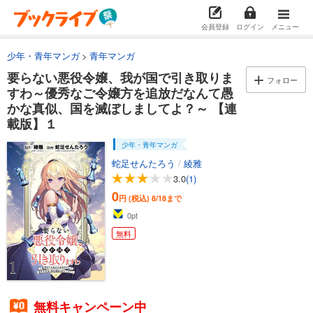
会員登録
ログイン
メニュー
少年・青年マンガ
青年マンガ
要らない悪役令嬢、我が国で引き取りま
フォロー
すわ～優秀なご令嬢方を追放だなんて愚
かな真似、国を滅ぼしましてよ？～ 【連
載版】１
少年・青年マンガ
蛇足せんたろう
/
綾雅
3.0
(1)
0
円 (税込)
8/18まで
0
pt
無料
無料キャンペーン中