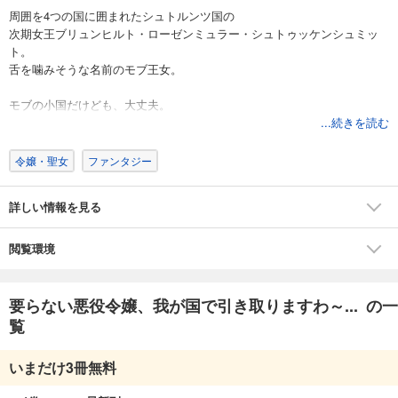
周囲を4つの国に囲まれたシュトルンツ国の
次期女王ブリュンヒルト・ローゼンミュラー・シュトゥッケンシュミッ
ト。
舌を噛みそうな名前のモブ王女。
モブの小国だけども、大丈夫。
周囲の国は、才能あふれるチート級の人間を
...続きを読む
追放してくれるのだから。
令嬢・聖女
ファンタジー
周囲の国々で追放される悪女や悪役令嬢を集めて、
国を繁栄させたい転生王女の物語、開幕！
詳しい情報を見る
閲覧環境
要らない悪役令嬢、我が国で引き取りますわ～... の一
覧
いまだけ3冊無料