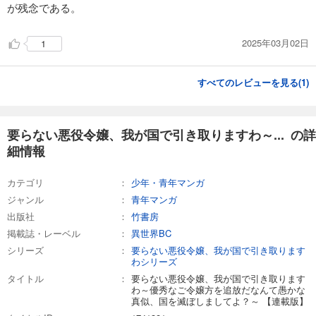
が残念である。
110
円 (税込)
カート
2025年03月02日
1
試し読み
あらすじを表示する
すべてのレビューを見る(
1
)
要らない悪役令嬢、我が国で引き取りますわ～優秀なご令嬢方を追放だなんて愚かな真似、国を滅ぼしましてよ？～ 【連載版】１７
110
円 (税込)
カート
要らない悪役令嬢、我が国で引き取りますわ～... の詳
細情報
試し読み
あらすじを表示する
カテゴリ
少年・青年マンガ
ジャンル
青年マンガ
要らない悪役令嬢、我が国で引き取りますわ～優秀なご令嬢方を追放だなんて愚かな真似、国を滅ぼしましてよ？～ 【連載版】１８
出版社
竹書房
110
円 (税込)
カート
掲載誌・レーベル
異世界BC
シリーズ
要らない悪役令嬢、我が国で引き取ります
わシリーズ
試し読み
あらすじを表示する
タイトル
要らない悪役令嬢、我が国で引き取ります
わ～優秀なご令嬢方を追放だなんて愚かな
要らない悪役令嬢、我が国で引き取りますわ～優秀なご令嬢方を追放だなんて愚かな真似、国を滅ぼしましてよ？～ 【連載版】１９
真似、国を滅ぼしましてよ？～ 【連載版】