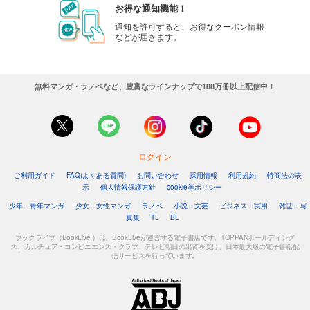
お得な通知機能！
通知を許可すると、お得なクーポン情報
などが届きます。
無料マンガ・ラノベなど、豊富なラインナップで188万冊以上配信中！
ログイン
ご利用ガイド
FAQ(よくある質問)
お問い合わせ
採用情報
利用規約
特商法の表
示
個人情報保護方針
cookie等ポリシー
少年・青年マンガ
少女・女性マンガ
ラノベ
小説・文芸
ビジネス・実用
雑誌・写
真集
TL
BL
ブックライブ（BookLive!）は、BookLiveが運営する電子書店です。TOPPANホールディング
ス、カルチュア・コンビニエンス・クラブ、テレビ朝日の出資を受け、日本最大級の電子書籍配
信サービスを行っています。