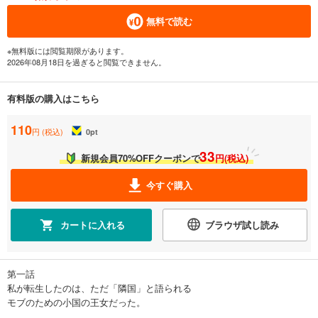
無料で読む
※無料版には閲覧期限があります。
2026年08月18日を過ぎると閲覧できません。
有料版の購入はこちら
110
円 (税込)
0
pt
33
新規会員70%OFFクーポンで
円(税込)
今すぐ購入
カートに入れる
ブラウザ試し読み
第一話
私が転生したのは、ただ「隣国」と語られる
モブのための小国の王女だった。