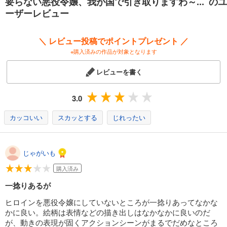
要らない悪役令嬢、我が国で引き取りますわ～... のユ
要らない悪役令嬢、我が国で引き取りますわ～優秀なご令嬢方を追放だなんて愚かな真似、国を滅ぼしましてよ？～ 【連載版】１３
ーザーレビュー
110
円 (税込)
カート
＼ レビュー投稿でポイントプレゼント ／
※購入済みの作品が対象となります
試し読み
あらすじを表示する
レビューを書く
要らない悪役令嬢、我が国で引き取りますわ～優秀なご令嬢方を追放だなんて愚かな真似、国を滅ぼしましてよ？～ 【連載版】１４
110
円 (税込)
3.0
カート
カッコいい
スカッとする
じれったい
試し読み
あらすじを表示する
じゃがいも
要らない悪役令嬢、我が国で引き取りますわ～優秀なご令嬢方を追放だなんて愚かな真似、国を滅ぼしましてよ？～ 【連載版】１５
110
円 (税込)
購入済み
カート
一捻りあるが
試し読み
ヒロインを悪役令嬢にしていないところが一捻りあってなかな
あらすじを表示する
かに良い。絵柄は表情などの描き出しはなかなかに良いのだ
が、動きの表現が固くアクションシーンがまるでだめなところ
要らない悪役令嬢、我が国で引き取りますわ～優秀なご令嬢方を追放だなんて愚かな真似、国を滅ぼしましてよ？～ 【連載版】１６