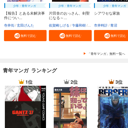
少年・青年マンガ
少年・青年マンガ
少年・青年マンガ
【報告】とある未解決事
片田舎のおっさん、剣聖
シアワセな家族
件につい...
になる～...
寺井衒
玄田げんた
佐賀崎しげる
乍藤和樹
鍋島テツヒロ
市井時計
青沼
無料で読む
無料で読む
無料で読む
「青年マンガ」無料一覧へ
青年マンガ ランキング
1位
2位
3位