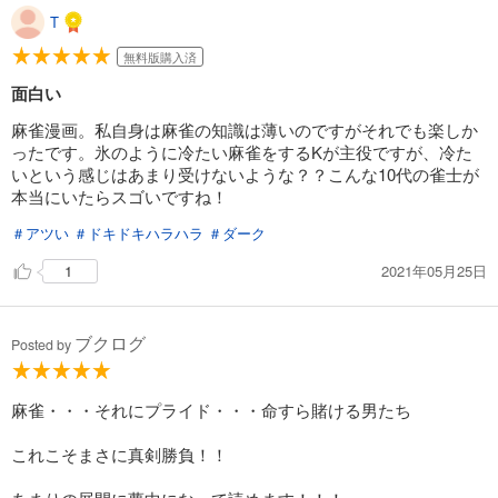
T
無料版購入済
面白い
麻雀漫画。私自身は麻雀の知識は薄いのですがそれでも楽しか
ったです。氷のように冷たい麻雀をするKが主役ですが、冷た
いという感じはあまり受けないような？？こんな10代の雀士が
本当にいたらスゴいですね！
＃アツい
＃ドキドキハラハラ
＃ダーク
2021年05月25日
1
ブクログ
Posted by
麻雀・・・それにプライド・・・命すら賭ける男たち
これこそまさに真剣勝負！！