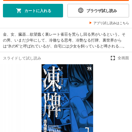
カートに入れる
ブラウザ試し読み
アプリ試し読みはこちら
金、女、臓器…欲望蠢く裏レート雀荘を荒らし回る男がいるという。そ
の男、いまだ少年にして、冷徹なる思考、冷艶なる打牌、裏世界から
は“氷のK”と呼ばれているが、自宅には少女を飼っていると噂される…。
スライドして試し読み
全画面