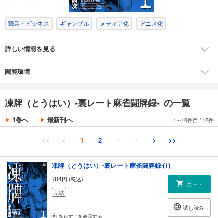
職業・ビジネス
ギャンブル
メディア化
アニメ化
詳しい情報を見る
閲覧環境
凍牌（とうはい）-裏レート麻雀闘牌録- の一覧
1巻へ
最新刊へ
1～10件目
/
12件
<<
<
1
2
・
・
>
>>
凍牌（とうはい）-裏レート麻雀闘牌録-(1)
704
円 (税込)
カート
完結
試し読み
あらすじを表示する