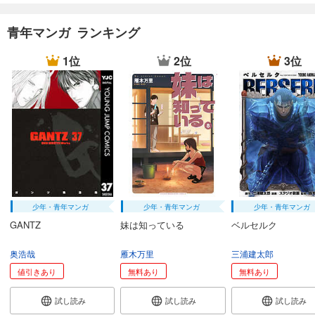
青年マンガ ランキング
1位
2位
3位
少年・青年マンガ
少年・青年マンガ
少年・青年マンガ
GANTZ
妹は知っている
ベルセルク
奥浩哉
雁木万里
三浦建太郎
値引きあり
無料あり
無料あり
試し読み
試し読み
試し読み