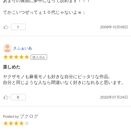
あまりの展開に夢中になって読めます！！！
てかこいつぜってぇ１０代じゃないよｗ；
2009年10月09日
1
さふぁいあ
購入済み
楽しめた
ヤクザモノも麻雀モノも好きな自分にピッタリな作品。
自分と同じような人なら間違いなく好きになれると思います。
2022年07月24日
0
ブクログ
Posted by