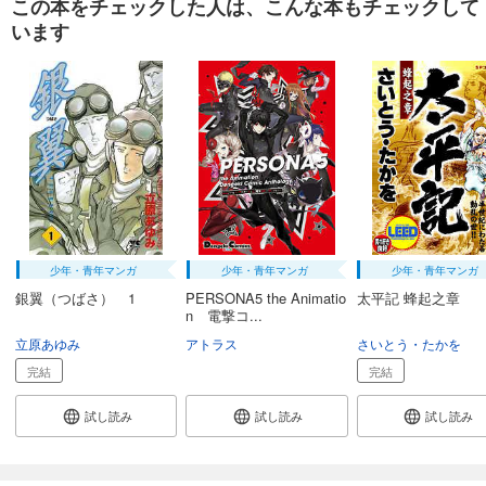
この本をチェックした人は、こんな本もチェックして
います
少年・青年マンガ
少年・青年マンガ
少年・青年マンガ
銀翼（つばさ） 1
PERSONA5 the Animatio
太平記 蜂起之章
n 電撃コ...
立原あゆみ
アトラス
さいとう・たかを
完結
完結
試し読み
試し読み
試し読み