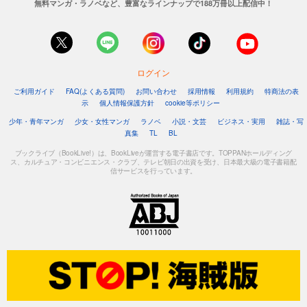
無料マンガ・ラノベなど、豊富なラインナップで188万冊以上配信中！
ログイン
ご利用ガイド
FAQ(よくある質問)
お問い合わせ
採用情報
利用規約
特商法の表
示
個人情報保護方針
cookie等ポリシー
少年・青年マンガ
少女・女性マンガ
ラノベ
小説・文芸
ビジネス・実用
雑誌・写
真集
TL
BL
ブックライブ（BookLive!）は、BookLiveが運営する電子書店です。TOPPANホールディング
ス、カルチュア・コンビニエンス・クラブ、テレビ朝日の出資を受け、日本最大級の電子書籍配
信サービスを行っています。