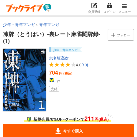
会員登録
ログイン
メニュー
少年・青年マンガ
青年マンガ
凍牌（とうはい）-裏レート麻雀闘牌録-
フォロー
(1)
少年・青年マンガ
志名坂高次
4.0
(10)
704
円 (税込)
3
pt
完結
211
新規会員70%OFFクーポンで
円(税込)
今すぐ購入