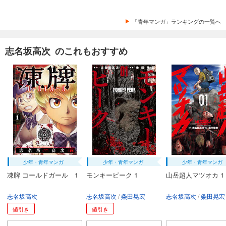
「青年マンガ」ランキングの一覧へ
志名坂高次 のこれもおすすめ
少年・青年マンガ
少年・青年マンガ
少年・青年マンガ
凍牌 コールドガール 1
モンキーピーク 1
山岳超人マツオカ 1
志名坂高次
志名坂高次
粂田晃宏
志名坂高次
粂田晃宏
値引き
値引き