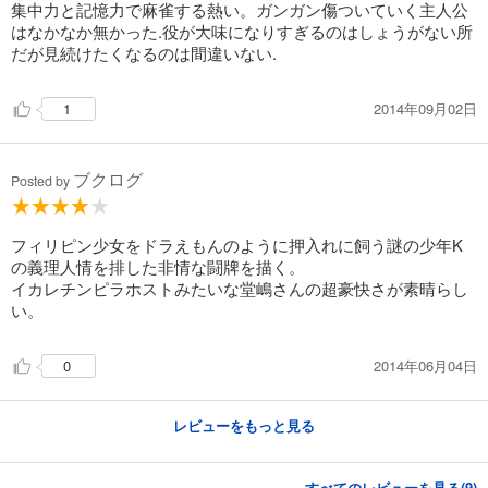
集中力と記憶力で麻雀する熱い。ガンガン傷ついていく主人公
はなかなか無かった.役が大味になりすぎるのはしょうがない所
だが見続けたくなるのは間違いない.
2014年09月02日
1
ブクログ
Posted by
フィリピン少女をドラえもんのように押入れに飼う謎の少年K
の義理人情を排した非情な闘牌を描く。
イカレチンピラホストみたいな堂嶋さんの超豪快さが素晴らし
い。
2014年06月04日
0
レビューをもっと見る
すべてのレビューを見る(
9
)