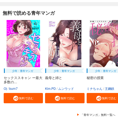
無料で読める青年マンガ
少年・青年マンガ
少年・青年マンガ
少年・青年マンガ
セックススキャン ー最大
義母と姉と
秘密の授業
多数の...
Oj
burn7
Kim.PD
ムンウッド
ミナちゃん
王鋼鉄
無料で読む
無料で読む
無料で読む
「青年マンガ」無料一覧へ