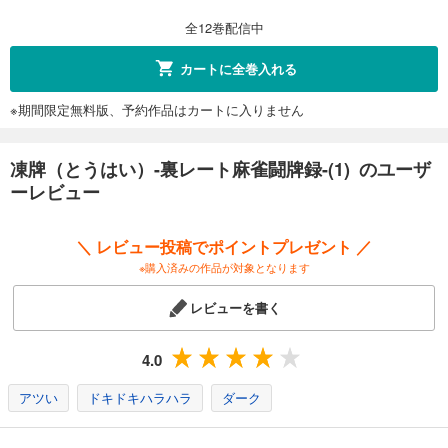
704
円 (税込)
カート
全12巻配信中
完結
試し読み
カートに全巻入れる
あらすじを表示する
※期間限定無料版、予約作品はカートに入りません
凍牌（とうはい）-裏レート麻雀闘牌録-(12)
704
円 (税込)
カート
凍牌（とうはい）-裏レート麻雀闘牌録-(1) のユーザ
完結
ーレビュー
試し読み
あらすじを表示する
＼ レビュー投稿でポイントプレゼント ／
※購入済みの作品が対象となります
レビューを書く
4.0
アツい
ドキドキハラハラ
ダーク