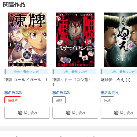
関連作品
少年・青年マンガ
少年・青年マンガ
少年・青年マンガ
凍牌 コールドガール 1
凍牌～ミナゴロシ篇～
麻闘伝 ぬえ (1)
1
志名坂高次
志名坂高次
志名坂高次
値引き
完結
完結
試し読み
試し読み
試し読み