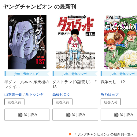
ヤングチャンピオン の最新刊
少年・青年マンガ
少年・青年マンガ
少年・青年マンガ
半グレ―六本木 摩天楼の
ダストランド(話売り) #
戦争めし 12
レクイ...
13
山本隆一郎
草下シンヤ
高橋ヒロシ
魚乃目三太
続巻入荷
続巻入荷
続巻入荷
試し読み
試し読み
試し読み
「ヤングチャンピオン」の最新刊一覧へ