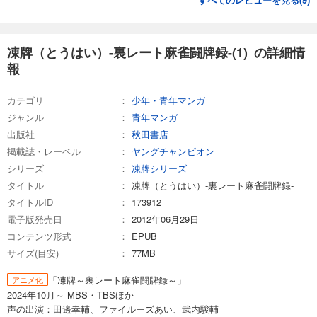
凍牌（とうはい）-裏レート麻雀闘牌録-(1) の詳細情
報
カテゴリ
少年・青年マンガ
ジャンル
青年マンガ
出版社
秋田書店
掲載誌・レーベル
ヤングチャンピオン
シリーズ
凍牌シリーズ
タイトル
凍牌（とうはい）-裏レート麻雀闘牌録-
タイトルID
173912
電子版発売日
2012年06月29日
コンテンツ形式
EPUB
サイズ(目安)
77MB
「凍牌～裏レート麻雀闘牌録～」
アニメ化
2024年10月～ MBS・TBSほか
声の出演：田邊幸輔、ファイルーズあい、武内駿輔