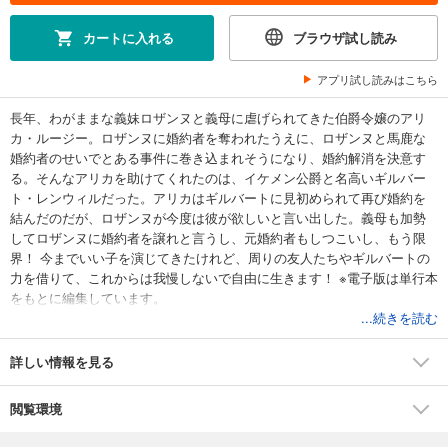
カートに入れる
ブラウザ試し読み
アプリ試し読みはこちら
長年、わがままな義妹ロザンヌと義母に虐げられてきた伯爵令嬢のアリ
カ・ルージー。ロザンヌに婚約者を奪われたうえに、ロザンヌと馬鹿な
婚約者のせいでとある事件に巻き込まれそうになり、婚約解消を決意す
る。そんなアリカを助けてくれたのは、イケメン公爵と名高いギルバー
ト・レンウィルだった。アリカはギルバートに見初められて再び婚約を
結んだのだが、ロザンヌが今度は彼が欲しいと言い出した。義母も加勢
してロザンヌに婚約者を譲れと言うし、元婚約者もしつこいし、もう限
界！ 今までいい子を演じてきたけれど、周りの友人たちやギルバートの
力を借りて、これからは我慢しないで自由に生きます！ ※電子版は単行本
をもとに編集しています。
...続きを読む
詳しい情報を見る
閲覧環境