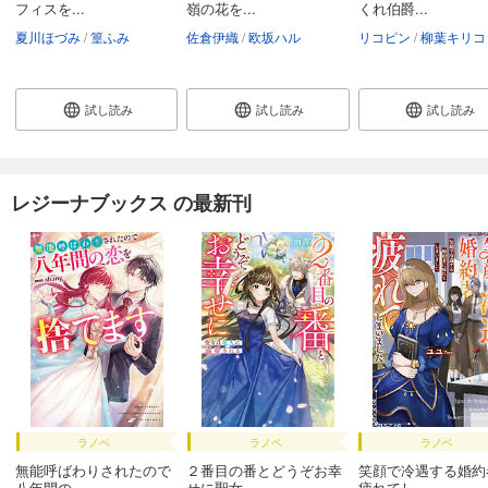
フィスを...
嶺の花を...
くれ伯爵...
夏川ほづみ
篁ふみ
佐倉伊織
欧坂ハル
リコピン
柳葉キリコ
試し読み
試し読み
試し読み
レジーナブックス の最新刊
ラノベ
ラノベ
ラノベ
無能呼ばわりされたので
２番目の番とどうぞお幸
笑顔で冷遇する婚約
八年間の...
せに聖女...
疲れてし...