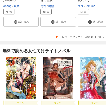
abang
茲助
雨香
柊酸
ユユ
.Akuma
NEW
NEW
NEW
試し読み
試し読み
試し読み
「レジーナブックス」の最新刊一覧へ
無料で読める女性向けライトノベル
ラノベ
ラノベ
ラノベ