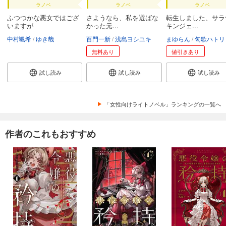
ラノベ
ラノベ
ラノベ
ふつつかな悪女ではござ
さようなら、私を選ばな
転生しました、サラ
いますが
かった元...
キンジェ...
中村颯希
ゆき哉
百門一新
浅島ヨシユキ
まゆらん
匈歌ハトリ
無料あり
値引きあり
試し読み
試し読み
試し読み
「女性向けライトノベル」ランキングの一覧へ
作者のこれもおすすめ