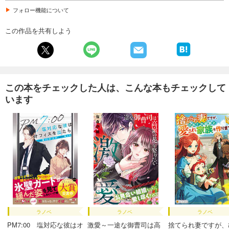
フォロー機能について
この作品を共有しよう
この本をチェックした人は、こんな本もチェックして
います
ラノベ
ラノベ
ラノベ
PM7:00 塩対応な彼はオ
激愛～一途な御曹司は高
捨てられ妻ですが、