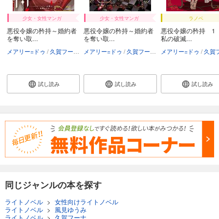
少女・女性マンガ
少女・女性マンガ
ラノベ
悪役令嬢の矜持～婚約者
悪役令嬢の矜持～婚約者
悪役令嬢の矜持 1
を奪い取...
を奪い取...
私の破滅...
メアリー=ドゥ
久賀フーナ
星樹スズカ
メアリー=ドゥ
久賀フーナ
星樹スズカ
メアリー=ドゥ
久賀
試し読み
試し読み
試し読み
同じジャンルの本を探す
ライトノベル
>
女性向けライトノベル
ライトノベル
>
風見ゆうみ
ライトノベル
>
久賀フーナ