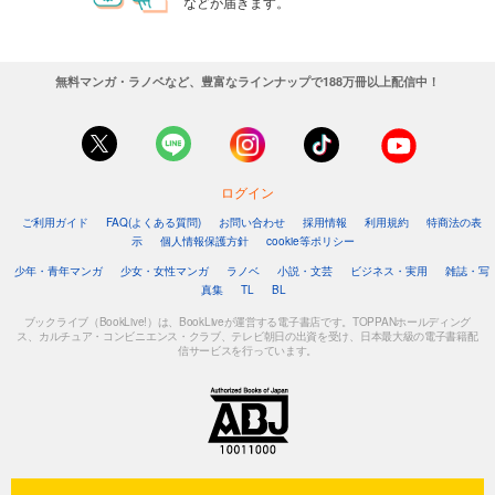
などが届きます。
無料マンガ・ラノベなど、豊富なラインナップで188万冊以上配信中！
ログイン
ご利用ガイド
FAQ(よくある質問)
お問い合わせ
採用情報
利用規約
特商法の表
示
個人情報保護方針
cookie等ポリシー
少年・青年マンガ
少女・女性マンガ
ラノベ
小説・文芸
ビジネス・実用
雑誌・写
真集
TL
BL
ブックライブ（BookLive!）は、BookLiveが運営する電子書店です。TOPPANホールディング
ス、カルチュア・コンビニエンス・クラブ、テレビ朝日の出資を受け、日本最大級の電子書籍配
信サービスを行っています。