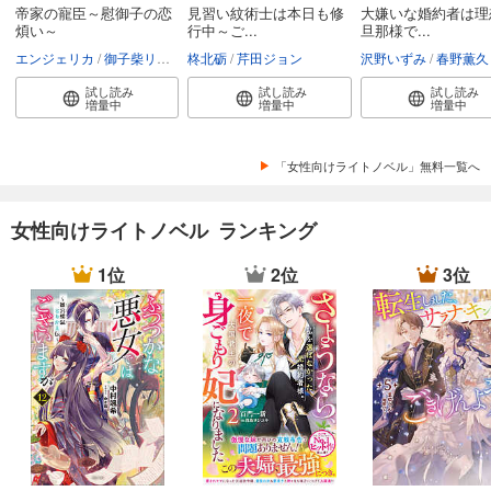
帝家の寵臣～慰御子の恋
見習い紋術士は本日も修
大嫌いな婚約者は理
煩い～
行中～ご...
旦那様で...
エンジェリカ
御子柴リョウ
柊北砺
芹田ジョン
沢野いずみ
春野薫久
試し読み
試し読み
試し読み
増量中
増量中
増量中
「女性向けライトノベル」無料一覧へ
女性向けライトノベル ランキング
1位
2位
3位