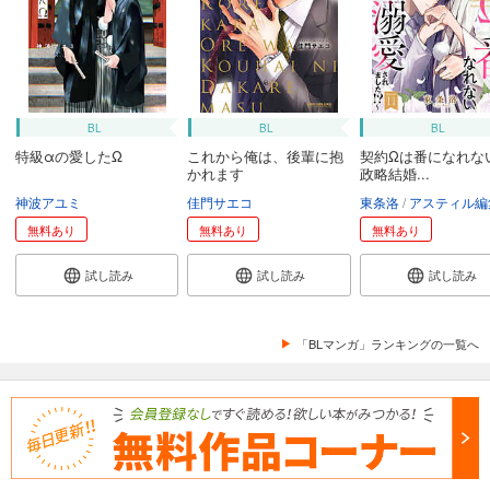
BL
BL
BL
特級αの愛したΩ
これから俺は、後輩に抱
契約Ωは番になれな
かれます
政略結婚...
神波アユミ
佳門サエコ
東条洛
アスティル編
無料あり
無料あり
無料あり
試し読み
試し読み
試し読み
「BLマンガ」ランキングの一覧へ