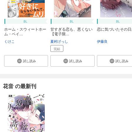
BL
BL
BL
ホーム・スウィートホー
甘すぎる恋も、悪くない
恋に気づいたその日
ム・ベイ...
【電子限...
くけこ
夏村げっし
伊藤良
完結
試し読み
試し読み
試し読み
花音 の最新刊