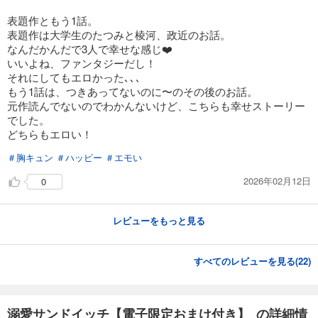
表題作ともう1話。
表題作は大学生のたつみと棱河、政近のお話。
なんだかんだで3人で幸せな感じ❤️
いいよね、ファンタジーだし！
それにしてもエロかった､､､
もう1話は、つきあってないのに〜のその後のお話。
元作読んでないのでわかんないけど、こちらも幸せストーリー
でした。
どちらもエロい！
＃胸キュン
＃ハッピー
＃エモい
2026年02月12日
0
レビューをもっと見る
すべてのレビューを見る(
22
)
溺愛サンドイッチ【電子限定おまけ付き】 の詳細情