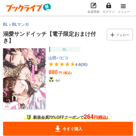
会員登録
ログイン
メニュー
BL
BLマンガ
溺愛サンドイッチ【電子限定おまけ付
フォロー
き】
BL
山田パピコ
4.6
(30)
880
円 (税込)
4
pt
264
新規会員70%OFFクーポンで
円(税込)
今すぐ購入