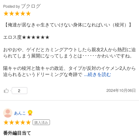
ブクログ
Posted by
【俺達が居なきゃ生きていけない身体になればいい（稜河）】
エロス度★★★★★★
おやおや、ゲイだとカミングアウトしたら親友2人から熱烈に迫
られてしまう展開になってしまうとは･･････かわいいですね。
陽キャの稜河と陰キャの政近、タイプが反対のイケメン2人から
迫られるというドリーミングな奇跡で
...続きを読む
2024年10月06日
2
あんこ
購入済み
番外編目当て