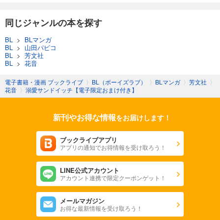
同じジャンルの本を探す
BL
>
BLマンガ
BL
>
山田パピコ
BL
>
芳文社
BL
>
花音
電子書籍・漫画 ブックライブ
〉
BL（ボーイズラブ）
〉
BLマンガ
〉
芳文社
〉
花音
〉
溺愛サンドイッチ【電子限定おまけ付き】
新刊やお得な情報
をお届けします！
ブックライブアプリ
アプリの通知でお得情報を受け取ろう！
LINE公式アカウント
アカウント連携で限定クーポンゲット！
メールマガジン
お得な最新情報を受け取ろう！