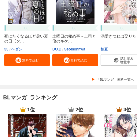
BL
BL
BL
死にたくなるほど暑い夏
土曜日の秘め事～上司と
溺愛きつねは娶りた
の日【タ...
僕のキケ...
33
ヘダン
DO.D
Seomonhwa
柚夏
試し読み
無料で読む
無料で読む
増量中
「BLマンガ」無料一覧へ
BLマンガ ランキング
1位
2位
3位