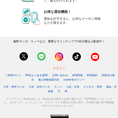
て、鍵もかけられます。
お得な通知機能！
通知を許可すると、お得なクーポン情報
などが届きます。
無料マンガ・ラノベなど、豊富なラインナップで188万冊以上配信中！
ログイン
ご利用ガイド
FAQ(よくある質問)
お問い合わせ
採用情報
利用規約
特商法の表
示
個人情報保護方針
cookie等ポリシー
少年・青年マンガ
少女・女性マンガ
ラノベ
小説・文芸
ビジネス・実用
雑誌・写
真集
TL
BL
ブックライブ（BookLive!）は、BookLiveが運営する電子書店です。TOPPANホールディング
ス、カルチュア・コンビニエンス・クラブ、テレビ朝日の出資を受け、日本最大級の電子書籍配
信サービスを行っています。