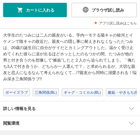
カートに入れる
ブラウザ試し読み
アプリ試し読みはこちら
大学生のたつみには二人の親友がいる。学内一モテる陽キャの稜河とイ
ケメンで陰キャの政近だ。親友への隠し事に耐えきれなくなったたつみ
は、20歳の誕生日に自分がゲイだとカミングアウトした。温かく受け止
めてくれた彼らに涙が出るほどホッとしたのもつかの間、たつみが他の
男と付き合うのを想像して“嫉妬”したと２人から迫られてしまう。「俺た
ち3人で付き合うか、どちらか一人選んで？」と求められるが、大切な親
友と恋人になるなんて考えられなくて…!?親友から同時に溺愛される！悩
み深き三角関係ラブ!!
ボーイズラブ
三角関係(BL)
ギャグ・コミカル(BL)
嫉妬・やきもち(BL
詳しい情報を見る
閲覧環境