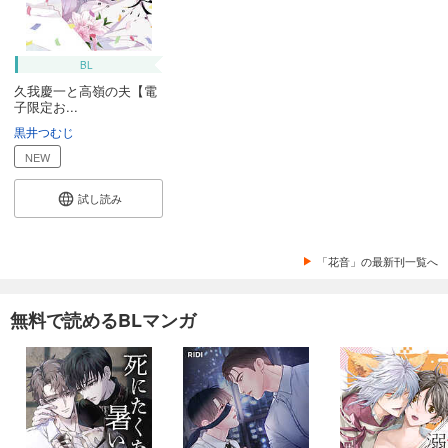
BL
久我慶一と高嶺の夫【電
子限定お...
黒井つむじ
NEW
試し読み
「花音」の最新刊一覧へ
無料で読めるBLマンガ