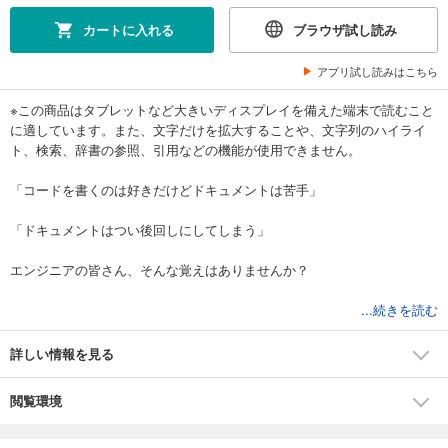
カートに入れる
ブラウザ試し読み
アプリ試し読みはこちら
※この商品はタブレットなど大きいディスプレイを備えた端末で読むこと
に適しています。また、文字だけを拡大することや、文字列のハイライ
ト、検索、辞書の参照、引用などの機能が使用できません。
「コードを書くのは好きだけどドキュメントは苦手」
「ドキュメントはつい後回しにしてしまう」
エンジニアの皆さん、そんな覚えはありませんか？
本書は、日本語ドキュメントのスペシャリストであるテクニカルライタ
...続きを読む
ーの著者が、エンジニアが「いつ」「何のドキュメントを」「どうやっ
て」書けばよいのかを、イチから解説します。
詳しい情報を見る
先生役の著者と生徒役をキャラクターにし、全編にわたってイラストを
閲覧環境
豊富に掲載。