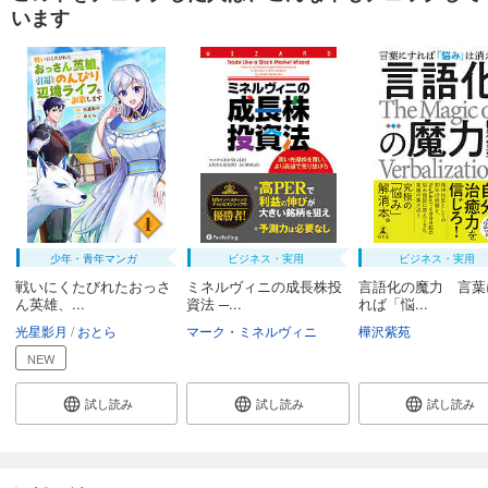
います
少年・青年マンガ
ビジネス・実用
ビジネス・実用
戦いにくたびれたおっさ
ミネルヴィニの成長株投
言語化の魔力 言葉
ん英雄、...
資法 ─...
れば「悩...
光星影月
おとら
マーク・ミネルヴィニ
樺沢紫苑
NEW
試し読み
試し読み
試し読み