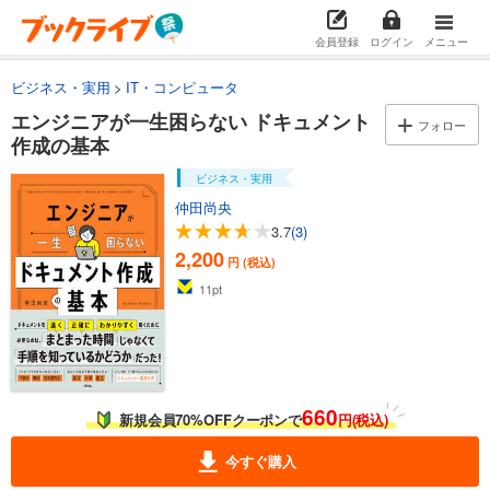
会員登録
ログイン
メニュー
ビジネス・実用
IT・コンピュータ
エンジニアが一生困らない ドキュメント
フォロー
作成の基本
ビジネス・実用
仲田尚央
3.7
(3)
2,200
円 (税込)
11
pt
660
新規会員70%OFFクーポンで
円(税込)
今すぐ購入