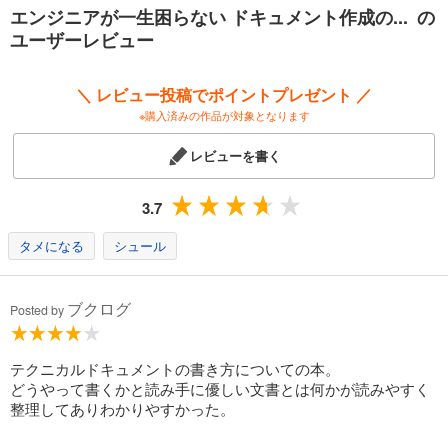
はじめてドキュメントを書くエンジニア、またはこれまで自己流で書い
エンジニアが一生困らない ドキュメント作成の... の
てきたエンジニアが、一度読めば一生使える知識満載です。
ユーザーレビュー
なぜ・何を・どう書けばいいのかわかる！ドキュメント一覧表付き。
＼ レビュー投稿でポイントプレゼント ／
装丁画と挿絵は、カケヒジュンさんが手がけます。
※購入済みの作品が対象となります
レビューを書く
3.7
タメになる
シュール
ブクログ
Posted by
テクニカルドキュメントの書き方についての本。
どうやって書くかと読み手に優しい文書とは何かが読みやすく
整理してありわかりやすかった。