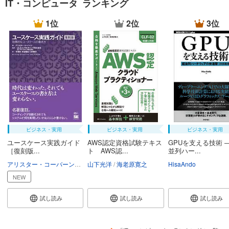
IT・コンピュータ ランキング
1位
2位
3位
ビジネス・実用
ビジネス・実用
ビジネス・実用
ユースケース実践ガイド
AWS認定資格試験テキス
GPUを支える技術 
［復刻版...
ト AWS認...
並列ハー...
アリスター・コーバーン
ULSコンサルティング
山下光洋
海老原寛之
平澤章
HisaAndo
水谷雅宏
口村典子
NEW
試し読み
試し読み
試し読み