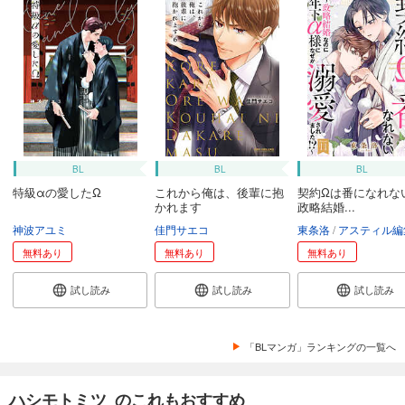
BL
BL
BL
特級αの愛したΩ
これから俺は、後輩に抱
契約Ωは番になれな
かれます
政略結婚...
神波アユミ
佳門サエコ
東条洛
アスティル編
無料あり
無料あり
無料あり
試し読み
試し読み
試し読み
「BLマンガ」ランキングの一覧へ
ハシモトミツ のこれもおすすめ