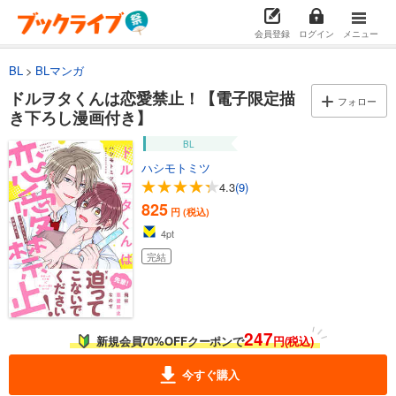
会員登録
ログイン
メニュー
BL
BLマンガ
ドルヲタくんは恋愛禁止！【電子限定描
フォロー
き下ろし漫画付き】
BL
ハシモトミツ
4.3
(9)
825
円 (税込)
4
pt
完結
247
新規会員70%OFFクーポンで
円(税込)
今すぐ購入