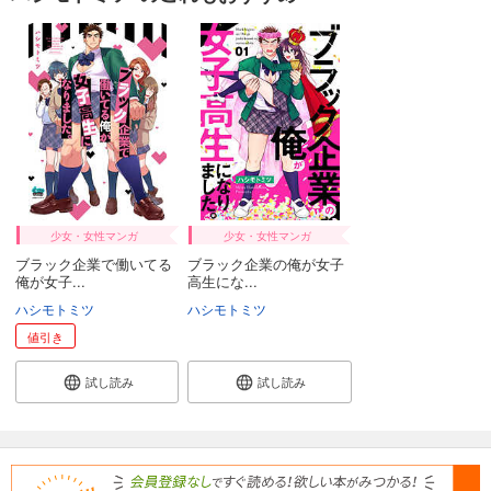
少女・女性マンガ
少女・女性マンガ
ブラック企業で働いてる
ブラック企業の俺が女子
俺が女子...
高生にな...
ハシモトミツ
ハシモトミツ
値引き
試し読み
試し読み