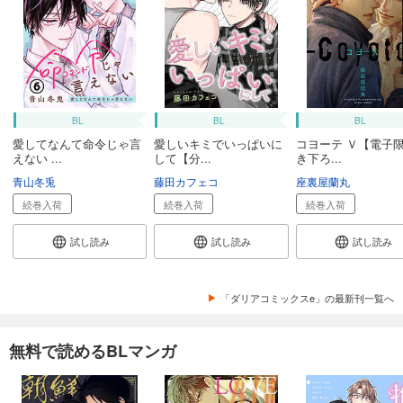
BL
BL
BL
愛してなんて命令じゃ言
愛しいキミでいっぱいに
コヨーテ Ｖ【電子
えない ...
して【分...
き下ろ...
青山冬兎
藤田カフェコ
座裏屋蘭丸
続巻入荷
続巻入荷
続巻入荷
試し読み
試し読み
試し読み
「ダリアコミックスe」の最新刊一覧へ
無料で読めるBLマンガ