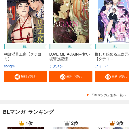
BL
BL
BL
朝鮮淫具工房【タテヨ
LOVE ME AGAIN～甘い
推しと始める三次元
ミ】
復讐は記憶...
【タテヨ...
songmi
チタメン
フォーイー
無料で読む
無料で読む
無料で読む
「BLマンガ」無料一覧へ
BLマンガ ランキング
1位
2位
3位