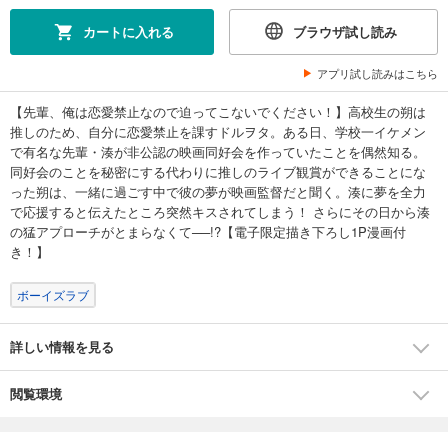
カートに入れる
ブラウザ試し読み
アプリ試し読みはこちら
【先輩、俺は恋愛禁止なので迫ってこないでください！】高校生の朔は
推しのため、自分に恋愛禁止を課すドルヲタ。ある日、学校一イケメン
で有名な先輩・湊が非公認の映画同好会を作っていたことを偶然知る。
同好会のことを秘密にする代わりに推しのライブ観賞ができることにな
った朔は、一緒に過ごす中で彼の夢が映画監督だと聞く。湊に夢を全力
で応援すると伝えたところ突然キスされてしまう！ さらにその日から湊
の猛アプローチがとまらなくて──!?【電子限定描き下ろし1P漫画付
き！】
ボーイズラブ
詳しい情報を見る
閲覧環境