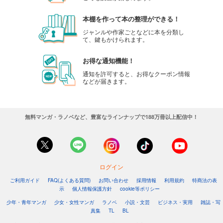
本棚を作って本の整理ができる！
ジャンルや作家ごとなどに本を分類し
て、鍵もかけられます。
お得な通知機能！
通知を許可すると、お得なクーポン情報
などが届きます。
無料マンガ・ラノベなど、豊富なラインナップで188万冊以上配信中！
ログイン
ご利用ガイド
FAQ(よくある質問)
お問い合わせ
採用情報
利用規約
特商法の表
示
個人情報保護方針
cookie等ポリシー
少年・青年マンガ
少女・女性マンガ
ラノベ
小説・文芸
ビジネス・実用
雑誌・写
真集
TL
BL