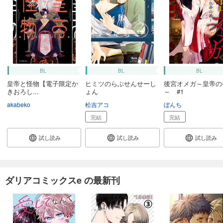
BL
BL
BL
皇帝と怪物【電子限定か
ヒミツのらぶせんせーし
後宮オメガ～皇帝の
きおろし...
ょん
～ #1
akabeko
松吉アコ
ぼんち
完結
完結
試し読み
試し読み
試し読み
ダリアコミックスe の最新刊