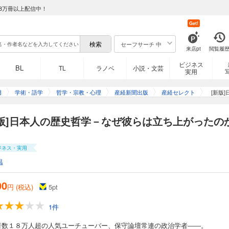
8万冊以上配信中！
Get!
セーフサーチ 中
来店pt
閲覧履
ビジネス
BL
TL
ラノベ
小説・文芸
実用
用
学術・語学
哲学・宗教・心理
産経新聞出版
産経セレクト
[新版
新版]日本人の歴史哲学－なぜ彼らは立ち上がったの
ジネス・実用
温
00
円 (税込)
5
pt
1件
者数１８万人超の人気ユーチューバー、保守論壇常連の政治学者――。