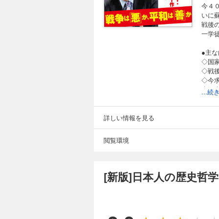
今４
いに
戦後
一学
●主な
◇国
◇戦
◇今
◇西
...
◇危
「か
詳しい情報を見る
た先
に求
閲覧環境
とで
「彼
いる
[新版]日本人の歴史哲
ではな