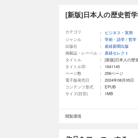
[新版]日本人の歴史哲
カテゴリ
：
ビジネス・実用
ジャンル
：
学術・語学
/
哲学
出版社
：
産経新聞出版
掲載誌・レーベル
：
産経セレクト
タイトル
：
[新版]日本人の
タイトルID
：
1641145
ページ数
：
256ページ
電子版発売日
：
2024年08月05日
コンテンツ形式
：
EPUB
サイズ(目安)
：
1MB
閲覧環境