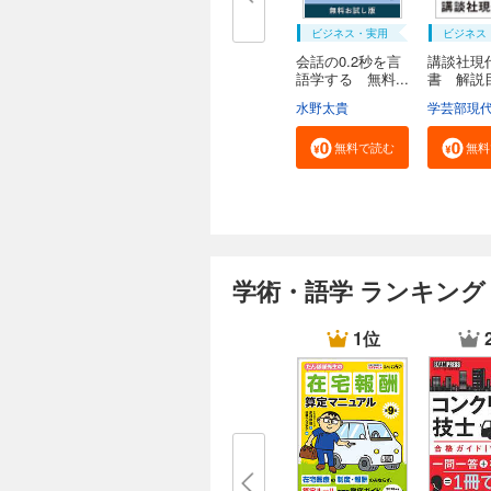
ビジネス・実用
ビジネス
会話の0.2秒を言
講談社現
語学する 無料...
書 解
２０...
水野太貴
無料で読む
無料
学術・語学 ランキング
1位