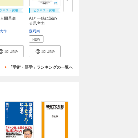
ジネス・実用
ビジネス・実用
人間革命
AIと一緒に深め
る思考力
大作
渡会圭子
森巧尚
NEW
試し読み
試し読み
「学術・語学」ランキングの一覧へ