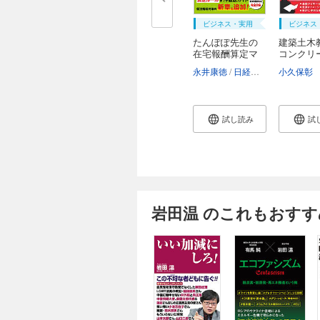
ビジネス・実用
ビジネス
たんぽぽ先生の
建築土木
在宅報酬算定マ
コンクリー
ニ...
永井康徳
日経ヘルスケア
小久保彰
試し読み
試
岩田温 のこれもおすす