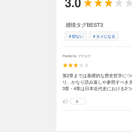
3.0
感情タグBEST3
＃切ない
＃タメになる
Posted by
ブクログ
第2章までは基礎的な歴史哲学に
り、かなり読み返しや参照すべき
3章・4章は日本近代史における2
0