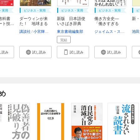
・実用
ビジネス・実用
ビジネス・実用
ビジネス・実用
ビ
教科書
ダーウィンが来
新版 日本語使
働き方全史―
新・
ト技...
た！ 地球まる
いさばき辞典
「働きすぎる
ご...
種」ホ...
講談社
小宮輝之
宮崎佑介
東京書籍編集部
伊藤弥寿彦
對比地孝亘
ジェイムス・スーズマン
池田
完結
し読み
試し読み
試し読み
試し読み
め