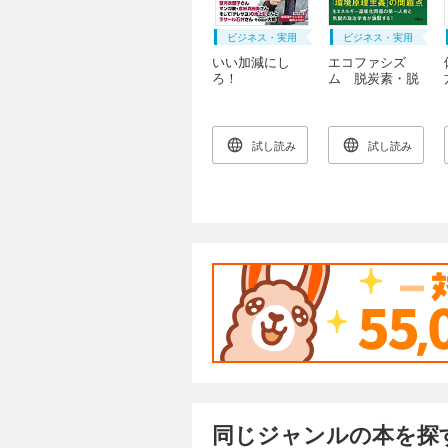
ビジネス・実用
ビジネス・実用
いい加減にし
エコファシズ
ろ！
ム 脱炭素・脱
原発・再エネ推
進という病
試し読み
試し読み
同じジャンルの本を探