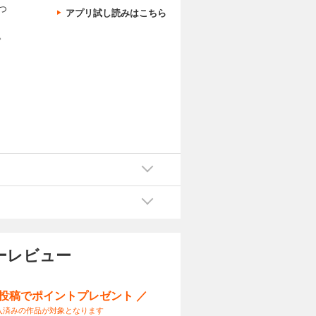
つ
アプリ試し読みはこちら
。
し
々
こ
て
後
ーレビュー
ー投稿でポイントプレゼント ／
入済みの作品が対象となります