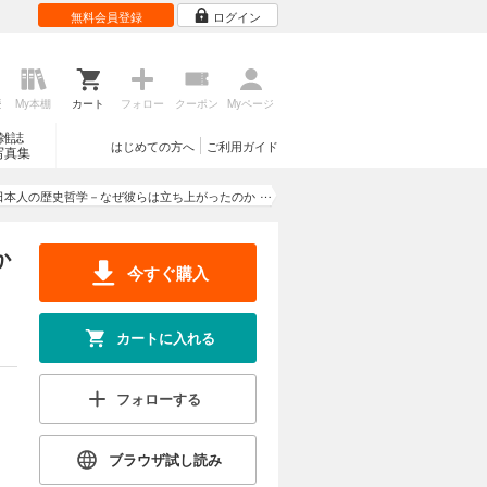
無料会員登録
ログイン
歴
My本棚
カート
フォロー
クーポン
Myページ
雑誌
はじめての方へ
ご利用ガイド
写真集
]日本人の歴史哲学－なぜ彼らは立ち上がったのか
－
か
今すぐ購入
カートに入れる
フォローする
ブラウザ試し読み