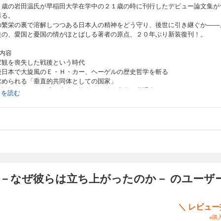
０歳の岩田温氏が早稲田大学在学中の２１歳の時に刊行したデビュー論文集が
蘇る。
の繁栄の裏で溶解しつつある日本人の精神をどう守り、後世に引き継ぐか――
徒の、愛国と憂国の情がほとばしる著者の原点、２０年ぶり新装復刊！。
内容
家観を喪失した戦後という時代
後日本で大旋風のＥ・Ｈ・カー、ヘーゲルの歴史哲学を斬る
求められる「垂直的共同体としての国家」
南戦争での西郷隆盛と大東亜戦争での特攻隊員の共通点
続きを読む
機に際し「立ち上がった歴史」を持つ民族と持たざる民族の違い
つては独立自尊のため立ち上がることができた日本が、祖国のために命をおと
人を祀ることすらままならなくなっている。(略)激動する時代の中にあって我
められていることは、特攻隊で出撃した、我々と同じ学徒の想いを継いでいく
はなかろうか」(「はじめに」より)
ら(特攻隊員)を犬死とあざけ笑うものは、自らの空疎な生を認めることを怯え
だけではあるまいか」「民族の歴史を引き受ける覚悟を忘れた瞬間、それが戦
学－なぜ彼らは立ち上がったのか－ のユーザ
かったか」(「終章」より)
＼ レビュ
※購