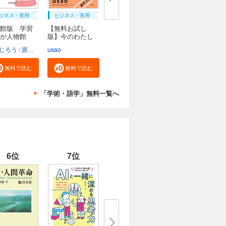
ジネス・実用
ビジネス・実用
館版 学習
【無料お試し
んが人物館
版】今のわたし
にな...
じろう
原口泉
usao
無料で読む
無料で読む
「学術・語学」無料一覧へ
6位
7位