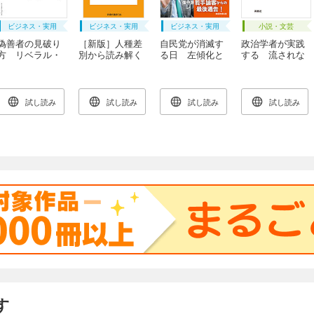
ビジネス・実用
ビジネス・実用
ビジネス・実用
小説・文芸
偽善者の見破り
［新版］人種差
自民党が消滅す
政治学者が実践
方 リベラル・
別から読み解く
る日 左傾化と
する 流されな
メディアの「お
大東亜戦争
迎合の病理
い読書
かしな議論」を
斬る
試し読み
試し読み
試し読み
試し読み
す