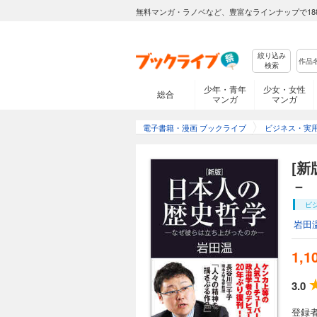
無料マンガ・ラノベなど、豊富なラインナップで18
絞り込み
検索
少年・青年
少女・女性
総合
マンガ
マンガ
電子書籍・漫画 ブックライブ
ビジネス・実
[
－
ビ
岩田
1,1
3.0
登録