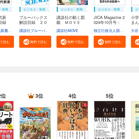
・実用
ビジネス・実用
ビジネス・実用
ビジネス・実用
ビ
代新
ブルーバックス
講談社の動く図
JICA Magazine 2
小学
説目録
解説目録 ２０
鑑 ＭＯＶＥ
024年10月号：
ま
２...
ま...
ジ...
広...
学芸部現代新書編集チーム
講談社ブルーバックス
講談社MOVE
独立行政法人国際協力機構
大谷
で読む
無料で読む
無料で読む
無料で読む
2位
3位
4位
5位