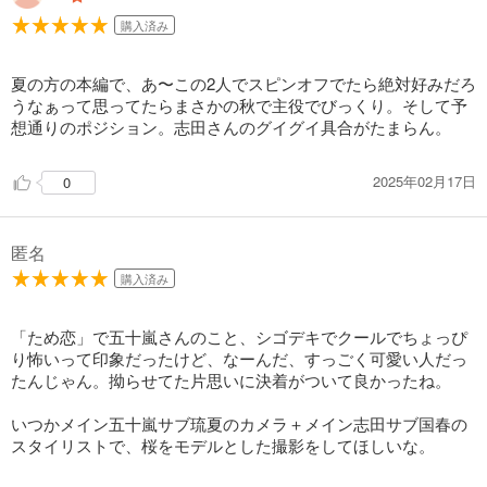
購入済み
夏の方の本編で、あ〜この2人でスピンオフでたら絶対好みだろ
うなぁって思ってたらまさかの秋で主役でびっくり。そして予
想通りのポジション。志田さんのグイグイ具合がたまらん。
2025年02月17日
0
匿名
購入済み
「ため恋」で五十嵐さんのこと、シゴデキでクールでちょっぴ
り怖いって印象だったけど、なーんだ、すっごく可愛い人だっ
たんじゃん。拗らせてた片思いに決着がついて良かったね。
いつかメイン五十嵐サブ琉夏のカメラ＋メイン志田サブ国春の
スタイリストで、桜をモデルとした撮影をしてほしいな。