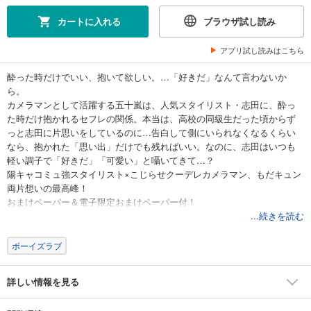
カートに入れる
ブラウザ試し読み
アプリ試し読みはこちら
酔った時だけでいい、抱いて欲しい。…「好きだ」なんて言わないか
ら。
カメラマンとして活躍する五十嵐は、人気スタイリスト・志田に、酔っ
た時だけ抱かれるセフレの関係。本当は、高校の同級生だった頃からず
っと志田に片思いをしているのに…告白して側にいられなくなるくらい
なら、抱かれた「思い出」だけでも残ればいい。なのに、志田はいつも
軽い調子で「好きだ」「可愛い」と囁いてきて…？
陽キャコミュ強スタイリスト×こじらせクーデレカメラマン、もだキュン
両片想いの最高峰！
おまけペーパー＆電子限定おまけペーパー付！
...続きを読む
ボーイズラブ
詳しい情報を見る