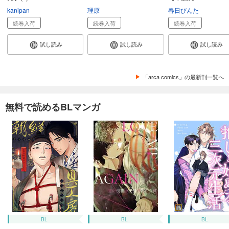
kanipan
理原
春日びんた
続巻入荷
続巻入荷
続巻入荷
試し読み
試し読み
試し読み
「arca comics」の最新刊一覧へ
無料で読めるBLマンガ
BL
BL
BL