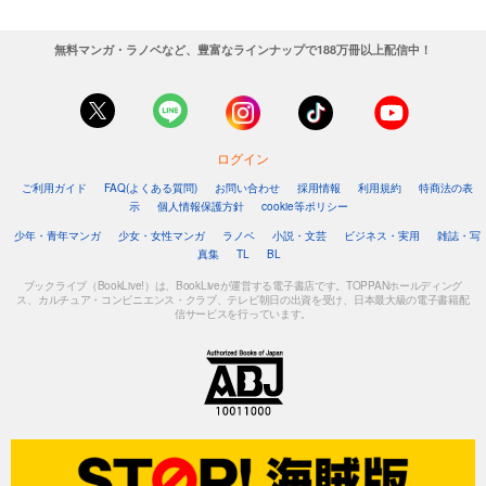
無料マンガ・ラノベなど、豊富なラインナップで188万冊以上配信中！
ログイン
ご利用ガイド
FAQ(よくある質問)
お問い合わせ
採用情報
利用規約
特商法の表
示
個人情報保護方針
cookie等ポリシー
少年・青年マンガ
少女・女性マンガ
ラノベ
小説・文芸
ビジネス・実用
雑誌・写
真集
TL
BL
ブックライブ（BookLive!）は、BookLiveが運営する電子書店です。TOPPANホールディング
ス、カルチュア・コンビニエンス・クラブ、テレビ朝日の出資を受け、日本最大級の電子書籍配
信サービスを行っています。