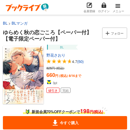
会員登録
ログイン
メニュー
BL
BLマンガ
ゆらめく秋の恋ごころ【ペーパー付】
フォロー
【電子限定ペーパー付】
BL
野花さおり
4.7
(50)
825円 (税込)
660
円 (税込)
8/16まで
3
pt
値引き
完結
198
新規会員70%OFFクーポンで
円(税込)
今すぐ購入