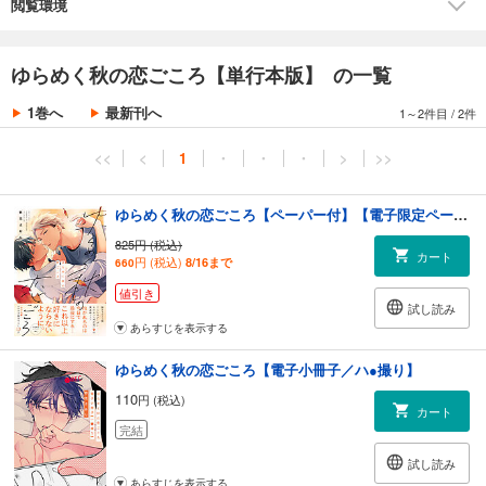
閲覧環境
ゆらめく秋の恋ごころ【単行本版】 の一覧
1巻へ
最新刊へ
1～2件目
/
2件
<<
<
1
・
・
・
>
>>
ゆらめく秋の恋ごころ【ペーパー付】【電子限定ペーパー付】
825円 (税込)
カート
円 (税込)
8/16まで
660
値引き
試し読み
あらすじを表示する
ゆらめく秋の恋ごころ【電子小冊子／ハ●撮り】
110
円 (税込)
カート
完結
試し読み
あらすじを表示する