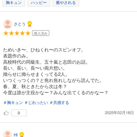
胸キュン
ハッピー
癒やされる
さとう
購入済み
ためいき〜、ひねくれ〜のスピンオフ。
表題作のみ。
高校時代の同級生、五十嵐と志田のお話。
長い、長い、長〜い両片想い。
拗らせに拗らせまくってる2人。
いつくっつくの？と焦れ焦れしながら読んでた。
春、夏、秋ときたから次は冬？
今度は誰が主役かなー？みんな出てくるのかなー？
＃胸キュン
＃じれったい
＃共感する
2025年02月18日
0
HI