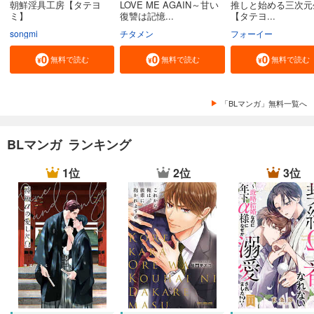
朝鮮淫具工房【タテヨ
LOVE ME AGAIN～甘い
推しと始める三次元
ミ】
復讐は記憶...
【タテヨ...
songmi
チタメン
フォーイー
無料で読む
無料で読む
無料で読む
「BLマンガ」無料一覧へ
BLマンガ ランキング
1位
2位
3位