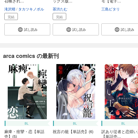
召喚され...
ックス版...
モ【電子...
滝沢晴
タカツキノボル
茶渋たむ
三島ピタリ
完結
完結
試し読み
試し読み
試し読み
arca comics の最新刊
BL
BL
BL
麻痺・痙攣・恋【単話
祝言の籠【単話売】(6)
訳あり従者と恋煩い
売】(5)
【単話売...