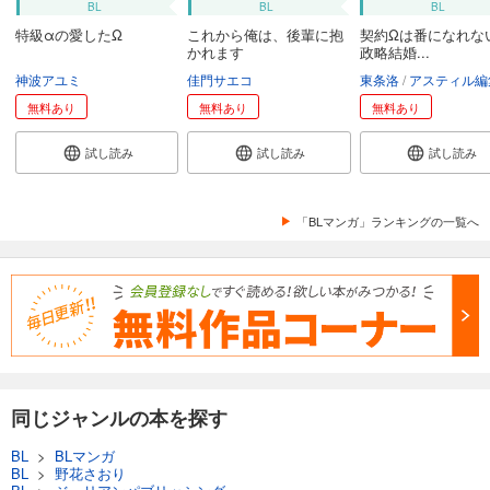
BL
BL
BL
特級αの愛したΩ
これから俺は、後輩に抱
契約Ωは番になれな
かれます
政略結婚...
神波アユミ
佳門サエコ
東条洛
アスティル編
無料あり
無料あり
無料あり
試し読み
試し読み
試し読み
「BLマンガ」ランキングの一覧へ
同じジャンルの本を探す
BL
>
BLマンガ
BL
>
野花さおり