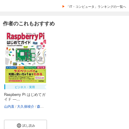
「IT・コンピュータ」ランキングの一覧へ
作者のこれもおすすめ
ビジネス・実用
Raspberry Pi はじめてガ
イド ―...
山内直
大久保竣介
森本梨聖
太田昌文
試し読み