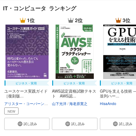
IT・コンピュータ ランキング
1位
2位
3位
ビジネス・実用
ビジネス・実用
ビジネス・実用
ユースケース実践ガイド
AWS認定資格試験テキス
GPUを支える技術 
［復刻版...
ト AWS認...
並列ハー...
アリスター・コーバーン
ULSコンサルティング
山下光洋
海老原寛之
平澤章
HisaAndo
水谷雅宏
口村典子
NEW
試し読み
試し読み
試し読み