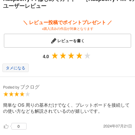
ユーザーレビュー
■目次
●第1章 Raspberry Piをはじめよう
1-1 Raspberry Piの世界にようこそ
＼ レビュー投稿でポイントプレゼント ／
1-2 Raspberry Piのラインナップ
※購入済みの作品が対象となります
1-3 本書でRaspberry Piを楽しむために必要なもの
1-4 チェックしておきたいRaspberry Piアクセサリー
レビューを書く
●第2章 OSを入れよう
2-1 Raspberry PiのOSを知ろう
2-2 OSを用意しよう
4.0
2-3 Raspberry Piを起動しよう
2-4 初期設定と動作確認を行おう
タメになる
2-5 ネットワークを設定しよう
●第3章 デスクトップパソコンとして活用しよう
3-1 Raspberry Piとデスクトップパソコン
ブクログ
Posted by
3-2 デスクトップOS ／サーバーOSの考え方
3-3 GUIの基本操作
3-4 フォルダとファイルの基本操作
簡単な OS 周りの基本だけでなく、ブレットボードを接続して
3-5 アプリケーションを使いこなそう
の使い方なども解説されているのが嬉しいです。
3-6 Raspberry Pi OSの設定を変更しよう
3-7 Raspberry Piでゲームをプレイしよう
2024年07月21日
0
●第4章 サーバーとして利用しよう
4-1 Raspberry Piとサーバー