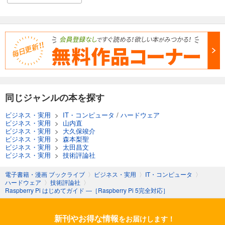
同じジャンルの本を探す
ビジネス・実用
>
IT・コンピュータ
/
ハードウェア
ビジネス・実用
>
山内直
ビジネス・実用
>
大久保竣介
ビジネス・実用
>
森本梨聖
ビジネス・実用
>
太田昌文
ビジネス・実用
>
技術評論社
電子書籍・漫画 ブックライブ
〉
ビジネス・実用
〉
IT・コンピュータ
〉
ハードウェア
〉
技術評論社
〉
Raspberry Pi はじめてガイド ―［Raspberry Pi 5完全対応］
新刊やお得な情報
をお届けします！