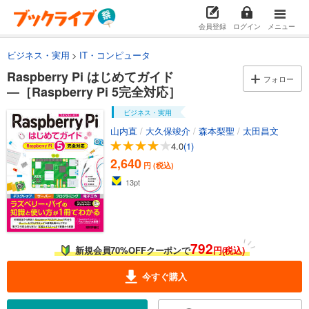
会員登録
ログイン
メニュー
ビジネス・実用
IT・コンピュータ
Raspberry Pi はじめてガイド
フォロー
―［Raspberry Pi 5完全対応］
ビジネス・実用
山内直
/
大久保竣介
/
森本梨聖
/
太田昌文
4.0
(1)
2,640
円 (税込)
13
pt
792
新規会員70%OFFクーポンで
円(税込)
今すぐ購入