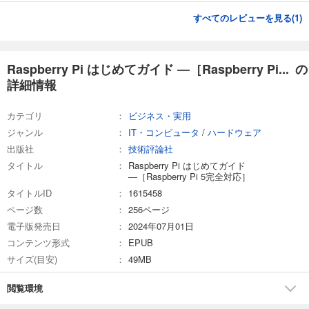
4-2 Raspberry Piのコマンドの基本操作
すべてのレビューを見る(
1
)
4-3 WebサーバーでWebサイトを構築しよう
4-4 ファイルサーバーとして利用しよう
4-5 手元のパソコンからサーバーにアクセスしよう
4-6 さらに高度なサーバー
Raspberry Pi はじめてガイド ―［Raspberry Pi... の
●第5章 プログラミングを楽しもう
詳細情報
5-1 Raspberry Piとプログラミング
5-2 Pythonを動かそう
カテゴリ
ビジネス・実用
5-3 インターネットから情報を取得しよう
ジャンル
IT・コンピュータ
/
ハードウェア
5-4 サーバーをプログラミングしよう
5-5 AIの技術「機械学習」も試そう
出版社
技術評論社
5-6 Raspberry Piにあるたくさんのプログラミング環境
タイトル
Raspberry Pi はじめてガイド
●第6章 電子工作に挑戦しよう
―［Raspberry Pi 5完全対応］
6-1 Raspberry Piと電子工作
タイトルID
1615458
6-2 電子回路の基礎知識
ページ数
256ページ
6-3 LEDを光らせよう
電子版発売日
2024年07月01日
6-4 LEDの光らせ方をプログラミングしよう
コンテンツ形式
EPUB
6-5 センサーで物までの距離を測ろう
6-6 一定の距離まで近付いたときにLEDが光るようにしよう
サイズ(目安)
49MB
6-7 カメラで画像を撮影しよう
6-8 もっと電子工作
閲覧環境
●パーツリスト