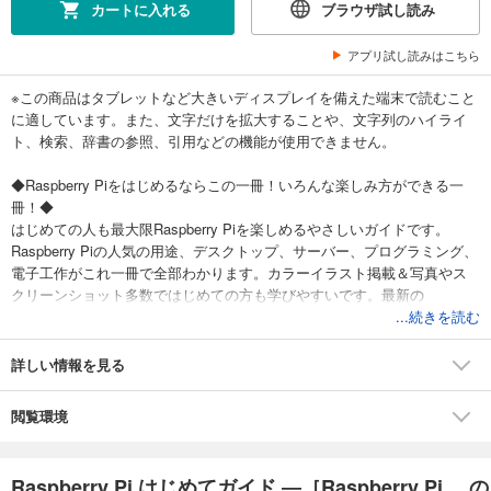
カートに入れる
ブラウザ試し読み
アプリ試し読みはこちら
※この商品はタブレットなど大きいディスプレイを備えた端末で読むこと
に適しています。また、文字だけを拡大することや、文字列のハイライ
ト、検索、辞書の参照、引用などの機能が使用できません。
◆Raspberry Piをはじめるならこの一冊！いろんな楽しみ方ができる一
冊！◆
はじめての人も最大限Raspberry Piを楽しめるやさしいガイドです。
Raspberry Piの人気の用途、デスクトップ、サーバー、プログラミング、
電子工作がこれ一冊で全部わかります。カラーイラスト掲載＆写真やス
クリーンショット多数ではじめての方も学びやすいです。最新の
Raspberry Pi 5に完全対応しています。
...続きを読む
詳しい情報を見る
■こんな方におすすめ
・Raspberry Piに興味があって購入したホビーユーザー
閲覧環境
・子供への教育などでRaspberry Piを購入した人
・Raspberry Piをとりあえず買ってみたが使いみちが思いつかない人
Raspberry Pi はじめてガイド ―［Raspberry Pi... の