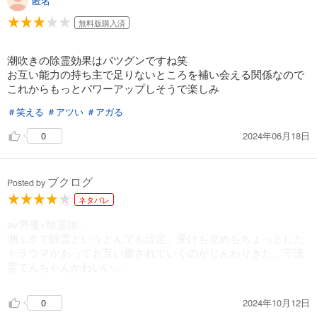
匿名
無料版購入済
潮吹きの除霊効果はバツグンですね笑
お互い能力の持ち主で足りないところを補い会える関係なので
これからもっとパワーアップしそうで楽しみ
＃笑える
＃アツい
＃アガる
2024年06月18日
0
ブクログ
Posted by
ネタバレ
av男優×除霊師。
潮ふきで除霊というとんでも設定。受けも攻めもちょっとした
トラウマがあってお互い癒されていくのがじんわりきた。守護
霊てんちゃんかわいい…
2024年10月12日
0