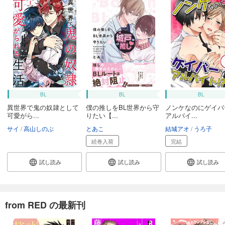
BL
BL
BL
異世界で鬼の奴隷として
僕の推しをBL世界から守
ノンケなのにゲイバ
可愛がら...
りたい【...
アルバイ...
サイ
高山しのぶ
とあこ
結城アオ
うろ子
続巻入荷
完結
試し読み
試し読み
試し読み
from RED の最新刊