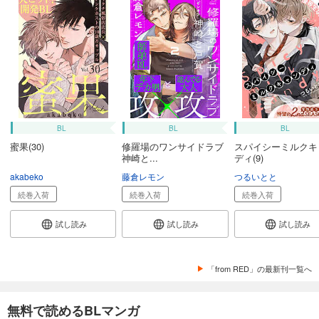
BL
BL
BL
蜜果(30)
修羅場のワンサイドラブ
スパイシーミルクキ
神崎と...
ディ(9)
akabeko
藤倉レモン
つるいとと
続巻入荷
続巻入荷
続巻入荷
試し読み
試し読み
試し読み
「from RED」の最新刊一覧へ
無料で読めるBLマンガ