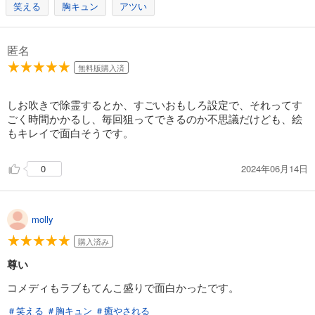
笑える
胸キュン
アツい
匿名
無料版購入済
しお吹きで除霊するとか、すごいおもしろ設定で、それってす
ごく時間かかるし、毎回狙ってできるのか不思議だけども、絵
もキレイで面白そうです。
2024年06月14日
0
molly
購入済み
尊い
コメディもラブもてんこ盛りで面白かったです。
＃笑える
＃胸キュン
＃癒やされる