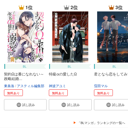
1位
2位
3位
BL
BL
BL
契約Ωは番になれない～
特級αの愛したΩ
君となら恋をしてみ
政略結婚...
東条洛
アスティル編集部
神波アユミ
窪田マル
無料あり
無料あり
無料あり
試し読み
試し読み
試し読み
「BLマンガ」ランキングの一覧へ