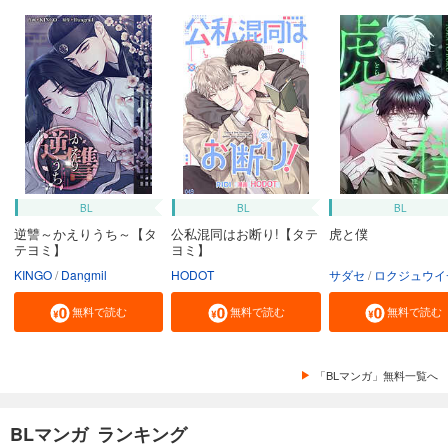
BL
BL
BL
逆讐～かえりうち～【タ
公私混同はお断り!【タテ
虎と僕
テヨミ】
ヨミ】
KINGO
Dangmil
HODOT
サダセ
ロクジュウイ
無料で読む
無料で読む
無料で読む
「BLマンガ」無料一覧へ
BLマンガ ランキング