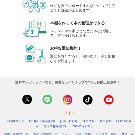
作品をダウンロードすれば、いつでもど
こでも読書が楽しめます。
本棚を作って本の整理ができる！
ジャンルや作家ごとなどに本を分類し
て、鍵もかけられます。
お得な通知機能！
通知を許可すると、お得なクーポン情報
などが届きます。
無料マンガ・ラノベなど、豊富なラインナップで188万冊以上配信中！
ログイン
ご利用ガイド
FAQ(よくある質問)
お問い合わせ
採用情報
利用規約
特商法の表
示
個人情報保護方針
cookie等ポリシー
少年・青年マンガ
少女・女性マンガ
ラノベ
小説・文芸
ビジネス・実用
雑誌・写