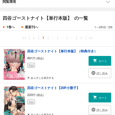
ハートフル汁だく(!?)エロコメ、
閲覧環境
開幕!!!
◆収録内容◆
四谷ゴーストナイト【単行本版】 の一覧
「四谷ゴーストナイト」1～6話
単行本収録描き下ろし4P
1巻へ
最新刊へ
1～2件目
/
2件
特典（おまけ漫画1P）
※「特典（おまけ漫画1P）」は紙コミックスの応援書店にて配布されてい
<<
<
1
・
・
・
>
>>
るものと同様のものが収録されています。
四谷ゴーストナイト【単行本版】（特典付き）
891
円 (税込)
カート
完結
試し読み
あらすじを表示する
四谷ゴーストナイト【20P小冊子】
220
円 (税込)
カート
完結
試し読み
あらすじを表示する