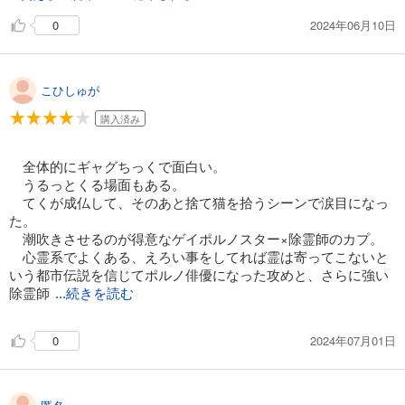
2024年06月10日
0
こひしゅが
購入済み
全体的にギャグちっくで面白い。
うるっとくる場面もある。
てくが成仏して、そのあと捨て猫を拾うシーンで涙目になっ
た。
潮吹きさせるのが得意なゲイポルノスター×除霊師のカプ。
心霊系でよくある、えろい事をしてれば霊は寄ってこないと
いう都市伝説を信じてポルノ俳優になった攻めと、さらに強い
除霊師
...続きを読む
2024年07月01日
0