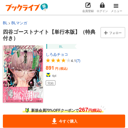
会員登録
ログイン
メニュー
BL
BLマンガ
四谷ゴーストナイト【単行本版】（特典
フォロー
付き）
BL
しろゐチョコ
4.1
(7)
891
円 (税込)
4
pt
完結
267
新規会員70%OFFクーポンで
円(税込)
今すぐ購入