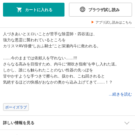
カートに入れる
ブラウザ試し読み
アプリ試し読みはこちら
人づきあいとエロいことが苦手な除霊師・四谷送は、
強力な悪霊に襲われているところを
カリスマAV俳優“しおふ騎士”こと深瀬内斗に救われる。
……今のままでは依頼人を守れない……!!!
さらなる高みを目指すため、内斗に“潮吹き指南”を申し入れた送。
しかし、誰にも触られたことのない性器の先っぽを
甘やかすような手つきで擦られ、扱かれ、こね回されると
気絶するほどの快感がおなかの奥から込み上げてきて……！？
「よかったら任せて 気持ちいいことだけ考えてください」
...続きを読む
これはただの除霊！ ドキドキなんてしてない！！
ボーイズラブ
なのになぜ、内斗に触られると
自分が自分でいられなくなるんだろう――？
詳しい情報を見る
潮吹きバディがおくる