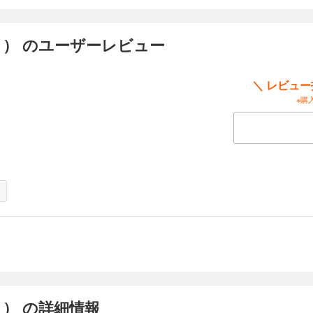
AL（１２）
（１０） のユーザーレビュー
不安定な常連客のアネゴを心配する義之。彼女を気遣うあまり、私的な呼び出しに
活に深入りしすぎたと思う義之だったが、死の危険があるアネゴをほうっておけな
ホストとしての真価が問われる!!
＼ レビュ
※購
AL（１３）
・五奏（ごそう）。義之にホストとしての才能を見出されてプラチナに入店するが
人な態度で先輩と衝突を繰り返す。ところが隆と十吉の指導により五奏も少しずつ
閥になじんでいく。これで問題解決かと思われたが……、五奏にはホストとして致
AL（１４）
なら100万円――。ある日、プラチナに来店したフリーの美人客は、指名を求めて
枕営業”のできない彼らを脅迫する、というワナを仕掛けてきた!! ホストに恨みを
（１０） の詳細情報
ょう）、ヒデ、サトシを毒牙にかけ、ついに義之（よしゆき）をターゲットに……!