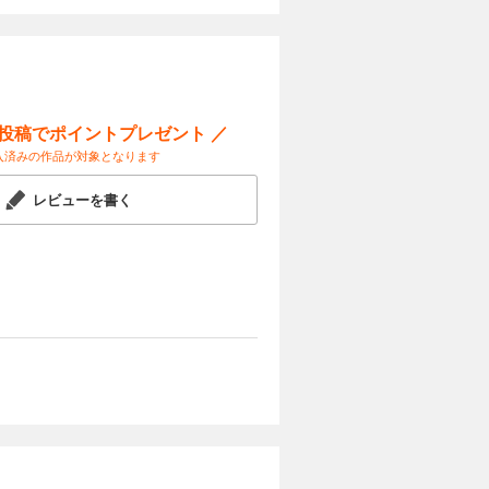
カートに入れる
試し読み
も応えるよ
い。客との
ー投稿でポイントプレゼント ／
入済みの作品が対象となります
カートに入れる
レビューを書く
試し読み
、仕事も途
態度を改め
命的な欠点
カートに入れる
試し読み
群がるホス
持つ彼女。
? 地雷女