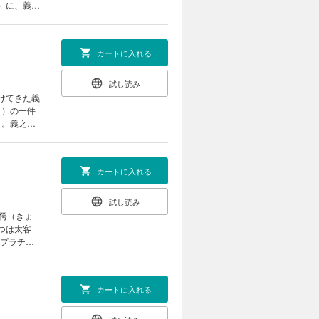
）に、義之
カートに入れる
試し読み
けてきた義
と）の一件
う。義之と
カートに入れる
試し読み
愕（きょ
つは太客
“プラチ
!! 冷静
!! 伝説
カートに入れる