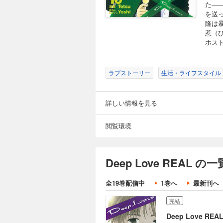
た―
を送
隆は
惹（ひ
ホスト
ラブストーリー
生活・ライフスタイル
詳しい情報を見る
閲覧環境
Deep Love REAL の一
全19巻配信中
1巻へ
最新刊へ
完結
Deep Love RE