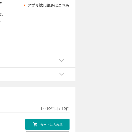
々
アプリ試し読みはこちら
、
に
、
1～10件目
/
19件
カートに入れる