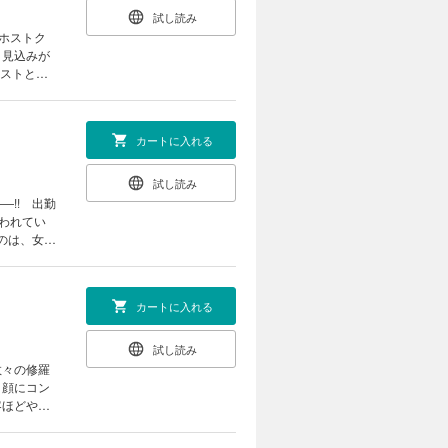
試し読み
ホストク
、見込みが
ホストとし
知るため、
カートに入れる
試し読み
!! 出勤
われてい
のは、女を
携帯小説を
カートに入れる
試し読み
数々の修羅
、顔にコン
客ほどやっ
か――!?