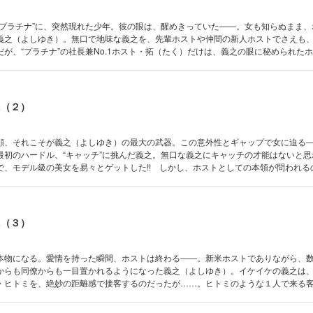
“プラチナ”に、突然現れた少年。彼の眼は、醒めきっていた――。女も知らぬまま、
義之（よしゆき）。無口で地味な義之を、先輩ホストや仲間の新人ホストでさえも
が、“プラチナ”の社長兼No.1ホスト・拓（たく）だけは、義之の眼に秘められた
いだ）していた――!! 今は亡き最愛の人が放った「汚れてる」という言葉の意味を
.1を目指す!! 伝説の携帯小説をリアルに漫画化!!
AL（２）
顔、それこそが義之（よしゆき）の最大の武器。この意外性とギャップで女に迫る――
最初のハードル、“キャッチ”に挑んだ義之。無口な義之にキャッチの才能はないと思
で、モデル級の美女を易々とゲットした!! しかし、ホストとしての本領が問われる
客、指名争い、義之に次々と訪れる試練をどう乗り越えていくのか……!? 伝説の
２巻!!
AL（３）
本物になる。愛情を持った瞬間、ホストは終わる――。新米ホストでありながら、
からも同僚からも一目置かれるようになった義之（よしゆき）。イケイケの義之は
・ヒトミを、絶妙の距離感で接客するのだったが……。ヒトミのような１人で来る
“ヤリもく（ＳＥＸ目的）”が９割以上といわれる１人客を、義之はどう攻めていくの
ルに漫画化!! 第３巻!!