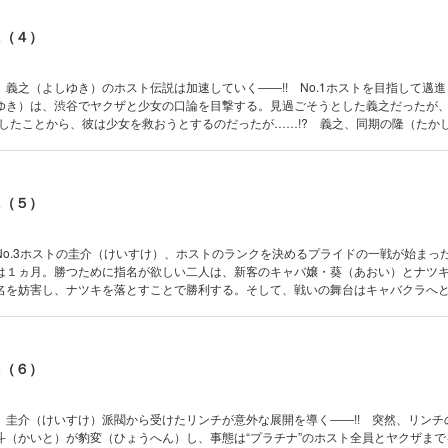
AL（４）
義之（よしゆき）のホスト伝説は加速していく――!! No.1ホストを目指して邁
ゆき）は、渋谷でヤクザと少女の口論を目撃する。見過ごそうとした義之だったが、
にしたことから、彼は少女を救おうとするのだったが……!? 義之、同期の隆（たか
でも巻き込んだヤクザとの大事件へと発展していく!! そして、“プラチナ”とヤク
説の携帯小説をリアルに漫画化!! 第４弾!!
AL（５）
No.3ホストの圭介（けいすけ）、ホストのランクを決めるプライドの一戦が始まっ
は１ヵ月。勝つために指名が欲しい二人は、新客のキャバ嬢・葵（あおい）とナツキ
名を妨害し、ナツキを落とすことで勝利する。そして、戦いの舞台はキャバクラへ
上に近づくのは、いったいどっちだ――!? 元カリスマNo.１ホスト城咲仁×Tets
をリアルに漫画化!! 第５弾!!
AL（６）
、圭介（けいすけ）派閥から受けたリンチが意外な展開を導く――!! 突然、リンチ
斗（かいと）が豹変（ひょうへん）し、事態は“プラチナ”のホスト全員とヤクザまで