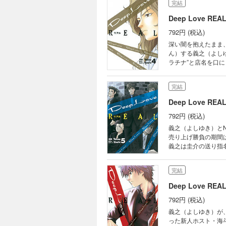
完結
Deep Love RE
792円 (税込)
深い闇を抱えたまま、
ん）する義之（よし
ラチナ”と店名を口
て社長の拓（たく）ま
明らかに――!? 伝
完結
Deep Love RE
792円 (税込)
義之（よしゆき）と
売り上げ勝負の期間
義之は圭介の送り指
た。ヒエラルキーの頂
録!! 伝説の携帯小説
完結
Deep Love RE
792円 (税込)
義之（よしゆき）が
った新人ホスト・海