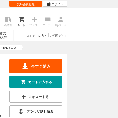
無料会員登録
ログイン
歴
My本棚
カート
フォロー
クーポン
Myページ
雑誌
はじめての方へ
ご利用ガイド
写真集
ve REAL（１０）
今すぐ購入
カートに入れる
フォローする
ブラウザ試し読み
れ