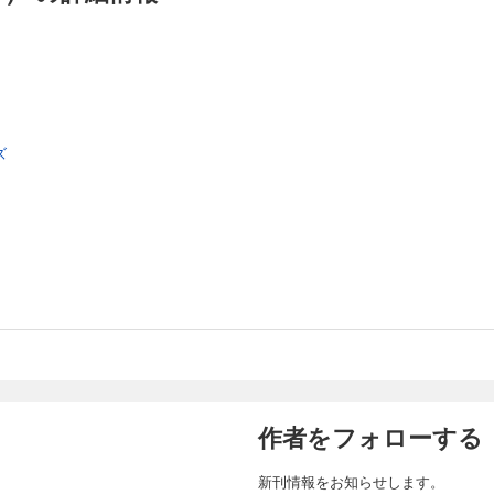
（しえん）が暴走する!! 携帯小説の金字塔『Deep Love』の超進化型!!
AL（１５）
て新人としては異例の売り上げを記録したイケ面ホスト・五奏（ごそう）。上司の義
ズ
れ、問題児・十吉（とおきち）のフォローも任される。しかし、そんな五奏を同僚
AV成金”と陰口をたたく。店内での人間関係がギクシャクし、孤立していく五奏。さ
が最悪の事態を招く!!
AL（１６）
・プラチナで、たった２ヵ月でナンバー２になった義之。自身のバースデーイベン
潮に達し、ナンバー１獲得は目前に迫っていた。しかし突如義之を激しい胸の痛み
！ かつて患った重い心臓病、そしてその生々しい手術あとに秘められた最愛の女
義之の壮絶な過去が、今、語られる！！
作者をフォローする
AL（１７）
新刊情報をお知らせします。