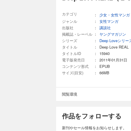
の嫉妬（しっと）と私怨
完結
カテゴリ
：
少女・女性マンガ
Deep Love RE
ジャンル
：
女性マンガ
出版社
：
講談社
792円 (税込)
掲載誌・レーベル
：
ヤングマガジン
AV女優を太客にし
シリーズ
：
Deep Loveシリー
き）にも目をかけら
は妬（ねた）み、“
タイトル
：
Deep Love REAL
ちをかけるように十吉
タイトルID
：
15940
電子版発売日
：
2011年01月31日
完結
コンテンツ形式
：
EPUB
Deep Love RE
サイズ(目安)
：
66MB
792円 (税込)
渋谷のホストクラブ
て、その勢いは最高
閲覧環境
の場に倒れてしまう
の思い出・・・・。
完結
作品をフォローする
Deep Love RE
792円 (税込)
新刊やセール情報をお知らせします。