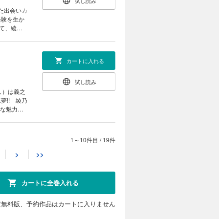
試し読み
た出会いカ
経験を生か
て、綾乃
試みるのだ
カートに入れる
試し読み
し）は義之
!! 綾乃
議な魅力に
決断とは
1～10件目
/
19件
カートに入れる
>
>>
試し読み
丁を取り出
は高まる。
カートに全巻入れる
定無料版、予約作品はカートに入りません