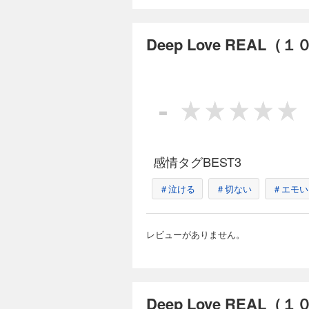
Deep Love RE
792円 (税込)
Deep Love REAL
男に逃げられ、情緒
うになる。客の私生
距離を間違えた義之。
-
完結
Deep Love RE
792円 (税込)
感情タグBEST3
気性が荒いイケメン
中で投げ出す傍若無
＃泣ける
＃切ない
るようになり義之派
＃エモい
があった！
完結
レビューがありません。
Deep Love RE
792円 (税込)
私に挿（い）れたい
トをホテルに誘い、“
Deep Love REAL
復讐のために翔（し