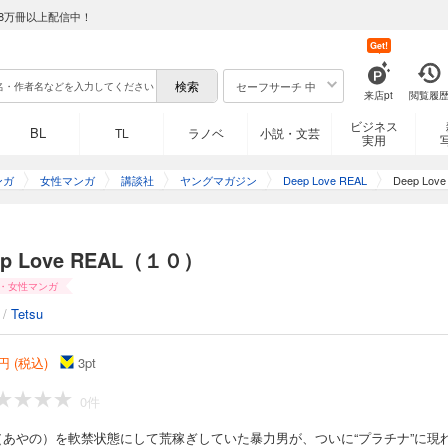
8万冊以上配信中！
Get!
セーフサーチ 中
来店pt
閲覧履
ビジネス
BL
TL
ラノベ
小説・文芸
実用
ンガ
女性マンガ
講談社
ヤングマガジン
Deep Love REAL
Deep Lo
ep Love REAL（１０）
・女性マンガ
/
Tetsu
円 (税込)
3
pt
0件
（あやの）を軟禁状態にして荒稼ぎしていた暴力男が、ついに“プラチナ”に現