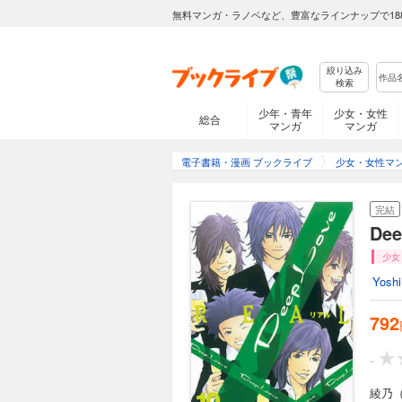
無料マンガ・ラノベなど、豊富なラインナップで18
絞り込み
検索
少年・青年
少女・女性
総合
マンガ
マンガ
電子書籍・漫画 ブックライブ
少女・女性マ
完結
De
少女
Yoshi
792
-
綾乃