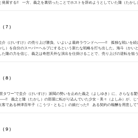
と発展する!! 一方、義之を裏切ったことでホストを辞めようとしていた隆（たかし
与える――。
AL（７）
圭介（けいすけ）の売り上げ勝負、いよいよ最終ラウンドへ――!! 孤独な戦いを続
かし）を自分のスーパーヘルプにするという新たな戦略を打ち出した。海斗（かい
した隆の力を信じ、義之は奇想天外な演出を仕掛けることで、売り上げの逆転を狙
No.1――!!
AL（８）
３世タワー”で圭介（けいすけ）派閥の勢いを止めた義之（よしゆき）に、さらなる驚
――!! 義之と隆（たかし）の部屋に転がり込んでいた少女・美々（よしみ）が、じ
太客である神津百年子（こうづ・ともこ）の娘だった!! ある契約の報酬を用意して
義之は苦渋の告白をするのだったが……!? いよいよ売り上げ順位が発表される――
色の「受け身」ホスト・秋人（あきと：Club No.1）の独占初出しインタビュー収録
画化!! 第８弾!!
AL（９）