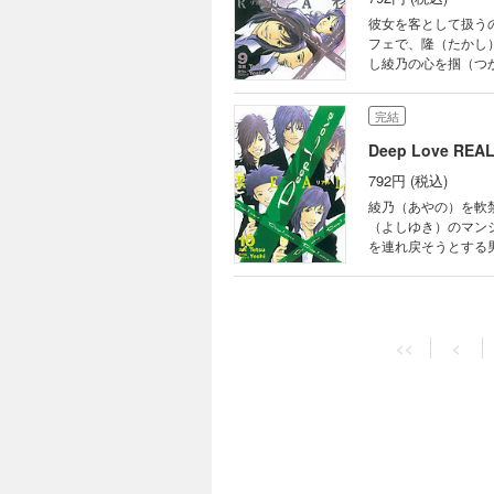
彼女を客として扱う
フェで、隆（たかし
し綾乃の心を掴（つ
が抱える心と体のキ
ったが――!?
完結
Deep Love RE
792円 (税込)
綾乃（あやの）を軟禁
（よしゆき）のマン
を連れ戻そうとする
惹（ひ）かれた綾乃が
――!? 伝説の携帯小
完結
Deep Love RE
<<
<
792円 (税込)
隆の接客を断った客
す。死んだ妹の仇と
そして客が包丁を振り
完結