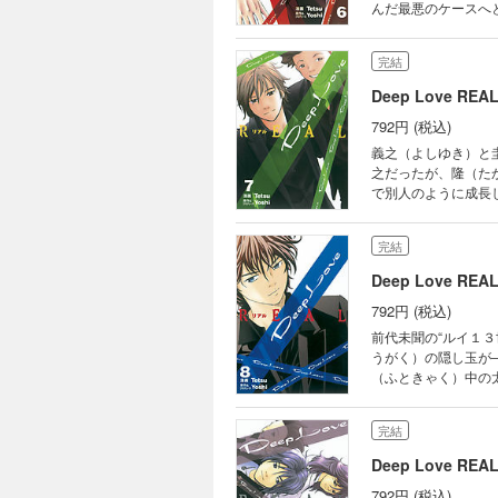
んだ最悪のケースへ
はある重要な役割を
完結
Deep Love RE
792円 (税込)
義之（よしゆき）と
之だったが、隆（た
で別人のように成長
隆の最小派閥、目指すは
完結
Deep Love RE
792円 (税込)
前代未聞の“ルイ１
うがく）の隠し玉が
（ふときゃく）中の
ナ”に現れた神津に、
と情熱を兼ね備えた異
完結
の携帯小説をリアルに漫
Deep Love RE
792円 (税込)