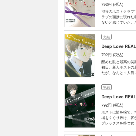
792円 (税込)
渋谷のホストクラブ
ラブの面接に現れた
ないと感じていた。だ
ての才能を見出（み
義之はこの世界でNo
完結
Deep Love RE
792円 (税込)
醒めた眼と最高の笑
初日、新人ホストの
たが、なんと１人目
入店させてから。接
リアルに漫画化!! 第
完結
Deep Love RE
792円 (税込)
ホストは情を捨て、
場をくぐり抜け、客
プレックスを持つ女
かいなものはない。
伝説の携帯小説をリア