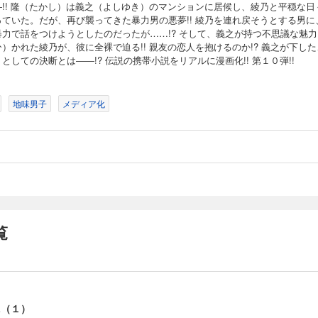
―!! 隆（たかし）は義之（よしゆき）のマンションに居候し、綾乃と平穏な日
っていた。だが、再び襲ってきた暴力男の悪夢!! 綾乃を連れ戻そうとする男に
暴力で話をつけようとしたのだったが……!? そして、義之が持つ不思議な魅力
）かれた綾乃が、彼に全裸で迫る!! 親友の恋人を抱けるのか!? 義之が下した
としての決断とは――!? 伝説の携帯小説をリアルに漫画化!! 第１０弾!!
地味男子
メディア化
覧
AL（１）