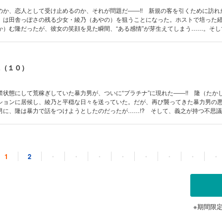
のか、恋人として受け止めるのか、それが問題だ――!! 新規の客を引くために訪れ
）は田舎っぽさの残る少女・綾乃（あやの）を狙うことになった。ホストで培った
か）む隆だったが、彼女の笑顔を見た瞬間、“ある感情”が芽生えてしまう……。そし
ズを知った隆は、義之（よしゆき）の力を借り、綾乃をある場所から救い出そうと
AL（１０）
状態にして荒稼ぎしていた暴力男が、ついに“プラチナ”に現れた――!! 隆（たか
ションに居候し、綾乃と平穏な日々を送っていた。だが、再び襲ってきた暴力男の悪夢
男に、隆は暴力で話をつけようとしたのだったが……!? そして、義之が持つ不思
、彼に全裸で迫る!! 親友の恋人を抱けるのか!? 義之が下した、ホストとしての
説をリアルに漫画化!! 第１０弾!!
AL（１１）
1
2
・
・
・
・
・
・
・
・
から指名されて勢いづく翔。本指名をとる気で席につくと、その客はバッグから包
言って客は詰め寄ってくるが、翔にはまったく身に覚えがない……。店内の緊迫感
下ろした瞬間――、悲劇が起こった!!
※期間限