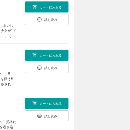
カートに入れる
試し読み
進（まいし
少女が“プ
し）、そし
ザの関係も
カートに入れる
試し読み
た――!!
を狙う!!
と移され
u頂上対談収
カートに入れる
試し読み
の主犯格だ
を巻き込