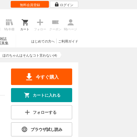
無料会員登録
ログイン
歴
My本棚
カート
フォロー
クーポン
Myページ
雑誌
はじめての方へ
ご利用ガイド
写真集
ほのちゃんはそんなコト言わない(4)
今すぐ購入
カートに入れる
フォローする
ブラウザ試し読み