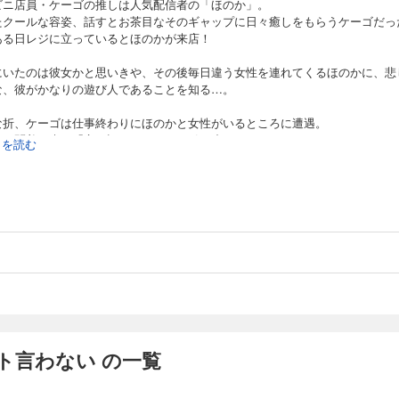
ビニ店員・ケーゴの推しは人気配信者の「ほのか」。
たクールな容姿、話すとお茶目なそのギャップに日々癒しをもらうケーゴだっ
ある日レジに立っているとほのかが来店！
にいたのは彼女かと思いきや、その後毎日違う女性を連れてくるほのかに、悲
な、彼がかなりの遊び人であることを知る…。
な折、ケーゴは仕事終わりにほのかと女性がいるところに遭遇。
ぬ一悶着の末に「言い訳させてよ」と引き止められて…！？
続きを読む
配信者×健気オタクが織りなす、初恋ロマンティック・コメディBL！
ト言わない の一覧