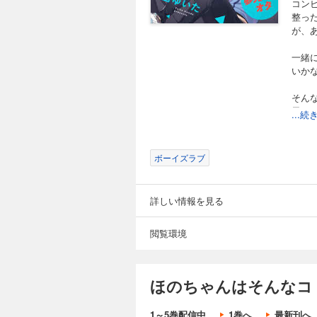
コン
整っ
が、
一緒
いか
そん
思わ
...
人気
ボーイズラブ
詳しい情報を見る
閲覧環境
ほのちゃんはそんなコ
1～5巻配信中
1巻へ
最新刊へ