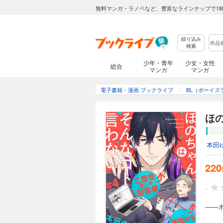
無料マンガ・ラノベなど、豊富なラインナップで18
絞り込み
検索
少年・青年
少女・女性
総合
マンガ
マンガ
電子書籍・漫画 ブックライブ
BL（ボーイズ
ほ
本田
220
-
――