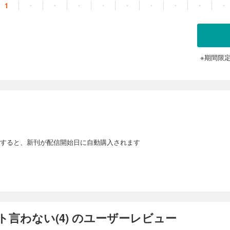
1
・
・
・
・
・
・
・
・
・
※期間限
すると、新刊が配信開始日に自動購入されます
言わない(4) のユーザーレビュー