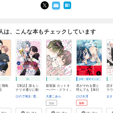
人は、こんな本もチェックしています
BL
BL
少年・青年マンガ
と飛鳥
【単話】誰もシ
新装版 カットオ
君がそれを愛と
恋す
話
ナリオ通りに動
ーバー・クライ...
呼んでも【単行
ラウ
い...
本...
【...
ひので淘汰
貴志葵
篁ふみ
大麦こあら
ひびき澪
まさ
完結
無料
し読み
試し読み
試し読み
試し読み