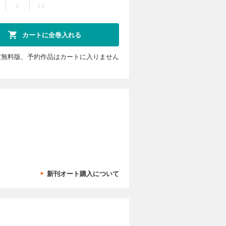
>
>>
カートに全巻入れる
定無料版、予約作品はカートに入りません
新刊オート購入について