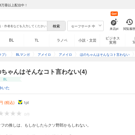
8万冊以上配信中！
Get!
セーフサーチ 中
来店pt
閲覧履
ビジネス
BL
TL
ラノベ
小説・文芸
実用
ラブ）
BLマンガ
アメイロ
アメイロ
ほのちゃんはそんなコト言わない
のちゃんはそんなコト言わない(4)
BL
ゆいた
円 (税込)
1
pt
0件
オフの推しは、もしかしたらクソ野郎かもしれない。