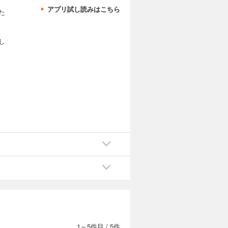
アプリ試し読みはこちら
た
し
1～5件目
/
5件