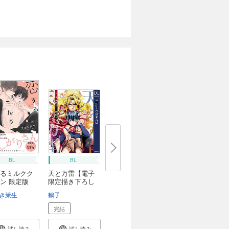
BL
BL
るミルクク
天と万雷【電子
ン 限定版
限定描き下ろし
付...
き茉生
鶴子
完結
試し読み
試し読み