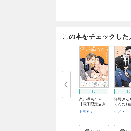
この本をチェックした
BL
BL
恋が満ちたら
怪異さん
【電子限定描き
くんのお
下ろ...
上田アキ
シズマ
試し読み
試