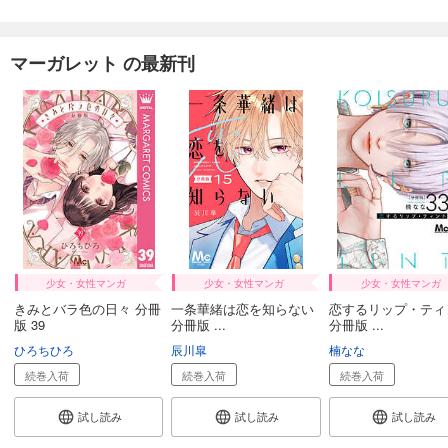
マーガレット の最新刊
少女・女性マンガ
少女・女性マンガ
少女・女性マンガ
きみとバラ色の日々 分冊
一条華緒は恋を知らない
恋するリップ・ティ
版 39
分冊版 ...
分冊版 ...
ひろちひろ
辰川皐
楠なな
続巻入荷
続巻入荷
続巻入荷
試し読み
試し読み
試し読み