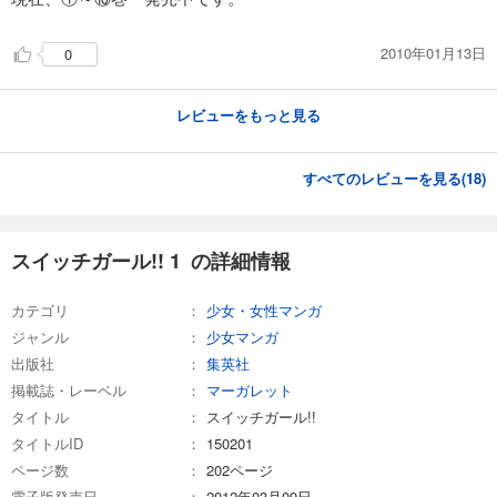
スイッチガール!! 23
2010年01月13日
0
543
円 (税込)
カート
完結
レビューをもっと見る
試し読み
あらすじを表示する
すべてのレビューを見る(
18
)
スイッチガール!! 24
543
円 (税込)
カート
完結
スイッチガール!! 1 の詳細情報
試し読み
あらすじを表示する
カテゴリ
少女・女性マンガ
ジャンル
少女マンガ
スイッチガール!! 25
出版社
集英社
543
円 (税込)
掲載誌・レーベル
マーガレット
カート
完結
タイトル
スイッチガール!!
タイトルID
150201
試し読み
あらすじを表示する
ページ数
202ページ
電子版発売日
2012年03月09日