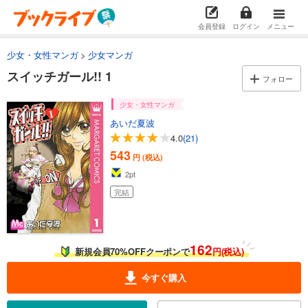
会員登録
ログイン
メニュー
少女・女性マンガ
少女マンガ
スイッチガール!! 1
フォロー
少女・女性マンガ
あいだ夏波
4.0
(21)
543
円 (税込)
2
pt
完結
162
新規会員70%OFFクーポンで
円(税込)
今すぐ購入