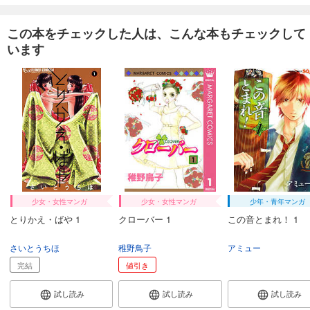
この本をチェックした人は、こんな本もチェックして
います
少女・女性マンガ
少女・女性マンガ
少年・青年マンガ
とりかえ・ばや 1
クローバー 1
この音とまれ！ 1
さいとうちほ
稚野鳥子
アミュー
完結
値引き
試し読み
試し読み
試し読み