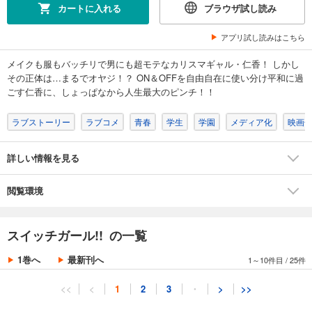
カートに入れる
ブラウザ試し読み
アプリ試し読みはこちら
メイクも服もバッチリで男にも超モテなカリスマギャル・仁香！ しかし
その正体は…まるでオヤジ！？ ON＆OFFを自由自在に使い分け平和に過
ごす仁香に、しょっぱなから人生最大のピンチ！！
ラブストーリー
ラブコメ
青春
学生
学園
メディア化
映画
詳しい情報を見る
閲覧環境
スイッチガール!! の一覧
1巻へ
最新刊へ
1～10件目
/
25件
<<
<
1
2
3
・
>
>>