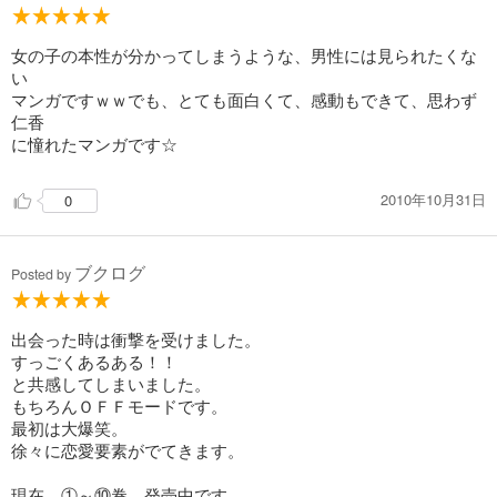
あらすじを表示する
スイッチガール!! 20
女の子の本性が分かってしまうような、男性には見られたくな
い
543
円 (税込)
カート
マンガですｗｗでも、とても面白くて、感動もできて、思わず
完結
仁香
に憧れたマンガです☆
試し読み
あらすじを表示する
2010年10月31日
0
スイッチガール!! 21
543
円 (税込)
カート
ブクログ
Posted by
完結
試し読み
あらすじを表示する
出会った時は衝撃を受けました。
すっごくあるある！！
スイッチガール!! 22
と共感してしまいました。
543
円 (税込)
もちろんＯＦＦモードです。
カート
最初は大爆笑。
完結
徐々に恋愛要素がでてきます。
試し読み
あらすじを表示する
現在、①～⑩巻 発売中です。