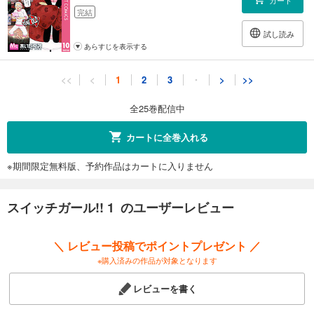
完結
試し読み
あらすじを表示する
スイッチガール!! 11
<<
<
1
2
3
・
>
>>
543
円 (税込)
カート
全25巻配信中
完結
試し読み
カートに全巻入れる
あらすじを表示する
※期間限定無料版、予約作品はカートに入りません
スイッチガール!! 12
543
円 (税込)
カート
スイッチガール!! 1 のユーザーレビュー
完結
試し読み
＼ レビュー投稿でポイントプレゼント ／
あらすじを表示する
※購入済みの作品が対象となります
スイッチガール!! 13
レビューを書く
543
円 (税込)
カート
完結