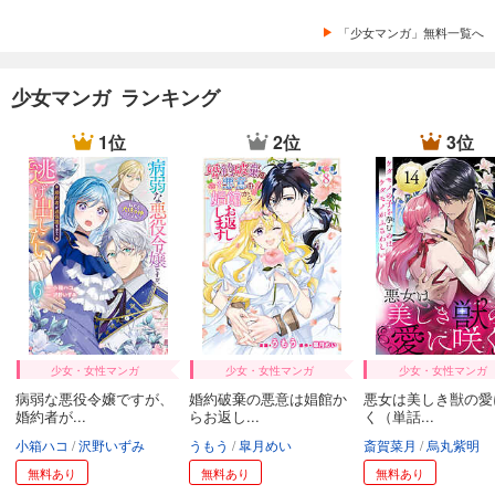
「少女マンガ」無料一覧へ
少女マンガ ランキング
1位
2位
3位
少女・女性マンガ
少女・女性マンガ
少女・女性マンガ
病弱な悪役令嬢ですが、
婚約破棄の悪意は娼館か
悪女は美しき獣の愛
婚約者が...
らお返し...
く（単話...
小箱ハコ
沢野いずみ
うもう
皐月めい
斎賀菜月
烏丸紫明
無料あり
無料あり
無料あり