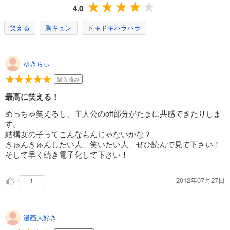
4.0
試し読み
あらすじを表示する
笑える
胸キュン
ドキドキハラハラ
スイッチガール!! 14
543
円 (税込)
ゆきちぃ
カート
完結
購入済み
試し読み
最高に笑える！
あらすじを表示する
めっちゃ笑えるし、主人公のoff部分がたまに共感できたりしま
スイッチガール!! 15
す。
543
円 (税込)
結構女の子ってこんなもんじゃないかな？
カート
きゅんきゅんしたい人、笑いたい人、ぜひ読んで見て下さい！
完結
そして早く続き電子化して下さい！
試し読み
あらすじを表示する
2012年07月27日
1
スイッチガール!! 16
543
円 (税込)
カート
漫画大好き
完結