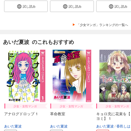
試し読み
試し読み
試し読み
「少女マンガ」ランキングの一覧へ
あいだ夏波 のこれもおすすめ
少女・女性マンガ
少女・女性マンガ
少女・女性マンガ
アナログドロップ 1
革命教室
キョロ充に花束を【
ヨミ】 1
あいだ夏波
あいだ夏波
あいだ夏波
香邑しは