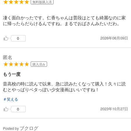
無料版購入済
試し読み
あらすじを表示する
凄く面白かったです。仁香ちゃんは普段はとても綺麗なのに家
スイッチガール!! 17
に帰ったらだらけるんですね。まるでおばさんみたいだわ。
543
円 (税込)
カート
完結
2026年06月09日
0
試し読み
あらすじを表示する
匿名
スイッチガール!! 18
購入済み
543
円 (税込)
カート
もう一度
完結
昔高校の時に読んで以来、急に読みたくなって購入！久々に読
試し読み
むとやっぱりベタっぽい少女漫画はいいですね！
あらすじを表示する
＃笑える
スイッチガール!! 19
2023年10月27日
0
543
円 (税込)
カート
完結
ブクログ
Posted by
試し読み