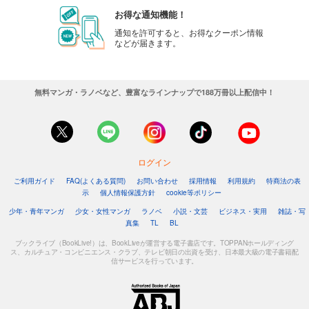
お得な通知機能！
通知を許可すると、お得なクーポン情報
などが届きます。
無料マンガ・ラノベなど、豊富なラインナップで188万冊以上配信中！
ログイン
ご利用ガイド
FAQ(よくある質問)
お問い合わせ
採用情報
利用規約
特商法の表
示
個人情報保護方針
cookie等ポリシー
少年・青年マンガ
少女・女性マンガ
ラノベ
小説・文芸
ビジネス・実用
雑誌・写
真集
TL
BL
ブックライブ（BookLive!）は、BookLiveが運営する電子書店です。TOPPANホールディング
ス、カルチュア・コンビニエンス・クラブ、テレビ朝日の出資を受け、日本最大級の電子書籍配
信サービスを行っています。