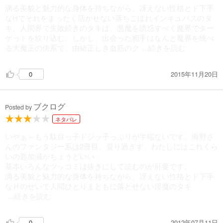
滴る美貌と魅力的な身体を持ちながら、冴えない性格とド下手
なHでそれをまったく活かせない落ちこぼれインキュバスのタ
キ。人間界で失敗続きのタキは、悪魔を誘惑すべく魔界でター
ゲっトを絞り込む。しかし、出会った相手はなんと魔界を統べ
る大魔王の傍系で、由緒正しき血筋のク
...続きを読む
2015年11月20日
0
ブクログ
Posted by
ネタバレ
いやぁ～もう駄目っ子ドジッ子っぷりが半端ないです。海野さ
んのファンタジー系は2冊目。凝り過ぎず、わたしにはこれくら
いの匙加減がちょうどいい。
基本いろんなツッコミは抜きにして読むのが肝要です。
滴る美貌と魅力的な身体を持ちながら、冴えない性格とド下手
なＨのせいで人間ひとりまともに落とせない淫魔のタキ
...続きを読む
2012年07月11日
0