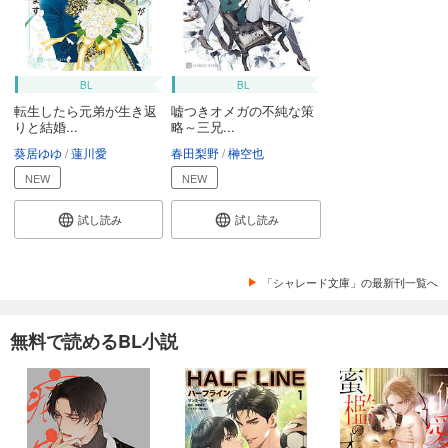
BL
BL
転生したら元弟が生き返
嘘つきオメガの不純な策
りと結婚...
略～三兄...
葵居ゆゆ
蓮川愛
春田梨野
榊空也
NEW
NEW
試し読み
試し読み
「シャレード文庫」の最新刊一覧へ
無料で読めるBL小説