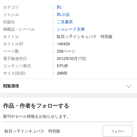
カテゴリ
BL
ジャンル
BL小説
出版社
二見書房
掲載誌・レーベル
シャレード文庫
タイトル
駄目ッ子インキュバス 特別版
タイトルID
146429
ページ数
258ページ
電子版発売日
2012年02月17日
コンテンツ形式
EPUB
サイズ(目安)
28MB
閲覧環境
作品・作者をフォローする
新刊やセール情報をお知らせします。
駄目ッ子インキュバス 特別版
フォロー