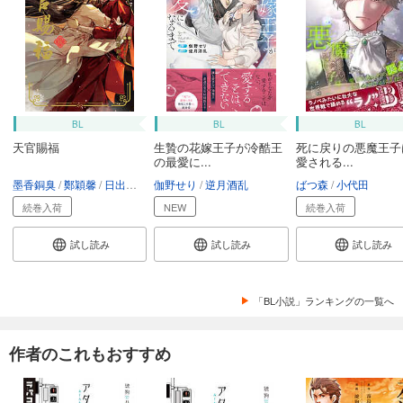
BL
BL
BL
天官賜福
生贄の花嫁王子が冷酷王
死に戻りの悪魔王子
の最愛に...
愛される...
墨香銅臭
鄭穎馨
日出的小太陽
伽野せり
逆月酒乱
ばつ森
小代田
続巻入荷
NEW
続巻入荷
試し読み
試し読み
試し読み
「BL小説」ランキングの一覧へ
作者のこれもおすすめ