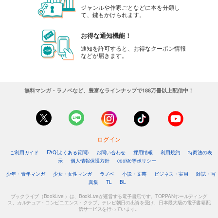
ジャンルや作家ごとなどに本を分類し
て、鍵もかけられます。
お得な通知機能！
通知を許可すると、お得なクーポン情報
などが届きます。
無料マンガ・ラノベなど、豊富なラインナップで188万冊以上配信中！
ログイン
ご利用ガイド
FAQ(よくある質問)
お問い合わせ
採用情報
利用規約
特商法の表
示
個人情報保護方針
cookie等ポリシー
少年・青年マンガ
少女・女性マンガ
ラノベ
小説・文芸
ビジネス・実用
雑誌・写
真集
TL
BL
ブックライブ（BookLive!）は、BookLiveが運営する電子書店です。TOPPANホールディング
ス、カルチュア・コンビニエンス・クラブ、テレビ朝日の出資を受け、日本最大級の電子書籍配
信サービスを行っています。