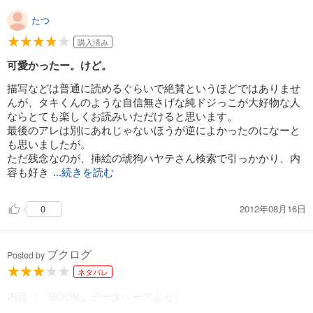
たつ
購入済み
可愛かったー。けど。
描写などは普通に読めるぐらいで絶賛というほどではありませ
んが、タキくんのような自信無さげな純ドジっこが大好物な人
ならとても楽しくお読みいただけると思います。
最後のアレは別にあれじゃないほうが逆によかったのになーと
も思いましたが。
ただ残念なのが、挿絵の琥狗ハヤテさん検索で引っかかり、内
容も好き
...続きを読む
2012年08月16日
0
ブクログ
Posted by
ネタバレ
内容（「BOOK」データベースより）