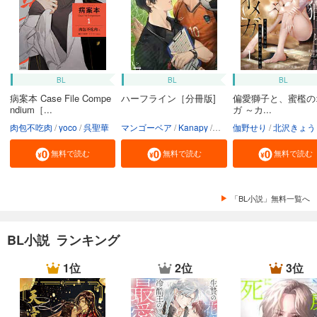
BL
BL
BL
病案本 Case File Compe
ハーフライン［分冊版]
偏愛獅子と、蜜檻の
ndium［...
ガ ～カ...
肉包不吃肉
yoco
呉聖華
マンゴーベア
Kanapy
加藤智子
伽野せり
北沢きょう
無料で読む
無料で読む
無料で読む
「BL小説」無料一覧へ
BL小説 ランキング
1位
2位
3位