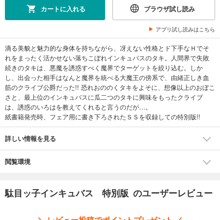
カートに入れる
ブラウザ試し読み
アプリ試し読みはこちら
滴る美貌と魅力的な身体を持ちながら、冴えない性格とド下手なＨでそ
れをまったく活かせない落ちこぼれインキュバスのタキ。人間界で失敗
続きのタキは、悪魔を誘惑すべく魔界でターゲットを絞り込む。しか
し、出会った相手はなんと魔界を統べる大魔王の傍系で、由緒正しき血
筋のクライブ公爵だった!! 恐れおののくタキをよそに、想像以上のおぼこ
さと、最上位のインキュバスに瓜二つのタキに興味をもったクライブ
は、誘惑のいろはを教えてくれると言うのだが…。
紙書籍発売時、フェア用に書き下ろされたＳＳを収録しての特別版!!
詳しい情報を見る
閲覧環境
駄目ッ子インキュバス 特別版 のユーザーレビュー
＼ レビュー投稿でポイントプレゼント ／