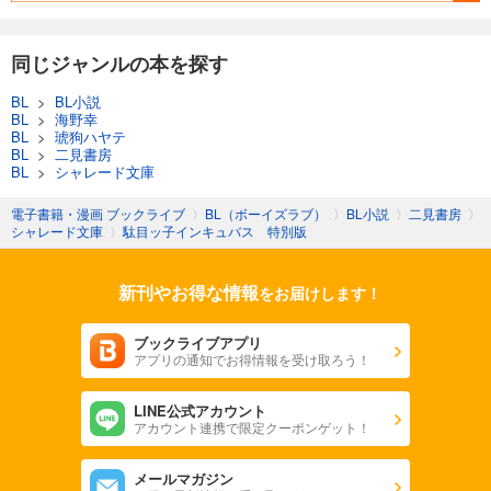
同じジャンルの本を探す
BL
>
BL小説
BL
>
海野幸
BL
>
琥狗ハヤテ
BL
>
二見書房
BL
>
シャレード文庫
電子書籍・漫画 ブックライブ
〉
BL（ボーイズラブ）
〉
BL小説
〉
二見書房
〉
シャレード文庫
〉
駄目ッ子インキュバス 特別版
新刊やお得な情報
をお届けします！
ブックライブアプリ
アプリの通知でお得情報を受け取ろう！
LINE公式アカウント
アカウント連携で限定クーポンゲット！
メールマガジン