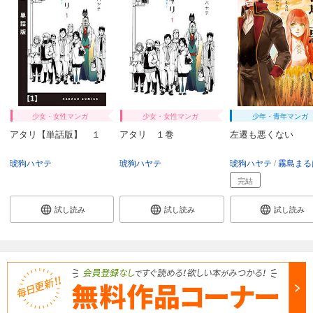
少女・女性マンガ
少女・女性マンガ
少年・青年マンガ
アタリ【単話版】 １
アタリ １巻
左遷も悪くない
琥狗ハヤテ
琥狗ハヤテ
琥狗ハヤテ
霧島まる
完結
試し読み
試し読み
試し読み