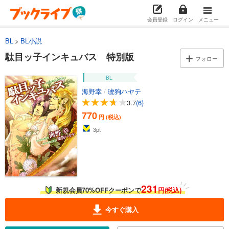
会員登録
ログイン
メニュー
BL
BL小説
駄目ッ子インキュバス 特別版
フォロー
BL
海野幸
/
琥狗ハヤテ
3.7
(6)
770
円 (税込)
3
pt
231
新規会員70%OFFクーポンで
円(税込)
今すぐ購入