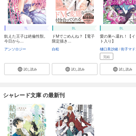
TL
BL
BL
飢えた王子は絶倫性獣。
ドMでごめんね？【電子
愛の巣へ還れ！【イ
今日から...
限定描き...
ト入り】
アンソロジー
白松
樋口美沙緒
街子マド
完結
試し読み
試し読み
試し読み
シャレード文庫 の最新刊