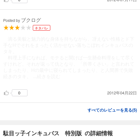
ブクログ
Posted by
ネタバレ
滴る美貌と魅力的な身体を持ちながら、冴えない性格とド下
手なHでそれをまったく活かせない落ちこぼれインキュバスの
タキ。
料理上手になれば、モテると聞けば一生懸命料理をして尽く
すけれど、それが返って仇となり、「所帯くさい」と言われて
しまったり、Hの最中に寝られてしまったり、と人間界で失敗
続きのタキ。
...続きを読む
2012年04月22日
0
すべてのレビューを見る(
5
)
駄目ッ子インキュバス 特別版 の詳細情報