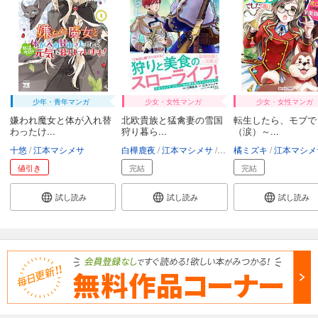
少年・青年マンガ
少女・女性マンガ
少女・女性マンガ
嫌われ魔女と体が入れ替
北欧貴族と猛禽妻の雪国
転生したら、モブで
わったけ...
狩り暮ら...
（涙）～...
十悠
江本マシメサ
白樺鹿夜
江本マシメサ
あかねこ
橘ミズキ
江本マシメ
値引き
完結
完結
試し読み
試し読み
試し読み