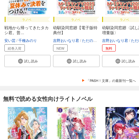
ラノベ
ラノベ
ラノベ
戦地から帰ってきたタカ
幼馴染同窓廻【電子版特
幼馴染同窓廻〈試し
シ君。普...
典付】
増量版〉
安い芸
千種みのり
吉野おいなり君
ただのゆきこ
吉野おいなり君
ただのゆ
続巻入荷
NEW
無料
試し読み
試し読み
試し読み
「PASH！文庫」の最新刊一覧へ
無料で読める女性向けライトノベル