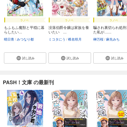
ラノベ
ラノベ
ラノベ
もふもふ魔獣と平穏に暮
没落伯爵令嬢は家族を養
騙され裏切られ処刑
らしたい...
いたい ...
た私が…...
晴日青
みつなり都
ミコタにう
椎名咲月
榊万桜
麻先みち
試し読み
試し読み
試し読み
PASH！文庫 の最新刊