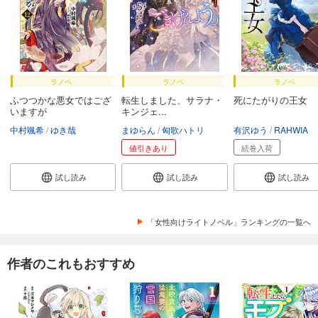
ラノベ
ラノベ
ラノベ
ふつつかな悪女ではござ
転生しました、サラナ・
死にたがりの王女
いますが
キンジェ...
中村颯希
ゆき哉
まゆらん
匈歌ハトリ
有沢ゆう
RAHWIA
値引きあり
続巻入荷
試し読み
試し読み
試し読み
「女性向けライトノベル」ランキングの一覧へ
作者のこれもおすすめ