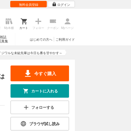
無料会員登録
ログイン
歴
My本棚
カート
フォロー
クーポン
Myページ
雑誌
はじめての方へ
ご利用ガイド
写真集
イジワルな未紘先輩は今日も番を甘やかす～
今すぐ購入
は
カートに入れる
フォローする
ブラウザ試し読み