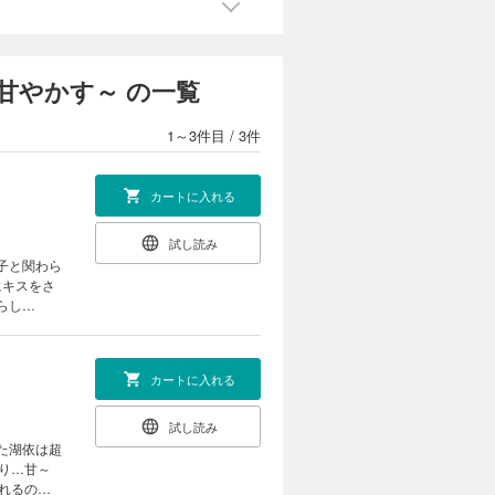
甘やかす～ の一覧
1～3件目
/
3件
カートに入れる
試し読み
にキスをさ
カートに入れる
試し読み
り…甘～
れるのか