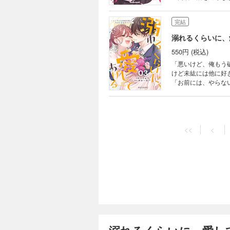
も…とちょっぴり不安な気持ちもあって――!? 
してきたり…何やら
完結
して甘くて激しいキスを落としてきて――!? ◆◆◆ 
なす極甘ラブ第2巻！ (
溺れるくらいに、
複購入にご注意くださ
550円 (税込)
「悪いけど、俺もう破裂寸前だから
けど未紘には他に好きな人がいるみたいで――。 
「お前には、やらない
紘の重すぎる愛が大爆
vol.132、136
<<
<