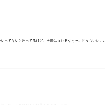
会いってないと思ってるけど、実際は憧れるなぁ〜。甘々もいい。
、読んでくうちになんか馴染んできましたw