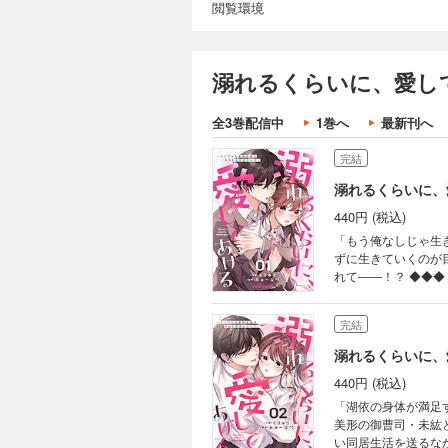
閲覧環境
溺れるくらいに、愛し
全3巻配信中
1巻へ
最新刊へ
完結
溺れるくらいに、
440円 (税込)
「もう俺なしじゃ生きていけないね」 ◆◆◆ 小さい頃から男
ずに生きていくのが
れて――！？ ◆◆◆ 振りほどきたいのになぜか体が反応してしまう湖依。それにはある「秘密」があるらし
く……。そしてその「秘密」のせ
愛される！極甘同居生活スタート！ (この作品は電子コミック誌noicomi
完結
ます。重複購入にご
溺れるくらいに、
440円 (税込)
「湖依の身体が満足するまでずっと甘いこ
美形の御曹司・未紘
い同居生活を送るな