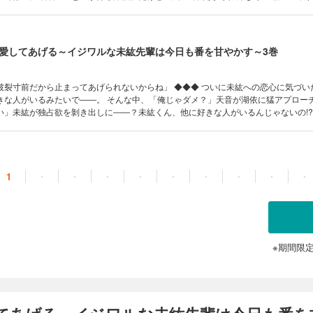
そんな中、未紘の幼なじみ・天音が湖依をデートに誘ったり、ハグ
湖依に気がある様子。なかなか断り切れない湖依に対して独占欲強めの未紘は“お仕置
2人の関係はより深く、甘くなっていく――“運命の番”が織り
この作品は電子コミック誌noicomi vol.106、116、120、124、128に収録され
愛してあげる～イジワルな未紘先輩は今日も番を甘やかす～3巻
い)
止まってあげられないからね」 ◆◆◆ ついに未紘への恋心に気づいた湖依。だ
そんな中、「俺じゃダメ？」天音が湖依に猛アプローチ!? すると
」未紘が独占欲を剝き出しに――？未紘くん、他に好きな人がいるんじゃないの!? ◆◆◆ 
発!?“運命の番”が織りなす極甘ラブ、感動の最終巻！(この作品は電子コミック誌noic
、140、144、148に収録されています。重複購入にご注意ください)
1
・
・
・
・
・
・
・
・
・
※期間限