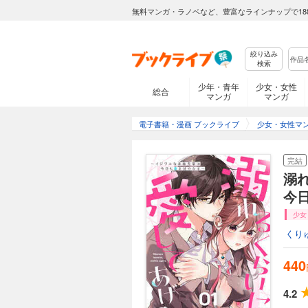
無料マンガ・ラノベなど、豊富なラインナップで18
絞り込み
検索
少年・青年
少女・女性
総合
マンガ
マンガ
電子書籍・漫画 ブックライブ
少女・女性マ
完結
溺
今
少女
くり
440
4.2