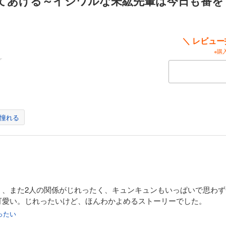
てあげる～イジワルな未紘先輩は今日も番を甘
＼ レビュ
※購
憧れる
く、また2人の関係がじれったく、キュンキュンもいっぱいで思わ
可愛い。じれったいけど、ほんわかよめるストーリーでした。
ったい