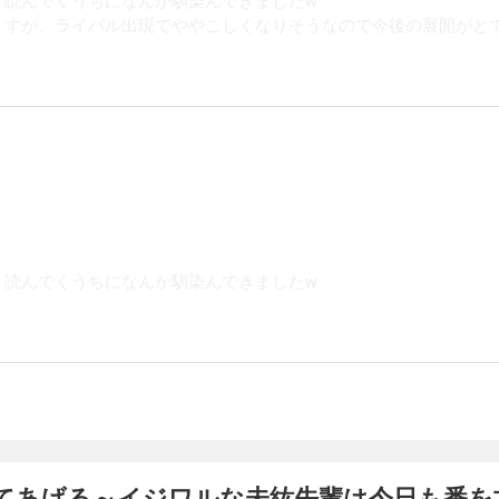
すが、ライバル出現でややこしくなりそうなので今後の展開がとても楽
、読んでくうちになんか馴染んできましたw
てあげる～イジワルな未紘先輩は今日も番を甘