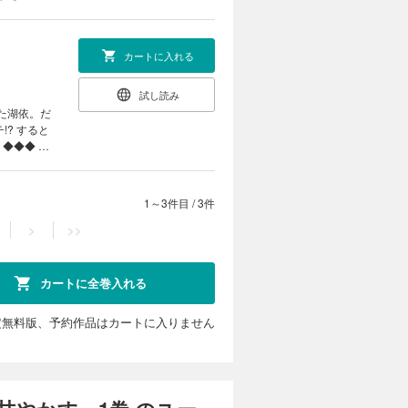
き”と称
カートに入れる
ています。重
試し読み
未
omi
1～3件目
/
3件
>
>>
カートに全巻入れる
定無料版、予約作品はカートに入りません