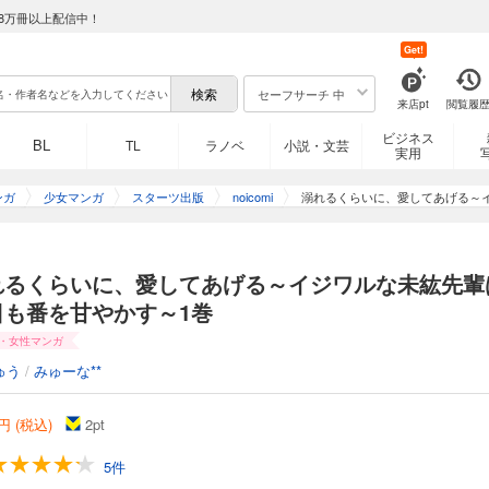
8万冊以上配信中！
Get!
セーフサーチ 中
来店pt
閲覧履
ビジネス
BL
TL
ラノベ
小説・文芸
実用
ンガ
少女マンガ
スターツ出版
noicomi
溺れるくらいに、愛してあげる～
れるくらいに、愛してあげる～イジワルな未紘先輩
日も番を甘やかす～1巻
・女性マンガ
ゅう
/
みゅーな**
円 (税込)
2
pt
5件