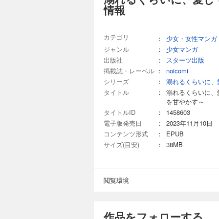
情報
カテゴリ
：
少女・女性マンガ
ジャンル
：
少女マンガ
出版社
：
スターツ出版
掲載誌・レーベル
：
noicomi
シリーズ
：
溺れるくらいに、
タイトル
：
溺れるくらいに、
を甘やかす～
タイトルID
：
1458603
電子版発売日
：
2023年11月10日
コンテンツ形式
：
EPUB
サイズ(目安)
：
38MB
閲覧環境
作品をフォローする