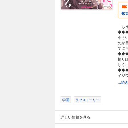
40
「も
◆◆
小さ
のが
てに
◆◆
振り
しく
◆◆
イジ
(この
...
重複
学園
ラブストーリー
詳しい情報を見る