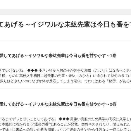
てあげる～イジワルな未紘先輩は今日も番を
愛してあげる～イジワルな未紘先輩は今日も番を甘やかす～1巻
の子が苦手な湖依（こより）はなるべく男子と関わら
目標。なのに高校入学初日に超美形の先輩・未紘（みひろ）に迫られて挙句の果て
いで未紘と同居を始めることに――！ ◆◆◆ イジワルな未紘先輩に朝から夜まで
 vol.90、93、96、99、102に収録されてい
注意ください)
愛してあげる～イジワルな未紘先輩は今日も番を甘やかす～2巻
としてあげる」 ◆◆◆ 男嫌い克服のため共学の高校に入学した湖依は超
と本能的に惹かれ合う“運命の番”であることが発覚。突然キスされたり、甘えられた
かで徐々に未紘への想いが募る湖依。だけど“運命の番”だから仕方なく一緒にいてく