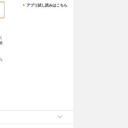
アプリ試し読みはこちら
く
果
ら
。