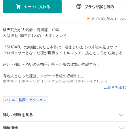
カートに入れる
ブラウザ試し読み
アプリ試し読みはこちら
破天荒だが人気者・石川凜、19歳。
人は彼を100年に1人の「天才」という。
『SUGAR』の続編にあたる本作は、凄まじいまでの才能を見せつけ
プロボクサーとなった凜が世界タイトルマッチに挑むところから始まる
――。
速い・強い・巧いの三拍子が揃った凜の攻撃が炸裂する!!
有名人となった凜は、スポーツ番組の収録中に、
世界ライト級チャンピオンの立石譲司を殴り失神させてしまう――
そこから凜と譲司の因縁が始まり、ついにはリングの上で決着をつける
...続きを読む
ことになる。
バトル・格闘・アクション
■目次■
14発目 「ＷＯＷ 僕らの見ている風景」
詳しい情報を見る
15発目 「その温もりに用はない」
16発目 「庭付き一戸建て、玄関はロープ」
17発目 「データ、ヒゲ面、拙攻、黙考」
閲覧環境