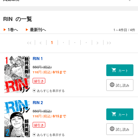
18発目 「ズリネタ! ヒゲかボイン」
RIN の一覧
1巻へ
最新刊へ
1～4件目
/
4件
<<
<
1
・
・
・
>
>>
RIN 1
550円 (税込)
カート
円 (税込)
8/15まで
110
値引き
試し読み
あらすじを表示する
RIN 2
550円 (税込)
カート
円 (税込)
8/15まで
110
値引き
試し読み
あらすじを表示する