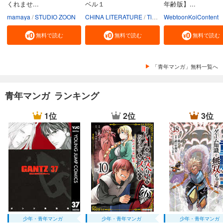
くれませ...
ベル１
年齢版】...
mamaya
STUDIO ZOON
CHINA LITERATURE
Tiankongshu Mangongchang
WebtoonKoiContent
無料で読む
無料で読む
無料で読む
「青年マンガ」無料一覧へ
青年マンガ ランキング
1位
2位
3位
少年・青年マンガ
少年・青年マンガ
少年・青年マンガ