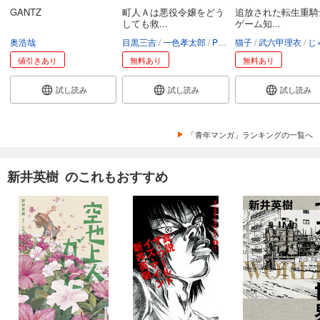
GANTZ
町人Ａは悪役令嬢をどう
追放された転生重騎
しても救...
ゲーム知...
奥浩哉
目黒三吉
一色孝太郎
Parum
猫子
武六甲理衣
じゃい
値引きあり
無料あり
無料あり
試し読み
試し読み
試し読み
「青年マンガ」ランキングの一覧へ
新井英樹 のこれもおすすめ