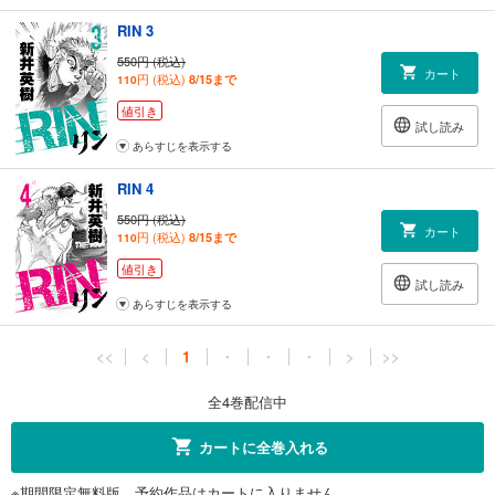
RIN 3
550円 (税込)
カート
円 (税込)
8/15まで
110
値引き
試し読み
あらすじを表示する
RIN 4
550円 (税込)
カート
円 (税込)
8/15まで
110
値引き
試し読み
あらすじを表示する
<<
<
1
・
・
・
>
>>
全4巻配信中
カートに全巻入れる
※期間限定無料版、予約作品はカートに入りません