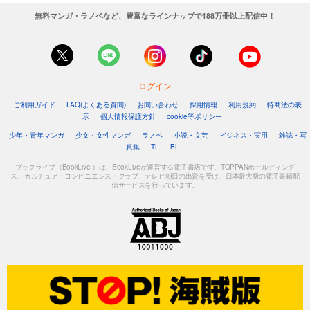
無料マンガ・ラノベなど、豊富なラインナップで188万冊以上配信中！
ログイン
ご利用ガイド
FAQ(よくある質問)
お問い合わせ
採用情報
利用規約
特商法の表
示
個人情報保護方針
cookie等ポリシー
少年・青年マンガ
少女・女性マンガ
ラノベ
小説・文芸
ビジネス・実用
雑誌・写
真集
TL
BL
ブックライブ（BookLive!）は、BookLiveが運営する電子書店です。TOPPANホールディング
ス、カルチュア・コンビニエンス・クラブ、テレビ朝日の出資を受け、日本最大級の電子書籍配
信サービスを行っています。