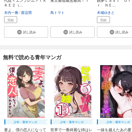
代紋＜エンブレム＞ＴＡ
東京最低最悪最高！ 1
銃夢Ｌａｓｔ Ｏｒ
ＫＥ２（...
ｒ ＮＥ...
木内一雅
渡辺潤
鳥トマト
木城ゆきと
完結
完結
試し読み
試し読み
試し読み
無料で読める青年マンガ
少年・青年マンガ
少年・青年マンガ
少年・青年マンガ
妻よ、僕の恋人になって
世界で一番綺麗な姉はレ
一線を越えたあの夏