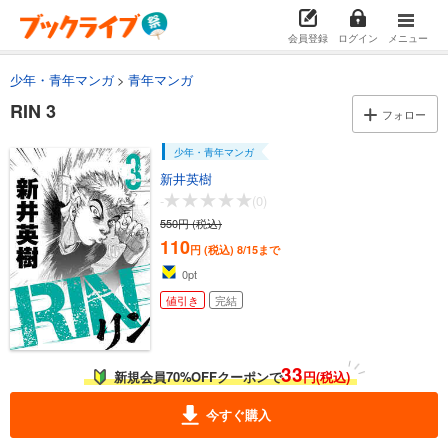
会員登録
ログイン
メニュー
少年・青年マンガ
青年マンガ
RIN 3
フォロー
少年・青年マンガ
新井英樹
-
(0)
550円 (税込)
110
円 (税込)
8/15まで
0
pt
値引き
完結
33
新規会員70%OFFクーポンで
円(税込)
今すぐ購入