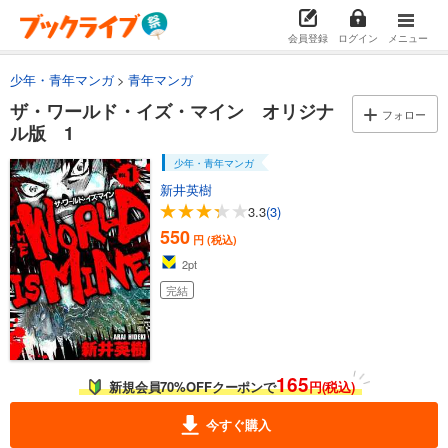
会員登録
ログイン
メニュー
少年・青年マンガ
青年マンガ
ザ・ワールド・イズ・マイン オリジナ
フォロー
ル版 1
少年・青年マンガ
新井英樹
3.3
(3)
550
円 (税込)
2
pt
完結
165
新規会員70%OFFクーポンで
円(税込)
今すぐ購入