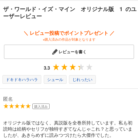
550
円 (税込)
カート
ザ・ワールド・イズ・マイン オリジナル版 1 のユ
完結
ーザーレビュー
試し読み
あらすじを表示する
＼ レビュー投稿でポイントプレゼント ／
ザ・ワールド・イズ・マイン オリジナル版 13
※購入済みの作品が対象となります
550
円 (税込)
カート
レビューを書く
完結
試し読み
3.3
あらすじを表示する
ドキドキハラハラ
シュール
じれったい
ザ・ワールド・イズ・マイン オリジナル版 14
550
円 (税込)
カート
匿名
完結
購入済み
試し読み
あらすじを表示する
オリジナル版ではなく、真説版を全巻所持しています。私も初
読時は絵柄やセリフが独特すぎてなんじゃこれ？と思っていま
したが、あきらめずに読みつづけたら大傑作でした。