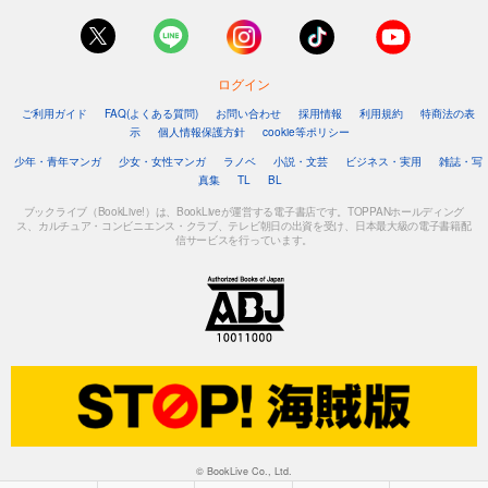
ログイン
ご利用ガイド
FAQ(よくある質問)
お問い合わせ
採用情報
利用規約
特商法の表
示
個人情報保護方針
cookie等ポリシー
少年・青年マンガ
少女・女性マンガ
ラノベ
小説・文芸
ビジネス・実用
雑誌・写
真集
TL
BL
ブックライブ（BookLive!）は、BookLiveが運営する電子書店です。TOPPANホールディング
ス、カルチュア・コンビニエンス・クラブ、テレビ朝日の出資を受け、日本最大級の電子書籍配
信サービスを行っています。
© BookLive Co., Ltd.