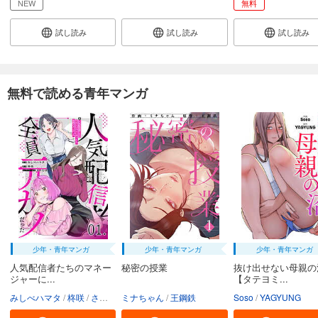
NEW
無料
試し読み
試し読み
試し読み
無料で読める青年マンガ
少年・青年マンガ
少年・青年マンガ
少年・青年マンガ
人気配信者たちのマネー
秘密の授業
抜け出せない母親の
ジャーに...
【タテヨミ...
みしべハマタ
柊咲
さかむけ
ミナちゃん
王鋼鉄
Soso
YAGYUNG