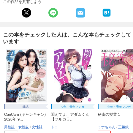
この作品を共有しよう
この本をチェックした人は、こんな本もチェックして
います
雑誌
少年・青年マンガ
少年・青年マンガ
CanCam (キャンキャン)
悶えてよ、アダムくん
秘密の授業１
2026年 9...
【フルカラ...
男性誌・女性誌
女性誌
トヨ
ミナちゃん
王鋼鉄