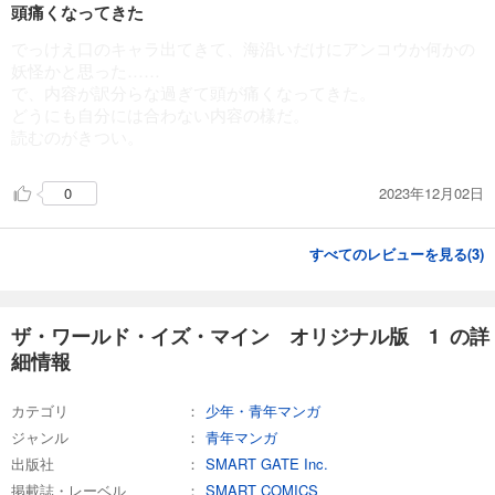
頭痛くなってきた
でっけえ口のキャラ出てきて、海沿いだけにアンコウか何かの
妖怪かと思った……
で、内容が訳分らな過ぎて頭が痛くなってきた。
どうにも自分には合わない内容の様だ。
読むのがきつい。
2023年12月02日
0
すべてのレビューを見る(
3
)
ザ・ワールド・イズ・マイン オリジナル版 1 の詳
細情報
カテゴリ
少年・青年マンガ
ジャンル
青年マンガ
出版社
SMART GATE Inc.
掲載誌・レーベル
SMART COMICS