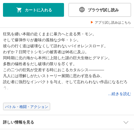
カートに入れる
ブラウザ試し読み
アプリ試し読みはこちら
狂気を纏い本能の赴くままに暴力へと走る男・モン。
そして爆弾作りが趣味の孤独な少年・トシ。
彼らの行く道は破壊なくして語れないバイオレンスロード。
わずか７日間でトシモンの被害者は96名に及ぶ。
同時期に北の海から本州に上陸した謎の巨大生物ヒグマドン。
多数の犠牲者をだし破壊の限りを尽くす。
この二つの狂気が交差する時におこるカタルシス――――
凡人には理解しがたいストーリー展開に思わず息を呑み、
読む者に強烈なインパクトを与え、そして忘れられない作品になるだろ
う。
...続きを読む
■目次■
01 ばくだん
バトル・格闘・アクション
02 パワーボム
03 羆
詳しい情報を見る
04 そこのけ そこのけ
05 石コロ