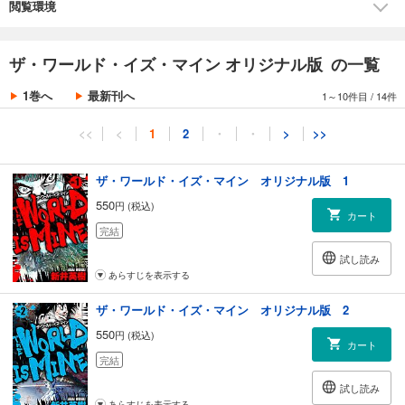
06 オニ
閲覧環境
07 王様とマリア
08 天と地
ザ・ワールド・イズ・マイン オリジナル版 の一覧
1巻へ
最新刊へ
1～10件目
/
14件
<<
<
1
2
・
・
>
>>
ザ・ワールド・イズ・マイン オリジナル版 1
550
円 (税込)
カート
完結
試し読み
あらすじを表示する
ザ・ワールド・イズ・マイン オリジナル版 2
550
円 (税込)
カート
完結
試し読み
あらすじを表示する