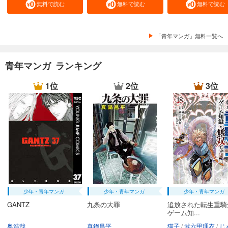
無料で読む
無料で読む
無料で読む
「青年マンガ」無料一覧へ
青年マンガ ランキング
1位
2位
3位
少年・青年マンガ
少年・青年マンガ
少年・青年マンガ
GANTZ
九条の大罪
追放された転生重騎
ゲーム知...
奥浩哉
真鍋昌平
猫子
武六甲理衣
じゃい