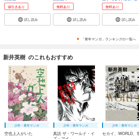
値引きあり
無料あり
無料あり
試し読み
試し読み
試し読み
「青年マンガ」ランキングの一覧へ
新井英樹 のこれもおすすめ
少年・青年マンガ
少年・青年マンガ
少年・青年マンガ
空也上人がいた
真説 ザ・ワールド・イ
セカイ、WORLD、
ズ・マイ...