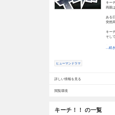
キー
両親
ある
突然
キー
そし
数奇
...
※第7
ヒューマンドラマ
詳しい情報を見る
閲覧環境
キーチ！！ の一覧