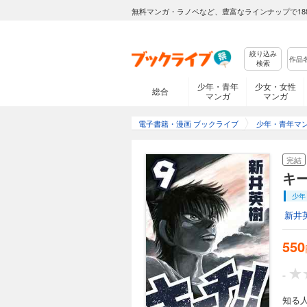
無料マンガ・ラノベなど、豊富なラインナップで18
絞り込み
検索
少年・青年
少女・女性
総合
マンガ
マンガ
電子書籍・漫画 ブックライブ
少年・青年マ
完結
キー
少年
新井
550
-
知る