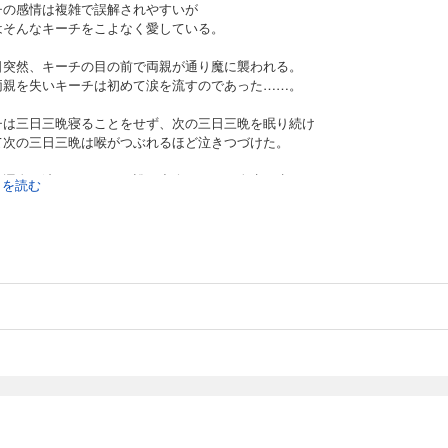
チの感情は複雑で誤解されやすいが
はそんなキーチをこよなく愛している。
日突然、キーチの目の前で両親が通り魔に襲われる。
両親を失いキーチは初めて涙を流すのであった……。
チは三日三晩寝ることをせず、次の三日三晩を眠り続け
て次の三日三晩は喉がつぶれるほど泣きつづけた。
な運命を辿るキーチは、誰と出会いどんな人生を歩むのか――。
続きを読む
9～87話を収録