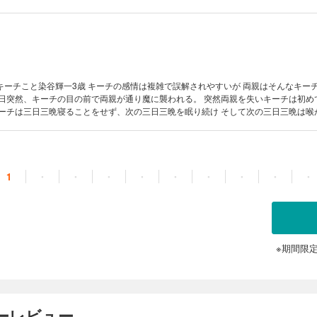
ほど泣きつづけた。 数奇な運命を辿るキーチは、誰と出会いどんな人生を歩むのか――。 ※第69～78
キーチこと染谷輝一3歳 キーチの感情は複雑で誤解されやすいが 両親はそんなキー
ほど泣きつづけた。 数奇な運命を辿るキーチは、誰と出会いどんな人生を歩むのか――。 ※第79～87
1
・
・
・
・
・
・
・
・
・
※期間限
ザーレビュー