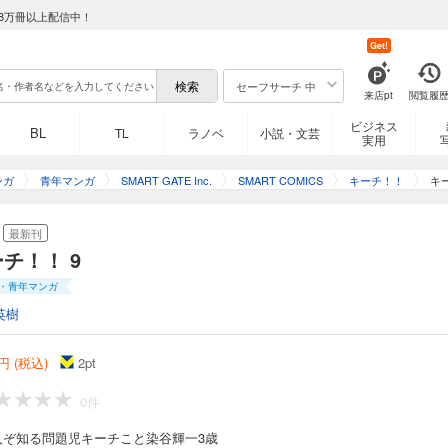
8万冊以上配信中！
Get!
セーフサーチ 中
来店pt
閲覧履
ビジネス
BL
TL
ラノベ
小説・文芸
実用
ンガ
青年マンガ
SMART GATE Inc.
SMART COMICS
キーチ！！
キ
最新刊
チ！！ 9
・青年マンガ
英樹
円 (税込)
2
pt
0件
人ぞ知る問題児キーチこと染谷輝一3歳