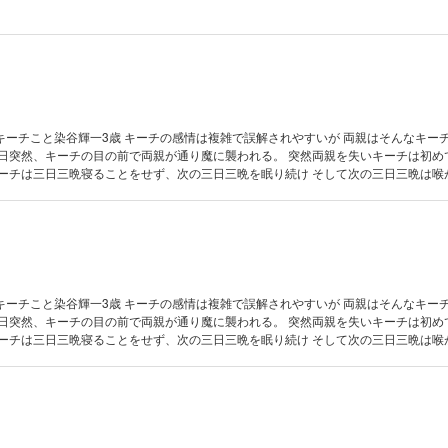
キーチこと染谷輝一3歳 キーチの感情は複雑で誤解されやすいが 両親はそんなキー
ほど泣きつづけた。 数奇な運命を辿るキーチは、誰と出会いどんな人生を歩むのか――。 ※第１～９話
キーチこと染谷輝一3歳 キーチの感情は複雑で誤解されやすいが 両親はそんなキー
ほど泣きつづけた。 数奇な運命を辿るキーチは、誰と出会いどんな人生を歩むのか――。 ※第10～18