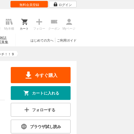
無料会員登録
ログイン
歴
My本棚
カート
フォロー
クーポン
Myページ
雑誌
はじめての方へ
ご利用ガイド
写真集
ーチ！！ 9
今すぐ購入
カートに入れる
フォローする
ブラウザ試し読み