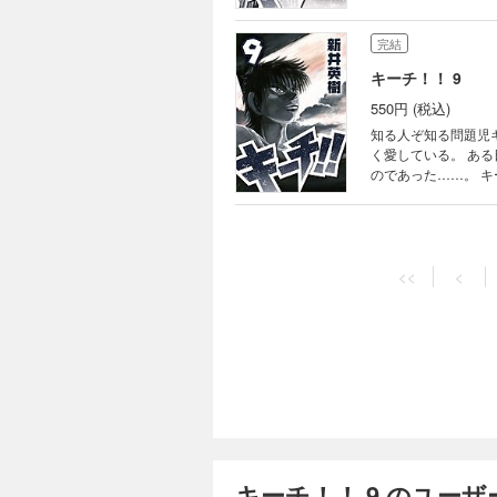
完結
キーチ！！ 9
550円 (税込)
知る人ぞ知る問題児
く愛している。 ある日突然、キーチの目の前で両親が通り魔に襲われる。 突然両親を失いキーチは初めて涙を流す
のであった……。 キーチは三日三晩寝ることをせず、次の三日三晩を眠り続け そして次の三日三晩は喉がつぶれる
<<
<
キーチ！！ 9 のユー