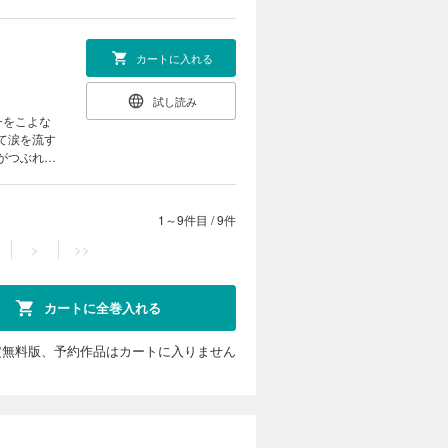
話を収録
カートに入れる
試し読み
チをこよな
話を収録
1～9件目
/
9件
>
>>
カートに全巻入れる
定無料版、予約作品はカートに入りません