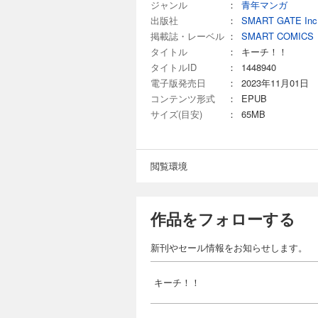
ジャンル
：
青年マンガ
出版社
：
SMART GATE Inc
掲載誌・レーベル
：
SMART COMICS
タイトル
：
キーチ！！
タイトルID
：
1448940
電子版発売日
：
2023年11月01日
コンテンツ形式
：
EPUB
サイズ(目安)
：
65MB
閲覧環境
作品をフォローする
新刊やセール情報をお知らせします。
キーチ！！