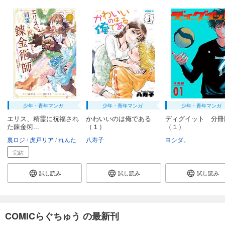
少年・青年マンガ
少年・青年マンガ
少年・青年マンガ
エリス、精霊に祝福され
かわいいのは俺である
ディグイット 分冊
た錬金術...
（１）
（１）
裏ロジ
虎戸リア
れんた
八寿子
ヨシダ。
完結
試し読み
試し読み
試し読み
COMICらぐちゅう の最新刊