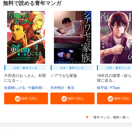
無料で読める青年マンガ
少年・青年マンガ
少年・青年マンガ
少年・青年マンガ
片田舎のおっさん、剣聖
シアワセな家族
16年目の復讐～奴
になる～...
獄に送る...
佐賀崎しげる
乍藤和樹
鍋島テツヒロ
市井時計
青沼
桜宇宙
FTops
無料で読む
無料で読む
無料で読む
「青年マンガ」無料一覧へ