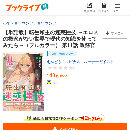
143
円 (税込)
カート
会員登録
ログイン
メニュー
少年・青年マンガ
青年マンガ
試し読み
あらすじを表示する
【単話版】転生領主の迷惑性技 ～エロス
フォロー
の概念がない世界で現代の知識を使って
【単話版】転生領主の迷惑性技 ～エロスの概念がない世界で現代の知識を使ってみたら～（フルカラー） 第4話 妻の悪戯
みたら～（フルカラー） 第11話 政務官
143
円 (税込)
カート
少年・青年マンガ
えんどう
/
ルピナス・ルーナーガイスト
試し読み
-
(0)
あらすじを表示する
143
円 (税込)
【単話版】転生領主の迷惑性技 ～エロスの概念がない世界で現代の知識を使ってみたら～（フルカラー） 第5話 大きな魔力
0
pt
143
円 (税込)
カート
試し読み
あらすじを表示する
42
新規会員70%OFFクーポンで
円(税込)
【単話版】転生領主の迷惑性技 ～エロスの概念がない世界で現代の知識を使ってみたら～（フルカラー） 第6話 初夜権
今すぐ購入