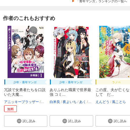
「青年マンガ」ランキングの一覧へ
作者のこれもおすすめ
少年・青年マンガ
少年・青年マンガ
ラノベ
冗談で女勇者たちを口説
ありふれた職業で世界最
この度、夫が亡くな
いた大魔...
強 コミ...
して だ...
アニッキーブラッザー
えんどう
白米良
夜よいち
あく
芦田ゆり
えんどう
えんどう
風ことら
かに
無料
試し読み
試し読み
試し読み