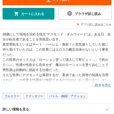
143
円 (税込)
カート
カートに入れる
ブラウザ試し読み
試し読み
あらすじを表示する
アプリ試し読みはこちら
【単話版】転生領主の迷惑性技 ～エロスの概念がない世界で現代の知識を使ってみたら～（フルカラー） 第7話 第二の婚約者
28歳にして領地を治める領主“デズモンド・ダムウィード”は、ある日、自
143
円 (税込)
分が転生者であることを突然思い出す。
カート
異世界転生といえばチート・ハーレム・無双！と意気揚々していた彼に
待ち受けていたのは、この世界にはエロスの概念自体がないという事実
試し読み
だった。
あらすじを表示する
この世界のセックスは「ローション塗って挿入して即ビュッ…」で終わ
り――。性感や性欲すら存在せず、魔法のローションを塗り込むことで
【単話版】転生領主の迷惑性技 ～エロスの概念がない世界で現代の知識を使ってみたら～（フルカラー） 第8話 罰
男性器は自動的に勃起する仕様だった。
143
円 (税込)
そんな世界にデズモンドは落胆するが、童貞であった前世の知識を活用
カート
すれば、この世界を性愛術で無双できるのではないかと思い立つ。そし
てまずは自分の不仲な嫁、“シャーロット”に夜這いしようとするが……
...続きを読む
試し読み
3秒セックスの世界で、現代の童貞が“性愛”を説く！？ 異世界リビドーフ
あらすじを表示する
ァンタジー、堂々開幕！
フルカラー
ファンタジー
バトル・格闘・アクション
【単話版】転生領主の迷惑性技 ～エロスの概念がない世界で現代の知識を使ってみたら～（フルカラー） 第9話 狂化
詳しい情報を見る
143
円 (税込)
カート