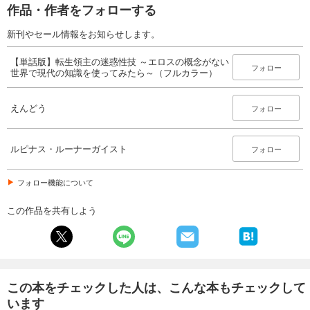
作品・作者をフォローする
143
円 (税込)
カート
続巻入荷
新刊やセール情報をお知らせします。
試し読み
【単話版】転生領主の迷惑性技 ～エロスの概念がない
あらすじを表示する
フォロー
世界で現代の知識を使ってみたら～（フルカラー）
えんどう
フォロー
ルピナス・ルーナーガイスト
フォロー
フォロー機能について
この作品を共有しよう
この本をチェックした人は、こんな本もチェックして
います