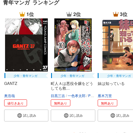
青年マンガ ランキング
1位
2位
3位
少年・青年マンガ
少年・青年マンガ
少年・青年マンガ
GANTZ
町人Ａは悪役令嬢をどう
妹は知っている
しても救...
奥浩哉
目黒三吉
一色孝太郎
Parum
雁木万里
値引きあり
無料あり
無料あり
試し読み
試し読み
試し読み