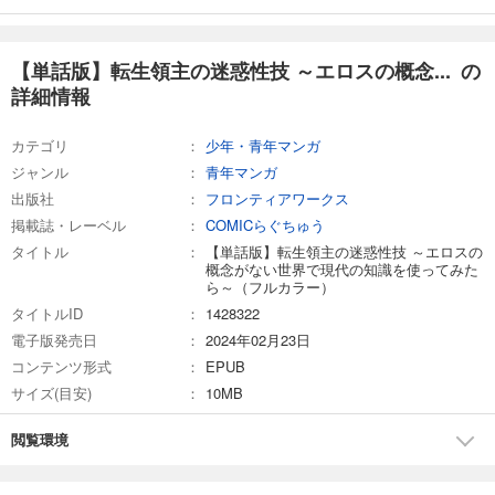
【単話版】転生領主の迷惑性技 ～エロスの概念がない世界で現代の知識を使ってみたら～（フルカラー） 第25話 リズという女
143
円 (税込)
カート
【単話版】転生領主の迷惑性技 ～エロスの概念... の
詳細情報
試し読み
あらすじを表示する
カテゴリ
少年・青年マンガ
【単話版】転生領主の迷惑性技 ～エロスの概念がない世界で現代の知識を使ってみたら～（フルカラー） 第26話 寂しい夜
ジャンル
青年マンガ
143
円 (税込)
出版社
フロンティアワークス
カート
掲載誌・レーベル
COMICらぐちゅう
タイトル
【単話版】転生領主の迷惑性技 ～エロスの
試し読み
概念がない世界で現代の知識を使ってみた
あらすじを表示する
ら～（フルカラー）
タイトルID
1428322
【単話版】転生領主の迷惑性技 ～エロスの概念がない世界で現代の知識を使ってみたら～（フルカラー） 第27話 賑やかな朝
電子版発売日
2024年02月23日
143
円 (税込)
コンテンツ形式
EPUB
カート
サイズ(目安)
10MB
試し読み
閲覧環境
あらすじを表示する
【単話版】転生領主の迷惑性技 ～エロスの概念がない世界で現代の知識を使ってみたら～（フルカラー） 第28話 姉妹