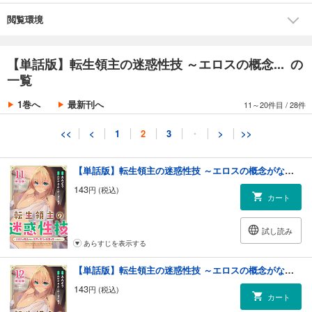
閲覧環境
試し読み
あらすじを表示する
【単話版】転生領主の迷惑性技 ～エロスの概念... の
【単話版】転生領主の迷惑性技 ～エロスの概念がない世界で現代の知識を使ってみたら～（フルカラー） 第10話 モニカ
一覧
143
円 (税込)
カート
1巻へ
最新刊へ
11～20件目
/
28件
試し読み
<<
<
1
2
3
・
>
>>
あらすじを表示する
【単話版】転生領主の迷惑性技 ～エロスの概念がない世界で現代の知識を使ってみたら～（フルカラー） 第11話 政務官
143
円 (税込)
カート
試し読み
あらすじを表示する
【単話版】転生領主の迷惑性技 ～エロスの概念がない世界で現代の知識を使ってみたら～（フルカラー） 第12話 妻の出迎え
143
円 (税込)
カート