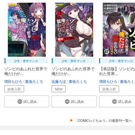
少年・青年マンガ
少年・青年マンガ
少年・青年マンガ
ゾンビのあふれた世界で
ゾンビのあふれた世界で
【単話版】ゾンビの
俺だけが...
俺だけが...
れた世界...
増田ちひろ
裏地ろくろ
近藤ろぼ
裏地ろくろ
増田ちひろ
裏地ろく
続巻入荷
NEW
続巻入荷
試し読み
試し読み
試し読み
「COMICらぐちゅう」の最新刊一覧へ