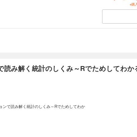
 プログラミングをはじめよう
※購
 本書の構成
 本書のねらいと使い方
章 プログラミングの基礎
 言語の基礎
 オブジェクトと変数の種類
 関数をつくる
 プログラミングの基礎
 演習問題
章 乱数生成シミュレーションの基礎
 確率変数と確率分布
 確率分布の期待値と分散
で読み解く統計のしくみ～Rでためしてわかる
 乱数生成シミュレーションで確率分布を模倣する
 任意の相関係数を持つ変数が従う確率分布
 演習問題
章 母数の推定のシミュレーション
 統計的推測の基礎
 母平均の信頼区間
 相関係数の標本分布と信頼区間
ョンで読み解く統計のしくみ～Rでためしてわか
 演習問題
5章 統計的検定の論理とエラー確率のコントロール
 統計的検定の論理
 Rによる統計的検定の実際
 エラー確率のシミュレーション