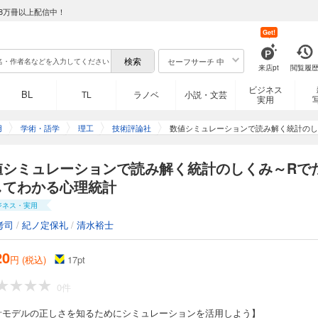
8万冊以上配信中！
Get!
セーフサーチ 中
来店pt
閲覧履
ビジネス
BL
TL
ラノベ
小説・文芸
実用
用
学術・語学
理工
技術評論社
数値シミュレーションで読み解く統計のし
値シミュレーションで読み解く統計のしくみ～Rで
してわかる心理統計
ジネス・実用
考司
/
紀ノ定保礼
/
清水裕士
20
円 (税込)
17
pt
0件
計モデルの正しさを知るためにシミュレーションを活用しよう】