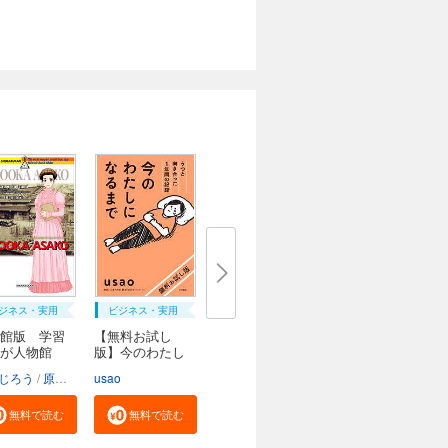
認知
ザ
術評
プ・
な
学統
ジネス・実用
ビジネス・実用
館版 学習
【無料お試し
んが人物館
版】今のわたし
にな...
じろう
原口泉
usao
無料で読む
無料で読む