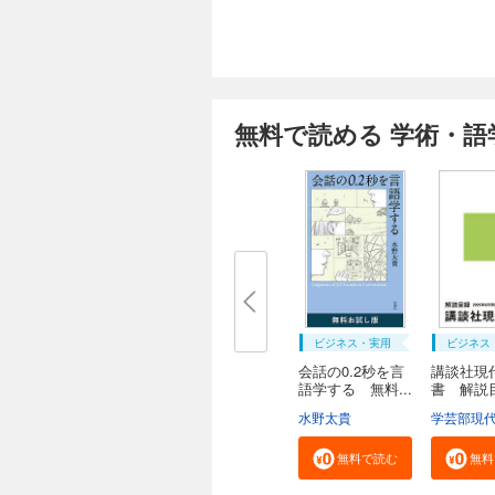
紀ノ
心理
のため
論社、
無料で読める 学術・語
清水
ダイ
著書
計法」
ビジネス・実用
ビジネス
会話の0.2秒を言
講談社現
語学する 無料...
書 解
２０...
水野太貴
無料で読む
無料