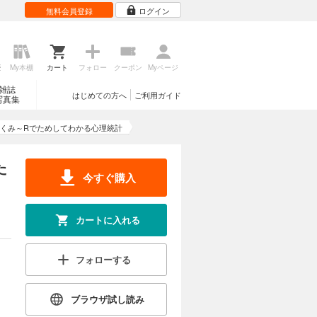
無料会員登録
ログイン
歴
My本棚
カート
フォロー
クーポン
Myページ
雑誌
はじめての方へ
ご利用ガイド
写真集
くみ～Rでためしてわかる心理統計
た
今すぐ購入
カートに入れる
フォローする
ブラウザ試し読み