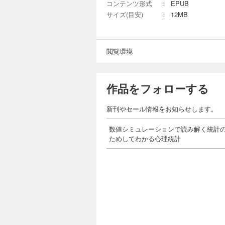
コンテンツ形式
：
EPUB
5.4
5.5
サイズ(目安)
：
12MB
5.6
●第
6.1
閲覧環境
6.2
6.3
6.4
6.
作品をフォローする
6.6
●第7
新刊やセール情報をお知らせします。
7.1
7.2
7.3
数値シミュレーションで読み解く統計の
7.4
ためしてわかる心理統計
7.5
7.6
■著
小杉
理統
築を
房）