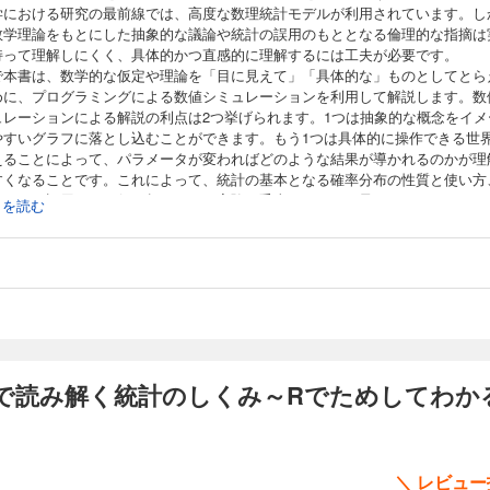
学における研究の最前線では、高度な数理統計モデルが利用されています。し
数学理論をもとにした抽象的な議論や統計の誤用のもととなる倫理的な指摘は
持って理解しにくく、具体的かつ直感的に理解するには工夫が必要です。
で本書は、数学的な仮定や理論を「目に見えて」「具体的な」ものとしてとら
めに、プログラミングによる数値シミュレーションを利用して解説します。数
ュレーションによる解説の利点は2つ挙げられます。1つは抽象的な概念をイメ
やすいグラフに落とし込むことができます。もう1つは具体的に操作できる世
えることによって、パラメータが変わればどのような結果が導かれるのかが理
すくなることです。これによって、統計の基本となる確率分布の性質と使い方
モデルを誤用すると何が起きるか、実験に妥当なデータの量はどれくらいなの
続きを読む
といった今押さえておきたい知識を1冊にまとめます。
んな方におすすめ
を学んだはずなのに自信がない方、統計の実践にあたって不安のある方、統計
意識のある方
で読み解く統計のしくみ～Rでためしてわか
章 本書のねらい
 はじめに
 シミュレーションとは
 シミュレーションでわかること
＼ レビュ