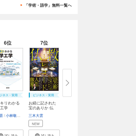
「学術・語学」無料一覧へ
6位
7位
ジネス・実用
ビジネス・実用
キリわかる
お経に記された
工学
宝のありか 仏
教...
晋
小林敬幸
向井康人
三木大雲
橋爪進
衣笠巧
NEW
試し読み
試し読み