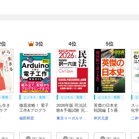
2位
3位
4位
5位
・実用
ビジネス・実用
ビジネス・実用
ビジネス・実用
ビ
ら生き
徹底攻略！ 電子
2026年版 司法試
英傑の日本史
スッ
とケア
工作&プログラ
験&予備試験 完...
戦国編【５冊
化学
ミ...
合...
子
清水秀雄
南一幸
福田和宏
鈴木昇一
西谷源展
東京リーガルマインドLEC総合研究所司法試験部
井沢元彦
二井
し読み
試し読み
試し読み
試し読み