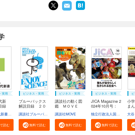
定保礼：静岡理工科大学情報学部 准教授。博士（人間科学）。研究領域は、
学や社会心理学、人間工学、交通行動研究など。主な著書は「改訂2版 Rユー
のRStudio[実践]入門ーtidyverseによるモダンな分析フローの世界ー」（技
2021）など。
学
裕士：関西学院大学社会学部 教授。博士（人間科学）。社会心理学、グルー
ナミックスが専門。また、フリーの統計ソフトウェアHADを開発している。主
は「社会心理学のための統計学」（誠真書房、2017）、「放送大学教材 心理
（放送大学教育振興会、2021）など。
・実用
ビジネス・実用
ビジネス・実用
ビジネス・実用
ビ
代新
ブルーバックス
講談社の動く図
JICA Magazine 2
小学
説目録
解説目録 ２０
鑑 ＭＯＶＥ
024年10月号：
ま
２...
ま...
ジ...
広...
学芸部現代新書編集チーム
講談社ブルーバックス
講談社MOVE
独立行政法人国際協力機構
大谷
で読む
無料で読む
無料で読む
無料で読む