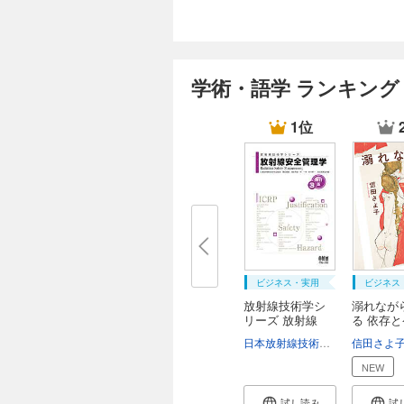
学術・語学 ランキング
1位
ビジネス・実用
ビジネス
放射線技術学シ
溺れなが
リーズ 放射線
る 依存
安...
の...
日本放射線技術学会
磯辺智範
信田さよ
NEW
試し読み
試