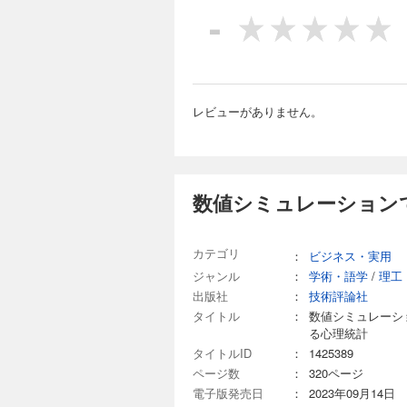
1.4
-
1.5
1.6
●第2
2.1
2.2
2.3
レビューがありません。
2.4
2.5
●第3
3.1
3.2
数値シミュレーション
3.3
3.4
3.5
カテゴリ
：
ビジネス・実用
●第4
ジャンル
：
学術・語学
/
理工
4.1
4.2
出版社
：
技術評論社
4.3
タイトル
：
数値シミュレーシ
4.4
る心理統計
●第
タイトルID
：
1425389
5.1
ページ数
：
320ページ
5.2
電子版発売日
：
2023年09月14日
5.3