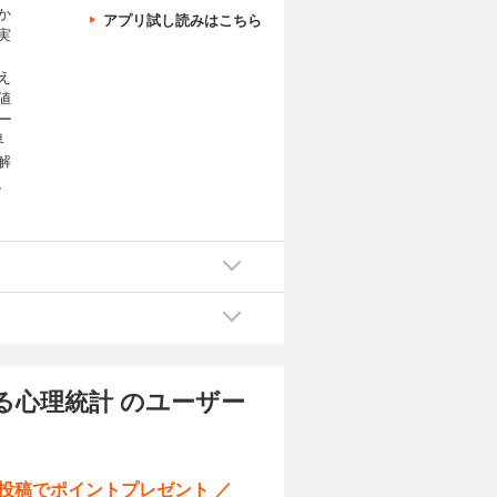
か
アプリ試し読みはこちら
実
え
値
ー
界
解
、
に
る心理統計 のユーザー
ー投稿でポイントプレゼント ／