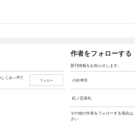
 一元配置分散分析のデータ生成
 反復測定分散分析のシミュレーション
 演習問題
6章 適切な検定のためのサンプルサイズ設計
 統計的検定とQRPs
 タイプⅡエラー確率のコントロールとサンプルサイズ設計
 サンプルサイズ設計の実践
 いろいろな検定におけるサンプルサイズ設計の実践
5 非心分布を使わないサンプルサイズ設計のシミュレーション
作者をフォローする
 演習問題
章 回帰分析とシミュレーション
新刊情報をお知らせします。
 回帰分析と確率モデル
 シミュレーションデータで統計指標の意味を理解する
 回帰分析における仮定と注意点
しくみ～Rで
小杉考司
フォロー
 発展的な課題
 確率モデリングへ
 演習問題
紀ノ定保礼
者プロフィール
その他の作者をフォローする場合は
考司：専修大学人間科学部、教授。博士（社会学）。専門は数理社会心理学。
さい
計学のエッセンスと社会心理学・集団力学の両方を視野に入れた数理モデルの
目指す。主な著書として「言葉と数式で理解する多変量解析入門」（北大路書
など。