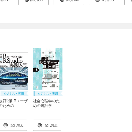
ビジネス・実用
ビジネス・実用
改訂2版 Rユーザ
社会心理学のた
のための
めの統計学
RStudio[実践]入
門～tidyverseに
よるモダンな分
析フローの世界
試し読み
試し読み