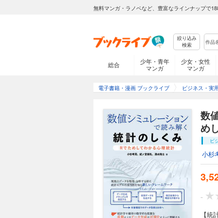
無料マンガ・ラノベなど、豊富なラインナップで18
絞り込み
検索
少年・青年
少女・女性
総合
マンガ
マンガ
電子書籍・漫画 ブックライブ
ビジネス・実
数
め
ビ
小杉
3,5
-
【統