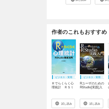
作者のこれもおすすめ
ビジネス・実用
ビジネス・実用
Ｒでらくらく心
Rユーザのための
理統計 ＲＳｔ
RStudio[実践]入
ｕｄｉｏ徹底活
門 ―tidyverseに
用
よるモダンな分
析フローの世界
―
試し読み
試し読み