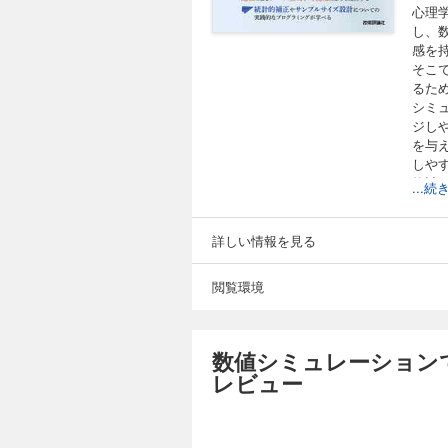
心理
し、
感を
そこ
るた
シミ
ジし
を与
しや
統計
...
か、
詳しい情報を見る
■こ
統計
閲覧環境
苦手
■目次
数値シミュレーション
●第1
レビュー
1.1
1.2
1.3