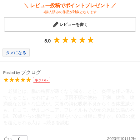
＼ レビュー投稿でポイントプレゼント ／
※購入済みの作品が対象となります
レビューを書く
5.0
タメになる
ブクログ
Posted by
ネタバレ
老腸とは、腸の粘膜が薄くなり減ることと、炎症を伴い傷ん
でくること。それによって、原因不明の便秘、下痢、腹痛、腹
満感など様々な症状が。栄養の消化吸収不良からくる体重減少
も。ロコモ、サルコペニア、フレイルもその元の原因は腸の不
調。70歳からの腸活は、老腸をいかに健腸に戻すか。80歳の壁
を超えられる人は
...続きを読む
2023年10月12日
0