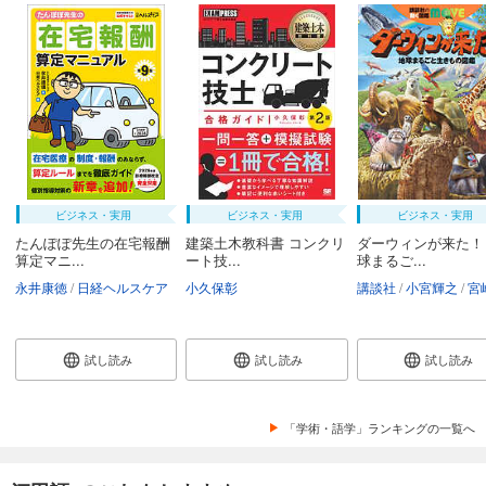
ビジネス・実用
ビジネス・実用
ビジネス・実用
たんぽぽ先生の在宅報酬
建築土木教科書 コンクリ
ダーウィンが来た！
算定マニ...
ート技...
球まるご...
永井康徳
日経ヘルスケア
小久保彰
講談社
小宮輝之
宮崎
試し読み
試し読み
試し読み
「学術・語学」ランキングの一覧へ