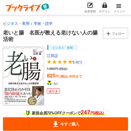
会員登録
ログイン
メニュー
ビジネス・実用
学術・語学
老いと腸 名医が教える老けない人の腸
フォロー
活術
ビジネス・実用
江田証
5.0
(1)
1,650円 (税込)
825
円 (税込)
8/20まで
4
pt
値引き
247
新規会員70%OFFクーポンで
円(税込)
今すぐ購入