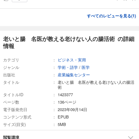
すべてのレビューを見る(
1
)
老いと腸 名医が教える老けない人の腸活術 の詳細
情報
カテゴリ
ビジネス・実用
ジャンル
学術・語学
/
医学
出版社
産業編集センター
タイトル
老いと腸 名医が教える老けない人の腸活
術
タイトルID
1423377
ページ数
136ページ
電子版発売日
2023年09月14日
コンテンツ形式
EPUB
サイズ(目安)
5MB
閲覧環境