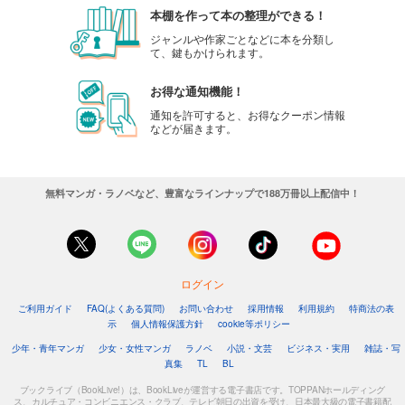
本棚を作って本の整理ができる！
ジャンルや作家ごとなどに本を分類し
て、鍵もかけられます。
お得な通知機能！
通知を許可すると、お得なクーポン情報
などが届きます。
無料マンガ・ラノベなど、豊富なラインナップで188万冊以上配信中！
ログイン
ご利用ガイド
FAQ(よくある質問)
お問い合わせ
採用情報
利用規約
特商法の表
示
個人情報保護方針
cookie等ポリシー
少年・青年マンガ
少女・女性マンガ
ラノベ
小説・文芸
ビジネス・実用
雑誌・写
真集
TL
BL
ブックライブ（BookLive!）は、BookLiveが運営する電子書店です。TOPPANホールディング
ス、カルチュア・コンビニエンス・クラブ、テレビ朝日の出資を受け、日本最大級の電子書籍配