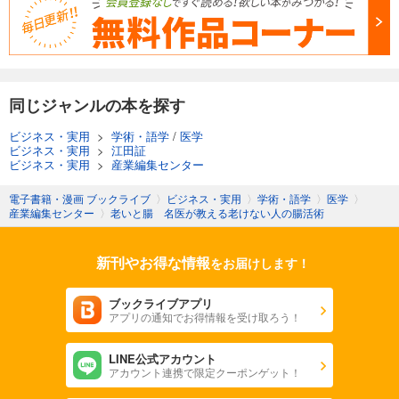
同じジャンルの本を探す
ビジネス・実用
>
学術・語学
/
医学
ビジネス・実用
>
江田証
ビジネス・実用
>
産業編集センター
電子書籍・漫画 ブックライブ
〉
ビジネス・実用
〉
学術・語学
〉
医学
〉
産業編集センター
〉
老いと腸 名医が教える老けない人の腸活術
新刊やお得な情報
をお届けします！
ブックライブアプリ
アプリの通知でお得情報を受け取ろう！
LINE公式アカウント
アカウント連携で限定クーポンゲット！