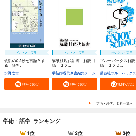
ビジネス・実用
ビジネス・実用
ビジネス・実用
会話の0.2秒を言語学す
講談社現代新書 解説目
ブルーバックス解説
る 無料...
録 ２０...
録 ２０２...
水野太貴
学芸部現代新書編集チーム
講談社ブルーバック
無料で読む
無料で読む
無料で読む
「学術・語学」無料一覧へ
学術・語学 ランキング
1位
2位
3位