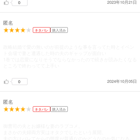
2023年10月21日
0
匿名
ネタバレ
購入済み
政略結婚で愛の無いのが前提のような事を言ってた時とイベン
ト会場で妻と遭遇した時の夫のギャップが面白い
1巻では恋愛になりそうでならなかったので続きが読みたくなる
ところで終わってて上手い
2024年10月05日
0
匿名
ネタバレ
購入済み
御曹司の夫とお嬢様な妻のラブコメ。
まさかの夫婦両方実はオタクでしたという展開。
夫の方はバレてからの態度が普通なのかどうなのか気になる。