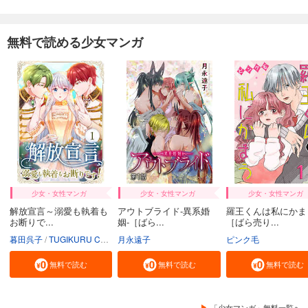
無料で読める少女マンガ
少女・女性マンガ
少女・女性マンガ
少女・女性マンガ
解放宣言～溺愛も執着も
アウトブライド-異系婚
羅王くんは私にかま
お断りで...
姻-［ばら...
［ばら売り...
暮田呉子
TUGIKURU COMICS
月永遠子
ピンク毛
無料で読む
無料で読む
無料で読む
「少女マンガ」無料一覧へ