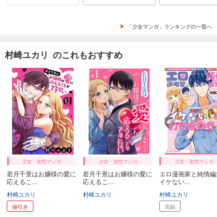
「少女マンガ」ランキングの一覧へ
村崎ユカリ のこれもおすすめ
少女・女性マンガ
少女・女性マンガ
少女・女性マンガ
若月千景はお嬢様の愛に
若月千景はお嬢様の愛に
エロ漫画家と純情編
応えるこ...
応えるこ...
イケない...
村崎ユカリ
村崎ユカリ
村崎ユカリ
値引き
完結