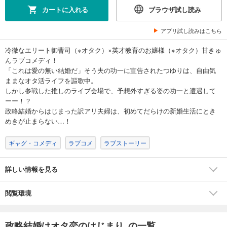
カートに入れる
ブラウザ試し読み
アプリ試し読みはこちら
冷徹なエリート御曹司（※オタク）×英才教育のお嬢様（※オタク）甘きゅ
んラブコメディ！
「これは愛の無い結婚だ」そう夫の功一に宣告されたつゆりは、自由気
ままなオタ活ライフを謳歌中。
しかし参戦した推しのライブ会場で、予想外すぎる姿の功一と遭遇して
ーー！？
政略結婚からはじまった訳アリ夫婦は、初めてだらけの新婚生活にとき
めきが止まらない…！
ギャグ・コメディ
ラブコメ
ラブストーリー
詳しい情報を見る
閲覧環境
政略結婚はオタ恋のはじまり の一覧