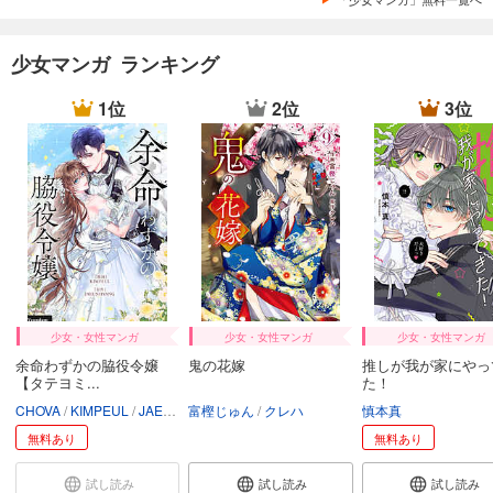
少女マンガ ランキング
1位
2位
3位
少女・女性マンガ
少女・女性マンガ
少女・女性マンガ
余命わずかの脇役令嬢
鬼の花嫁
推しが我が家にやっ
【タテヨミ...
た！
CHOVA
KIMPEUL
JAEUNHYANG
富樫じゅん
クレハ
慎本真
無料あり
無料あり
試し読み
試し読み
試し読み