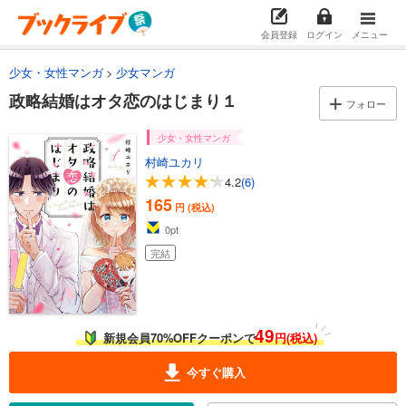
会員登録
ログイン
メニュー
少女・女性マンガ
少女マンガ
政略結婚はオタ恋のはじまり１
フォロー
少女・女性マンガ
村崎ユカリ
4.2
(6)
165
円 (税込)
0
pt
完結
49
新規会員70%OFFクーポンで
円(税込)
今すぐ購入