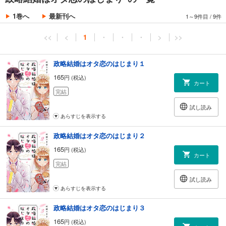
1巻へ
最新刊へ
1～9件目
/
9件
<<
<
1
・
・
・
>
>>
政略結婚はオタ恋のはじまり１
165
円 (税込)
カート
完結
試し読み
あらすじを表示する
政略結婚はオタ恋のはじまり２
165
円 (税込)
カート
完結
試し読み
あらすじを表示する
政略結婚はオタ恋のはじまり３
165
円 (税込)