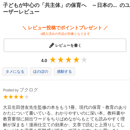
第2部では、大豆生田啓友先生（玉川大学教授）、無藤隆先生（白梅学園
子どもが中心の「共主体」の保育へ ～日本の... のユ
大学名誉教授）、遠藤利彦先生（東京大学大学院教育学研究科教授）と
ーザーレビュー
一緒に、｢共主体｣の保育をいろいろな角度から話し合いました。その内
容をイラストつきで理解しやすく構成しています。
第3部では、領域別（自然環境教育、音楽教育、身体活動、性教育、表現
＼ レビュー投稿でポイントプレゼント ／
活動など）に各分野の専門家による理論を聞いたり、実践例を紹介して
※購入済みの作品が対象となります
います。実践は、写真やイラストを使い、共主体的な関わりのポイント
をお伝えします。
レビューを書く
※この作品はカラーです。
4.0
※電子書籍なので、本文中に書き込むことはできません。必要に応じてメ
モ用紙などをご用意ください。
タメになる
ほのぼの
感動する
※本書に掲載されている二次元バーコードは、デバイスの機種やアプリの
仕様に よっては読み取れない場合もあります。その場合はURLからアク
ブクログ
Posted by
セスしてください。
大豆生田啓友先生監修の本をもう1冊。現代の保育・教育のあり
かたについて書いている、わかりやすいのに深い本。教科書や
教育要領に頻出ワードをちりばめながらもとても読みやすく理
解が深まる！漫画仕立ての効果か、文章で読むと上滑りしてし