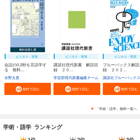
ビジネス・実用
ビジネス・実用
ビジネス・実用
会話の0.2秒を言語学す
講談社現代新書 解説目
ブルーバックス解説
る 無料...
録 ２０...
録 ２０２...
水野太貴
学芸部現代新書編集チーム
講談社ブルーバック
無料で読む
無料で読む
無料で読む
「学術・語学」無料一覧へ
学術・語学 ランキング
1位
2位
3位