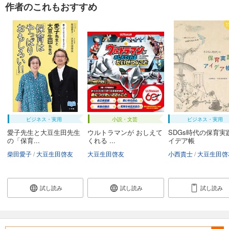
作者のこれもおすすめ
ビジネス・実用
小説・文芸
ビジネス・実用
愛子先生と大豆生田先生
ウルトラマンが おしえて
SDGs時代の保育実
の「保育...
くれる ...
イデア帳
柴田愛子
大豆生田啓友
大豆生田啓友
小西貴士
大豆生田啓
試し読み
試し読み
試し読み