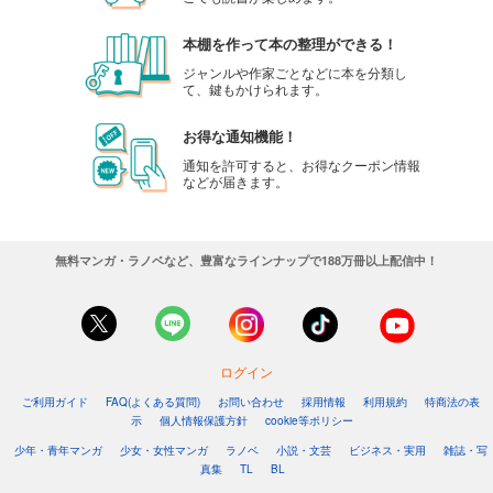
本棚を作って本の整理ができる！
ジャンルや作家ごとなどに本を分類し
て、鍵もかけられます。
お得な通知機能！
通知を許可すると、お得なクーポン情報
などが届きます。
無料マンガ・ラノベなど、豊富なラインナップで188万冊以上配信中！
ログイン
ご利用ガイド
FAQ(よくある質問)
お問い合わせ
採用情報
利用規約
特商法の表
示
個人情報保護方針
cookie等ポリシー
少年・青年マンガ
少女・女性マンガ
ラノベ
小説・文芸
ビジネス・実用
雑誌・写
真集
TL
BL