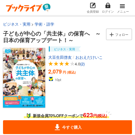
会員登録
ログイン
メニュー
ビジネス・実用
学術・語学
子どもが中心の「共主体」の保育へ ～
フォロー
日本の保育アップデート！～
ビジネス・実用
大豆生田啓友
/
おおえだけいこ
4.0
(2)
2,079
円 (税込)
10
pt
623
新規会員70%OFFクーポンで
円(税込)
今すぐ購入