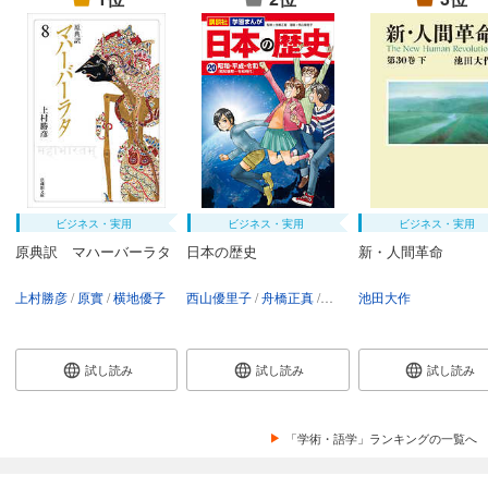
ビジネス・実用
ビジネス・実用
ビジネス・実用
原典訳 マハーバーラタ
日本の歴史
新・人間革命
上村勝彦
原實
横地優子
西山優里子
舟橋正真
講談社
池田大作
試し読み
試し読み
試し読み
「学術・語学」ランキングの一覧へ