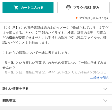
カートに入れる
ブラウザ試し読み
アプリ試し読みはこちら
【ご注意】※この電子書籍は紙の本のイメージで作成されており、文字だ
けを拡大することや、文字列のハイライト、検索、辞書の参照、引用な
どの機能が使用できません。お手持ちの端末で立ち読みファイルをご確
認いただくことをお勧めします。
これからの保育について一緒に考えましょう。
｢共主体｣という新しい言葉でこれからの保育について一緒に考えてみま
せんか？
｢共主体｣とは、簡単に言えば、子どもの主体と大人の主体がバランスよ
く共存して、共に学び合う関係にあること。
...続きを読む
第1部では、｢主体性って何なの？｣｢子どもとかかわるときの心構え｣｢バ
詳しい情報を見る
ランスをとって共主体へ｣などをコミック形式（約40ページ）でわかりや
すく解説。たとえば、一斉保育・自由保育。どちらか一方ではなく、
閲覧環境
「子どもを中心にバランスを取って、一斉保育＆自由保育でいきましょ
う｣と提案しています。