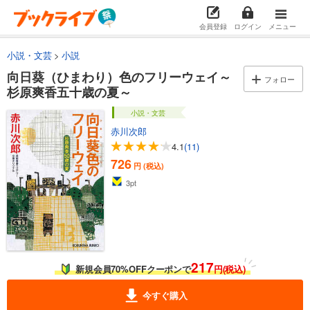
会員登録
ログイン
メニュー
小説・文芸
小説
向日葵（ひまわり）色のフリーウェイ～
フォロー
杉原爽香五十歳の夏～
小説・文芸
赤川次郎
4.1
(11)
726
円 (税込)
3
pt
217
新規会員70%OFFクーポンで
円(税込)
今すぐ購入