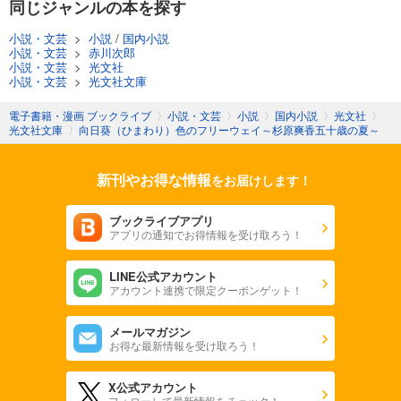
同じジャンルの本を探す
小説・文芸
>
小説
/
国内小説
小説・文芸
>
赤川次郎
小説・文芸
>
光文社
小説・文芸
>
光文社文庫
電子書籍・漫画 ブックライブ
〉
小説・文芸
〉
小説
〉
国内小説
〉
光文社
〉
光文社文庫
〉
向日葵（ひまわり）色のフリーウェイ～杉原爽香五十歳の夏～
新刊やお得な情報
をお届けします！
ブックライブアプリ
アプリの通知でお得情報を受け取ろう！
LINE公式アカウント
アカウント連携で限定クーポンゲット！
メールマガジン
お得な最新情報を受け取ろう！
X公式アカウント
フォローして最新情報をチェック！