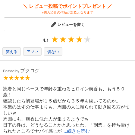
＼ レビュー投稿でポイントプレゼント ／
※購入済みの作品が対象となります
レビューを書く
4.1
笑える
アツい
切ない
ブクログ
Posted by
読者と同じペースで年齢を重ねるヒロイン爽香も、もう５０
歳！
確認したら初登場が１５歳だから３５年も続いてるのか。
本業のはずの仕事よりも、周囲の人に頼られて動き回る方が忙
しいｗ
周囲にも、爽香に似た人が集まるようでｗ
日下の件は、どうなることかと思ったわ。「副業」を持ち掛け
られたところでヤバイ感じが
...続きを読む