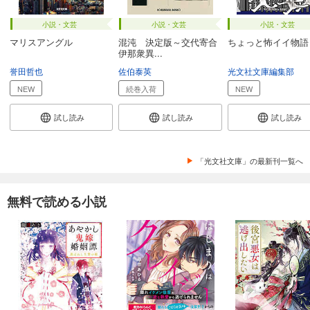
小説・文芸
小説・文芸
小説・文芸
マリスアングル
混沌 決定版～交代寄合
ちょっと怖イイ物語
伊那衆異...
誉田哲也
佐伯泰英
光文社文庫編集部
NEW
続巻入荷
NEW
試し読み
試し読み
試し読み
「光文社文庫」の最新刊一覧へ
無料で読める小説