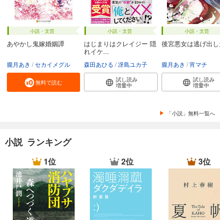
小説・文芸
小説・文芸
小説・文芸
あやかし鬼嫁婚姻譚
はじまりはクレイジー 隠
後宮悪女は逃げ出し
れイケ...
朧月あき
セカイメグル
森田あひる
冴島ユカ子
朧月あき
宵マチ
試し読み
試し読み
無料で読む
増量中
増量中
「小説」無料一覧へ
小説 ランキング
1位
2位
3位