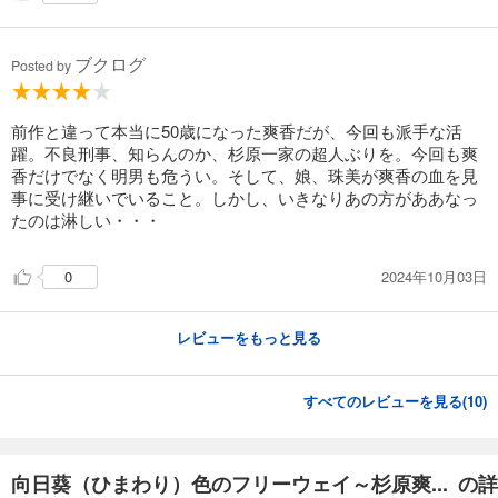
ブクログ
Posted by
前作と違って本当に50歳になった爽香だが、今回も派手な活
躍。不良刑事、知らんのか、杉原一家の超人ぶりを。今回も爽
香だけでなく明男も危うい。そして、娘、珠美が爽香の血を見
事に受け継いでいること。しかし、いきなりあの方がああなっ
たのは淋しい・・・
2024年10月03日
0
レビューをもっと見る
すべてのレビューを見る(
10
)
向日葵（ひまわり）色のフリーウェイ～杉原爽... の詳