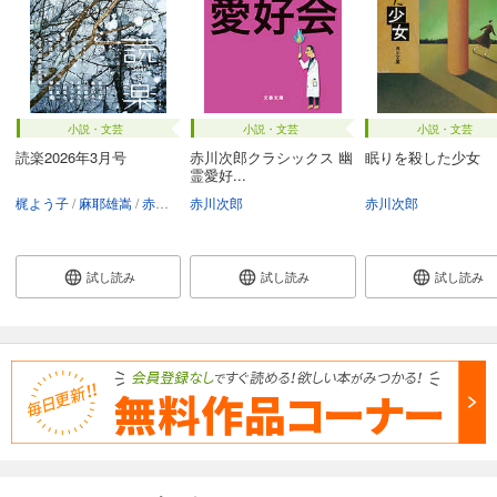
小説・文芸
小説・文芸
小説・文芸
読楽2026年3月号
赤川次郎クラシックス 幽
眠りを殺した少女
霊愛好...
梶よう子
麻耶雄嵩
赤神諒
赤川次郎
赤川次郎
小路幸也
坂井希久子
赤川次郎
あさのあつこ
試し読み
試し読み
試し読み