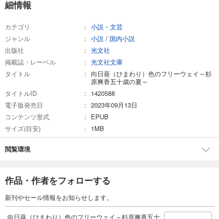
細情報
カテゴリ
小説・文芸
ジャンル
小説
/
国内小説
出版社
光文社
掲載誌・レーベル
光文社文庫
タイトル
向日葵（ひまわり）色のフリーウェイ～杉
原爽香五十歳の夏～
タイトルID
1420588
電子版発売日
2023年09月13日
コンテンツ形式
EPUB
サイズ(目安)
1MB
閲覧環境
作品・作者をフォローする
新刊やセール情報をお知らせします。
向日葵（ひまわり）色のフリーウェイ～杉原爽香五十