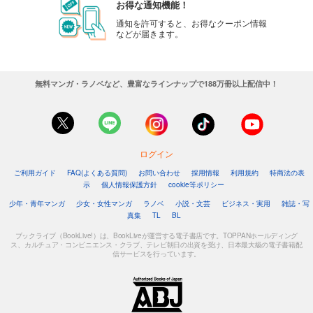
お得な通知機能！
通知を許可すると、お得なクーポン情報
などが届きます。
無料マンガ・ラノベなど、豊富なラインナップで188万冊以上配信中！
ログイン
ご利用ガイド
FAQ(よくある質問)
お問い合わせ
採用情報
利用規約
特商法の表
示
個人情報保護方針
cookie等ポリシー
少年・青年マンガ
少女・女性マンガ
ラノベ
小説・文芸
ビジネス・実用
雑誌・写
真集
TL
BL
ブックライブ（BookLive!）は、BookLiveが運営する電子書店です。TOPPANホールディング
ス、カルチュア・コンビニエンス・クラブ、テレビ朝日の出資を受け、日本最大級の電子書籍配
信サービスを行っています。