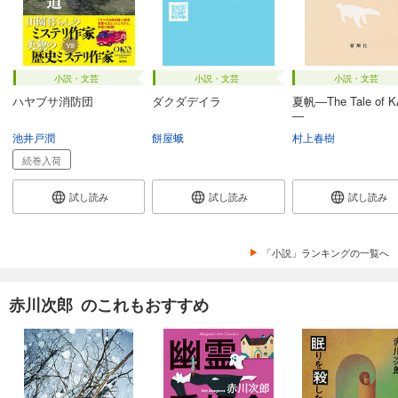
小説・文芸
小説・文芸
小説・文芸
ハヤブサ消防団
ダクダデイラ
夏帆―The Tale of 
―
池井戸潤
餅屋蛾
村上春樹
続巻入荷
試し読み
試し読み
試し読み
「小説」ランキングの一覧へ
赤川次郎 のこれもおすすめ