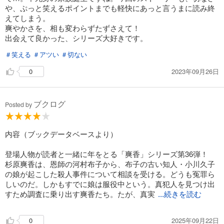
や、ぷっと笑えるポイントまでも軽快にあっと言うまに読み終
えてしまう。
爽やかさを、相も変わらずたずさえて！
出会えて良かった、シリーズ大好きです。
＃笑える
＃アツい
＃切ない
2023年09月26日
0
ブクログ
Posted by
内容（ブックデータベースより）
登場人物が読者と一緒に年をとる「爽香」シリーズ第36弾！
杉原爽香は、恩師の河村布子から、布子の古い知人・小川久子
の娘が起こした殺人事件について相談を受ける。どうも冤罪ら
しいのだ。しかもすでに娘は服役中という。真犯人を見つけ出
すため調査に乗り出す爽香たち。たが、真実
...続きを読む
2025年09月22日
0