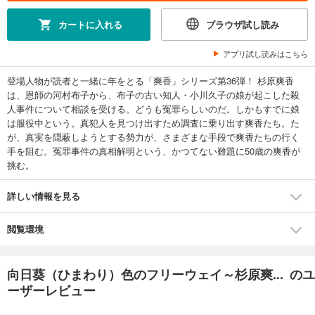
カートに入れる
ブラウザ試し読み
アプリ試し読みはこちら
登場人物が読者と一緒に年をとる「爽香」シリーズ第36弾！ 杉原爽香
は、恩師の河村布子から、布子の古い知人・小川久子の娘が起こした殺
人事件について相談を受ける。どうも冤罪らしいのだ。しかもすでに娘
は服役中という。真犯人を見つけ出すため調査に乗り出す爽香たち。た
が、真実を隠蔽しようとする勢力が、さまざまな手段で爽香たちの行く
手を阻む。冤罪事件の真相解明という、かつてない難題に50歳の爽香が
挑む。
詳しい情報を見る
閲覧環境
向日葵（ひまわり）色のフリーウェイ～杉原爽... のユ
ーザーレビュー