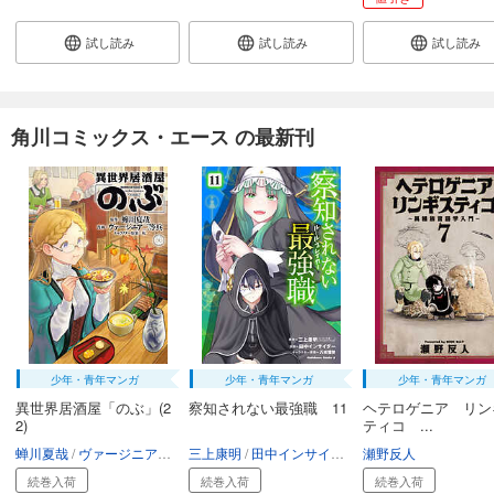
試し読み
試し読み
試し読み
角川コミックス・エース の最新刊
少年・青年マンガ
少年・青年マンガ
少年・青年マンガ
異世界居酒屋「のぶ」(2
察知されない最強職 11
ヘテロゲニア リン
2)
ティコ ...
蝉川夏哉
ヴァージニア二等兵
三上康明
転
田中インサイダー
瀬野反人
八城惺架
イマジカ
続巻入荷
続巻入荷
続巻入荷