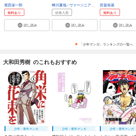
尾田栄一郎
蝉川夏哉
ヴァージニア二等兵
田畠裕基
転
無料あり
続巻入荷
無料あり
試し読み
試し読み
試し読み
「少年マンガ」ランキングの一覧へ
大和田秀樹 のこれもおすすめ
少年・青年マンガ
少年・青年マンガ
少年・青年マンガ