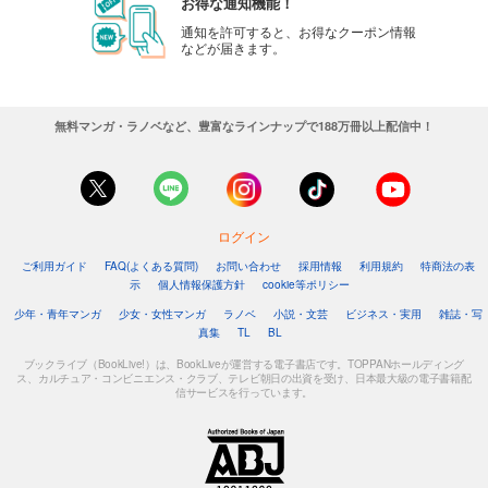
お得な通知機能！
通知を許可すると、お得なクーポン情報
などが届きます。
無料マンガ・ラノベなど、豊富なラインナップで188万冊以上配信中！
ログイン
ご利用ガイド
FAQ(よくある質問)
お問い合わせ
採用情報
利用規約
特商法の表
示
個人情報保護方針
cookie等ポリシー
少年・青年マンガ
少女・女性マンガ
ラノベ
小説・文芸
ビジネス・実用
雑誌・写
真集
TL
BL
ブックライブ（BookLive!）は、BookLiveが運営する電子書店です。TOPPANホールディング
ス、カルチュア・コンビニエンス・クラブ、テレビ朝日の出資を受け、日本最大級の電子書籍配
信サービスを行っています。