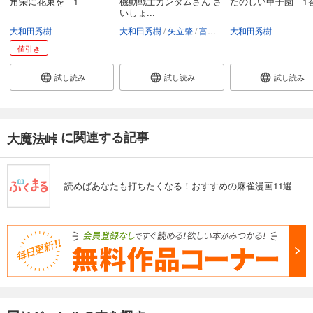
角栄に花束を 1
機動戦士ガンダムさん さ
たのしい甲子園 1
いしょ...
大和田秀樹
大和田秀樹
矢立肇
富野由悠季
大和田秀樹
値引き
試し読み
試し読み
試し読み
に関連する記事
大魔法峠
読めばあなたも打ちたくなる！おすすめの麻雀漫画11選