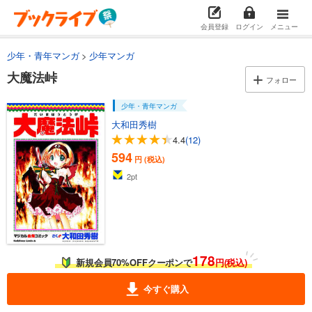
会員登録
ログイン
メニュー
少年・青年マンガ
少年マンガ
大魔法峠
フォロー
少年・青年マンガ
大和田秀樹
4.4
(12)
594
円 (税込)
2
pt
178
新規会員70%OFFクーポンで
円(税込)
今すぐ購入