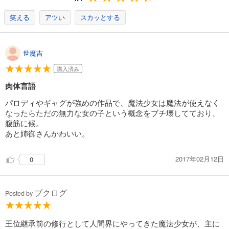
笑える
アツい
スカッとする
世魔吉
購入済み
肉体言語
パロディやギャグが強めの作品で、魔法少女は魔法が使えなく
なったらただの無力な女の子という概念をブチ壊してており、
腹筋に候。
あと姉御さんかわいい。
2017年02月12日
0
ブクログ
Posted by
王位継承前の修行として人間界にやってきた魔法少女が、主に