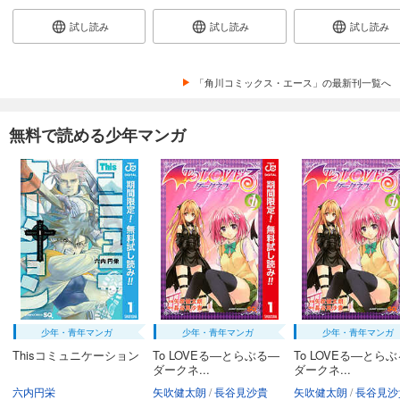
試し読み
試し読み
試し読み
「角川コミックス・エース」の最新刊一覧へ
無料で読める少年マンガ
少年・青年マンガ
少年・青年マンガ
少年・青年マンガ
Thisコミュニケーション
To LOVEる―とらぶる―
To LOVEる―とら
ダークネ...
ダークネ...
六内円栄
矢吹健太朗
長谷見沙貴
矢吹健太朗
長谷見沙