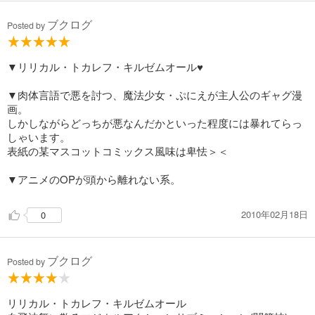
ブクログ
Posted by
▼リリカル・トカレフ・キルゼムオール♥
▼肉体言語で悪を討つ、魔法少女・ぷにえが主人公のギャグ漫
画。
しかしながらどっちが悪なんだかといった程度には暴れてらっ
しゃいます。
表紙の某マスコットコミックス風味は卑怯＞＜
▼アニメのOPが頭から離れない系。
2010年02月18日
0
ブクログ
Posted by
リリカル・トカレフ・キルゼムオール