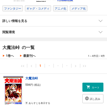
ファンタジー
ギャグ・コメディ
アニメ化
メディア化
詳しい情報を見る
閲覧環境
大魔法峠 の一覧
1巻へ
最新刊へ
1～4件目
/
4件
<<
<
1
・
・
・
>
>>
大魔法峠
594
円 (税込)
カート
試し読み
あらすじを表示する