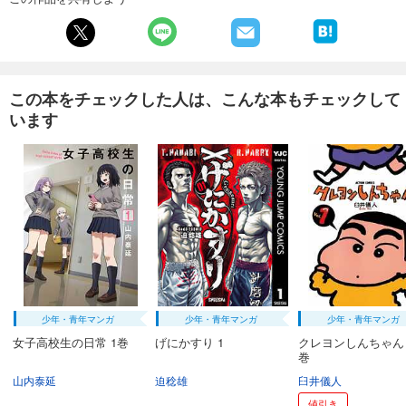
この本をチェックした人は、こんな本もチェックして
います
少年・青年マンガ
少年・青年マンガ
少年・青年マンガ
女子高校生の日常 1巻
げにかすり 1
クレヨンしんちゃん
巻
山内泰延
迫稔雄
臼井儀人
値引き