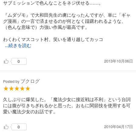
サブミッションで色んなことをネジ伏せる……。
『ムダヅモ』で大和田先生の虜になったんですが、単に「ギャ
グ漫画」の一言で済ませるのが何となく躊躇われるような、
（色んな意味で）力強い作風が最高です。
わくわくマスコット村、笑いを通り越してカッコ
...続きを読む
2013年10月06日
0
ブクログ
Posted by
久しぶりに爆笑した。「魔法少女に接近戦は不利」という台詞
には腹が引きちぎれるかと思った。おもに関節技を使用する可
愛い魔法少女のお話です。
2010年04月17日
0