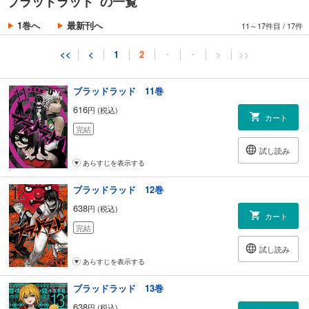
ブラッドラッド の一覧
616
円 (税込)
カート
1巻へ
最新刊へ
11～17件目
/
17件
完結
試し読み
<<
<
1
2
・
・
>
>>
あらすじを表示する
ブラッドラッド 11巻
616
円 (税込)
カート
完結
試し読み
あらすじを表示する
ブラッドラッド 12巻
638
円 (税込)
カート
完結
試し読み
あらすじを表示する
ブラッドラッド 13巻
638
円 (税込)