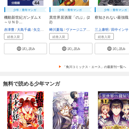
少年・青年マンガ
少年・青年マンガ
少年・青年マンガ
機動新世紀ガンダムＸ
異世界居酒屋「のぶ」(2
察知されない最強職
～ＵＮＤ...
2)
赤津豊
大島千歳
矢立肇・富野由悠季
蝉川夏哉
ヴァージニア二等兵
三上康明
転
田中インサイ
続巻入荷
続巻入荷
続巻入荷
試し読み
試し読み
試し読み
「角川コミックス・エース」の最新刊一覧へ
無料で読める少年マンガ