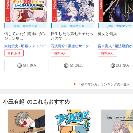
少年・青年マンガ
少年・青年マンガ
少年・青年マンガ
信じていた仲間達にダン
転生したら第七王子だっ
魔女と傭兵
ジョン奥...
たので、...
大前貴史
明鏡シスイ
tef
石沢庸介
謙虚なサークル
メル。
宮木真人
超法規的かえ
無料あり
無料あり
無料あり
試し読み
試し読み
試し読み
「少年マンガ」ランキングの一覧へ
小玉有起 のこれもおすすめ