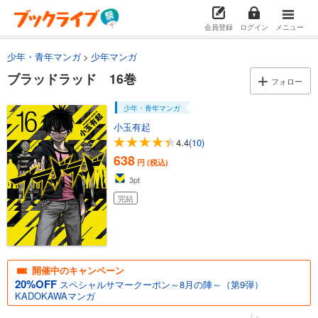
ブラッドラッド 4巻
会員登録
ログイン
メニュー
616
円 (税込)
カート
少年・青年マンガ
少年マンガ
完結
ブラッドラッド 16巻
試し読み
フォロー
あらすじを表示する
少年・青年マンガ
ブラッドラッド 5巻
小玉有起
616
円 (税込)
4.4
(10)
カート
638
完結
円 (税込)
3
pt
試し読み
あらすじを表示する
完結
ブラッドラッド 6巻
616
円 (税込)
カート
完結
開催中のキャンペーン
20%OFF
スペシャルサマークーポン～8月の陣～（第9弾）
試し読み
KADOKAWAマンガ
あらすじを表示する