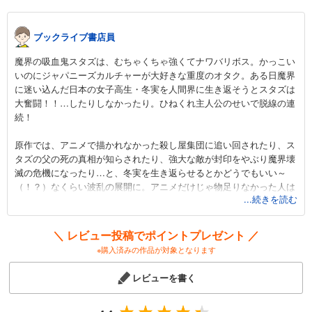
ブックライブ書店員
魔界の吸血鬼スタズは、むちゃくちゃ強くてナワバリボス。かっこい
いのにジャパニーズカルチャーが大好きな重度のオタク。ある日魔界
に迷い込んだ日本の女子高生・冬実を人間界に生き返そうとスタズは
大奮闘！！…したりしなかったり。ひねくれ主人公のせいで脱線の連
続！
原作では、アニメで描かれなかった殺し屋集団に追い回されたり、ス
タズの父の死の真相が知らされたり、強大な敵が封印をやぶり魔界壊
滅の危機になったり…と、冬実を生き返らせるとかどうでもいい～
（！？）なくらい波乱の展開に。アニメだけじゃ物足りなかった人は
...続きを読む
是非！
ちなみに、1巻のスタズが日本に初めて訪れたエピソードは「オタク
＼ レビュー投稿でポイントプレゼント ／
外人の初来日」みたいで面白い。あとスタズの部屋の描写が細かくて
※購入済みの作品が対象となります
本やフィギアがびっしり！…遊びに行きたい部屋でした♪
レビューを書く