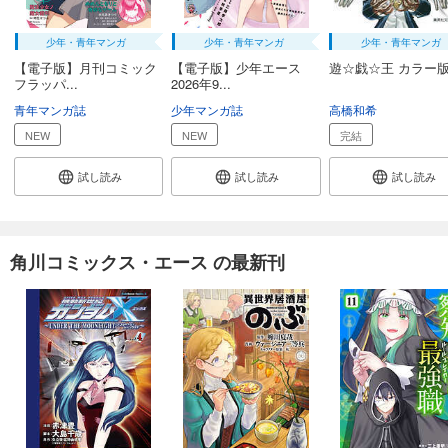
少年・青年マンガ
少年・青年マンガ
少年・青年マンガ
【電子版】月刊コミック
【電子版】少年エース
遊☆戯☆王 カラー版
フラッパ...
2026年9...
青年マンガ誌
少年マンガ誌
高橋和希
NEW
NEW
完結
試し読み
試し読み
試し読み
角川コミックス・エース の最新刊