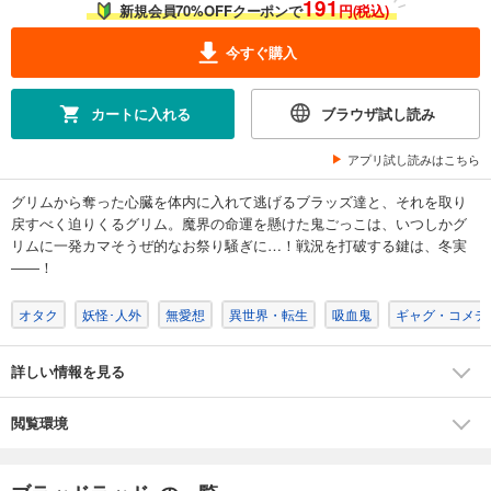
191
ブラッドラッド 7巻
新規会員70%OFFクーポンで
円(税込)
616
円 (税込)
今すぐ購入
カート
完結
試し読み
カートに入れる
ブラウザ試し読み
あらすじを表示する
アプリ試し読みはこちら
ブラッドラッド 8巻
616
円 (税込)
グリムから奪った心臓を体内に入れて逃げるブラッズ達と、それを取り
カート
戻すべく迫りくるグリム。魔界の命運を懸けた鬼ごっこは、いつしかグ
完結
リムに一発カマそうぜ的なお祭り騒ぎに…！戦況を打破する鍵は、冬実
試し読み
――！
あらすじを表示する
オタク
妖怪･人外
無愛想
異世界・転生
吸血鬼
ギャグ・コメデ
ブラッドラッド 9巻
616
円 (税込)
カート
詳しい情報を見る
完結
試し読み
閲覧環境
あらすじを表示する
ブラッドラッド 10巻