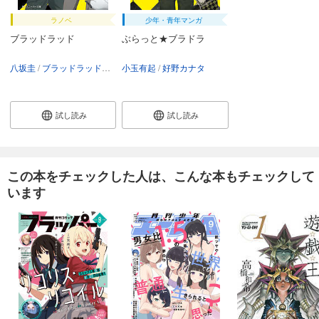
ラノベ
少年・青年マンガ
ブラッドラッド
ぶらっと★ブラドラ
八坂圭
ブラッドラッド製作委員会
小玉有起
小玉有起
好野カナタ
好野カナタ
試し読み
試し読み
この本をチェックした人は、こんな本もチェックして
います