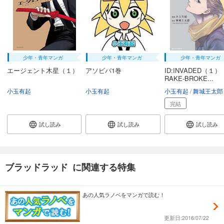
少年・青年マンガ
少年・青年マンガ
少年・青年マンガ
エージェント木星（１）
アソビバ1巻
ID:INVADED（１）
RAKE-BROKE...
小玉有起
小玉有起
小玉有起
舞城王太郎
完結
試し読み
試し読み
試し読み
ブラッドラッド に関連する特集
あの人気ラノベをマンガで読む！
更新日:2016/07/22