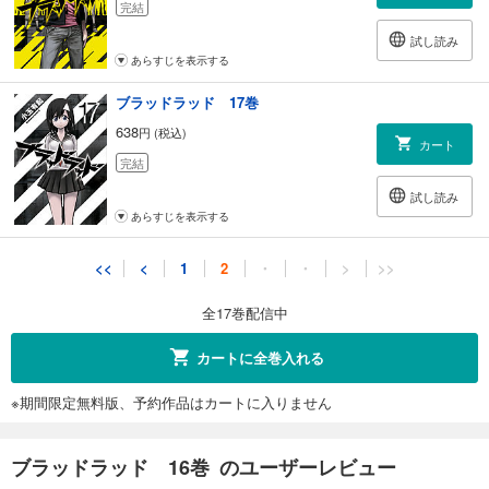
完結
試し読み
あらすじを表示する
ブラッドラッド 17巻
638
円 (税込)
カート
完結
試し読み
あらすじを表示する
<<
<
1
2
・
・
>
>>
全17巻配信中
カートに全巻入れる
※期間限定無料版、予約作品はカートに入りません
ブラッドラッド 16巻 のユーザーレビュー