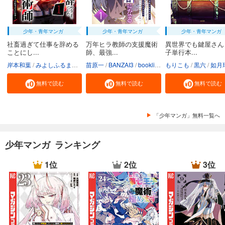
少年・青年マンガ
少年・青年マンガ
少年・青年マンガ
社畜過ぎて仕事を辞める
万年ヒラ教師の支援魔術
異世界でも鍵屋さん
ことにし...
師、最強...
子単行本...
岸本和葉
みよしふるまち
booklistaSTUDIO
苗原一
BANZAI3
booklistaSTUDIO
もりこも
黒六
如月
無料で読む
無料で読む
無料で読む
「少年マンガ」無料一覧へ
少年マンガ ランキング
1位
2位
3位