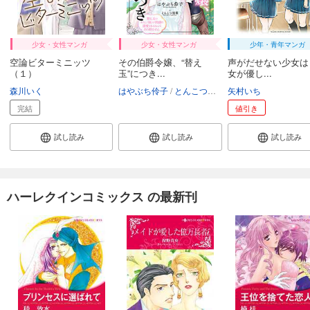
少女・女性マンガ
少女・女性マンガ
少年・青年マンガ
空論ビターミニッツ
その伯爵令嬢、“替え
声がだせない少女は
（１）
玉”につき...
女が優し...
森川いく
はやぶち伶子
とんこつ毬藻
矢村いち
完結
値引き
試し読み
試し読み
試し読み
ハーレクインコミックス の最新刊