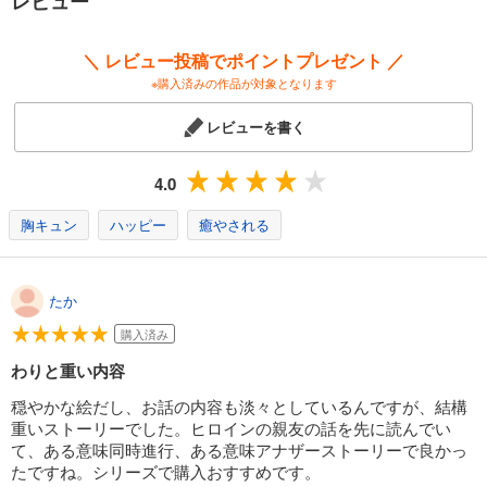
レビュー
＼ レビュー投稿でポイントプレゼント ／
※購入済みの作品が対象となります
レビューを書く
4.0
胸キュン
ハッピー
癒やされる
たか
購入済み
わりと重い内容
穏やかな絵だし、お話の内容も淡々としているんですが、結構
重いストーリーでした。ヒロインの親友の話を先に読んでい
て、ある意味同時進行、ある意味アナザーストーリーで良かっ
たですね。シリーズで購入おすすめです。