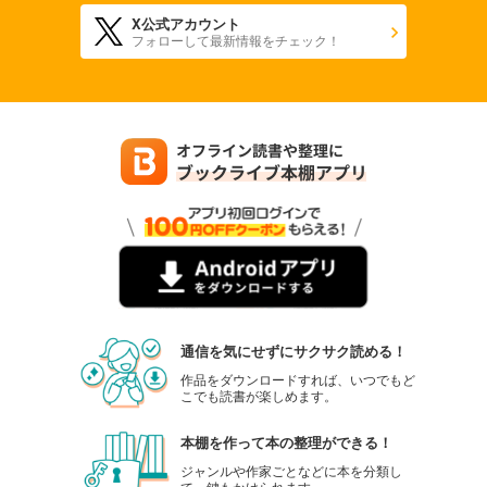
X公式アカウント
フォローして最新情報をチェック！
通信を気にせずにサクサク読める！
作品をダウンロードすれば、いつでもど
こでも読書が楽しめます。
本棚を作って本の整理ができる！
ジャンルや作家ごとなどに本を分類し
て、鍵もかけられます。