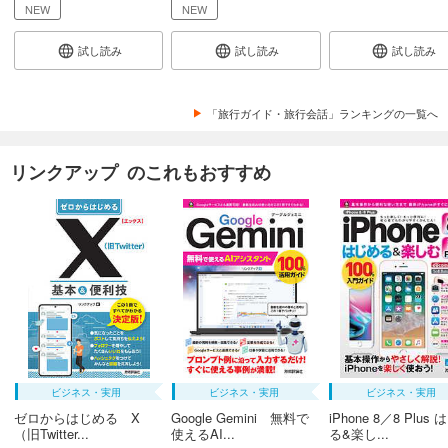
NEW
NEW
試し読み
試し読み
試し読み
「旅行ガイド・旅行会話」ランキングの一覧へ
リンクアップ のこれもおすすめ
ビジネス・実用
ビジネス・実用
ビジネス・実用
ゼロからはじめる X
Google Gemini 無料で
iPhone 8／8 Plus
（旧Twitter...
使えるAI...
る&楽し...