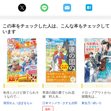
●海外旅行に役立つ便利アプリ・サイト［付録］
旅行準備の便利アプリ
空港・機内でオフラインで使える便利アプリ
現地で使える便利アプリ
国別観光ガイドアプリ
この本をチェックした人は、こんな本もチェックして
シーン別おすすめ写真アプリ
います
もしものときの便利アプリ・サイト
ラノベ
ラノベ
ラノベ
転生したけど捨てられそ
草原の国の棄てられ花
ドロップアウトから
うなので...
嫁 狩人夫...
就職先は...
雨宮れん
ぽぽるちゃ
江本マシメサ
さすも次郎
東吉乃
緋いろ
無料