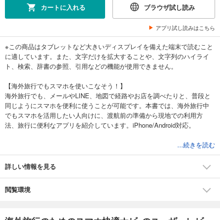
カートに入れる
ブラウザ試し読み
アプリ試し読みはこちら
※この商品はタブレットなど大きいディスプレイを備えた端末で読むこと
に適しています。また、文字だけを拡大することや、文字列のハイライ
ト、検索、辞書の参照、引用などの機能が使用できません。
【海外旅行でもスマホを使いこなそう！】
海外旅行でも、メールやLINE、地図で経路やお店を調べたりと、普段と
同じようにスマホを便利に使うことが可能です。本書では、海外旅行中
でもスマホを活用したい人向けに、渡航前の準備から現地での利用方
法、旅行に便利なアプリを紹介しています。iPhone/Android対応。
...続きを読む
■目次
●海外でもスマホを利用したい！［スマホ利用準備編］
詳しい情報を見る
海外旅行でもスマホを活用しよう
タイプ別海外スマホ利用診断
閲覧環境
携帯電話会社の海外サービスを理解しよう
ドコモの海外サービスを利用しよう
auの海外サービスを利用しよう