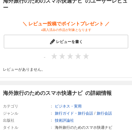
海外旅行のためのスマホ快適ナビ のユーザーレビュ
ソフトバンクの海外サービスを利用しよう
ー
楽天モバイルの海外サービスを利用しよう
格安SIMや格安スマホは海外で使えるの？
家族で一緒に行動するならWi-Fiルーターが便利
＼ レビュー投稿でポイントプレゼント ／
海外用Wi-Fiルーターをレンタルしよう
※購入済みの作品が対象となります
基本は無料！ 現地の無料Wi-Fiを活用しよう
海外の公衆無線LAN事情を確認しよう
レビューを書く
現地のプリペイドSIMを利用しよう
●旅行の準備や情報収集もスマホが大活躍［旅行準備・情報収集編］
スマホで安い航空券やツアー情報を調べよう
-
スマホで飛行機の航空券を手配しよう
スマホでJALの航空券を購入しよう
レビューがありません。
スマホでANAの航空券を購入しよう
Visit Japan Webに登録しよう
渡航先の地図をダウンロードしておこう
スマホでいつでも確認できる旅程表を作ろう
海外旅行のためのスマホ快適ナビ の詳細情報
確認がかんたんにできる持ち物リストを作ろう
現地の情報を事前にスクラップしよう
カテゴリ
ビジネス・実用
現地の天気や気温を確認しよう
ジャンル
旅行ガイド・旅行会話
/
旅行会話
スマートタグでもしもに備えよう
充電ケーブルやモバイルバッテリーを用意しておこう
出版社
技術評論社
海外のプラグ形状を確認しておこう
タイトル
海外旅行のためのスマホ快適ナビ
●空港や機内でもスマホを利用したい！［空港・機内編］