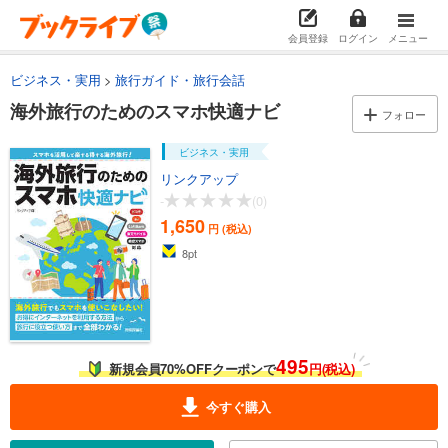
会員登録
ログイン
メニュー
ビジネス・実用
旅行ガイド・旅行会話
海外旅行のためのスマホ快適ナビ
フォロー
ビジネス・実用
リンクアップ
-
(0)
1,650
円 (税込)
8
pt
495
新規会員70%OFFクーポンで
円(税込)
今すぐ購入