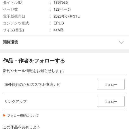
タイトルID
1397935
空港で無料Wi-Fiや充電を利用しよう
ページ数
128ページ
スマホを使ってチェックインしようJAL編
電子版発売日
2023年07月31日
スマホを使ってチェックインしようANA編
スマホを使ってチェックインしようLCC編
コンテンツ形式
EPUB
渡航前のスマホ設定を確認しよう
サイズ(目安)
41MB
機内でもWi-Fiでスマホを利用しよう
機内で映画やテレビ番組をスマホで楽しもう
閲覧環境
海外主要空港のWi-Fi環境を確認しよう
●現地でスマホを使いまくろう！［現地編］
日本から電話がかかってきたら？
作品・作者をフォローする
海外から電話をかけるには？
海外でもLINEやMessengerで無料通話をしよう
新刊やセール情報をお知らせします。
海外でもマップアプリで迷子にならない！
言葉がわからなくても大丈夫！ 翻訳アプリを使いこなそう
海外旅行のためのスマホ快適ナビ
フォロー
タクシーアプリを利用しよう
Uberを使ってみよう
位置情報を待ち合わせに活用しよう
リンクアップ
フォロー
海外でスマホを紛失したら？
海外でもスマホ決済を利用しよう
Apple Pay を利用しよう
フォロー機能について
Googleウォレットを利用しよう
Alipay TourCardを利用しよう
この作品を共有しよう