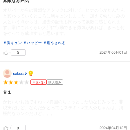
素敵な雰囲気
オリバーからの猛烈なアタックに対して、ヒナの心がだんだん
と変わっていくところに胸キュンしました。加えて幼なじみの
人という点からは、過去の記憶も関わって素敵に感じられま
す。常にこれくらい大胆に行動できる勇気があれば、きっと何
をやっても成功すると思います。
＃胸キュン
＃ハッピー
＃癒やされる
2024年05月01日
0
sakura♪
ネタバレ
購入済み
甘１
かわいいお話ですね～♪異国のちょっとした幼なじみって、非
現実だけど、なんだかとってもステキ～♪主人公ちゃんは、消
極的なカンジだけど。。。
2024年04月12日
0