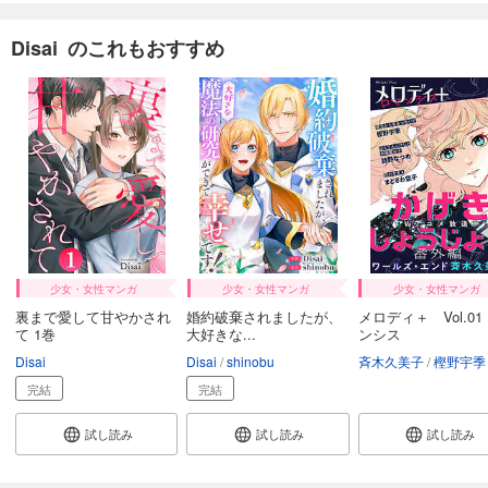
Disai のこれもおすすめ
少女・女性マンガ
少女・女性マンガ
少女・女性マンガ
裏まで愛して甘やかされ
婚約破棄されましたが、
メロディ＋ Vol.01
て 1巻
大好きな...
ンシス
Disai
Disai
shinobu
斉木久美子
樫野宇季
完結
完結
試し読み
試し読み
試し読み