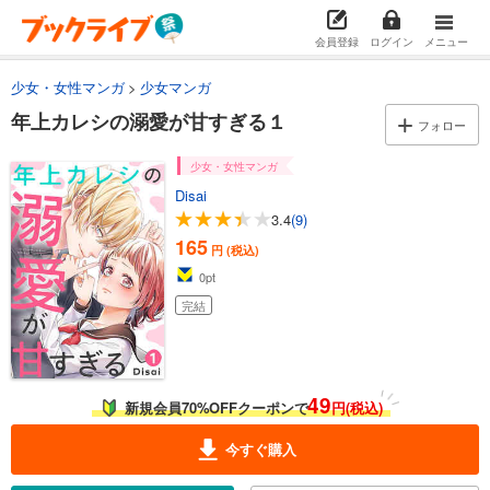
会員登録
ログイン
メニュー
少女・女性マンガ
少女マンガ
年上カレシの溺愛が甘すぎる１
フォロー
少女・女性マンガ
Disai
3.4
(9)
165
円 (税込)
0
pt
完結
49
新規会員70%OFFクーポンで
円(税込)
今すぐ購入