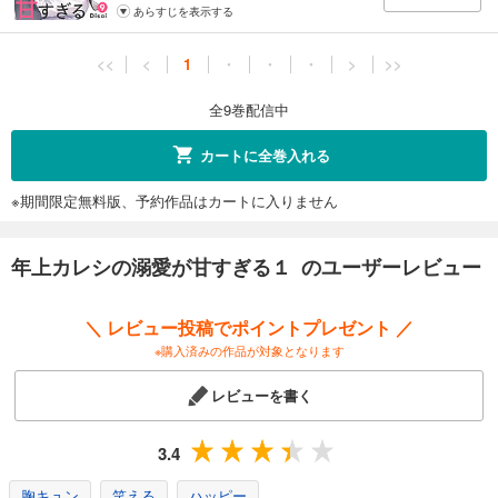
あらすじを表示する
<<
<
1
・
・
・
>
>>
全9巻配信中
カートに全巻入れる
※期間限定無料版、予約作品はカートに入りません
年上カレシの溺愛が甘すぎる１ のユーザーレビュー
＼ レビュー投稿でポイントプレゼント ／
※購入済みの作品が対象となります
レビューを書く
3.4
胸キュン
笑える
ハッピー