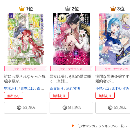
1位
2位
3位
少女・女性マンガ
少女・女性マンガ
少女・女性マンガ
誰にも愛されなかった醜
悪女は美しき獣の愛に咲
病弱な悪役令嬢です
穢令嬢が...
く（単話...
婚約者が...
空木おむ
青季ふゆ
白谷ゆう
斎賀菜月
烏丸紫明
小箱ハコ
沢野いずみ
無料あり
無料あり
無料あり
試し読み
試し読み
試し読み
「少女マンガ」ランキングの一覧へ