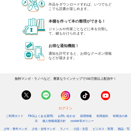
作品をダウンロードすれば、いつでもど
こでも読書が楽しめます。
本棚を作って本の整理ができる！
ジャンルや作家ごとなどに本を分類し
て、鍵もかけられます。
お得な通知機能！
通知を許可すると、お得なクーポン情報
などが届きます。
無料マンガ・ラノベなど、豊富なラインナップで188万冊以上配信中！
ログイン
ご利用ガイド
FAQ(よくある質問)
お問い合わせ
採用情報
利用規約
特商法の表
示
個人情報保護方針
cookie等ポリシー
少年・青年マンガ
少女・女性マンガ
ラノベ
小説・文芸
ビジネス・実用
雑誌・写