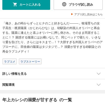
カートに入れる
ブラウザ試し読み
アプリ試し読みはこちら
「俺さ、あの時からずっとヒナのこと好きなんだ―――」牧場育ちの女
子高生・梶原陽菜（かじわらひな）は、幼馴染の外国人オリバーと再会
する。陽菜に逢えたと喜ぶオリバーに押し倒され、そのまま同居するこ
とに！？ 困惑する陽菜にはお構いなしで、同じベッドで寝たり、いきな
り愛を告げたり、さらにはキスまで...！？大胆すぎる外国人オリバーのア
プローチに、田舎娘の陽菜はタジタジで…？ 溺愛が甘すぎる幼馴染との
再会ラブコメディ！
ラブコメ
ラブストーリー
詳しい情報を見る
閲覧環境
年上カレシの溺愛が甘すぎる の一覧