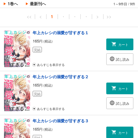
1巻へ
最新刊へ
1～9件目
/
9件
<<
<
1
・
・
・
>
>>
年上カレシの溺愛が甘すぎる１
165
円 (税込)
カート
完結
試し読み
あらすじを表示する
年上カレシの溺愛が甘すぎる２
165
円 (税込)
カート
完結
試し読み
あらすじを表示する
年上カレシの溺愛が甘すぎる３
165
円 (税込)
カート
完結