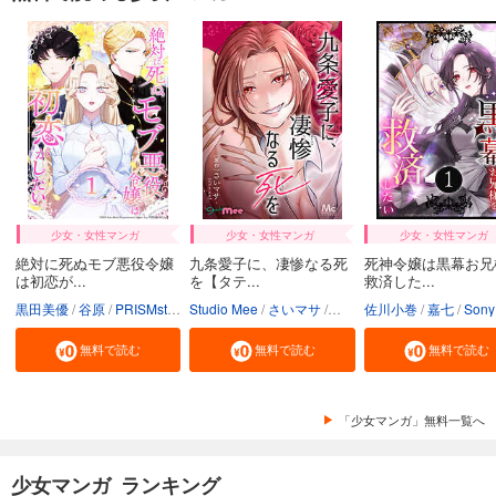
少女・女性マンガ
少女・女性マンガ
少女・女性マンガ
絶対に死ぬモブ悪役令嬢
九条愛子に、凄惨なる死
死神令嬢は黒幕お兄
は初恋が...
を【タテ...
救済した...
黒田美優
谷原
PRISMstudio
Studio Mee
Sony Music Entertainment（Japan） Inc.
さいマサ
送料込
佐川小巻
真森人互
嘉七
Sony Music Entertainment（Japan） In
無料で読む
無料で読む
無料で読む
「少女マンガ」無料一覧へ
少女マンガ ランキング