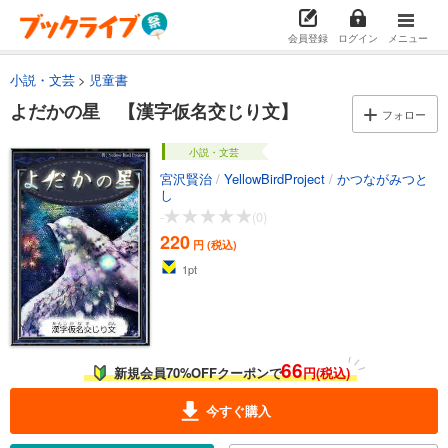
会員登録
ログイン
メニュー
小説・文芸
児童書
よだかの星 【漢字仮名交じり文】
フォロー
小説・文芸
宮沢賢治
/
YellowBirdProject
/
かつながみつと
し
-
(0)
220
円 (税込)
1
pt
66
新規会員70%OFFクーポンで
円(税込)
今すぐ購入