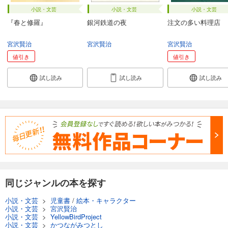
小説・文芸
小説・文芸
小説・文芸
『春と修羅』
銀河鉄道の夜
注文の多い料理店
宮沢賢治
宮沢賢治
宮沢賢治
値引き
値引き
試し読み
試し読み
試し読み
同じジャンルの本を探す
小説・文芸
>
児童書
/
絵本・キャラクター
小説・文芸
>
宮沢賢治
小説・文芸
>
YellowBirdProject
小説・文芸
>
かつながみつとし