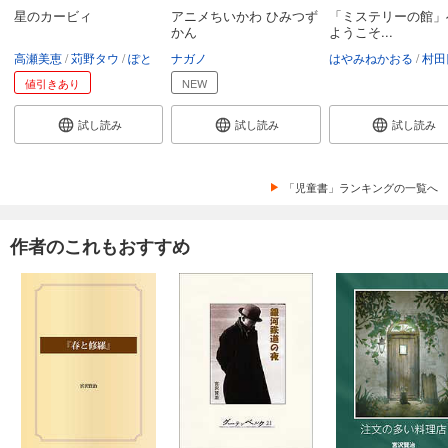
星のカービィ
アニメちいかわ ひみつず
「ミステリーの館」
かん
ようこそ...
高瀬美恵
苅野タウ
ぽと
ナガノ
はやみねかおる
村田
値引きあり
NEW
試し読み
試し読み
試し読み
「児童書」ランキングの一覧へ
作者のこれもおすすめ