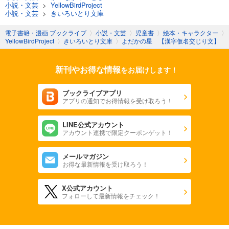
小説・文芸
>
YellowBirdProject
小説・文芸
>
きいろいとり文庫
電子書籍・漫画 ブックライブ
〉
小説・文芸
〉
児童書
〉
絵本・キャラクター
〉
YellowBirdProject
〉
きいろいとり文庫
〉
よだかの星 【漢字仮名交じり文】
新刊やお得な情報
をお届けします！
ブックライブアプリ
アプリの通知でお得情報を受け取ろう！
LINE公式アカウント
アカウント連携で限定クーポンゲット！
メールマガジン
お得な最新情報を受け取ろう！
X公式アカウント
フォローして最新情報をチェック！