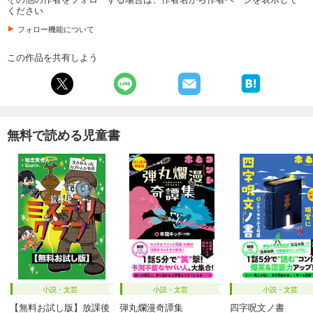
ください
フォロー機能について
この作品を共有しよう
無料で読める児童書
小説・文芸
小説・文芸
小説・文芸
【無料お試し版】放課後
弾丸爛漫奇譚集
四字呪文ノ書