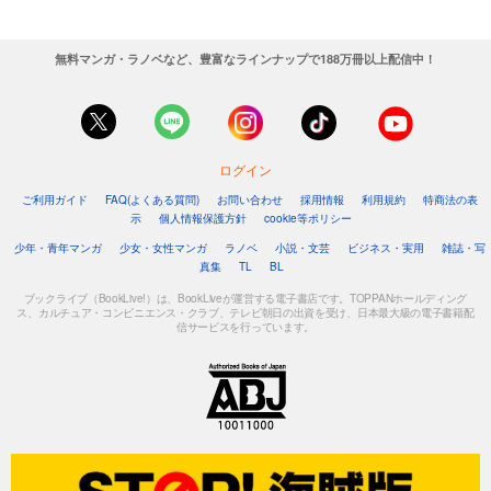
無料マンガ・ラノベなど、豊富なラインナップで188万冊以上配信中！
ログイン
ご利用ガイド
FAQ(よくある質問)
お問い合わせ
採用情報
利用規約
特商法の表
示
個人情報保護方針
cookie等ポリシー
少年・青年マンガ
少女・女性マンガ
ラノベ
小説・文芸
ビジネス・実用
雑誌・写
真集
TL
BL
ブックライブ（BookLive!）は、BookLiveが運営する電子書店です。TOPPANホールディング
ス、カルチュア・コンビニエンス・クラブ、テレビ朝日の出資を受け、日本最大級の電子書籍配
信サービスを行っています。