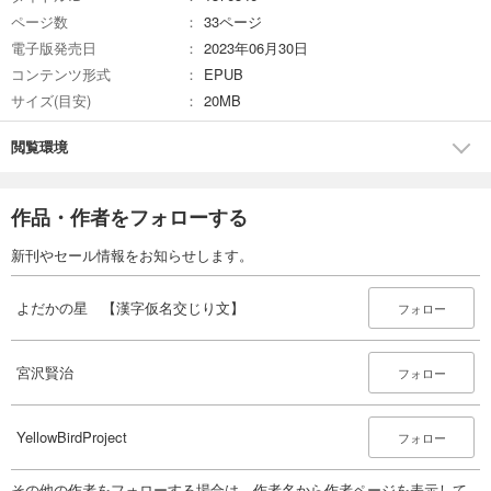
ページ数
33ページ
電子版発売日
2023年06月30日
コンテンツ形式
EPUB
サイズ(目安)
20MB
閲覧環境
作品・作者をフォローする
新刊やセール情報をお知らせします。
よだかの星 【漢字仮名交じり文】
フォロー
宮沢賢治
フォロー
YellowBirdProject
フォロー
その他の作者をフォローする場合は、作者名から作者ページを表示して