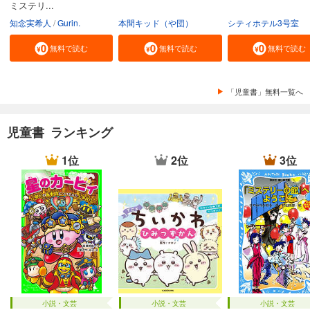
ミステリ...
知念実希人
Gurin.
本間キッド（や団）
シティホテル3号室
無料で読む
無料で読む
無料で読む
「児童書」無料一覧へ
児童書 ランキング
1位
2位
3位
小説・文芸
小説・文芸
小説・文芸